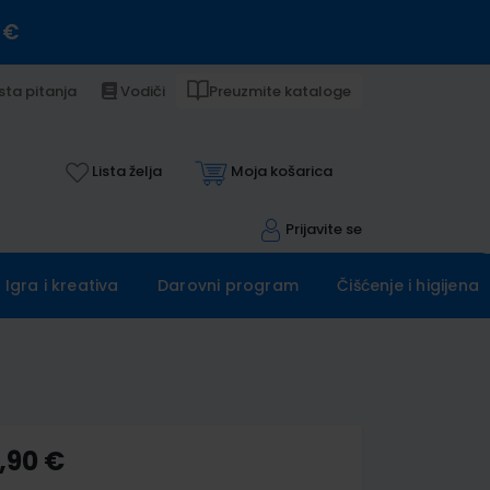
 €
sta pitanja
Vodiči
Preuzmite kataloge
Lista želja
Moja košarica
Prijavite se
Igra i kreativa
Darovni program
Čišćenje i higijena
,90 €