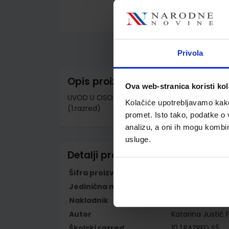
Skip
to
the
beginning
Privola
of
the
images
Opis proizvoda
gallery
Ova web-stranica koristi kol
UVOD U OSOBNE FINANCIJE I FINANCIJSKU PISMEN
Kolačiće upotrebljavamo kako 
(1.razred)
promet. Isto tako, podatke o 
analizu, a oni ih mogu kombini
usluge.
Detalji proizvoda
Šifra proizvoda
596276
Jedinična mjera
kom
Nakladnik
ŠKOLSKA KNJIGA 
Autor
Katarina Justić 
Školski razred
10 1.RAZRED SŠ