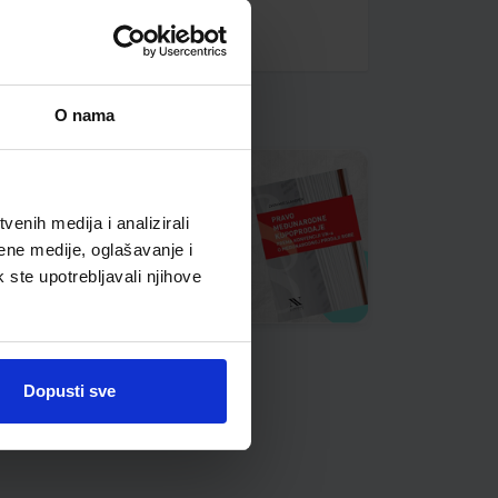
O nama
enih medija i analizirali
ene medije, oglašavanje i
k ste upotrebljavali njihove
Dopusti sve