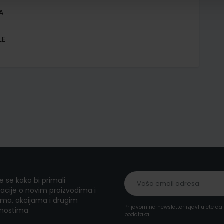
A
LE
te se kako bi primali
acije o novim proizvodima i
ma, akcijama i drugim
Prijavom na newsletter izjavljujete d
nostima
podataka