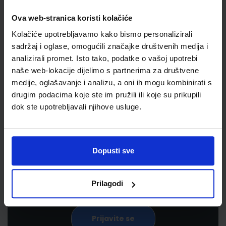
Ova web-stranica koristi kolačiće
Kolačiće upotrebljavamo kako bismo personalizirali
sadržaj i oglase, omogućili značajke društvenih medija i
analizirali promet. Isto tako, podatke o vašoj upotrebi
naše web-lokacije dijelimo s partnerima za društvene
medije, oglašavanje i analizu, a oni ih mogu kombinirati s
drugim podacima koje ste im pružili ili koje su prikupili
Newsletter prijava
dok ste upotrebljavali njihove usluge.
Prijavite se kako bi primali informacije o novim
proizvodima i uslugama, akcijama i drugim
Dopusti sve
pogodnostima
Prilagodi