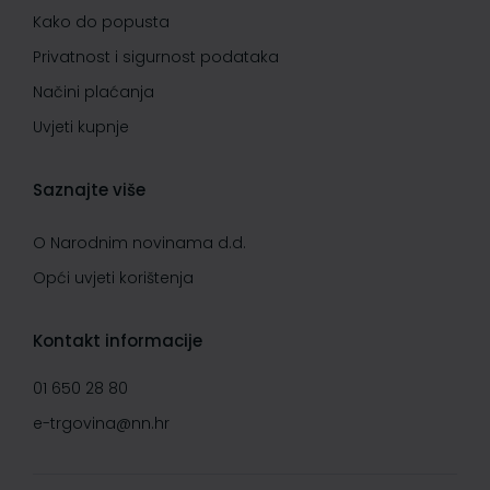
Kako do popusta
Privatnost i sigurnost podataka
Načini plaćanja
Uvjeti kupnje
Saznajte više
O Narodnim novinama d.d.
Opći uvjeti korištenja
Kontakt informacije
01 650 28 80
e-trgovina@nn.hr