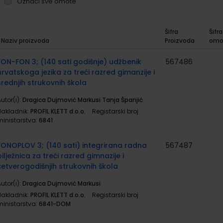
Označi sve omote
Šifra
Šifra
Naziv proizvoda
Proizvoda
omo
rupirani
roizvodi
FON-FON 3; (140 sati godišnje) udžbenik
567486
hrvatskoga jezika za treći razred gimanzije i
srednjih strukovnih škola
utor(i):
Dragica Dujmović Markusi Tanja Španjić
Nakladnik:
PROFIL KLETT d.o.o.
Registarski broj
ministarstva:
6841
FONOPLOV 3; (140 sati) integrirana radna
567487
bilježnica za treći razred gimnazije i
četverogodišnjih strukovnih škola
utor(i):
Dragica Dujmović Markusi
Nakladnik:
PROFIL KLETT d.o.o.
Registarski broj
ministarstva:
6841-DOM