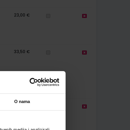
23,00 €
33,50 €
O nama
35,00 €
enih medija i analizirali