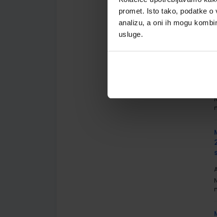
A
promet. Isto tako, podatke o 
analizu, a oni ih mogu kombini
usluge.
A
A