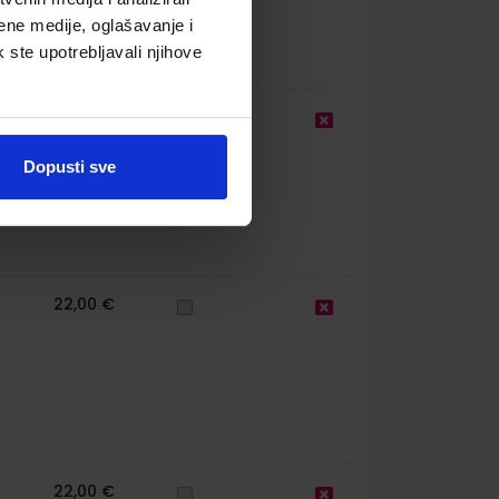
ene medije, oglašavanje i
k ste upotrebljavali njihove
22,00 €
Dopusti sve
22,00 €
22,00 €