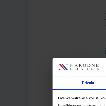
A
A
Privola
r
Ova web-stranica koristi kol
Kolačiće upotrebljavamo kako 