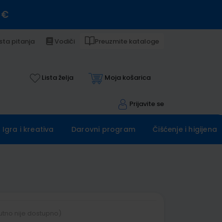
 €
sta pitanja
Vodiči
Preuzmite kataloge
Lista želja
Moja košarica
Prijavite se
Igra i kreativa
Darovni program
Čišćenje i higijena
utno nije dostupno)