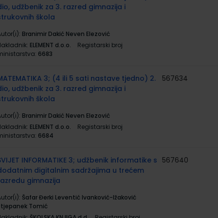
dio, udžbenik za 3. razred gimnazija i
strukovnih škola
utor(i):
Branimir Dakić Neven Elezović
Nakladnik:
ELEMENT d.o.o.
Registarski broj
ministarstva:
6683
MATEMATIKA 3; (4 ili 5 sati nastave tjedno) 2.
567634
dio, udžbenik za 3. razred gimnazija i
strukovnih škola
utor(i):
Branimir Dakić Neven Elezović
Nakladnik:
ELEMENT d.o.o.
Registarski broj
ministarstva:
6684
SVIJET INFORMATIKE 3; udžbenik informatike s
567640
dodatnim digitalnim sadržajima u trećem
razredu gimnazija
utor(i):
Šafar Đerki Leventić Ivanković-Ižaković
Stjepanek Tomić
Nakladnik:
ŠKOLSKA KNJIGA d.d.
Registarski broj