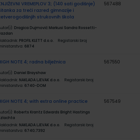
KNJIŽEVNI VREMEPLOV 3; (140 sati godišnje)
567488
čitanka za treći razred gimnazije i
četverogodišnjih strukovnih škola
utor(i):
Dragica Dujmović Markusi Sandra Rossetti-
Bazdan
Nakladnik:
PROFIL KLETT d.o.o.
Registarski broj
ministarstva:
6874
HIGH NOTE 4; radna bilježnica
567550
utor(i):
Daniel Brayshaw
Nakladnik:
NAKLADA LJEVAK d.o.o.
Registarski broj
ministarstva:
6740-DOM
HIGH NOTE 4; with extra online practice
567549
utor(i):
Roberts Krantz Edwards Bright Hastings
Szlachta
Nakladnik:
NAKLADA LJEVAK d.o.o.
Registarski broj
ministarstva:
6740;7392