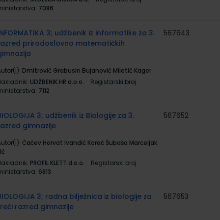
ministarstva:
7086
INFORMATIKA 3; udžbenik iz informatike za 3.
567643
razred prirodoslovno matematičkih
gimnazija
utor(i):
Dmitrović Grabusin Bujanović Miletić Kager
Nakladnik:
UDŽBENIK.HR d.o.o.
Registarski broj
ministarstva:
7112
BIOLOGIJA 3; udžbenik iz Biologije za 3.
567652
razred gimnazije
utor(i):
Čačev Horvat Ivandić Korač Šubaša Marceljak
lić
Nakladnik:
PROFIL KLETT d.o.o.
Registarski broj
ministarstva:
6813
BIOLOGIJA 3; radna bilježnica iz biologije za
567653
treći razred gimnazije