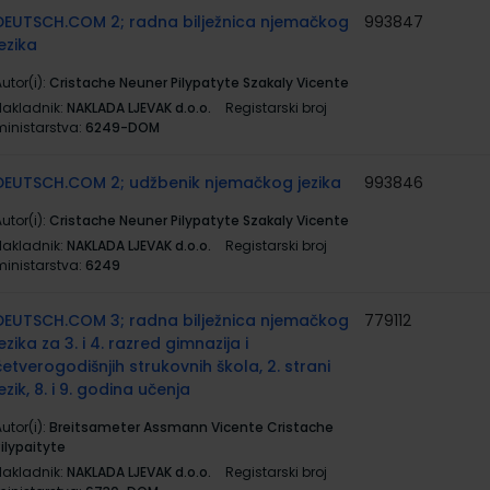
DEUTSCH.COM 2; radna bilježnica njemačkog
993847
jezika
utor(i):
Cristache Neuner Pilypatyte Szakaly Vicente
Nakladnik:
NAKLADA LJEVAK d.o.o.
Registarski broj
ministarstva:
6249-DOM
DEUTSCH.COM 2; udžbenik njemačkog jezika
993846
utor(i):
Cristache Neuner Pilypatyte Szakaly Vicente
Nakladnik:
NAKLADA LJEVAK d.o.o.
Registarski broj
ministarstva:
6249
DEUTSCH.COM 3; radna bilježnica njemačkog
779112
jezika za 3. i 4. razred gimnazija i
četverogodišnjih strukovnih škola, 2. strani
jezik, 8. i 9. godina učenja
utor(i):
Breitsameter Assmann Vicente Cristache
ilypaityte
Nakladnik:
NAKLADA LJEVAK d.o.o.
Registarski broj