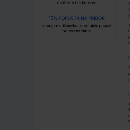
do 12 rata bez kamata
10% POPUSTA NA PRIBOR
Kupnjom udžbenika ostvarujete popust
A
na školski pribor
A
A