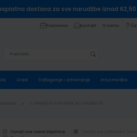
esplatna dostava za sve narudžbe iznad 62,50
Poslovnice
Kontakt
O nama
Če
Pretražite
Pretražite
ola
Ured
Odlaganje i arhiviranje
Informatika
Naslovna
X. GIMNAZIJA IVAN SUPEK, 30 3.RAZRED SŠ
Označi sve radne bilježnice
Označi sve udžbenike (tren