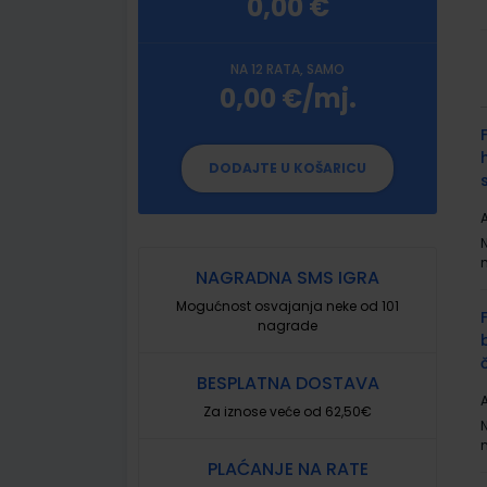
0,00 €
NA 12 RATA, SAMO
0,00 €/mj.
G
p
DODAJTE U KOŠARICU
A
NAGRADNA SMS IGRA
Mogućnost osvajanja neke od 101
nagrade
BESPLATNA DOSTAVA
A
Za iznose veće od 62,50€
PLAĆANJE NA RATE