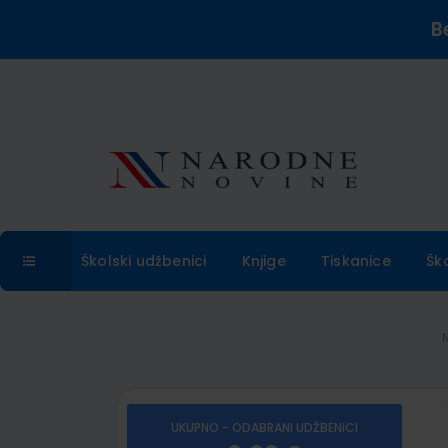
B
Školski udžbenici
Knjige
Tiskanice
Šk
UKUPNO - ODABRANI UDŽBENICI