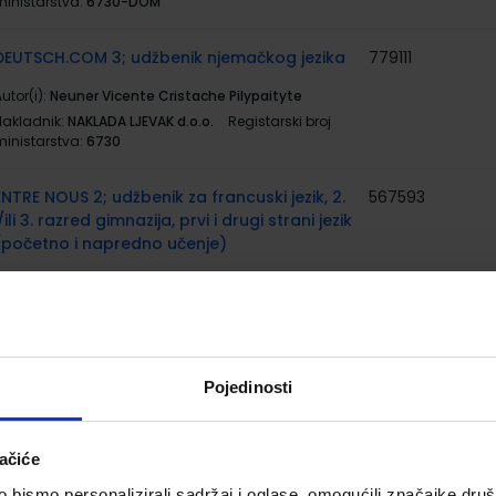
ministarstva:
6730-DOM
DEUTSCH.COM 3; udžbenik njemačkog jezika
779111
utor(i):
Neuner Vicente Cristache Pilypaityte
Nakladnik:
NAKLADA LJEVAK d.o.o.
Registarski broj
ministarstva:
6730
ENTRE NOUS 2; udžbenik za francuski jezik, 2.
567593
i/ili 3. razred gimnazija, prvi i drugi strani jezik
(početno i napredno učenje)
utor(i):
Chahi Hour Malorey Marchandeau grupa
autora
Nakladnik:
PROFIL KLETT d.o.o.
Registarski broj
ministarstva:
6828
Pojedinosti
AL DENTE 2; udžbenik za talijanski jezik, 1.
567599
azred nastavljači, 1. i/ili 2., 2. i/ili 3. razred
gimnazija, prvi i drugi strani jezik (početno i
ačiće
napredno učenje)
bismo personalizirali sadržaj i oglase, omogućili značajke društv