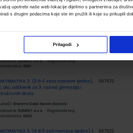
utor(i):
Birello Bonafaccia Bosc Licastro Vilagrasa
vašoj upotrebi naše web-lokacije dijelimo s partnerima za društv
Nakladnik:
PROFIL KLETT d.o.o.
Registarski broj
rati s drugim podacima koje ste im pružili ili koje su prikupili do
ministarstva:
6797
MATEMATIKA 3; (3 ili 4 sata nastave tjedno),
567631
1. dio, udžbenik za 3. razred gimnazija i
strukovnih škola
Prilagodi
utor(i):
Branimir Dakić Neven Elezović
Nakladnik:
ELEMENT d.o.o.
Registarski broj
ministarstva:
6681
MATEMATIKA 3; (3 ili 4 sata nastave tjedno),
567632
2. dio, udžbenik za 3. razred gimnazija i
strukovnih škola
utor(i):
Branimir Dakić Neven Elezović
Nakladnik:
ELEMENT d.o.o.
Registarski broj
ministarstva:
6682
MATEMATIKA 3; (4 ili 5 sati nastave tjedno) 1.
567633