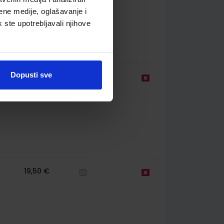
ene medije, oglašavanje i
k ste upotrebljavali njihove
Dopusti sve
25,00 €
19,50 €