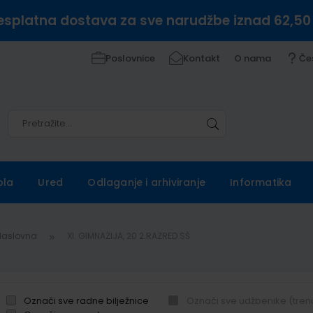
esplatna dostava za sve narudžbe iznad 62,50
Poslovnice
Kontakt
O nama
Če
Pretražite
Pretražite
ola
Ured
Odlaganje i arhiviranje
Informatika
Naslovna
XI. GIMNAZIJA, 20 2.RAZRED SŠ
Označi sve radne bilježnice
Označi sve udžbenike (tren