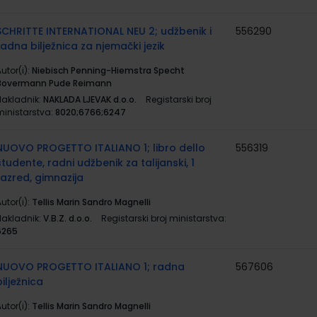
SCHRITTE INTERNATIONAL NEU 2; udžbenik i
556290
radna bilježnica za njemački jezik
utor(i):
Niebisch Penning-Hiemstra Specht
Bovermann Pude Reimann
Nakladnik:
NAKLADA LJEVAK d.o.o.
Registarski broj
ministarstva:
8020;6766;6247
NUOVO PROGETTO ITALIANO 1; libro dello
556319
studente, radni udžbenik za talijanski, 1
razred, gimnazija
utor(i):
Tellis Marin Sandro Magnelli
Nakladnik:
V.B.Z. d.o.o.
Registarski broj ministarstva:
6265
NUOVO PROGETTO ITALIANO 1; radna
567606
bilježnica
utor(i):
Tellis Marin Sandro Magnelli