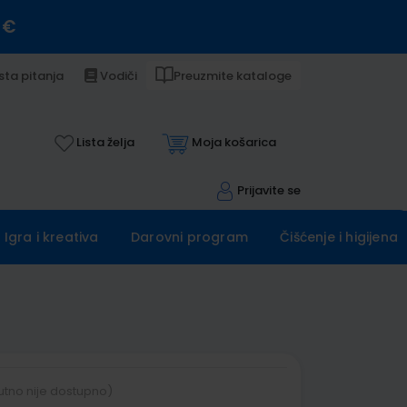
 €
sta pitanja
Vodiči
Preuzmite kataloge
Lista želja
Moja košarica
Prijavite se
Igra i kreativa
Darovni program
Čišćenje i higijena
utno nije dostupno)