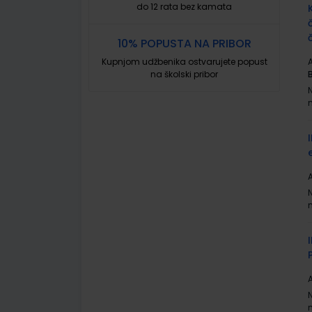
do 12 rata bez kamata
10% POPUSTA NA PRIBOR
Kupnjom udžbenika ostvarujete popust
A
na školski pribor
A
A