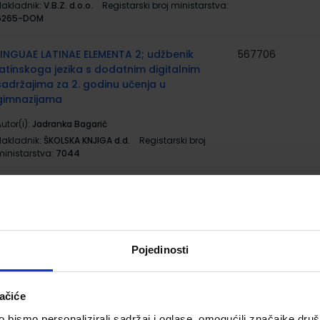
Nakladnik:
V.B.Z. d.o.o.
Registarski broj ministarstva:
6265-DOM
LINGUAE LATINAE ELEMENTA 2; udžbenik
567706
latinskoga jezika s dodatnim digitalnim
sadržajima za 2. godinu učenja u
gimnazijama
utor(i):
Jadranka Bagarić
Nakladnik:
ŠKOLSKA KNJIGA d.d.
Registarski broj
ministarstva:
7044
MATEMATIKA 2; (3, 4 ili 5 sati nastave tjedno)
567622
1. dio, udžbenik za 2. razred gimnazija i
strukovnih škola
utor(i):
Branimir Dakić Neven Elezović
Pojedinosti
Nakladnik:
ELEMENT d.o.o.
Registarski broj
ministarstva:
6677
ačiće
MATEMATIKA 2; (3, 4 ili 5 sati nastave tjedno)
567623
bismo personalizirali sadržaj i oglase, omogućili značajke društv