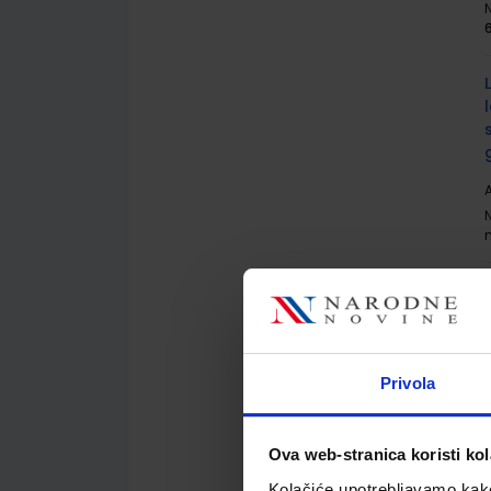
A
A
Privola
Ova web-stranica koristi kol
Kolačiće upotrebljavamo kako 