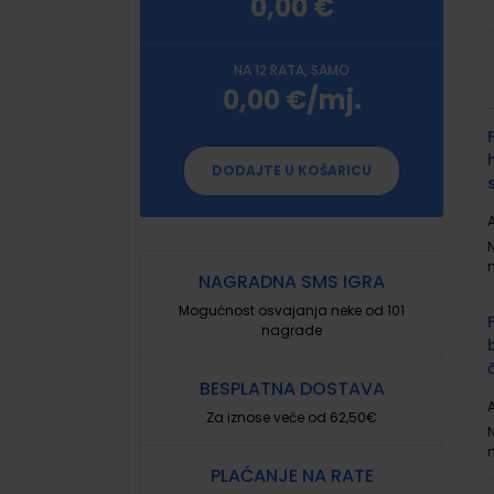
0,00 €
NA 12 RATA, SAMO
0,00 €/mj.
G
p
DODAJTE U KOŠARICU
A
NAGRADNA SMS IGRA
Mogućnost osvajanja neke od 101
nagrade
BESPLATNA DOSTAVA
A
Za iznose veće od 62,50€
PLAĆANJE NA RATE