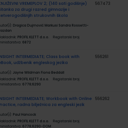
KNJIŽEVNI VREMEPLOV 2; (140 sati godišnje)
567473
čitanka za drugi razred gimnazije i
četverogodišnjih strukovnih škola
utor(i):
Dragica Dujmović Markusi Sandra Rossetti-
Bazdan
Nakladnik:
PROFIL KLETT d.o.o.
Registarski broj
ministarstva:
6872
INSIGHT INTERMEDIATE; Class book with
556261
eBook, udžbenik engleskog jezika
utor(i):
Jayne Wildman Fiona Beddall
Nakladnik:
PROFIL KLETT d.o.o.
Registarski broj
ministarstva:
6778;6290
INSIGHT INTERMEDIATE; Workbook with Online
556262
Practice, radna bilježnica za engleski jezik
utor(i):
Paul Hancock
Nakladnik:
PROFIL KLETT d.o.o.
Registarski broj
ministarstva:
6778;6290-DOM