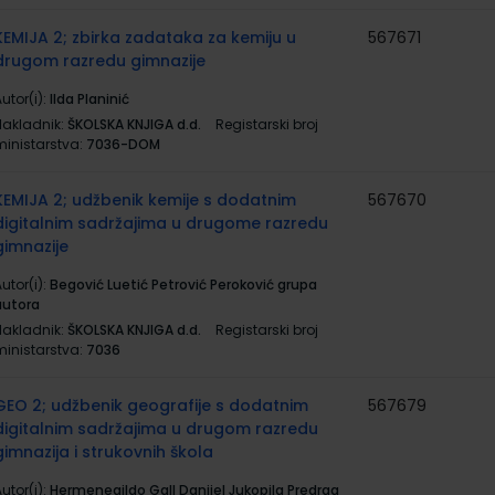
KEMIJA 2; zbirka zadataka za kemiju u
567671
drugom razredu gimnazije
utor(i):
Ilda Planinić
Nakladnik:
ŠKOLSKA KNJIGA d.d.
Registarski broj
ministarstva:
7036-DOM
KEMIJA 2; udžbenik kemije s dodatnim
567670
digitalnim sadržajima u drugome razredu
gimnazije
utor(i):
Begović Luetić Petrović Peroković grupa
autora
Nakladnik:
ŠKOLSKA KNJIGA d.d.
Registarski broj
ministarstva:
7036
GEO 2; udžbenik geografije s dodatnim
567679
digitalnim sadržajima u drugom razredu
gimnazija i strukovnih škola
utor(i):
Hermenegildo Gall Danijel Jukopila Predrag