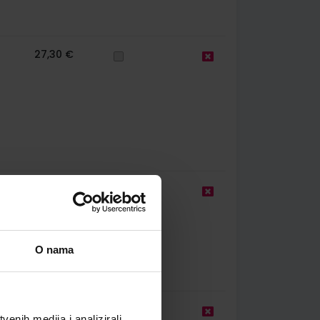
27,30 €
22,00 €
O nama
22,00 €
enih medija i analizirali