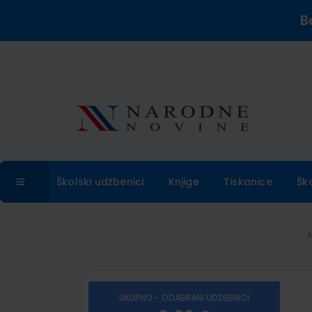
B
Školski udžbenici
Knjige
Tiskanice
Šk
UKUPNO - ODABRANI UDŽBENICI