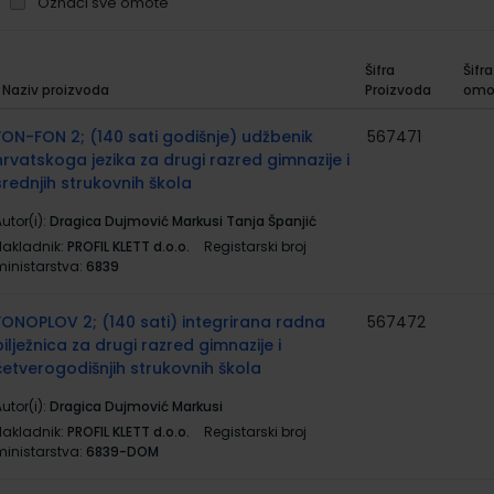
Označi sve omote
Šifra
Šifra
Naziv proizvoda
Proizvoda
omo
rupirani
roizvodi
FON-FON 2; (140 sati godišnje) udžbenik
567471
hrvatskoga jezika za drugi razred gimnazije i
srednjih strukovnih škola
utor(i):
Dragica Dujmović Markusi Tanja Španjić
Nakladnik:
PROFIL KLETT d.o.o.
Registarski broj
ministarstva:
6839
FONOPLOV 2; (140 sati) integrirana radna
567472
bilježnica za drugi razred gimnazije i
četverogodišnjih strukovnih škola
utor(i):
Dragica Dujmović Markusi
Nakladnik:
PROFIL KLETT d.o.o.
Registarski broj
ministarstva:
6839-DOM