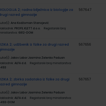
BIOLOGIJA 2; radna bilježnica iz biologije za
567647
drugi razred gimnazije
utor(i):
Ana Kodžoman Stanojević
Nakladnik:
PROFIL KLETT d.o.o.
Registarski broj
ministarstva:
6812-DOM
FIZIKA 2; udžbenik iz fizike za drugi razred
567656
gimnazije
utor(i):
Jakov Labor Jasmina Zelenko Paduan
Nakladnik:
ALFA d.d.
Registarski broj ministarstva:
6493
FIZIKA 2; zbirka zadataka iz fizike za drugi
567657
razred gimnazije
utor(i):
Jakov Labor Jasmina Zelenko Paduan
Nakladnik:
ALFA d.d.
Registarski broj ministarstva:
6493-DOM