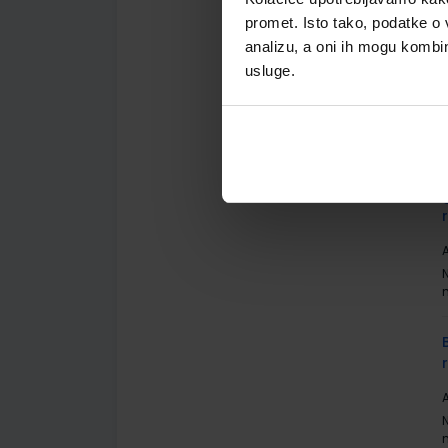
promet. Isto tako, podatke o 
analizu, a oni ih mogu kombini
A
usluge.
A
A