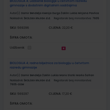
BIOLOGIJA 4; udžbenik biologije u četvrtom razredu
gimnazije s dodatnim digitalnim sadržajima
Autor(i):
Damir Bendelja Ksenija Durgo Žaklin Lukša Mirjana Pavlica
Nakladnik:
ŠKOLSKA KNJIGA d.d.
Registarski broj ministarstva:
7605
SKU:
CIJENA:
569296
22,20 €
ŠIFRA OMOTA:
Udžbenik
BIOLOGIJA 4; radna bilježnica za biologiju u četvrtom
razredu gimnazije
Autor(i):
Damir Bendelja Žaklin Lukša Mario Slatki Marko Šafran
Nakladnik:
ŠKOLSKA KNJIGA d.d.
Registarski broj ministarstva:
7605-DOM
SKU:
CIJENA:
569297
17,20 €
ŠIFRA OMOTA: