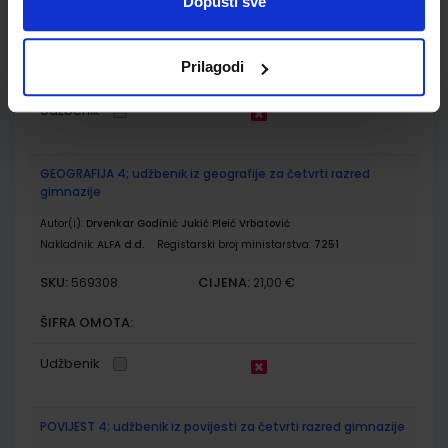
Dopusti sve
SKU:
CIJENA:
569307
17,20 €
Prilagodi
ŠIFRA OMOTA:
Udžbenik
GEOGRAFIJA 4; udžbenik iz geografije za četvrti razred
gimnazije
Autor(i):
Drvenkar Godinić Jukić Pleić Vrbatović
Nakladnik:
ALFA d.d.
Registarski broj ministarstva:
7251
SKU:
CIJENA:
569308
21,00 €
ŠIFRA OMOTA:
Udžbenik
POVIJEST 4; udžbenik iz povijesti za četvrti razred gimnazije