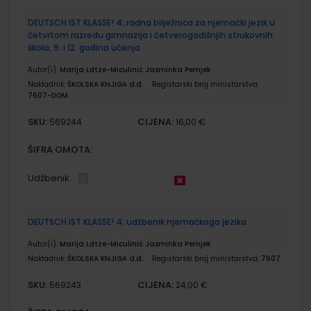
DEUTSCH IST KLASSE! 4; radna bilježnica za njemački jezik u
četvrtom razredu gimnazija i četverogodišnjih strukovnih
škola, 9. i 12. godina učenja
Autor(i):
Marija Lđtze-Miculinić Jasminka Pernjek
Nakladnik:
ŠKOLSKA KNJIGA d.d.
Registarski broj ministarstva:
7607-DOM
SKU:
CIJENA:
569244
16,00 €
ŠIFRA OMOTA:
Udžbenik
DEUTSCH IST KLASSE! 4; udžbenik njemačkoga jezika
Autor(i):
Marija Lđtze-Miculinić Jasminka Pernjek
Nakladnik:
ŠKOLSKA KNJIGA d.d.
Registarski broj ministarstva:
7607
SKU:
CIJENA:
569243
24,00 €