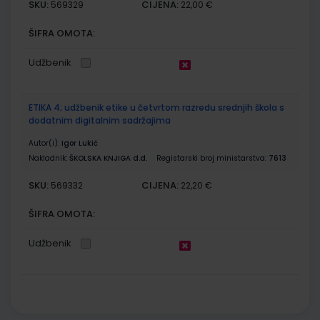
SKU:
CIJENA:
569329
22,00 €
ŠIFRA OMOTA:
Udžbenik
ETIKA 4; udžbenik etike u četvrtom razredu srednjih škola s
dodatnim digitalnim sadržajima
Autor(i):
Igor Lukić
Nakladnik:
ŠKOLSKA KNJIGA d.d.
Registarski broj ministarstva:
7613
SKU:
CIJENA:
569332
22,20 €
ŠIFRA OMOTA:
Udžbenik