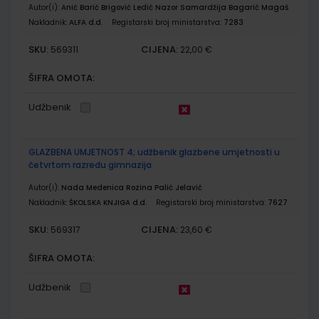
Autor(i):
Anić Barić Brigović Ledić Nazor Samardžija Bagarić Magaš
Nakladnik:
ALFA d.d.
Registarski broj ministarstva:
7283
SKU:
CIJENA:
569311
22,00 €
ŠIFRA OMOTA:
Udžbenik
GLAZBENA UMJETNOST 4; udžbenik glazbene umjetnosti u
četvrtom razredu gimnazija
Autor(i):
Nada Medenica Rozina Palić Jelavić
Nakladnik:
ŠKOLSKA KNJIGA d.d.
Registarski broj ministarstva:
7627
SKU:
CIJENA:
569317
23,60 €
ŠIFRA OMOTA:
Udžbenik