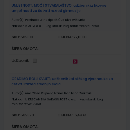
UMJETNOST, MOĆ I STVARALAŠTVO; udžbenik iz likovne
umjetnosti za četvrti razred gimnazije
Autor(i):
Petrinec Fulir Stipetić Čus Divković Mrše
Nakladnik:
ALFA d.d.
Registarski broj ministarstva:
7298
SKU:
CIJENA:
569318
22,00 €
ŠIFRA OMOTA:
Udžbenik
GRADIMO BOLJI SVIJET; udžbenik katoličkog vjeronauka za
četvrti razred srednjih škola
Autor(i):
Ana Thea Filipović Ivana Hac Ivica Živković
Nakladnik:
KRŠĆANSKA SADAŠNJOST d.o.o.
Registarski broj
ministarstva:
7360
SKU:
CIJENA:
569320
16,49 €
ŠIFRA OMOTA: