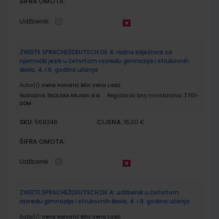
ŠIFRA OMOTA:
Udžbenik
ZWEITE.SPRACHEŽDEUTSCH.DE 4; radna bilježnica za
njemački jezik u četvrtom razredu gimnazija i strukovnih
škola, 4. i 9. godina učenja
Autor(i):
Irena Horvatić Bilić Irena Lasić
Nakladnik:
ŠKOLSKA KNJIGA d.d.
Registarski broj ministarstva:
7701-
DOM
SKU:
CIJENA:
569246
16,00 €
ŠIFRA OMOTA:
Udžbenik
ZWEITE.SPRACHEŽDEUTSCH.DE 4; udžbenik u četvrtom
razredu gimnazija i strukovnih škola, 4. i 9. godina učenja
Autor(i):
Irena Horvatić Bilić Irena Lasić