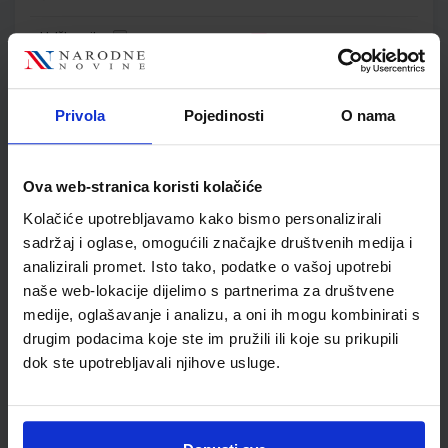
Udžbenik
KEMIJA 4; udžbenik kemije u četvrtom razredu gimnazije s
Privola
Pojedinosti
O nama
dodatnim digitalnim sadržajima
Autor(i):
Begović Luetić Novosel Petrović Peroković Rupčić Petelinc
Nakladnik:
ŠKOLSKA KNJIGA d.d.
Registarski broj ministarstva:
7639
Ova web-stranica koristi kolačiće
SKU:
CIJENA:
569306
23,10 €
Kolačiće upotrebljavamo kako bismo personalizirali
sadržaj i oglase, omogućili značajke društvenih medija i
ŠIFRA OMOTA:
analizirali promet. Isto tako, podatke o vašoj upotrebi
Udžbenik
naše web-lokacije dijelimo s partnerima za društvene
medije, oglašavanje i analizu, a oni ih mogu kombinirati s
drugim podacima koje ste im pružili ili koje su prikupili
KEMIJA 4; zbirka zadataka iz kemije u četvrtom razredu
dok ste upotrebljavali njihove usluge.
gimnazije
Autor(i):
Sandra Čičić Ivica Cvrtila Vedran Kojić
Nakladnik:
ŠKOLSKA KNJIGA d.d.
Registarski broj ministarstva:
7639-DOM