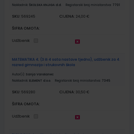
Nakladnik:
ŠKOLSKA KNJIGA d.d.
Registarski broj ministarstva:
7701
SKU:
CIJENA:
569245
24,00 €
ŠIFRA OMOTA:
Udžbenik
MATEMATIKA 4; (3 ili 4 sata nastave tjedno), udžbenik za 4.
razred gimnazija i strukovnih škola
Autor(i):
Sanja Varošanec
Nakladnik:
ELEMENT d.o.o.
Registarski broj ministarstva:
7345
SKU:
CIJENA:
569280
30,50 €
ŠIFRA OMOTA:
Udžbenik