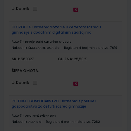
Udžbenik
FILOZOFIJA; udžbenik filozofije u četvrtom razredu
gimnazije s dodatnim digitalnim sadržajima
Autor(i):
Hrvoje Jurić Katarina Stupalo
Nakladnik:
ŠKOLSKA KNJIGA d.d.
Registarski broj ministarstva:
7619
SKU:
CIJENA:
569327
25,50 €
ŠIFRA OMOTA:
Udžbenik
POLITIKA I GOSPODARSTVO; udžbenik iz politike i
gospodarstva za četvrti razred gimnazije
Autor(i):
Ana Knežević-Hesky
Nakladnik:
ALFA d.d.
Registarski broj ministarstva:
7282