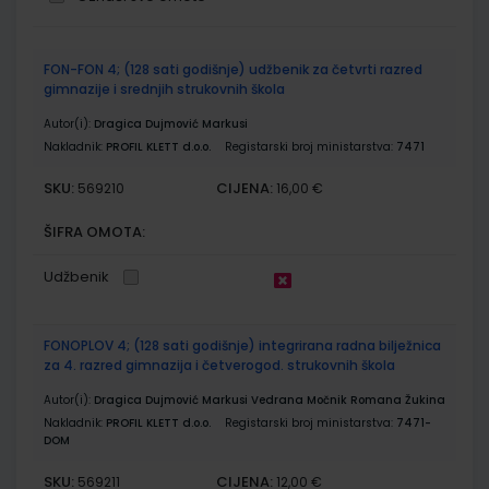
Grupirani
FON-FON 4; (128 sati godišnje) udžbenik za četvrti razred
proizvodi
gimnazije i srednjih strukovnih škola
Autor(i):
Dragica Dujmović Markusi
Nakladnik:
PROFIL KLETT d.o.o.
Registarski broj ministarstva:
7471
SKU:
CIJENA:
569210
16,00 €
ŠIFRA OMOTA:
Udžbenik
FONOPLOV 4; (128 sati godišnje) integrirana radna bilježnica
za 4. razred gimnazija i četverogod. strukovnih škola
Autor(i):
Dragica Dujmović Markusi Vedrana Močnik Romana Žukina
Nakladnik:
PROFIL KLETT d.o.o.
Registarski broj ministarstva:
7471-
DOM
SKU:
CIJENA:
569211
12,00 €