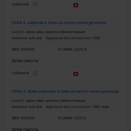
Udžbenik
FIZIKA 4; udžbenik iz fizike za četvrti razred gimnazije
Autor(i):
Jakov Labor Jasmina Zelenko Paduan
Nakladnik:
ALFA d.d.
Registarski broj ministarstva:
7250
SKU:
CIJENA:
569298
22,00 €
ŠIFRA OMOTA:
Udžbenik
FIZIKA 4; zbirka zadataka iz fizike za četvrti razred gimnazije
Autor(i):
Jakov Labor Jasmina Zelenko Paduan
Nakladnik:
ALFA d.d.
Registarski broj ministarstva:
7250-DOM
SKU:
CIJENA:
569299
13,00 €
ŠIFRA OMOTA: