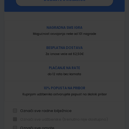
NAGRADNA SMS IGRA
Mogućnost osvajanja neke od 101 nagrade
BESPLATNA DOSTAVA
Za iznose veće od 62,50€
PLAĆANJE NA RATE
do 12 rata bez kamata
10% POPUSTA NA PRIBOR
Kupnjom udžbenika ostvarujete popust na školski pribor
Označi sve radne bilježnice
Označi sve udžbenike (trenutno nije dostupno)
Označi sve omote