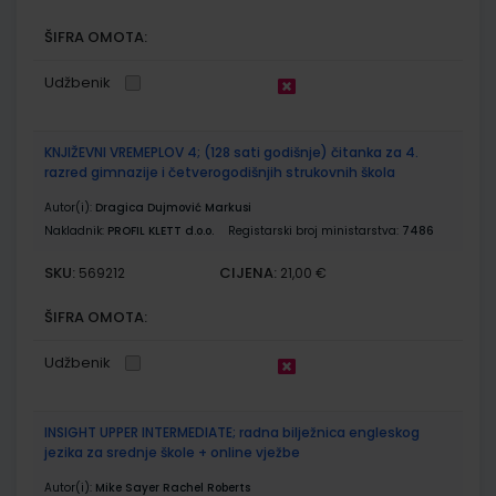
ŠIFRA OMOTA:
Udžbenik
KNJIŽEVNI VREMEPLOV 4; (128 sati godišnje) čitanka za 4.
razred gimnazije i četverogodišnjih strukovnih škola
Autor(i):
Dragica Dujmović Markusi
Nakladnik:
PROFIL KLETT d.o.o.
Registarski broj ministarstva:
7486
SKU:
CIJENA:
569212
21,00 €
ŠIFRA OMOTA:
Udžbenik
INSIGHT UPPER INTERMEDIATE; radna bilježnica engleskog
jezika za srednje škole + online vježbe
Autor(i):
Mike Sayer Rachel Roberts