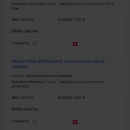
Nakladnik:
PROFIL KLETT d.o.o.
Registarski broj ministarstva:
6779-
DOM
SKU:
CIJENA:
567538
17,00 €
ŠIFRA OMOTA:
Udžbenik
INSIGHT UPPER-INTERMEDIATE; Class book with eBook,
udžbenik
Autor(i):
Jayne Wildman Fiona Beddall
Nakladnik:
PROFIL KLETT d.o.o.
Registarski broj ministarstva:
6779;7427
SKU:
CIJENA:
567537
21,00 €
ŠIFRA OMOTA:
Udžbenik