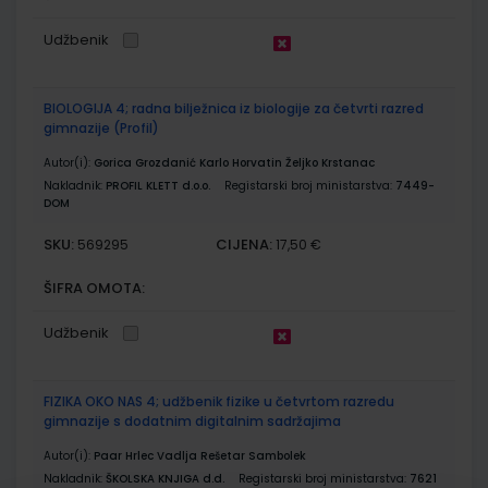
Udžbenik
BIOLOGIJA 4; radna bilježnica iz biologije za četvrti razred
gimnazije (Profil)
Autor(i):
Gorica Grozdanić Karlo Horvatin Željko Krstanac
Nakladnik:
PROFIL KLETT d.o.o.
Registarski broj ministarstva:
7449-
DOM
SKU:
CIJENA:
569295
17,50 €
ŠIFRA OMOTA:
Udžbenik
FIZIKA OKO NAS 4; udžbenik fizike u četvrtom razredu
gimnazije s dodatnim digitalnim sadržajima
Autor(i):
Paar Hrlec Vadlja Rešetar Sambolek
Nakladnik:
ŠKOLSKA KNJIGA d.d.
Registarski broj ministarstva:
7621