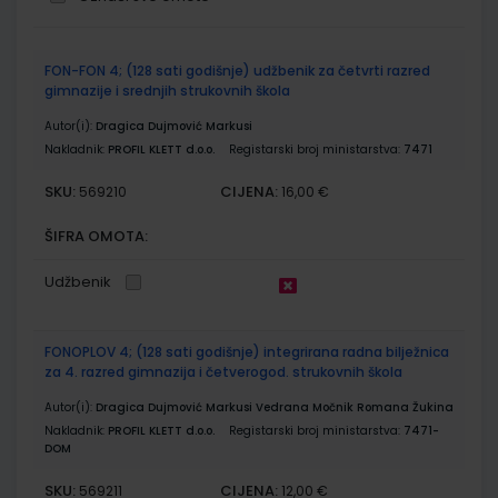
Grupirani
FON-FON 4; (128 sati godišnje) udžbenik za četvrti razred
proizvodi
gimnazije i srednjih strukovnih škola
Autor(i):
Dragica Dujmović Markusi
Nakladnik:
PROFIL KLETT d.o.o.
Registarski broj ministarstva:
7471
SKU:
CIJENA:
569210
16,00 €
ŠIFRA OMOTA:
Udžbenik
FONOPLOV 4; (128 sati godišnje) integrirana radna bilježnica
za 4. razred gimnazija i četverogod. strukovnih škola
Autor(i):
Dragica Dujmović Markusi Vedrana Močnik Romana Žukina
Nakladnik:
PROFIL KLETT d.o.o.
Registarski broj ministarstva:
7471-
DOM
SKU:
CIJENA:
569211
12,00 €