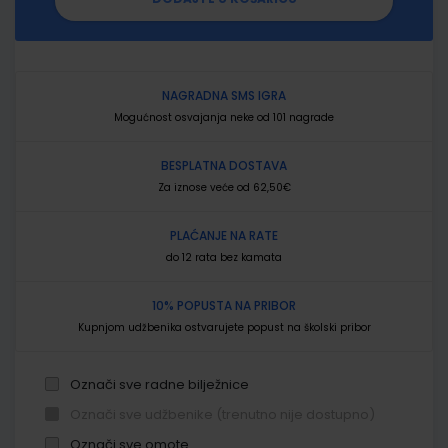
NAGRADNA SMS IGRA
Mogućnost osvajanja neke od 101 nagrade
BESPLATNA DOSTAVA
Za iznose veće od 62,50€
PLAĆANJE NA RATE
do 12 rata bez kamata
10% POPUSTA NA PRIBOR
Kupnjom udžbenika ostvarujete popust na školski pribor
Označi sve radne bilježnice
Označi sve udžbenike (trenutno nije dostupno)
Označi sve omote