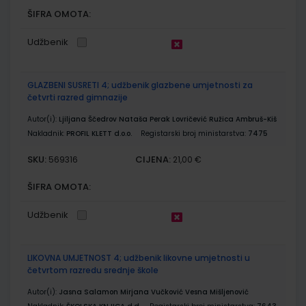
ŠIFRA OMOTA:
Udžbenik
GLAZBENI SUSRETI 4; udžbenik glazbene umjetnosti za
četvrti razred gimnazije
Autor(i):
Ljiljana Ščedrov Nataša Perak Lovričević Ružica Ambruš-Kiš
Nakladnik:
PROFIL KLETT d.o.o.
Registarski broj ministarstva:
7475
SKU:
CIJENA:
569316
21,00 €
ŠIFRA OMOTA:
Udžbenik
LIKOVNA UMJETNOST 4; udžbenik likovne umjetnosti u
četvrtom razredu srednje škole
Autor(i):
Jasna Salamon Mirjana Vučković Vesna Mišljenović