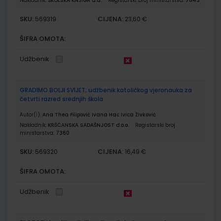
Nakladnik:
ŠKOLSKA KNJIGA d.d.
Registarski broj ministarstva:
7643
SKU:
CIJENA:
569319
23,60 €
ŠIFRA OMOTA:
Udžbenik
GRADIMO BOLJI SVIJET; udžbenik katoličkog vjeronauka za
četvrti razred srednjih škola
Autor(i):
Ana Thea Filipović Ivana Hac Ivica Živković
Nakladnik:
KRŠĆANSKA SADAŠNJOST d.o.o.
Registarski broj
ministarstva:
7360
SKU:
CIJENA:
569320
16,49 €
ŠIFRA OMOTA:
Udžbenik