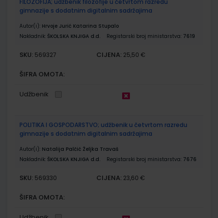
FILOZOFIJA; udžbenik filozofije u četvrtom razredu
gimnazije s dodatnim digitalnim sadržajima
Autor(i):
Hrvoje Jurić Katarina Stupalo
Nakladnik:
ŠKOLSKA KNJIGA d.d.
Registarski broj ministarstva:
7619
SKU:
CIJENA:
569327
25,50 €
ŠIFRA OMOTA:
Udžbenik
POLITIKA I GOSPODARSTVO; udžbenik u četvrtom razredu
gimnazije s dodatnim digitalnim sadržajima
Autor(i):
Natalija Palčić Željka Travaš
Nakladnik:
ŠKOLSKA KNJIGA d.d.
Registarski broj ministarstva:
7676
SKU:
CIJENA:
569330
23,60 €
ŠIFRA OMOTA:
Udžbenik