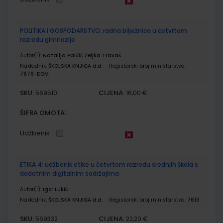
POLITIKA I GOSPODARSTVO; radna bilježnica u četvrtom
razredu gimnazije
Autor(i):
Natalija Palčić Željka Travaš
Nakladnik:
ŠKOLSKA KNJIGA d.d.
Registarski broj ministarstva:
7676-DOM
SKU:
CIJENA:
569510
16,00 €
ŠIFRA OMOTA:
Udžbenik
ETIKA 4; udžbenik etike u četvrtom razredu srednjih škola s
dodatnim digitalnim sadržajima
Autor(i):
Igor Lukić
Nakladnik:
ŠKOLSKA KNJIGA d.d.
Registarski broj ministarstva:
7613
SKU:
CIJENA:
569332
22,20 €