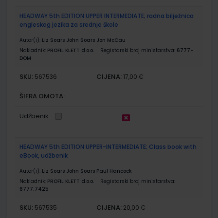
HEADWAY 5th EDITION UPPER INTERMEDIATE; radna bilježnica
engleskog jezika za srednje škole
Autor(i):
Liz Soars John Soars Jon McCau
Nakladnik:
PROFIL KLETT d.o.o.
Registarski broj ministarstva:
6777-
DOM
SKU:
CIJENA:
567536
17,00 €
ŠIFRA OMOTA:
Udžbenik
HEADWAY 5th EDITION UPPER-INTERMEDIATE; Class book with
eBook, udžbenik
Autor(i):
Liz Soars John Soars Paul Hancock
Nakladnik:
PROFIL KLETT d.o.o.
Registarski broj ministarstva:
6777;7425
SKU:
CIJENA:
567535
20,00 €