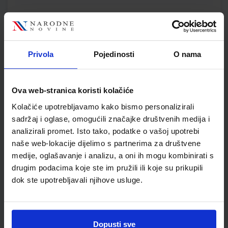
SKU:
CIJENA:
569301
23,60 €
ŠIFRA OMOTA:
Privola
Pojedinosti
O nama
Udžbenik
FIZIKA OKO NAS 4; zbirka zadataka za četvrti razred
Ova web-stranica koristi kolačiće
gimnazije
Kolačiće upotrebljavamo kako bismo personalizirali
Autor(i):
Vladimir Paar Anica Hrlec Melita Sambolek Karmena
sadržaj i oglase, omogućili značajke društvenih medija i
Vadlja Rešetar
analizirali promet. Isto tako, podatke o vašoj upotrebi
Nakladnik:
ŠKOLSKA KNJIGA d.d.
Registarski broj ministarstva:
7621-
DOM
naše web-lokacije dijelimo s partnerima za društvene
medije, oglašavanje i analizu, a oni ih mogu kombinirati s
SKU:
CIJENA:
569511
17,20 €
drugim podacima koje ste im pružili ili koje su prikupili
dok ste upotrebljavali njihove usluge.
ŠIFRA OMOTA:
Udžbenik
Dopusti sve