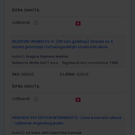
ŠIFRA OMOTA:
Udžbenik
KNJIŽEVNI VREMEPLOV 4; (128 sati godišnje) čitanka za 4.
razred gimnazije i četverogodišnjih strukovnih škola
Autor(i):
Dragica Dujmović Markusi
Nakladnik:
PROFIL KLETT d.o.o.
Registarski broj ministarstva:
7486
SKU:
CIJENA:
569212
21,00 €
ŠIFRA OMOTA:
Udžbenik
HEADWAY 5th EDITION INTERMEDIATE; Class book with eBook
- udžbenik engleskog jezika
Autor(i):
Liz Soars John Soars Paul Hancock