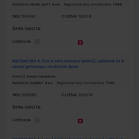
Nakladnik:
PROFIL KLETT d.o.o.
Registarski broj ministarstva:
7484
SKU:
CIJENA:
569241
19,50 €
ŠIFRA OMOTA:
Udžbenik
MATEMATIKA 4; (3 ili 4 sata nastave tjedno), udžbenik za 4.
razred gimnazija i strukovnih škola
Autor(i):
Sanja Varošanec
Nakladnik:
ELEMENT d.o.o.
Registarski broj ministarstva:
7345
SKU:
CIJENA:
569280
30,50 €
ŠIFRA OMOTA:
Udžbenik