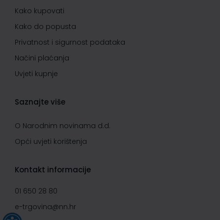
Kako kupovati
Kako do popusta
Privatnost i sigurnost podataka
Načini plaćanja
Uvjeti kupnje
Saznajte više
O Narodnim novinama d.d.
Opći uvjeti korištenja
Kontakt informacije
01 650 28 80
e-trgovina@nn.hr