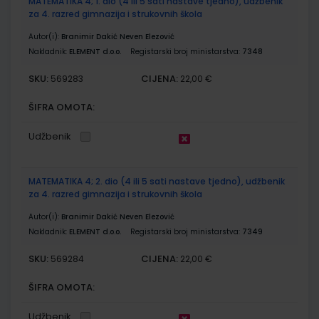
MATEMATIKA 4; 1. dio (4 ili 5 sati nastave tjedno), udžbenik
za 4. razred gimnazija i strukovnih škola
Autor(i):
Branimir Dakić Neven Elezović
Nakladnik:
ELEMENT d.o.o.
Registarski broj ministarstva:
7348
SKU:
CIJENA:
569283
22,00 €
ŠIFRA OMOTA:
Udžbenik
MATEMATIKA 4; 2. dio (4 ili 5 sati nastave tjedno), udžbenik
za 4. razred gimnazija i strukovnih škola
Autor(i):
Branimir Dakić Neven Elezović
Nakladnik:
ELEMENT d.o.o.
Registarski broj ministarstva:
7349
SKU:
CIJENA:
569284
22,00 €
ŠIFRA OMOTA:
Udžbenik