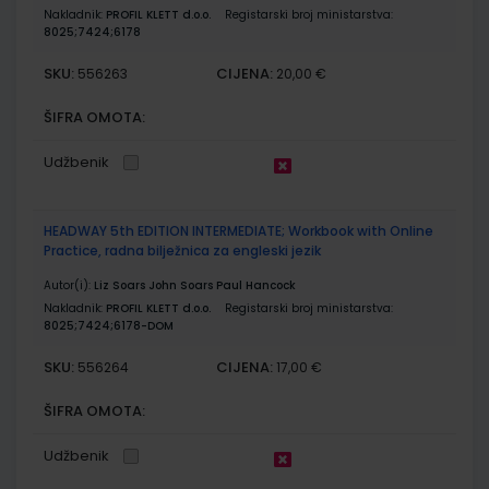
Nakladnik:
PROFIL KLETT d.o.o.
Registarski broj ministarstva:
8025;7424;6178
SKU:
CIJENA:
556263
20,00 €
ŠIFRA OMOTA:
Udžbenik
HEADWAY 5th EDITION INTERMEDIATE; Workbook with Online
Practice, radna bilježnica za engleski jezik
Autor(i):
Liz Soars John Soars Paul Hancock
Nakladnik:
PROFIL KLETT d.o.o.
Registarski broj ministarstva:
8025;7424;6178-DOM
SKU:
CIJENA:
556264
17,00 €
ŠIFRA OMOTA:
Udžbenik