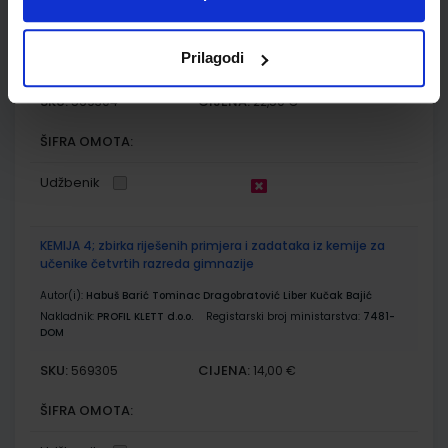
KEMIJA 4; udžbenik kemije za četvrti razred gimnazije
Autor(i):
Habuš Barić Tominac Dragobratović Liber Kučak Bajić
Prilagodi
Nakladnik:
PROFIL KLETT d.o.o.
Registarski broj ministarstva:
7481
SKU:
CIJENA:
569304
22,50 €
ŠIFRA OMOTA:
Udžbenik
KEMIJA 4; zbirka riješenih primjera i zadataka iz kemije za
učenike četvrtih razreda gimnazije
Autor(i):
Habuš Barić Tominac Dragobratović Liber Kučak Bajić
Nakladnik:
PROFIL KLETT d.o.o.
Registarski broj ministarstva:
7481-
DOM
SKU:
CIJENA:
569305
14,00 €
ŠIFRA OMOTA: