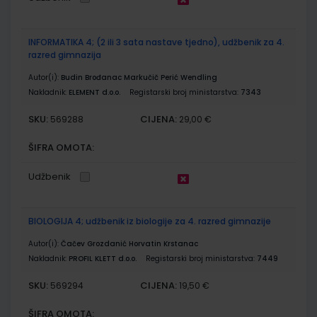
INFORMATIKA 4; (2 ili 3 sata nastave tjedno), udžbenik za 4.
razred gimnazija
Autor(i):
Budin Brođanac Markučič Perić Wendling
Nakladnik:
ELEMENT d.o.o.
Registarski broj ministarstva:
7343
SKU:
CIJENA:
569288
29,00 €
ŠIFRA OMOTA:
Udžbenik
BIOLOGIJA 4; udžbenik iz biologije za 4. razred gimnazije
Autor(i):
Čačev Grozdanić Horvatin Krstanac
Nakladnik:
PROFIL KLETT d.o.o.
Registarski broj ministarstva:
7449
SKU:
CIJENA:
569294
19,50 €
ŠIFRA OMOTA: