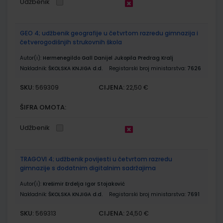
Udžbenik
GEO 4; udžbenik geografije u četvrtom razredu gimnazija i
četverogodišnjih strukovnih škola
Autor(i):
Hermenegildo Gall Danijel Jukopila Predrag Kralj
Nakladnik:
ŠKOLSKA KNJIGA d.d.
Registarski broj ministarstva:
7626
SKU:
CIJENA:
569309
22,50 €
ŠIFRA OMOTA:
Udžbenik
TRAGOVI 4; udžbenik povijesti u četvrtom razredu
gimnazije s dodatnim digitalnim sadržajima
Autor(i):
Krešimir Erdelja Igor Stojaković
Nakladnik:
ŠKOLSKA KNJIGA d.d.
Registarski broj ministarstva:
7691
SKU:
CIJENA:
569313
24,50 €