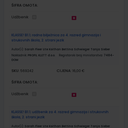
ŠIFRA OMOTA:
Udžbenik
KLASSE! B1.1; radna bilježnica za 4. razred gimnazija i
strukovnih škola, 2. strani jezik
Autor(i):
Sarah Fleer Ute Koithan Bettina Schwieger Tanja Sieber
Nakladnik:
PROFIL KLETT d.o.o.
Registarski broj ministarstva:
7484-
DOM
SKU:
CIJENA:
569242
16,00 €
ŠIFRA OMOTA:
Udžbenik
KLASSE! B1.1; udžbenik za 4. razred gimnazija i strukovnih
škola, 2. strani jezik
Autor(i):
Sarah Fleer Ute Koithan Bettina Schwieger Tanja Sieber