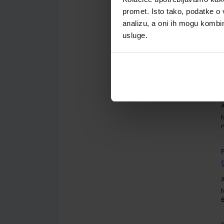
promet. Isto tako, podatke o 
analizu, a oni ih mogu kombini
A
usluge.
A
A