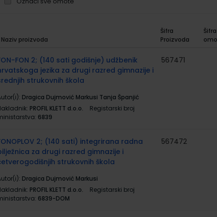
Označi sve omote
Šifra
Šifra
Naziv proizvoda
Proizvoda
omo
rupirani
roizvodi
FON-FON 2; (140 sati godišnje) udžbenik
567471
hrvatskoga jezika za drugi razred gimnazije i
srednjih strukovnih škola
utor(i):
Dragica Dujmović Markusi Tanja Španjić
Nakladnik:
PROFIL KLETT d.o.o.
Registarski broj
ministarstva:
6839
FONOPLOV 2; (140 sati) integrirana radna
567472
bilježnica za drugi razred gimnazije i
četverogodišnjih strukovnih škola
utor(i):
Dragica Dujmović Markusi
Nakladnik:
PROFIL KLETT d.o.o.
Registarski broj
ministarstva:
6839-DOM