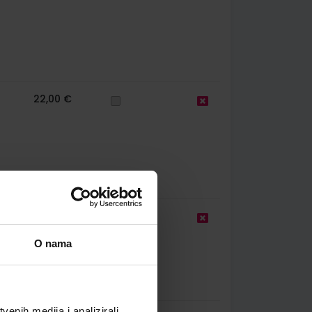
22,00 €
26,50 €
O nama
enih medija i analizirali