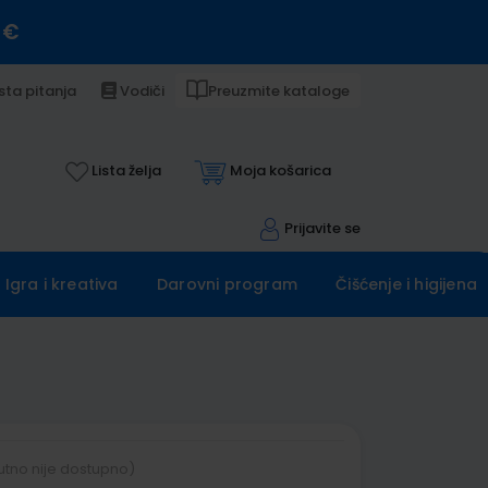
 €
sta pitanja
Vodiči
Preuzmite kataloge
Lista želja
Moja košarica
Prijavite se
Igra i kreativa
Darovni program
Čišćenje i higijena
utno nije dostupno)