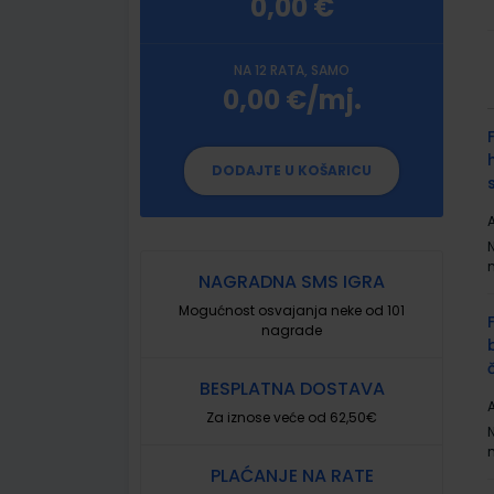
0,00 €
NA 12 RATA, SAMO
0,00 €/mj.
G
p
DODAJTE U KOŠARICU
A
NAGRADNA SMS IGRA
Mogućnost osvajanja neke od 101
nagrade
BESPLATNA DOSTAVA
A
Za iznose veće od 62,50€
PLAĆANJE NA RATE