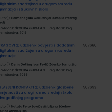
digitalnim sadržajima u drugom razredu
gimnazija i strukovnih škola
utor(i):
Hermenegildo Gall Danijel Jukopila Predrag
ralj
Nakladnik:
ŠKOLSKA KNJIGA d.d.
Registarski broj
ministarstva:
7019
TRAGOVI 2; udžbenik povijesti s dodatnim
567686
digitalnim sadržajem u drugom razredu
gimnazije
utor(i):
Denis Detling Ivan Peklić Zdenko Samaržija
Nakladnik:
ŠKOLSKA KNJIGA d.d.
Registarski broj
ministarstva:
7099
GLAZBENI KONTAKTI 2; udžbenik glazbene
567693
umjetnosti za drugi razred srednjih škola
dvogodišnjeg programa
utor(i):
Nataša Perak Lovričević Ljiljana Ščedrov
Ružica Ambruš-Kiš