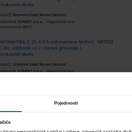
strukovnih škola
utor(i):
Branimir Dakić Neven Elezović
Nakladnik:
ELEMENT d.o.o.
Registarski broj
ministarstva:
6677
MATEMATIKA 2; (3, 4 ili 5 sati nastave tjedno)
567623
2. dio, udžbenik za 2. razred gimnazija i
strukovnih škola
utor(i):
Branimir Dakić Neven Elezović
Nakladnik:
ELEMENT d.o.o.
Registarski broj
ministarstva:
6678
INFORMATIKA 2; (2 ili 3 sata nastave tjedno),
567637
udžbenik za 2. razred gimnazija
Pojedinosti
utor(i):
Budin Brođanac Markučič Perić Wendling
Nakladnik:
ELEMENT d.o.o.
Registarski broj
ministarstva:
6670
ačiće
bismo personalizirali sadržaj i oglase, omogućili značajke društv