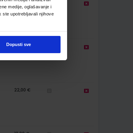
19,50 €
ene medije, oglašavanje i
k ste upotrebljavali njihove
Dopusti sve
17,50 €
22,00 €