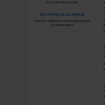
do 12 rata bez kamata
10% POPUSTA NA PRIBOR
Kupnjom udžbenika ostvarujete popust
A
na školski pribor
A
A