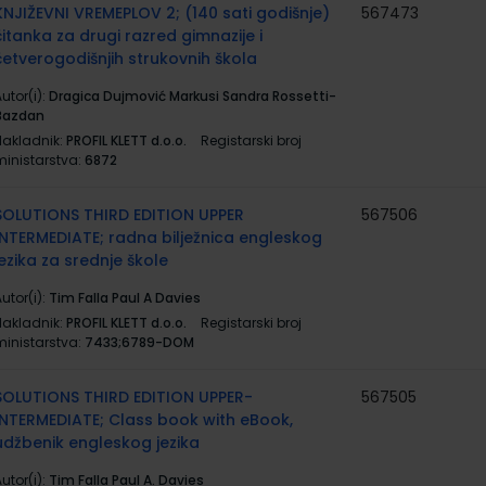
KNJIŽEVNI VREMEPLOV 2; (140 sati godišnje)
567473
čitanka za drugi razred gimnazije i
četverogodišnjih strukovnih škola
utor(i):
Dragica Dujmović Markusi Sandra Rossetti-
Bazdan
Nakladnik:
PROFIL KLETT d.o.o.
Registarski broj
ministarstva:
6872
SOLUTIONS THIRD EDITION UPPER
567506
INTERMEDIATE; radna bilježnica engleskog
jezika za srednje škole
utor(i):
Tim Falla Paul A Davies
Nakladnik:
PROFIL KLETT d.o.o.
Registarski broj
ministarstva:
7433;6789-DOM
SOLUTIONS THIRD EDITION UPPER-
567505
INTERMEDIATE; Class book with eBook,
udžbenik engleskog jezika
utor(i):
Tim Falla Paul A. Davies