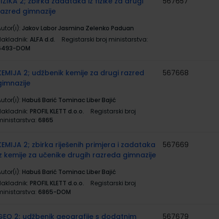
FIZIKA 2; zbirka zadataka iz fizike za drugi
567657
razred gimnazije
utor(i):
Jakov Labor Jasmina Zelenko Paduan
Nakladnik:
ALFA d.d.
Registarski broj ministarstva:
6493-DOM
KEMIJA 2; udžbenik kemije za drugi razred
567668
gimnazije
utor(i):
Habuš Barić Tominac Liber Bajić
Nakladnik:
PROFIL KLETT d.o.o.
Registarski broj
ministarstva:
6865
KEMIJA 2; zbirka riješenih primjera i zadataka
567669
iz kemije za učenike drugih razreda gimnazije
utor(i):
Habuš Barić Tominac Liber Bajić
Nakladnik:
PROFIL KLETT d.o.o.
Registarski broj
ministarstva:
6865-DOM
GEO 2; udžbenik geografije s dodatnim
567679