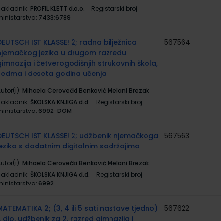
Nakladnik:
PROFIL KLETT d.o.o.
Registarski broj
ministarstva:
7433;6789
DEUTSCH IST KLASSE! 2; radna bilježnica
567564
njemačkog jezika u drugom razredu
gimnazija i četverogodišnjih strukovnih škola,
sedma i deseta godina učenja
utor(i):
Mihaela Cerovečki Benković Melani Brezak
Nakladnik:
ŠKOLSKA KNJIGA d.d.
Registarski broj
ministarstva:
6992-DOM
DEUTSCH IST KLASSE! 2; udžbenik njemačkoga
567563
jezika s dodatnim digitalnim sadržajima
utor(i):
Mihaela Cerovečki Benković Melani Brezak
Nakladnik:
ŠKOLSKA KNJIGA d.d.
Registarski broj
ministarstva:
6992
MATEMATIKA 2; (3, 4 ili 5 sati nastave tjedno)
567622
1. dio, udžbenik za 2. razred gimnazija i