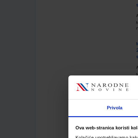
A
A
Privola
A
Ova web-stranica koristi kol
Kolačiće upotrebljavamo kako 