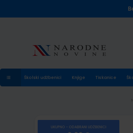
B
Školski udžbenici
Knjige
Tiskanice
Šk
UKUPNO - ODABRANI UDŽBENICI