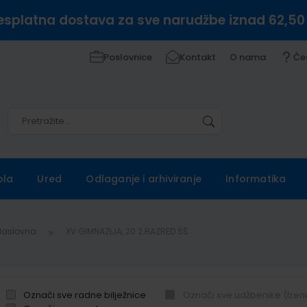
esplatna dostava za sve narudžbe iznad 62,50
Poslovnice
Kontakt
O nama
Če
Pretražite
Pretražite
ola
Ured
Odlaganje i arhiviranje
Informatika
Naslovna
XV GIMNAZIJA, 20 2.RAZRED SŠ
Označi sve radne bilježnice
Označi sve udžbenike (tren