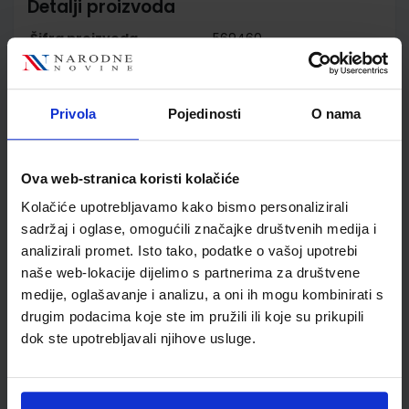
Detalji proizvoda
Šifra proizvoda
569460
Jedinična mjera
kom
Nakladnik
ŠKOLSKA KNJIGA d.d.
Autor
Sonja Ivić Marija Krmpotić
Privola
Pojedinosti
O nama
Nina Pezelj Marija Novosel
Školski razred
03 3.RAZRED OŠ
Ova web-stranica koristi kolačiće
Vrsta školske knjige
UDŽBENIK
Vrsta škole
1 OSNOVNA
Kolačiće upotrebljavamo kako bismo personalizirali
Nastavni predmet
HRVATSKI JEZIK PP
sadržaj i oglase, omogućili značajke društvenih medija i
analizirali promet. Isto tako, podatke o vašoj upotrebi
Reg br min
7698
naše web-lokacije dijelimo s partnerima za društvene
medije, oglašavanje i analizu, a oni ih mogu kombinirati s
drugim podacima koje ste im pružili ili koje su prikupili
dok ste upotrebljavali njihove usluge.