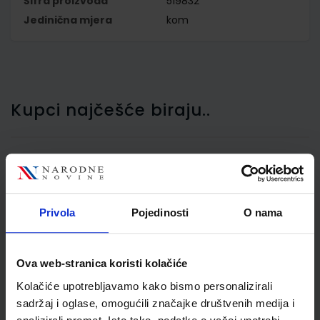
Šifra proizvoda
519832
Jedinična mjera
kom
Kupci najčešće biraju..
Fascikl s klapnama i
gumicom PP A4,
Privola
Pojedinosti
O nama
Foldermate Pop Gear
Plus art.60901, crni
Ova web-stranica koristi kolačiće
Kolačiće upotrebljavamo kako bismo personalizirali
sadržaj i oglase, omogućili značajke društvenih medija i