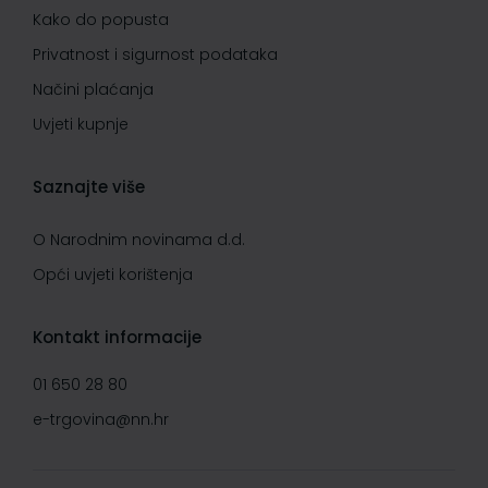
Kako do popusta
Privatnost i sigurnost podataka
Načini plaćanja
Uvjeti kupnje
Saznajte više
O Narodnim novinama d.d.
Opći uvjeti korištenja
Kontakt informacije
01 650 28 80
e-trgovina@nn.hr