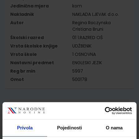
Jedinična mjera
kom
Nakladnik
NAKLADA LJEVAK d.o.o.
Autor
Regina Raczynska
Cristiana Bruni
Školski razred
01 1.RAZRED OŠ
Vrsta školske knjige
UDŽBENIK
Vrsta škole
1 OSNOVNA
Nastavni predmet
ENGLESKI JEZIK
Reg br min
5997
Omot
500178
Kupci najčešće biraju..
Privola
Pojedinosti
O nama