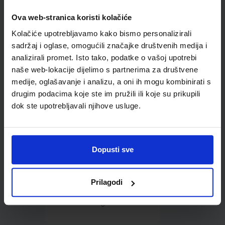
Ova web-stranica koristi kolačiće
Omot PVC za školske
Kolačiće upotrebljavamo kako bismo personalizirali
udžbenike; dimenzije
431x304; tip 178
sadržaj i oglase, omogućili značajke društvenih medija i
analizirali promet. Isto tako, podatke o vašoj upotrebi
naše web-lokacije dijelimo s partnerima za društvene
medije, oglašavanje i analizu, a oni ih mogu kombinirati s
drugim podacima koje ste im pružili ili koje su prikupili
dok ste upotrebljavali njihove usluge.
0,85 €
Dopusti sve
Prilagodi