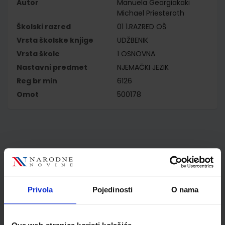
Autor
Manuela Georgiakaki
Michael Priesteroth
Školski razred
01 1.RAZRED OŠ
Vrsta školske knjige
UDŽBENIK
Vrsta škole
1 OSNOVNA
Nastavni predmet
NJEMAČKI JEZIK
Reg br min
6126
Omot
500178
Kupci najčešće biraju..
Privola
Pojedinosti
O nama
Omot PVC za školske