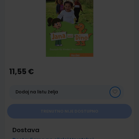
end
of
the
images
gallery
Skip
to
the
11,55 €
beginning
of
the
images
Dodaj na listu želja
gallery
TRENUTNO NIJE DOSTUPNO
Dostava