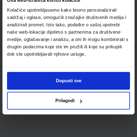
udžbenike; dimenzije
Ova web-stranica koristi kolačiće
431x304; tip 178
Kolačiće upotrebljavamo kako bismo personalizirali
sadržaj i oglase, omogućili značajke društvenih medija i
analizirali promet. Isto tako, podatke o vašoj upotrebi
naše web-lokacije dijelimo s partnerima za društvene
medije, oglašavanje i analizu, a oni ih mogu kombinirati s
drugim podacima koje ste im pružili ili koje su prikupili
dok ste upotrebljavali njihove usluge.
0,85 €
Dopusti sve
Prilagodi