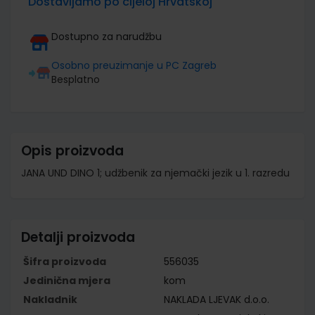
Dostavljamo po cijeloj Hrvatskoj
Dostupno za narudžbu
Osobno preuzimanje u PC Zagreb
Besplatno
Opis proizvoda
JANA UND DINO 1; udžbenik za njemački jezik u 1. razredu
Detalji proizvoda
Šifra proizvoda
556035
Jedinična mjera
kom
Nakladnik
NAKLADA LJEVAK d.o.o.