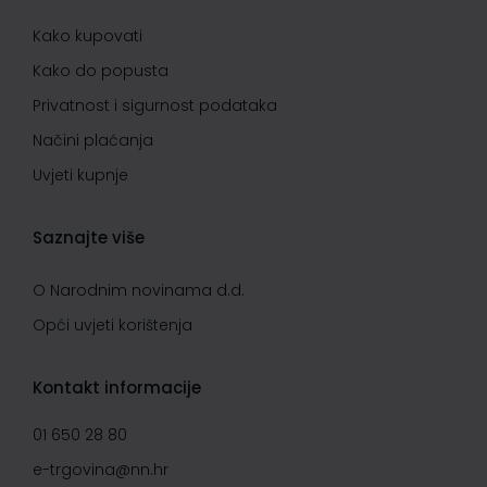
Kako kupovati
Kako do popusta
Privatnost i sigurnost podataka
Načini plaćanja
Uvjeti kupnje
Saznajte više
O Narodnim novinama d.d.
Opći uvjeti korištenja
Kontakt informacije
01 650 28 80
e-trgovina@nn.hr