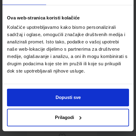
Ova web-stranica koristi kolačiće
Kolačiće upotrebljavamo kako bismo personalizirali
Omot PVC za školske
udžbenike; dimenzije
sadržaj i oglase, omogućili značajke društvenih medija i
431x304; tip 178
analizirali promet. Isto tako, podatke o vašoj upotrebi
naše web-lokacije dijelimo s partnerima za društvene
medije, oglašavanje i analizu, a oni ih mogu kombinirati s
drugim podacima koje ste im pružili ili koje su prikupili
dok ste upotrebljavali njihove usluge.
Dopusti sve
0,85 €
Prilagodi