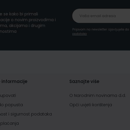
te se kako bi primali
acije o novim proizvodima i
ma, akcijama i drugim
Prijavom na newsletter izjavljujete d
nostima
podataka
 informacije
Saznajte više
kupovati
O Narodnim novinama d.d.
do popusta
Opći uvjeti korištenja
nost i sigurnost podataka
 plaćanja