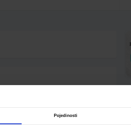
o.
erak Perović Luči Bursać
Pojedinosti
A