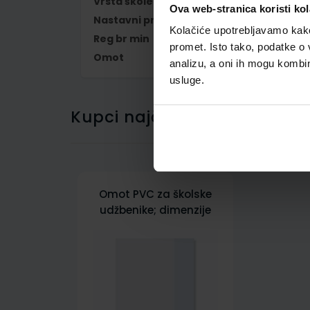
Vrsta škole
1 OSNOVNA
Ova web-stranica koristi kol
Nastavni predmet
HRVATSKI JEZIK
Kolačiće upotrebljavamo kako 
Reg br min
6033-DOM
promet. Isto tako, podatke o 
Omot
500178
analizu, a oni ih mogu kombini
usluge.
Kupci najčešće biraju..
Omot PVC za školske
udžbenike; dimenzije
431x304; tip 178