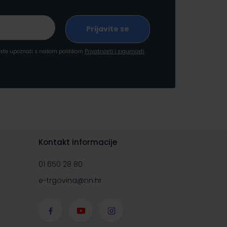
a ste upoznati s našom politikom
Privatnosti i sigurnosti
Kontakt informacije
01 650 28 80
e-trgovina@nn.hr