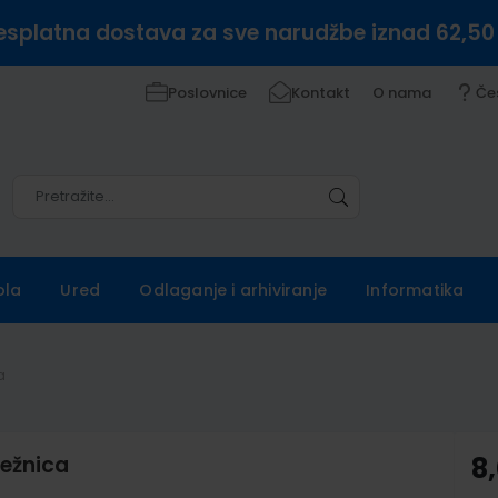
esplatna dostava za sve narudžbe iznad 62,50
Poslovnice
Kontakt
O nama
Če
Pretražite
Pretražite
ola
Ured
Odlaganje i arhiviranje
Informatika
a
ježnica
8