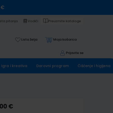
 €
sta pitanja
Vodiči
Preuzmite kataloge
Lista želja
Moja košarica
Prijavite se
Igra i kreativa
Darovni program
Čišćenje i higijena
,00 €