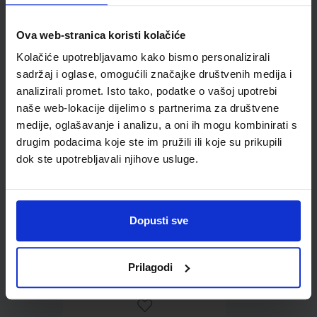
Ova web-stranica koristi kolačiće
Omot PVC za školske
Kolačiće upotrebljavamo kako bismo personalizirali
udžbenike; dimenzije
sadržaj i oglase, omogućili značajke društvenih medija i
431x304; tip 178
analizirali promet. Isto tako, podatke o vašoj upotrebi
naše web-lokacije dijelimo s partnerima za društvene
medije, oglašavanje i analizu, a oni ih mogu kombinirati s
drugim podacima koje ste im pružili ili koje su prikupili
dok ste upotrebljavali njihove usluge.
Dopusti sve
0,85 €
Prilagodi