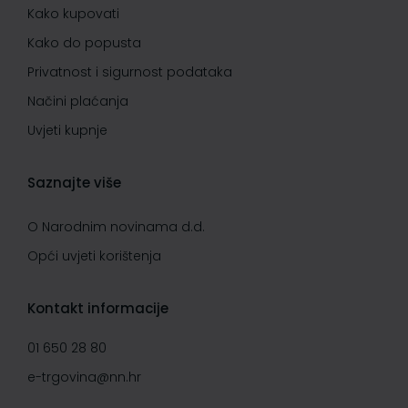
Kako kupovati
Kako do popusta
Privatnost i sigurnost podataka
Načini plaćanja
Uvjeti kupnje
Saznajte više
O Narodnim novinama d.d.
Opći uvjeti korištenja
Kontakt informacije
01 650 28 80
e-trgovina@nn.hr