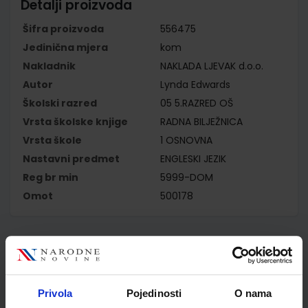
Detalji proizvoda
Šifra proizvoda
556475
Jedinična mjera
kom
Nakladnik
NAKLADA LJEVAK d.o.o.
Autor
Lynda Edwards
Školski razred
05 5.RAZRED OŠ
Vrsta školske knjige
RADNA BILJEŽNICA
Vrsta škole
1 OSNOVNA
Nastavni predmet
ENGLESKI JEZIK
Reg br min
5999-DOM
Omot
500178
Kupci najčešće biraju..
Privola
Pojedinosti
O nama