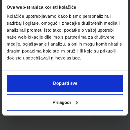
Omot PVC za školske
Ova web-stranica koristi kolačiće
udžbenike; dimenzije
Kolačiće upotrebljavamo kako bismo personalizirali
431x304; tip 178
sadržaj i oglase, omogućili značajke društvenih medija i
analizirali promet. Isto tako, podatke o vašoj upotrebi
naše web-lokacije dijelimo s partnerima za društvene
medije, oglašavanje i analizu, a oni ih mogu kombinirati s
drugim podacima koje ste im pružili ili koje su prikupili
dok ste upotrebljavali njihove usluge.
0,85 €
Dopusti sve
Prilagodi