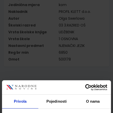
Jedinična mjera
kom
Nakladnik
PROFIL KLETT d.o.o.
Autor
Olga Swerlowa
Školski razred
03 3.RAZRED OŠ
Vrsta školske knjige
UDŽBENIK
Vrsta škole
1 OSNOVNA
Nastavni predmet
NJEMAČKI JEZIK
Reg br min
6850
Omot
500178
Kupci najčešće biraju..
Privola
Pojedinosti
O nama