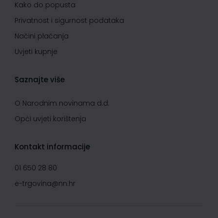
Kako do popusta
Privatnost i sigurnost podataka
Načini plaćanja
Uvjeti kupnje
Saznajte više
O Narodnim novinama d.d.
Opći uvjeti korištenja
Kontakt informacije
01 650 28 80
e-trgovina@nn.hr