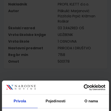
Nakladnik
PROFIL KLETT d.o.o.
Autor
Piškulić Marjanović
Pizzitola Prpić Križman
Roškar
Školski razred
03 3.RAZRED OŠ
Vrsta školske knjige
UDŽBENIK
Vrsta škole
1 OSNOVNA
Nastavni predmet
PRIRODA I DRUŠTVO
Reg br min
7158
Omot
500178
Kupci najčešće biraju..
Privola
Pojedinosti
O nama