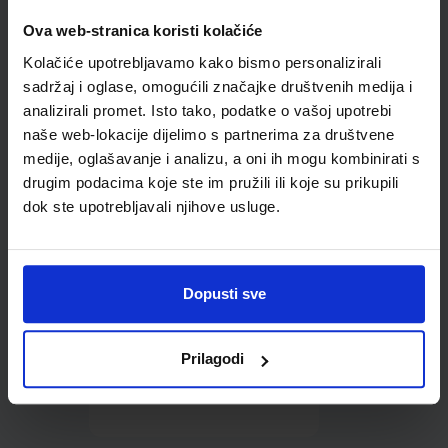
Ova web-stranica koristi kolačiće
Omot PVC za školske
udžbenike; dimenzije
Kolačiće upotrebljavamo kako bismo personalizirali
431x304; tip 178
sadržaj i oglase, omogućili značajke društvenih medija i
analizirali promet. Isto tako, podatke o vašoj upotrebi
naše web-lokacije dijelimo s partnerima za društvene
medije, oglašavanje i analizu, a oni ih mogu kombinirati s
drugim podacima koje ste im pružili ili koje su prikupili
dok ste upotrebljavali njihove usluge.
0,85 €
Dopusti sve
Prilagodi