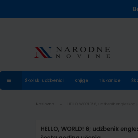
B
Školski udžbenici
Knjige
Tiskanice
Šk
Naslovna
HELLO, WORLD! 6; udžbenik engleskog j
HELLO, WORLD! 6; udžbenik engles
šesta godina učenja