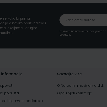
te se kako bi primali
acije o novim proizvodima i
ma, akcijama i drugim
Prijavom na newsletter izjavljujete d
nostima
podataka
 informacije
Saznajte više
kupovati
O Narodnim novinama d.d.
do popusta
Opći uvjeti korištenja
nost i sigurnost podataka