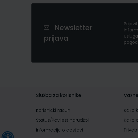
Prijavi
Newsletter
inform
usluga
prijava
pogod
Služba za korisnike
Važne
Korisnički račun
Kako 
Status/Povijest narudžbi
Kako 
Informacije o dostavi
Privat