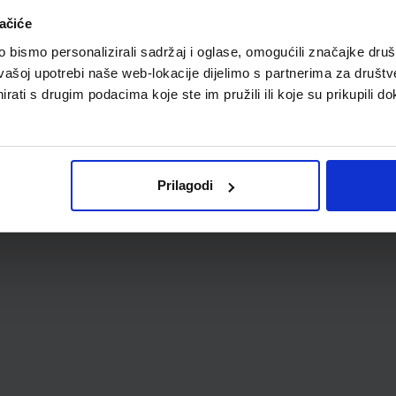
ačiće
bismo personalizirali sadržaj i oglase, omogućili značajke društv
vašoj upotrebi naše web-lokacije dijelimo s partnerima za društv
rati s drugim podacima koje ste im pružili ili koje su prikupili do
Prilagodi