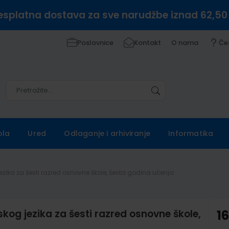
esplatna dostava za sve narudžbe iznad 62,50
Poslovnice
Kontakt
O nama
Če
Pretražite
Pretražite
ola
Ured
Odlaganje i arhiviranje
Informatika
ezika za šesti razred osnovne škole, šesta godina učenja
kog jezika za šesti razred osnovne škole,
16