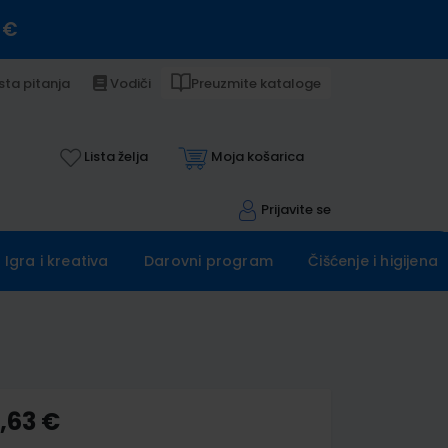
 €
sta pitanja
Vodiči
Preuzmite kataloge
Lista želja
Moja košarica
Prijavite se
Igra i kreativa
Darovni program
Čišćenje i higijena
,63 €