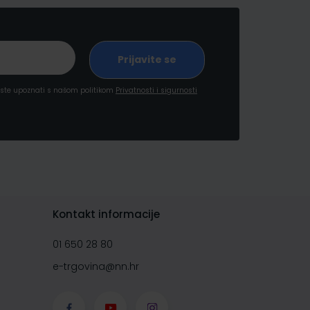
a ste upoznati s našom politikom
Privatnosti i sigurnosti
Kontakt informacije
01 650 28 80
e-trgovina@nn.hr