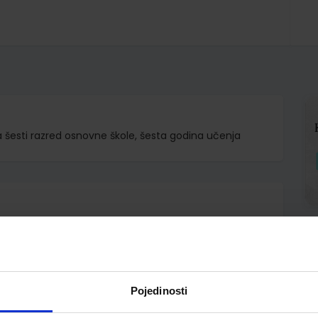
a šesti razred osnovne škole, šesta godina učenja
.o.
inko Uremović
Pojedinosti