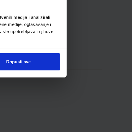
enih medija i analizirali
ene medije, oglašavanje i
k ste upotrebljavali njihove
Dopusti sve