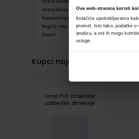
Vrsta školske knjige
UDŽBENIK
Ova web-stranica koristi kol
Vrsta škole
1 OSNOVNA
Nastavni predmet
ENGLESKI JEZIK
Kolačiće upotrebljavamo kako 
promet. Isto tako, podatke o 
Reg br min
6851
analizu, a oni ih mogu kombini
Omot
500178
usluge.
Kupci najčešće biraju..
Omot PVC za školske
udžbenike; dimenzije
431x304; tip 178