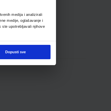
enih medija i analizirali
ene medije, oglašavanje i
k ste upotrebljavali njihove
Dopusti sve