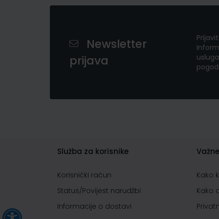
Prijavi
Newsletter
inform
usluga
prijava
pogod
Služba za korisnike
Važne
Korisnički račun
Kako 
Status/Povijest narudžbi
Kako 
Informacije o dostavi
Privat