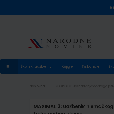
B
Školski udžbenici
Knjige
Tiskanice
Šk
Naslovna
MAXIMAL 3; udžbenik njemačkoga jezik
MAXIMAL 3; udžbenik njemačkoga 
treća godina učenja