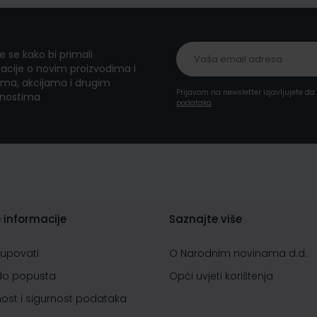
te se kako bi primali
acije o novim proizvodima i
ma, akcijama i drugim
Prijavom na newsletter izjavljujete d
nostima
podataka
 informacije
Saznajte više
kupovati
O Narodnim novinama d.d.
do popusta
Opći uvjeti korištenja
nost i sigurnost podataka