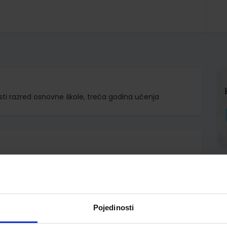
ti razred osnovne škole, treća godina učenja
.o.
mpisty Brass Glđck Klobučar
Pojedinosti