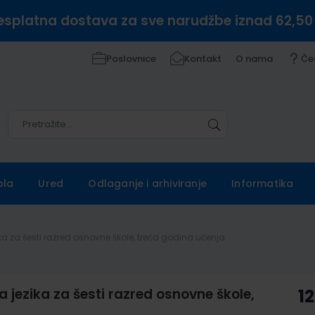
esplatna dostava za sve narudžbe iznad 62,50
Poslovnice
Kontakt
O nama
Če
Pretražite
Pretražite
ola
Ured
Odlaganje i arhiviranje
Informatika
a za šesti razred osnovne škole, treća godina učenja
jezika za šesti razred osnovne škole,
12