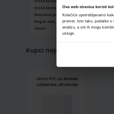
Vrsta školske knjige
UDŽBENIK
Ova web-stranica koristi kol
Vrsta škole
1 OSNOVNA
Nastavni predmet
NJEMAČKI JEZIK
Kolačiće upotrebljavamo kako 
promet. Isto tako, podatke o 
Reg br min
6893
analizu, a oni ih mogu kombini
Omot
500178
usluge.
Kupci najčešće biraju..
Omot PVC za školske
udžbenike; dimenzije
431x304; tip 178