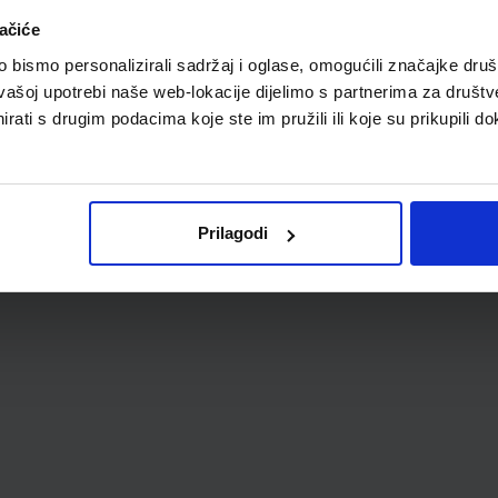
ačiće
bismo personalizirali sadržaj i oglase, omogućili značajke društv
vašoj upotrebi naše web-lokacije dijelimo s partnerima za društv
rati s drugim podacima koje ste im pružili ili koje su prikupili do
Prilagodi