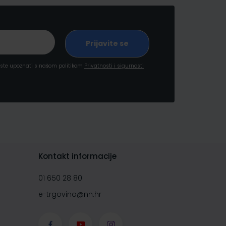
a ste upoznati s našom politikom
Privatnosti i sigurnosti
Kontakt informacije
01 650 28 80
e-trgovina@nn.hr