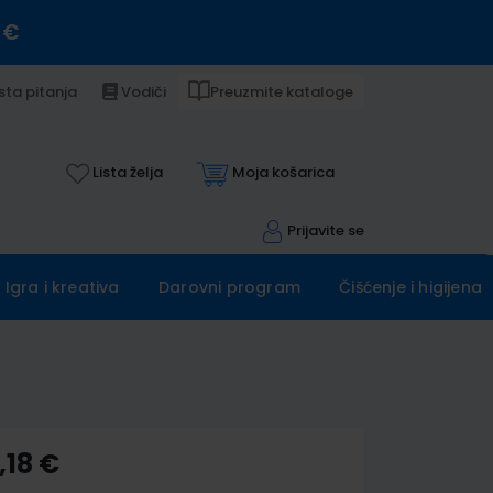
 €
sta pitanja
Vodiči
Preuzmite kataloge
Lista želja
Moja košarica
Prijavite se
Igra i kreativa
Darovni program
Čišćenje i higijena
,18 €