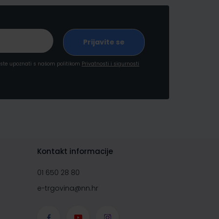
a ste upoznati s našom politikom
Privatnosti i sigurnosti
Kontakt informacije
01 650 28 80
e-trgovina@nn.hr