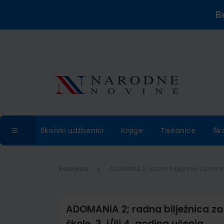
B
Školski udžbenici
Knjige
Tiskanice
Šk
Naslovna
ADOMANIA 2; radna bilježnica za francus
ADOMANIA 2; radna bilježnica za f
škole, 3. i/ili 4. godina učenja