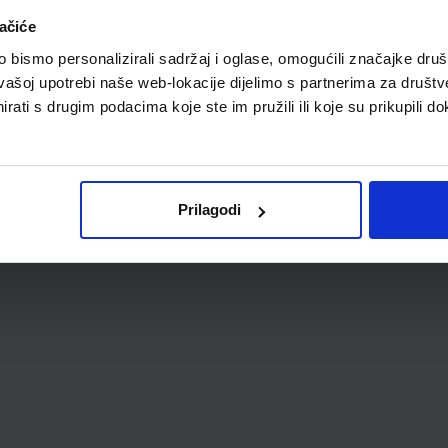
A
ačiće
bismo personalizirali sadržaj i oglase, omogućili značajke društv
vašoj upotrebi naše web-lokacije dijelimo s partnerima za društv
rati s drugim podacima koje ste im pružili ili koje su prikupili do
Prilagodi