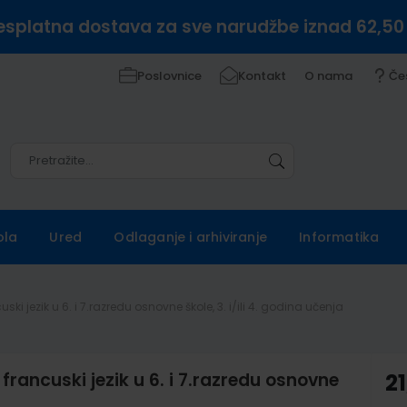
esplatna dostava za sve narudžbe iznad 62,50
Poslovnice
Kontakt
O nama
Če
Pretražite
Pretražite
ola
Ured
Odlaganje i arhiviranje
Informatika
ki jezik u 6. i 7.razredu osnovne škole, 3. i/ili 4. godina učenja
rancuski jezik u 6. i 7.razredu osnovne
21