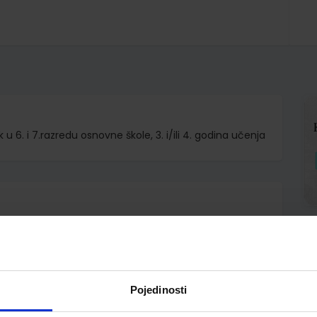
u 6. i 7.razredu osnovne škole, 3. i/ili 4. godina učenja
.o.
 Celine Himber Alice Reboul
Pojedinosti