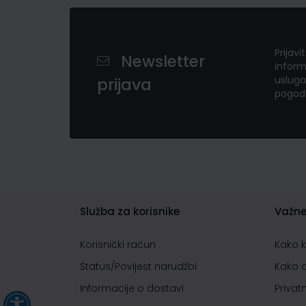
Prijavi
Newsletter
inform
usluga
prijava
pogod
Služba za korisnike
Važne
Korisnički račun
Kako 
Status/Povijest narudžbi
Kako 
Informacije o dostavi
Privat