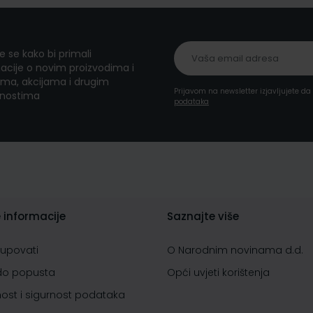
te se kako bi primali
acije o novim proizvodima i
ma, akcijama i drugim
Prijavom na newsletter izjavljujete d
nostima
podataka
 informacije
Saznajte više
kupovati
O Narodnim novinama d.d.
do popusta
Opći uvjeti korištenja
nost i sigurnost podataka