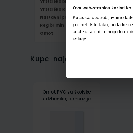
Vrsta školske knjige
RADNA BILJEŽNIC
Ova web-stranica koristi kol
Vrsta škole
1 OSNOVNA
Nastavni predmet
FRANCUSKI JEZIK
Kolačiće upotrebljavamo kako 
promet. Isto tako, podatke o 
Reg br min
6792-DOM
analizu, a oni ih mogu kombini
Omot
500300
usluge.
Kupci najčešće biraju..
Omot PVC za školske
udžbenike; dimenzije
431x292; tip 300