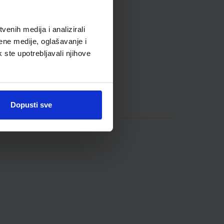
enih medija i analizirali
ene medije, oglašavanje i
k ste upotrebljavali njihove
Dopusti sve