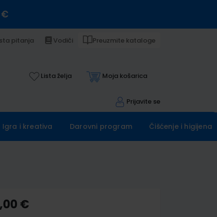
 €
sta pitanja
Vodiči
Preuzmite kataloge
Lista želja
Moja košarica
Prijavite se
Igra i kreativa
Darovni program
Čišćenje i higijena
,00 €