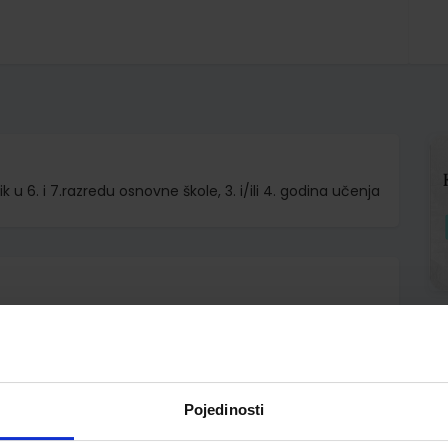
 u 6. i 7.razredu osnovne škole, 3. i/ili 4. godina učenja
.o.
arie-Laure Poletti Joelle Bonenfant
Pojedinosti