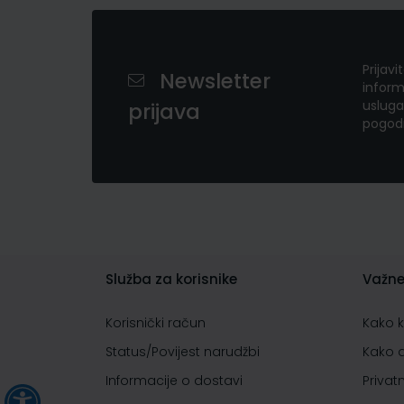
Prijavi
Newsletter
inform
usluga
prijava
pogod
Služba za korisnike
Važne
Korisnički račun
Kako 
Status/Povijest narudžbi
Kako 
Informacije o dostavi
Privat