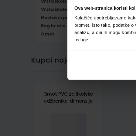
Vrsta školske knjige
RADNA BILJEŽNIC
Ova web-stranica koristi kol
Vrsta škole
1 OSNOVNA
Nastavni predmet
FRANCUSKI JEZIK
Kolačiće upotrebljavamo kako 
promet. Isto tako, podatke o 
Reg br min
6794-DOM
analizu, a oni ih mogu kombini
Omot
500300
usluge.
Kupci najčešće biraju..
Omot PVC za školske
udžbenike; dimenzije
431x292; tip 300