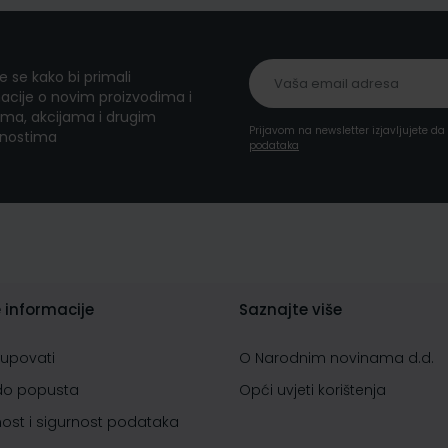
te se kako bi primali
acije o novim proizvodima i
ma, akcijama i drugim
Prijavom na newsletter izjavljujete d
nostima
podataka
 informacije
Saznajte više
kupovati
O Narodnim novinama d.d.
do popusta
Opći uvjeti korištenja
nost i sigurnost podataka