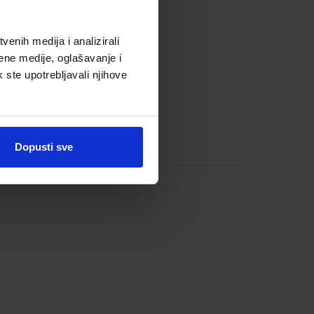
enih medija i analizirali
ene medije, oglašavanje i
k ste upotrebljavali njihove
Dopusti sve