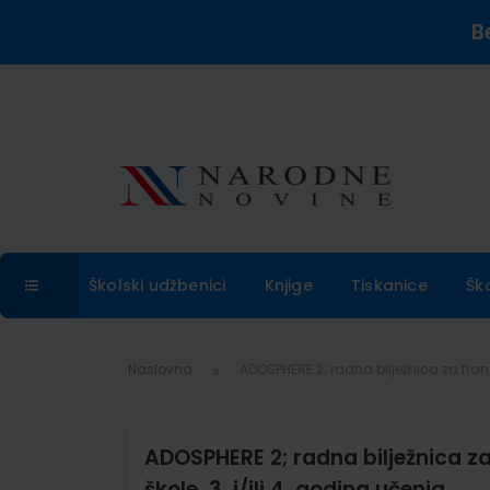
B
Školski udžbenici
Knjige
Tiskanice
Šk
Naslovna
ADOSPHERE 2; radna bilježnica za francu
ADOSPHERE 2; radna bilježnica za 
škole, 3. i/ili 4. godina učenja