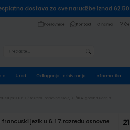
esplatna dostava za sve narudžbe iznad 62,50
Poslovnice
Kontakt
O nama
Če
Pretražite
Pretražite
ola
Ured
Odlaganje i arhiviranje
Informatika
ski jezik u 6. i 7.razredu osnovne škole, 3. i/ili 4. godina učenja
francuski jezik u 6. i 7.razredu osnovne
21