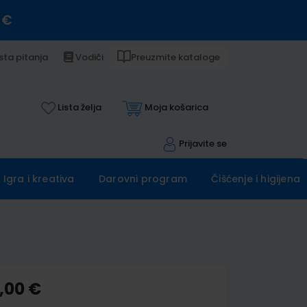
 €
sta pitanja
Vodiči
Preuzmite kataloge
Lista želja
Moja košarica
Prijavite se
Igra i kreativa
Darovni program
Čišćenje i higijena
,00 €