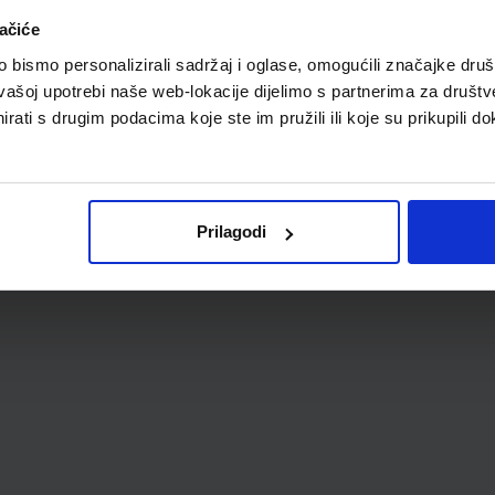
A
ačiće
bismo personalizirali sadržaj i oglase, omogućili značajke društv
vašoj upotrebi naše web-lokacije dijelimo s partnerima za društv
rati s drugim podacima koje ste im pružili ili koje su prikupili do
Prilagodi