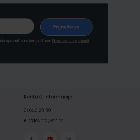
a ste upoznati s našom politikom
Privatnosti i sigurnosti
Kontakt informacije
01 650 28 80
e-trgovina@nn.hr