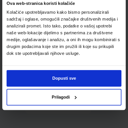
Ova web-stranica koristi kolačiće
udžbenike; dimenzije
431x304; tip 178
Kolačiće upotrebljavamo kako bismo personalizirali
sadržaj i oglase, omogućili značajke društvenih medija i
analizirali promet. Isto tako, podatke o vašoj upotrebi
naše web-lokacije dijelimo s partnerima za društvene
medije, oglašavanje i analizu, a oni ih mogu kombinirati s
drugim podacima koje ste im pružili ili koje su prikupili
dok ste upotrebljavali njihove usluge.
0,85 €
Dopusti sve
Prilagodi