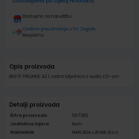
Dostavljamo po cijeloj Hrvatskoj
Dostupno za narudžbu
Osobno preuzimanje u PC Zagreb
Besplatno
Opis proizvoda
BESTE FREUNDE A2.1; radna bilježnica s audio CD-om
Detalji proizvoda
Šifra proizvoda
567382
Jedinična mjera
kom
Nakladnik
NAKLADA LJEVAK d.o.o.