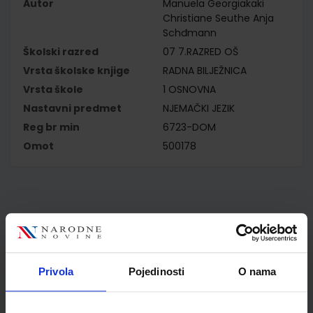
Autor
Manuela Georgiakaki
Christiane Seuthe Anja
Schđmann
Školski razred
07 7.RAZRED OŠ
Vrsta školske knjige
RADNA BILJEŽNICA
Vrsta škole
1 OSNOVNA
Nastavni predmet
NJEMAČKI JEZIK
Reg br min
6723-DOM
Omot
500178
Kupci najčešće biraju..
Privola
Pojedinosti
O nama
Omot PVC za školske