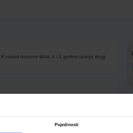
. i 8. razred osnovne škole, 4. i 5. godina učenja, drugi
.o.
 Anna Pellegrino
Pojedinosti