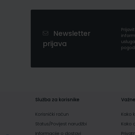
Prijavi
Newsletter
inform
usluga
prijava
pogod
Služba za korisnike
Važne
Korisnički račun
Kako 
Status/Povijest narudžbi
Kako 
Informacije o dostavi
Privat