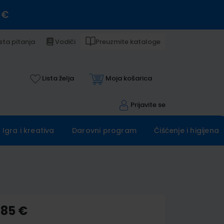
 €
sta pitanja
Vodiči
Preuzmite kataloge
Lista želja
Moja košarica
Prijavite se
Igra i kreativa
Darovni program
Čišćenje i higijena
,85 €