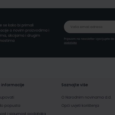
te se kako bi primali
acije o novim proizvodima i
ma, akcijama i drugim
Prijavom na newsletter izjavljujete d
nostima
podataka
 informacije
Saznajte više
kupovati
O Narodnim novinama d.d.
do popusta
Opći uvjeti korištenja
nost i sigurnost podataka