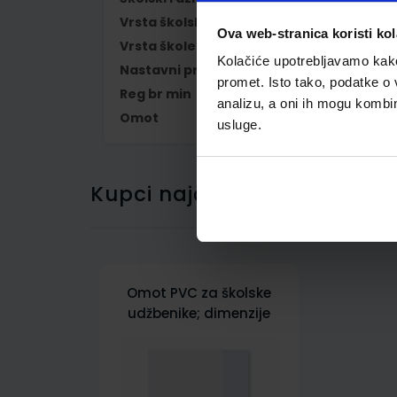
Vrsta školske knjige
UDŽBENIK
Ova web-stranica koristi kol
Vrsta škole
1 OSNOVNA
Kolačiće upotrebljavamo kako 
Nastavni predmet
TALIJANSKI JEZIK
promet. Isto tako, podatke o 
Reg br min
6803
analizu, a oni ih mogu kombini
Omot
500178
usluge.
Kupci najčešće biraju..
Omot PVC za školske
udžbenike; dimenzije
431x304; tip 178