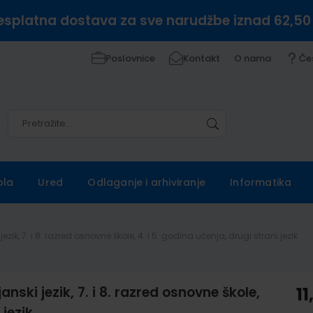
esplatna dostava za sve narudžbe iznad 62,50
Poslovnice
Kontakt
O nama
Če
Pretražite
Pretražite
ola
Ured
Odlaganje i arhiviranje
Informatika
jezik, 7. i 8. razred osnovne škole, 4. i 5. godina učenja, drugi strani jezik
anski jezik, 7. i 8. razred osnovne škole,
11
 jezik