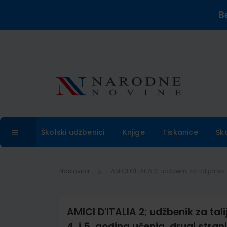
B
Školski udžbenici
Knjige
Tiskanice
Šk
Naslovna
AMICI D'ITALIA 2; udžbenik za talijanski 
AMICI D'ITALIA 2; udžbenik za talij
4. i 5. godina učenja, drugi strani