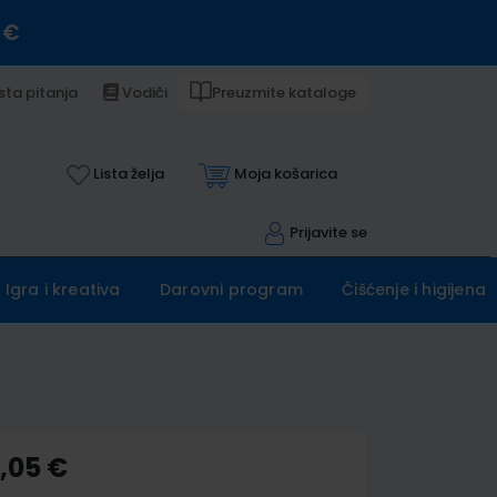
 €
sta pitanja
Vodiči
Preuzmite kataloge
Lista želja
Moja košarica
Prijavite se
Igra i kreativa
Darovni program
Čišćenje i higijena
8,05 €