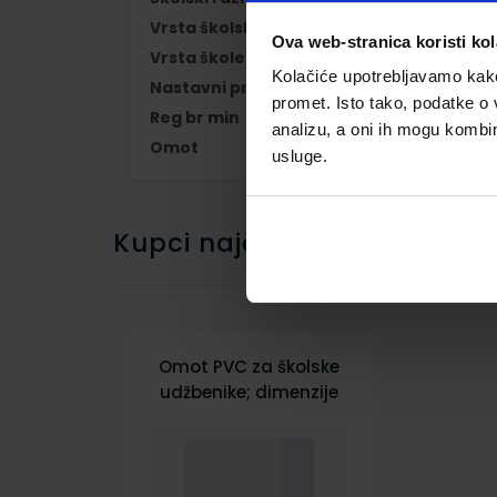
Vrsta školske knjige
UDŽBENIK
Ova web-stranica koristi kol
Vrsta škole
1 OSNOVNA
Kolačiće upotrebljavamo kako 
Nastavni predmet
ENGLESKI JEZIK
promet. Isto tako, podatke o 
Reg br min
7429
analizu, a oni ih mogu kombini
Omot
500178
usluge.
Kupci najčešće biraju..
Omot PVC za školske
udžbenike; dimenzije
431x304; tip 178