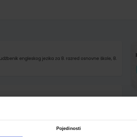
džbenik engleskog jezika za 8. razred osnovne škole, 8.
.o.
Pojedinosti