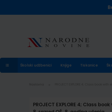
B
Školski udžbenici
Knjige
Tiskanice
Šk
Naslovna
PROJECT EXPLORE 4; Class book with eB
PROJECT EXPLORE 4; Class book w
8. razred OŠ, 8. godina učenja