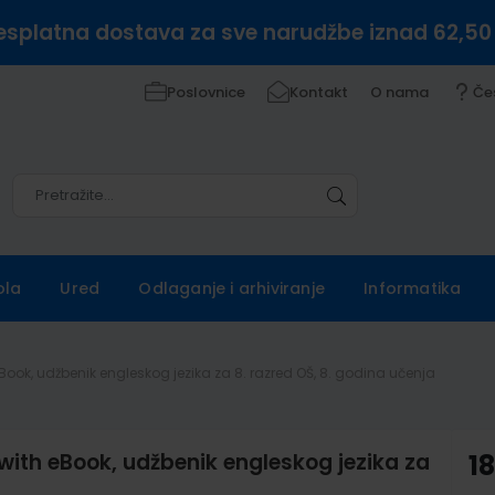
esplatna dostava za sve narudžbe iznad 62,50
Poslovnice
Kontakt
O nama
Če
Pretražite
Pretražite
ola
Ured
Odlaganje i arhiviranje
Informatika
ook, udžbenik engleskog jezika za 8. razred OŠ, 8. godina učenja
ith eBook, udžbenik engleskog jezika za
1