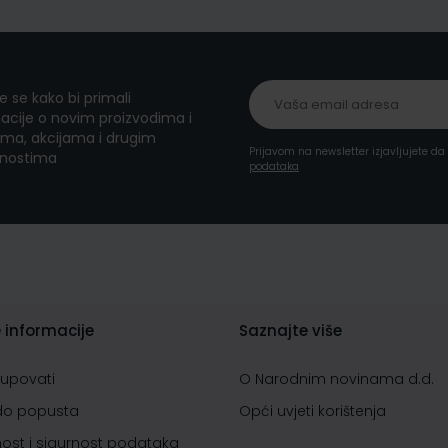
te se kako bi primali
acije o novim proizvodima i
ma, akcijama i drugim
Prijavom na newsletter izjavljujete d
nostima
podataka
 informacije
Saznajte više
kupovati
O Narodnim novinama d.d.
do popusta
Opći uvjeti korištenja
nost i sigurnost podataka