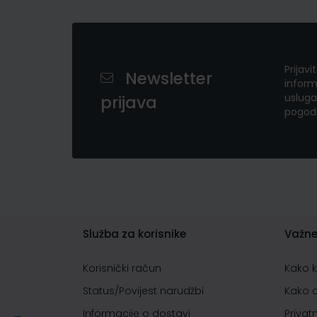
Prijavi
Newsletter
inform
usluga
prijava
pogod
Služba za korisnike
Važne
Korisnički račun
Kako 
Status/Povijest narudžbi
Kako 
Informacije o dostavi
Privat