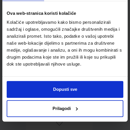
Ova web-stranica koristi kolačiće
Omot PVC za školske
Kolačiće upotrebljavamo kako bismo personalizirali
udžbenike; dimenzije
sadržaj i oglase, omogućili značajke društvenih medija i
431x304; tip 178
analizirali promet. Isto tako, podatke o vašoj upotrebi
naše web-lokacije dijelimo s partnerima za društvene
medije, oglašavanje i analizu, a oni ih mogu kombinirati s
drugim podacima koje ste im pružili ili koje su prikupili
dok ste upotrebljavali njihove usluge.
Dopusti sve
0,85 €
Prilagodi