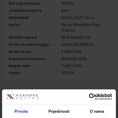
Šifra proizvoda
569134
Jedinična mjera
kom
Nakladnik
PROFIL KLETT d.o.o.
Autor
Sylvia Wheeldon Paul
Shipton
Školski razred
08 8.RAZRED OŠ
Vrsta školske knjige
RADNA BILJEŽNICA
Vrsta škole
1 OSNOVNA
Nastavni predmet
ENGLESKI JEZIK
Reg br min
7430-DOM
Omot
500178
Kupci najčešće biraju..
Privola
Pojedinosti
O nama