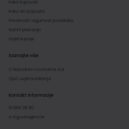
Kako kupovati
Kako do popusta
Privatnost i sigurnost podataka
Načini plaćanja
Uvjeti kupnje
Saznajte više
O Narodnim novinama d.d.
Opći uvjeti korištenja
Kontakt informacije
01 650 28 80
e-trgovina@nn.hr