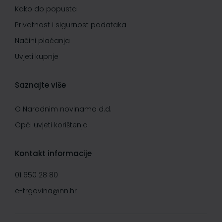
Kako do popusta
Privatnost i sigurnost podataka
Načini plaćanja
Uvjeti kupnje
Saznajte više
O Narodnim novinama d.d.
Opći uvjeti korištenja
Kontakt informacije
01 650 28 80
e-trgovina@nn.hr