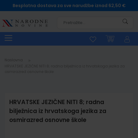
Besplatna dostava za sve narudžbe iznad 62,50 €
Pretra
Naslovna
HRVATSKE JEZIČNE NITI 8; radna bilježnica iz hrvatskoga jezika za
osmirazred osnovne škole
HRVATSKE JEZIČNE NITI 8; radna
bilježnica iz hrvatskoga jezika za
osmirazred osnovne škole