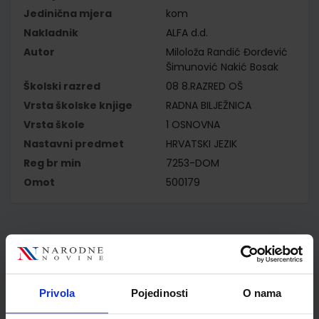
Jedinična mjera
kom
Nakladnik
ALFA d.d.
Autor
Miloloža Randić Đorđević
Šimunović Nakić Bosak
Školski razred
08 8.RAZRED OŠ
Vrsta školske knjige
RADNA BILJEŽNICA
Vrsta škole
1 OSNOVNA
Nastavni predmet
HRVATSKI JEZIK
Reg br min
7253-DOM
Omot
500179
Kupci najčešće biraju..
Privola
Pojedinosti
O nama