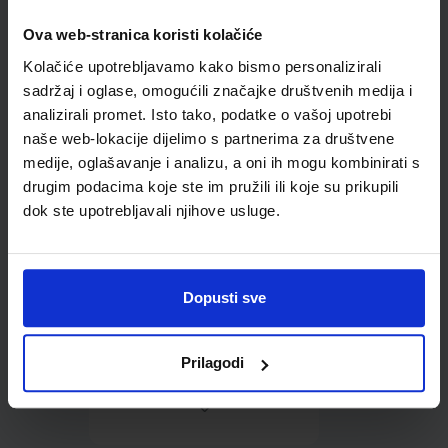
Ova web-stranica koristi kolačiće
Omot PVC za školske
Kolačiće upotrebljavamo kako bismo personalizirali
udžbenike; dimenzije
436x272; tip 179
sadržaj i oglase, omogućili značajke društvenih medija i
analizirali promet. Isto tako, podatke o vašoj upotrebi
naše web-lokacije dijelimo s partnerima za društvene
medije, oglašavanje i analizu, a oni ih mogu kombinirati s
drugim podacima koje ste im pružili ili koje su prikupili
dok ste upotrebljavali njihove usluge.
0,85 €
Dopusti sve
Prilagodi