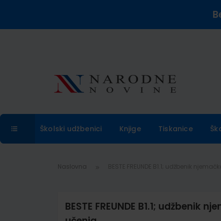
B
Školski udžbenici
Knjige
Tiskanice
Šk
Naslovna
BESTE FREUNDE B1.1; udžbenik njemačko
BESTE FREUNDE B1.1; udžbenik nje
učenja