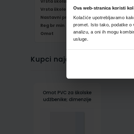
Vrsta školske knjige
UDŽBENIK
Ova web-stranica koristi kol
Vrsta škole
1 OSNOVNA
Nastavni predmet
NJEMAČKI JEZIK
Kolačiće upotrebljavamo kako 
promet. Isto tako, podatke o 
Reg br min
7381
analizu, a oni ih mogu kombini
Omot
500178
usluge.
Kupci najčešće biraju..
Omot PVC za školske
udžbenike; dimenzije
431x304; tip 178