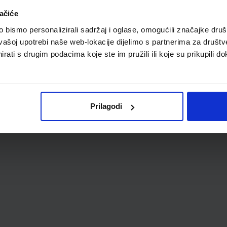
ačiće
bismo personalizirali sadržaj i oglase, omogućili značajke društv
vašoj upotrebi naše web-lokacije dijelimo s partnerima za društv
rati s drugim podacima koje ste im pružili ili koje su prikupili do
Prilagodi