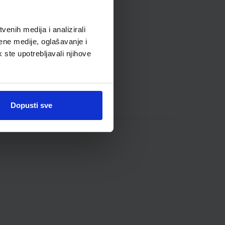
enih medija i analizirali
ene medije, oglašavanje i
k ste upotrebljavali njihove
Dopusti sve