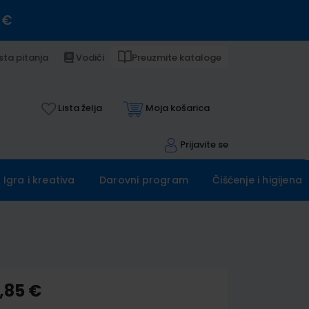
 €
sta pitanja
Vodiči
Preuzmite kataloge
Lista želja
Moja košarica
Prijavite se
Igra i kreativa
Darovni program
Čišćenje i higijena
,85 €