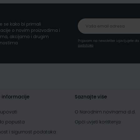
te se kako bi primali
acije o novim proizvodima i
ma, akcijama i drugim
Prijavom na newsletter izjavljujete d
nostima
podataka
 informacije
Saznajte više
kupovati
O Narodnim novinama d.d.
do popusta
Opći uvjeti korištenja
nost i sigurnost podataka