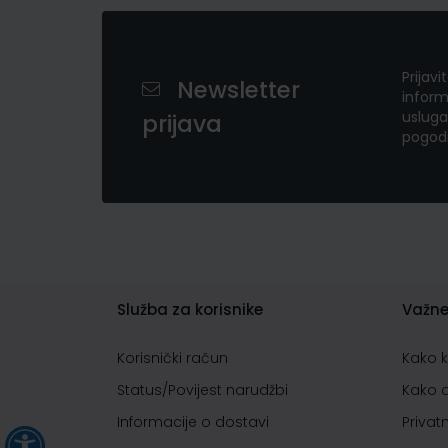
Prijavi
Newsletter
inform
usluga
prijava
pogod
Služba za korisnike
Važne
Korisnički račun
Kako 
Status/Povijest narudžbi
Kako 
Informacije o dostavi
Privat