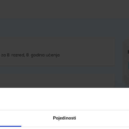
 za 8. razred, 8. godina učenja
d.o.o.
af-Riemann Schđmann Seuthe
Pojedinosti