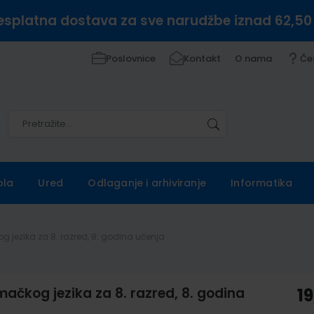
esplatna dostava za sve narudžbe iznad 62,50
Poslovnice
Kontakt
O nama
Če
Pretražite
Pretražite
ola
Ured
Odlaganje i arhiviranje
Informatika
g jezika za 8. razred, 8. godina učenja
mačkog jezika za 8. razred, 8. godina
19