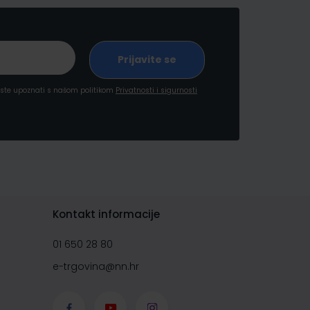
a ste upoznati s našom politikom
Privatnosti i sigurnosti
Kontakt informacije
01 650 28 80
e-trgovina@nn.hr