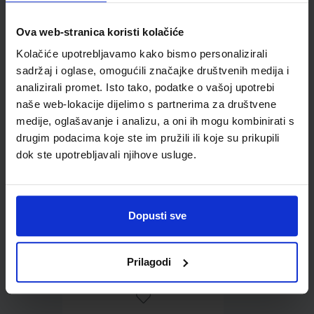
Ova web-stranica koristi kolačiće
Omot PVC za školske
Kolačiće upotrebljavamo kako bismo personalizirali
udžbenike; dimenzije
sadržaj i oglase, omogućili značajke društvenih medija i
431x304; tip 178
analizirali promet. Isto tako, podatke o vašoj upotrebi
naše web-lokacije dijelimo s partnerima za društvene
medije, oglašavanje i analizu, a oni ih mogu kombinirati s
drugim podacima koje ste im pružili ili koje su prikupili
dok ste upotrebljavali njihove usluge.
Dopusti sve
0,85 €
Prilagodi