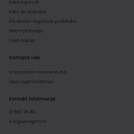
Kako kupovati
Kako do popusta
Privatnost i sigurnost podataka
Načini plaćanja
Uvjeti kupnje
Saznajte više
O Narodnim novinama d.d.
Opći uvjeti korištenja
Kontakt informacije
01 650 28 80
e-trgovina@nn.hr