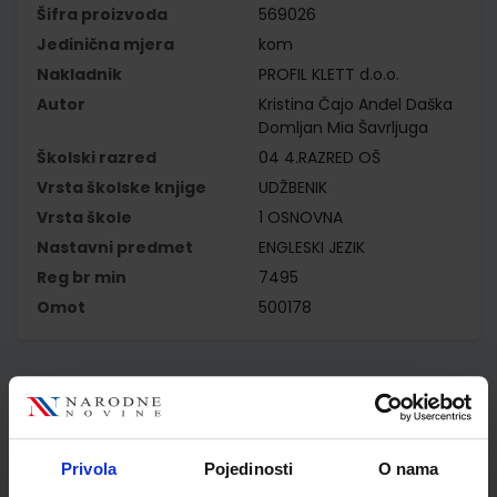
Šifra proizvoda
569026
Jedinična mjera
kom
Nakladnik
PROFIL KLETT d.o.o.
Autor
Kristina Čajo Anđel Daška
Domljan Mia Šavrljuga
Školski razred
04 4.RAZRED OŠ
Vrsta školske knjige
UDŽBENIK
Vrsta škole
1 OSNOVNA
Nastavni predmet
ENGLESKI JEZIK
Reg br min
7495
Omot
500178
Kupci najčešće biraju..
Privola
Pojedinosti
O nama