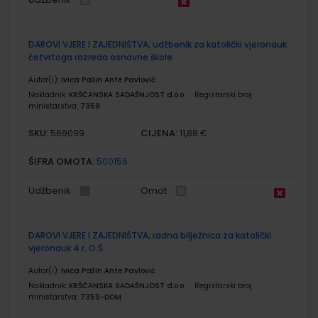
DAROVI VJERE I ZAJEDNIŠTVA; udžbenik za katolički vjeronauk
četvrtoga razreda osnovne škole
Autor(i):
Ivica Pažin Ante Pavlović
Nakladnik:
KRŠĆANSKA SADAŠNJOST d.o.o.
Registarski broj
ministarstva:
7359
SKU:
CIJENA:
569099
11,88 €
ŠIFRA OMOTA:
500156
Udžbenik
Omot
DAROVI VJERE I ZAJEDNIŠTVA; radna bilježnica za katolički
vjeronauk 4 r. O.Š.
Autor(i):
Ivica Pažin Ante Pavlović
Nakladnik:
KRŠĆANSKA SADAŠNJOST d.o.o.
Registarski broj
ministarstva:
7359-DOM