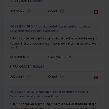
ŠIFRA OMOTA:
500162
Udžbenik
Omot
MOJ SRETNI BROJ 4; zbirka zadataka za matematiku u
četvrtom razredu osnovne škole
Autor(i):
Sanja Jakovljević Rogić Dubravka Miklec Graciella Prtajin
Nakladnik:
ŠKOLSKA KNJIGA d.d.
Registarski broj ministarstva:
7661-
DOM2
SKU:
CIJENA:
569076
12,00 €
ŠIFRA OMOTA:
500239
Udžbenik
Omot
MOJ SRETNI BROJ 4; nastavni listići za matematiku u
četvrtom razredu osnovne škole
Autor(i):
Sanja Jakovljević Rogić Dubravka Miklec Graciella Prtajin