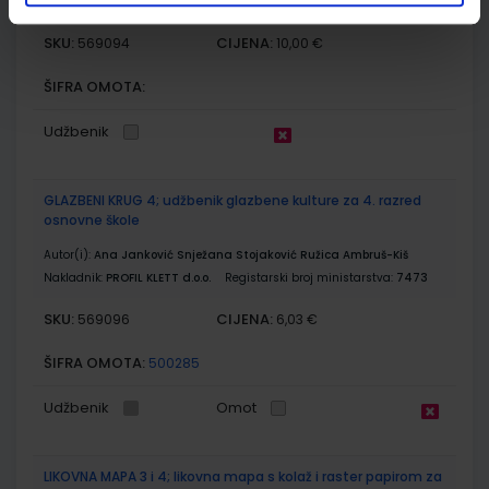
7637-DOM3
SKU:
CIJENA:
569094
10,00 €
ŠIFRA OMOTA:
Udžbenik
GLAZBENI KRUG 4; udžbenik glazbene kulture za 4. razred
osnovne škole
Autor(i):
Ana Janković Snježana Stojaković Ružica Ambruš-Kiš
Nakladnik:
PROFIL KLETT d.o.o.
Registarski broj ministarstva:
7473
SKU:
CIJENA:
569096
6,03 €
ŠIFRA OMOTA:
500285
Udžbenik
Omot
LIKOVNA MAPA 3 i 4; likovna mapa s kolaž i raster papirom za