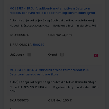
MOJ SRETNI BROJ 4; udžbenik matematike u četvrtom
razredu osnovne škole s dodatnim digitalnim sadržajima
Autor(i):
Sanja Jakovljević Rogić Dubravka Miklec Graciella Prtajin
Nakladnik:
ŠKOLSKA KNJIGA d.d.
Registarski broj ministarstva:
7661
SKU:
CIJENA:
569074
24,15 €
ŠIFRA OMOTA:
500239
Udžbenik
Omot
MOJ SRETNI BROJ 4; radna bilježnica za matematiku u
četvrtom razredu osnovne škole
Autor(i):
Sanja Jakovljević Rogić Dubravka Miklec Graciella Prtajin
Nakladnik:
ŠKOLSKA KNJIGA d.d.
Registarski broj ministarstva:
7661-
DOM
SKU:
CIJENA:
569075
10,50 €