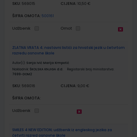
SKU:
CIJENA:
569015
10,50 €
ŠIFRA OMOTA:
500161
Udžbenik
Omot
ZLATNA VRATA 4; nastavni listići za hrvatski jezik u četvrtom
razredu osnovne škole
Autor(i):
Sonja Ivić Marija Krmpotić
Nakladnik:
ŠKOLSKA KNJIGA d.d.
Registarski broj ministarstva:
7699-DOM2
SKU:
CIJENA:
569016
9,00 €
ŠIFRA OMOTA:
Udžbenik
SMILES 4 NEW EDITION; udžbenik iz engleskog jezika za
četvrti razred osnovne škole