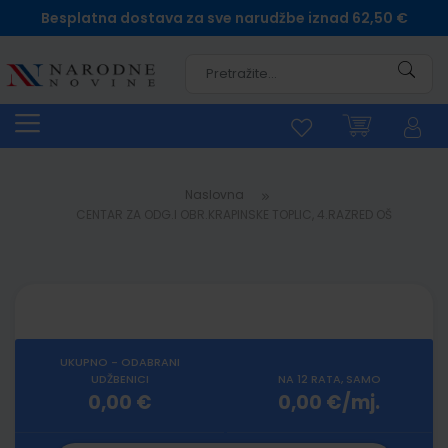
Besplatna dostava za sve narudžbe iznad 62,50 €
Pretra
Naslovna
CENTAR ZA ODG.I OBR.KRAPINSKE TOPLIC, 4.RAZRED OŠ
UKUPNO - ODABRANI
UDŽBENICI
NA 12 RATA, SAMO
0,00 €
0,00 €/mj.