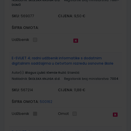
Nakladnik:
ŠKOLSKA KNJIGA d.d.
Registarski broj ministarstva:
7661-
DOM3
SKU:
CIJENA:
569077
9,50 €
ŠIFRA OMOTA:
Udžbenik
E-SVIJET 4; radni udžbenik informatike s dodatnim
digitalnim sadržajima u četvrtom razredu osnovne škole
Autor(i):
Blagus Ljubić Klemše Ružić Stančić
Nakladnik:
ŠKOLSKA KNJIGA d.d.
Registarski broj ministarstva:
7004
SKU:
CIJENA:
567214
11,88 €
ŠIFRA OMOTA:
500162
Udžbenik
Omot