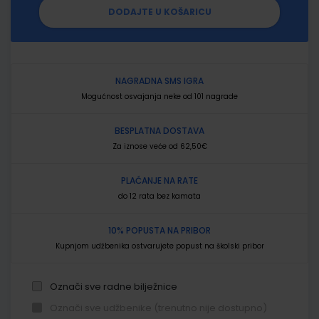
DODAJTE U KOŠARICU
NAGRADNA SMS IGRA
Mogućnost osvajanja neke od 101 nagrade
BESPLATNA DOSTAVA
Za iznose veće od 62,50€
PLAĆANJE NA RATE
do 12 rata bez kamata
10% POPUSTA NA PRIBOR
Kupnjom udžbenika ostvarujete popust na školski pribor
Označi sve radne bilježnice
Označi sve udžbenike (trenutno nije dostupno)