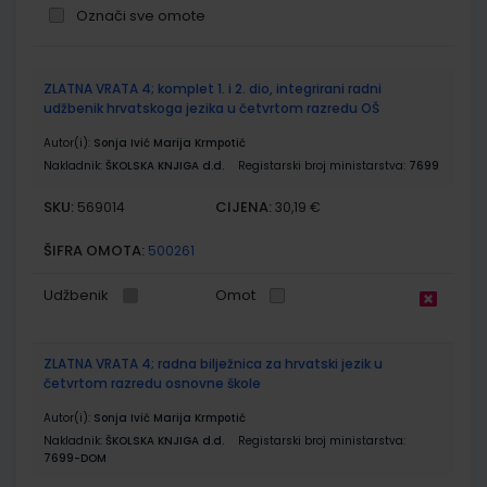
Označi sve omote
Grupirani
ZLATNA VRATA 4; komplet 1. i 2. dio, integrirani radni
proizvodi
udžbenik hrvatskoga jezika u četvrtom razredu OŠ
Autor(i):
Sonja Ivić Marija Krmpotić
Nakladnik:
ŠKOLSKA KNJIGA d.d.
Registarski broj ministarstva:
7699
SKU:
CIJENA:
569014
30,19 €
ŠIFRA OMOTA:
500261
Udžbenik
Omot
ZLATNA VRATA 4; radna bilježnica za hrvatski jezik u
četvrtom razredu osnovne škole
Autor(i):
Sonja Ivić Marija Krmpotić
Nakladnik:
ŠKOLSKA KNJIGA d.d.
Registarski broj ministarstva:
7699-DOM