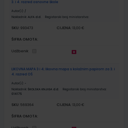
3. i 4. razred osnovne škole
Autor(i):
/
Nakladnik:
ALFA d.d.
Registarski broj ministarstva:
SKU:
CIJENA:
993473
13,00 €
ŠIFRA OMOTA:
Udžbenik
LIKOVNA MAPA 3 i 4; likovna mapa s kolažnim papirom za 3. i
4. razred OŠ
Autor(i):
-
Nakladnik:
ŠKOLSKA KNJIGA d.d.
Registarski broj ministarstva:
014175
SKU:
CIJENA:
569364
13,00 €
ŠIFRA OMOTA:
Udžbenik