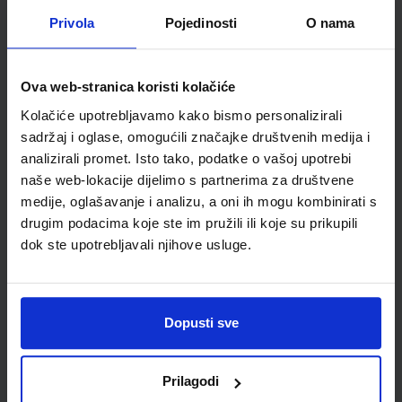
Udžbenik
Omot
Privola
Pojedinosti
O nama
ISTRAŽUJEMO NAŠ SVIJET 4; radna bilježnica za prirodu i
društvo u četvrtom razredu osnovne škole
Ova web-stranica koristi kolačiće
Kolačiće upotrebljavamo kako bismo personalizirali
Autor(i):
Tamara Kisovar Ivanda Alena Letina Zdenko Braičić
Nakladnik:
ŠKOLSKA KNJIGA d.d.
Registarski broj ministarstva:
sadržaj i oglase, omogućili značajke društvenih medija i
7637-DOM
analizirali promet. Isto tako, podatke o vašoj upotrebi
naše web-lokacije dijelimo s partnerima za društvene
SKU:
CIJENA:
569092
11,00 €
medije, oglašavanje i analizu, a oni ih mogu kombinirati s
ŠIFRA OMOTA:
500162
drugim podacima koje ste im pružili ili koje su prikupili
dok ste upotrebljavali njihove usluge.
Udžbenik
Omot
ISTRAŽUJEMO NAŠ SVIJET 4; nastavni listići za prirodu i
Dopusti sve
društvo u četvrtom razredu osnovne škole
Autor(i):
Krajček Kolobarić Barun Ferenčak Tečić Kalogjera Kalogjera
Letina Kisovar Ivanda
Prilagodi
Nakladnik:
ŠKOLSKA KNJIGA d.d.
Registarski broj ministarstva: