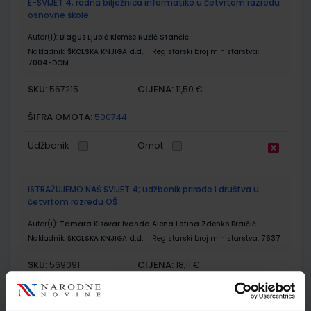
E-SVIJET 4; radna bilježnica informatike u četvrtom razredu
osnovne škole
Autor(i):
Blagus Ljubić Klemše Ružić Stančić
Nakladnik:
ŠKOLSKA KNJIGA d.d.
Registarski broj ministarstva:
7004-DOM
SKU:
CIJENA:
567215
11,50 €
ŠIFRA OMOTA:
500744
Udžbenik
Omot
ISTRAŽUJEMO NAŠ SVIJET 4; udžbenik prirode i društva u
četvrtom razredu OŠ
Autor(i):
Tamara Kisovar Ivanda Alena Letina Zdenko Braičić
Nakladnik:
ŠKOLSKA KNJIGA d.d.
Registarski broj ministarstva:
7637
SKU:
CIJENA:
569091
18,11 €
ŠIFRA OMOTA:
500233