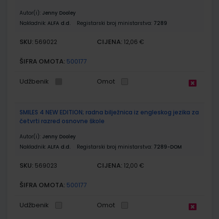
Autor(i):
Jenny Dooley
Nakladnik:
ALFA d.d.
Registarski broj ministarstva:
7289
SKU:
CIJENA:
569022
12,06 €
ŠIFRA OMOTA:
500177
Udžbenik
Omot
SMILES 4 NEW EDITION; radna bilježnica iz engleskog jezika za
četvrti razred osnovne škole
Autor(i):
Jenny Dooley
Nakladnik:
ALFA d.d.
Registarski broj ministarstva:
7289-DOM
SKU:
CIJENA:
569023
12,00 €
ŠIFRA OMOTA:
500177
Udžbenik
Omot