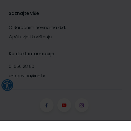
Saznajte više
O Narodnim novinama d.d.
Opći uvjeti korištenja
Kontakt informacije
01 650 28 80
e-trgovina@nn.hr