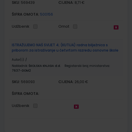
SKU:
CIJENA:
569439
8,71 €
ŠIFRA OMOTA:
500156
Udžbenik
Omot
ISTRAŽUJEMO NAŠ SVIJET 4; (KUTIJA) radna bilježnica s
priborom za istraživanje u četvrtom razredu osnovne škole
Autor(i):
/
Nakladnik:
ŠKOLSKA KNJIGA d.d.
Registarski broj ministarstva:
7637-DOM2
SKU:
CIJENA:
569093
26,00 €
ŠIFRA OMOTA:
Udžbenik