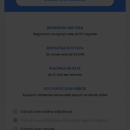
NAGRADNA SMS IGRA
Mogućnost osvajanja neke od 101 nagrade
BESPLATNA DOSTAVA
Za iznose veće od 62,50€
PLAĆANJE NA RATE
do 12 rata bez kamata
10% POPUSTA NA PRIBOR
Kupnjom udžbenika ostvarujete popust na školski pribor
Označi sve radne bilježnice
Označi sve udžbenike (trenutno nije dostupno)
Označi sve omote