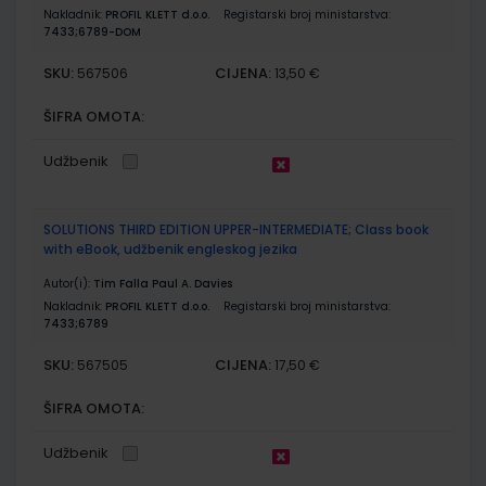
Nakladnik:
PROFIL KLETT d.o.o.
Registarski broj ministarstva:
7433;6789-DOM
SKU:
CIJENA:
567506
13,50 €
ŠIFRA OMOTA:
Udžbenik
SOLUTIONS THIRD EDITION UPPER-INTERMEDIATE; Class book
with eBook, udžbenik engleskog jezika
Autor(i):
Tim Falla Paul A. Davies
Nakladnik:
PROFIL KLETT d.o.o.
Registarski broj ministarstva:
7433;6789
SKU:
CIJENA:
567505
17,50 €
ŠIFRA OMOTA:
Udžbenik