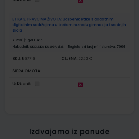
ETIKA 3, PRAVCIMA ŽIVOTA; udžbenik etike s dodatnim
digitalnim sadržajima u trećem razredu gimnazija i srednjih
škola
Autor(i):
Igor Lukić
Nakladnik:
ŠKOLSKA KNJIGA d.d.
Registarski broj ministarstva:
7006
SKU:
CIJENA:
567716
22,20 €
ŠIFRA OMOTA:
Udžbenik
Izdvajamo iz ponude