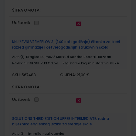
ŠIFRA OMOTA:
Udžbenik
KNJIŽEVNI VREMEPLOV 3; (140 sati godišnje) čitanka za treći
razred gimnazije i četverogodišnjih strukovnih škola
Autor(i):
Dragica Dujmović Markusi Sandra Rossetti-Bazdan
Nakladnik:
PROFIL KLETT d.o.o.
Registarski broj ministarstva:
6874
SKU:
CIJENA:
567488
21,00 €
ŠIFRA OMOTA:
Udžbenik
SOLUTIONS THIRD EDITION UPPER INTERMEDIATE; radna
bilježnica engleskog jezika za srednje škole
Autor(i):
Tim Falla Paul A Davies