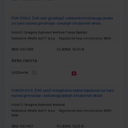
Grupirani
FON-FON 3; (140 sati godišnje) udžbenik hrvatskoga jezika
proizvodi
za treći razred gimanzije i srednjih strukovnih škola
Autor(i):
Dragica Dujmović Markusi Tanja Španjić
Nakladnik:
PROFIL KLETT d.o.o.
Registarski broj ministarstva:
6841
SKU:
CIJENA:
567486
16,00 €
ŠIFRA OMOTA:
Udžbenik
FONOPLOV 3; (140 sati) integrirana radna bilježnica za treći
razred gimnazije i četverogodišnjih strukovnih škola
Autor(i):
Dragica Dujmović Markusi
Nakladnik:
PROFIL KLETT d.o.o.
Registarski broj ministarstva:
6841-
DOM
SKU:
CIJENA:
567487
12,00 €