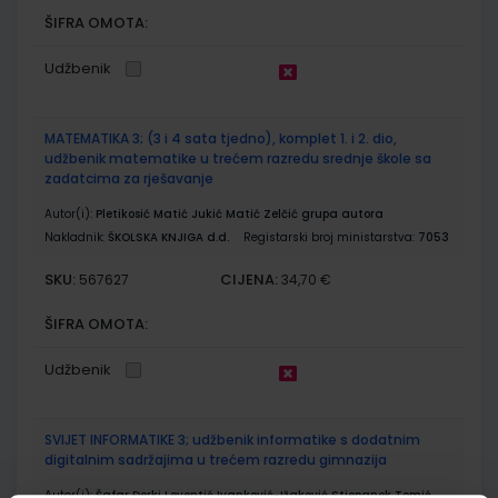
ŠIFRA OMOTA:
Udžbenik
MATEMATIKA 3; (3 i 4 sata tjedno), komplet 1. i 2. dio,
udžbenik matematike u trećem razredu srednje škole sa
zadatcima za rješavanje
Autor(i):
Pletikosić Matić Jukić Matić Zelčić grupa autora
Nakladnik:
ŠKOLSKA KNJIGA d.d.
Registarski broj ministarstva:
7053
SKU:
CIJENA:
567627
34,70 €
ŠIFRA OMOTA:
Udžbenik
SVIJET INFORMATIKE 3; udžbenik informatike s dodatnim
digitalnim sadržajima u trećem razredu gimnazija
Autor(i):
Šafar Đerki Leventić Ivanković-Ižaković Stjepanek Tomić