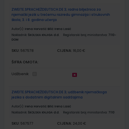
ZWEITE.SPRACHEŽDEUTSCH.DE 3; radna bilježnica za
njemački jezik u trećemu razredu gimnazija i strukovnih
škola, 3. i 8. godina učenja
Autor(i):
Irena Horvatić Bilić Irena Lasić
Nakladnik:
ŠKOLSKA KNJIGA d.d.
Registarski broj ministarstva:
7110-
DOM
SKU:
CIJENA:
567578
16,00 €
ŠIFRA OMOTA:
Udžbenik
ZWEITE.SPRACHEŽDEUTSCH.DE 3; udžbenik njemačkoga
jezika s dodatnim digitalnim sadržajima
Autor(i):
Irena Horvatić Bilić Irena Lasić
Nakladnik:
ŠKOLSKA KNJIGA d.d.
Registarski broj ministarstva:
7110
SKU:
CIJENA:
567577
24,00 €