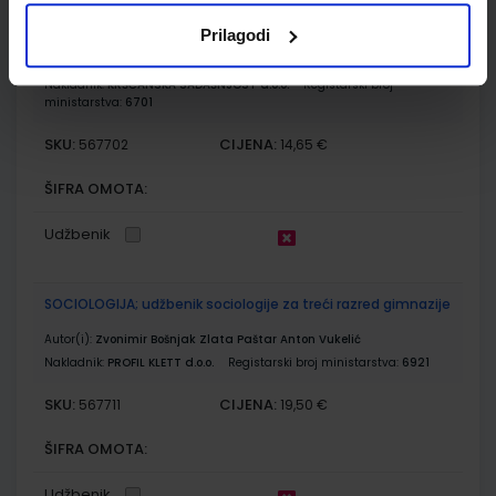
ŽIVOTU USUSRET; udžbenik katoličkog vjeronauka za treći
razred srednjih škola
Prilagodi
Autor(i):
Ivica Živković Sandra Košta Nikola Kuzmičić
Nakladnik:
KRŠĆANSKA SADAŠNJOST d.o.o.
Registarski broj
ministarstva:
6701
SKU:
CIJENA:
567702
14,65 €
ŠIFRA OMOTA:
Udžbenik
SOCIOLOGIJA; udžbenik sociologije za treći razred gimnazije
Autor(i):
Zvonimir Bošnjak Zlata Paštar Anton Vukelić
Nakladnik:
PROFIL KLETT d.o.o.
Registarski broj ministarstva:
6921
SKU:
CIJENA:
567711
19,50 €
ŠIFRA OMOTA:
Udžbenik