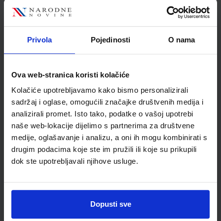
Nakladnik:
ŠKOLSKA KNJIGA d.d.
Registarski broj ministarstva:
7086
SKU:
CIJENA:
567640
25,00 €
Privola
Pojedinosti
O nama
ŠIFRA OMOTA:
Udžbenik
Ova web-stranica koristi kolačiće
Kolačiće upotrebljavamo kako bismo personalizirali
TRAGOVI 3; udžbenik povijesti s dodatnim digitalnim
sadržaj i oglase, omogućili značajke društvenih medija i
sadržajem u trećem razredu gimnazije
analizirali promet. Isto tako, podatke o vašoj upotrebi
Autor(i):
Igor Artić Dijana Muškardin Ivana Santica
naše web-lokacije dijelimo s partnerima za društvene
Nakladnik:
ŠKOLSKA KNJIGA d.d.
Registarski broj ministarstva:
7100
medije, oglašavanje i analizu, a oni ih mogu kombinirati s
drugim podacima koje ste im pružili ili koje su prikupili
SKU:
CIJENA:
567690
24,50 €
dok ste upotrebljavali njihove usluge.
ŠIFRA OMOTA:
Udžbenik
Dopusti sve