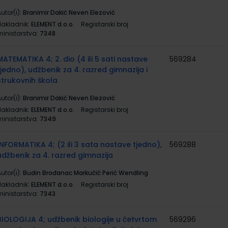
utor(i):
Branimir Dakić Neven Elezović
Nakladnik:
ELEMENT d.o.o.
Registarski broj
ministarstva:
7348
MATEMATIKA 4; 2. dio (4 ili 5 sati nastave
569284
tjedno), udžbenik za 4. razred gimnazija i
strukovnih škola
utor(i):
Branimir Dakić Neven Elezović
Nakladnik:
ELEMENT d.o.o.
Registarski broj
ministarstva:
7349
INFORMATIKA 4; (2 ili 3 sata nastave tjedno),
569288
udžbenik za 4. razred gimnazija
utor(i):
Budin Brođanac Markučič Perić Wendling
Nakladnik:
ELEMENT d.o.o.
Registarski broj
ministarstva:
7343
BIOLOGIJA 4; udžbenik biologije u četvrtom
569296