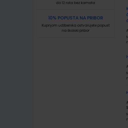
do 12 rata bez kamata
10% POPUSTA NA PRIBOR
Kupnjom udžbenika ostvarujete popust
na školski pribor
A
A
A