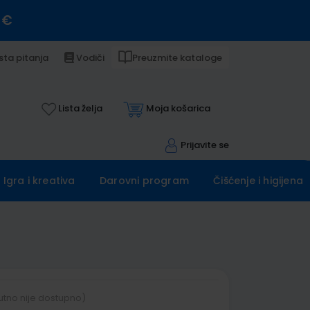
 €
sta pitanja
Vodiči
Preuzmite kataloge
Lista želja
Moja košarica
Prijavite se
Igra i kreativa
Darovni program
Čišćenje i higijena
utno nije dostupno)