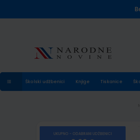
B
Školski udžbenici
Knjige
Tiskanice
Šk
UKUPNO - ODABRANI UDŽBENICI