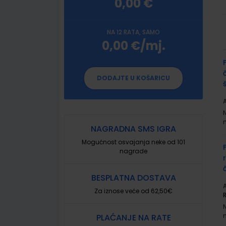
0,00 €
NA 12 RATA, SAMO
0,00 €/mj.
G
p
DODAJTE U KOŠARICU
A
NAGRADNA SMS IGRA
Mogućnost osvajanja neke od 101
nagrade
BESPLATNA DOSTAVA
A
Za iznose veće od 62,50€
PLAĆANJE NA RATE