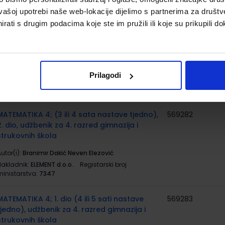
ministarstva:
6769;7410
vašoj upotrebi naše web-lokacije dijelimo s partnerima za društv
rati s drugim podacima koje ste im pružili ili koje su prikupili do
MATEMATIKA 4; (3 ili 4 sata nastave tjedno),
569281
1. dio, udžbenik za 4. razred gimnazija i
strukovnih škola
utor(i):
Branimir Dakić Neven Elezović
Prilagodi
Nakladnik:
ELEMENT d.o.o.
Registarski broj
ministarstva:
7346
MATEMATIKA 4; (3 ili 4 sata nastave tjedno),
569282
2. dio, udžbenik za 4. razred gimnazija i
strukovnih škola
utor(i):
Branimir Dakić Neven Elezović
Nakladnik:
ELEMENT d.o.o.
Registarski broj
ministarstva:
7347
MATEMATIKA 4; 1. dio (4 ili 5 sati nastave
569283
tjedno), udžbenik za 4. razred gimnazija i
strukovnih škola