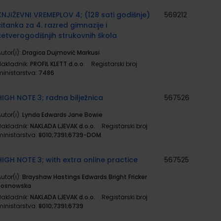
KNJIŽEVNI VREMEPLOV 4; (128 sati godišnje)
569212
čitanka za 4. razred gimnazije i
četverogodišnjih strukovnih škola
utor(i):
Dragica Dujmović Markusi
Nakladnik:
PROFIL KLETT d.o.o.
Registarski broj
ministarstva:
7486
HIGH NOTE 3; radna bilježnica
567526
utor(i):
Lynda Edwards Jane Bowie
Nakladnik:
NAKLADA LJEVAK d.o.o.
Registarski broj
ministarstva:
8010;7391;6739-DOM
HIGH NOTE 3; with extra online practice
567525
utor(i):
Brayshaw Hastings Edwards Bright Fricker
Sosnowska
Nakladnik:
NAKLADA LJEVAK d.o.o.
Registarski broj
ministarstva:
8010;7391;6739