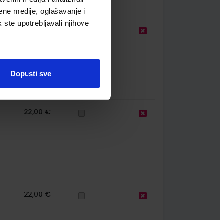
ene medije, oglašavanje i
k ste upotrebljavali njihove
22,00 €
Dopusti sve
22,00 €
22,00 €