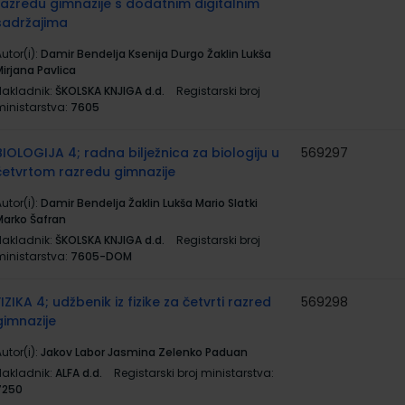
razredu gimnazije s dodatnim digitalnim
sadržajima
utor(i):
Damir Bendelja Ksenija Durgo Žaklin Lukša
irjana Pavlica
Nakladnik:
ŠKOLSKA KNJIGA d.d.
Registarski broj
ministarstva:
7605
BIOLOGIJA 4; radna bilježnica za biologiju u
569297
četvrtom razredu gimnazije
utor(i):
Damir Bendelja Žaklin Lukša Mario Slatki
Marko Šafran
Nakladnik:
ŠKOLSKA KNJIGA d.d.
Registarski broj
ministarstva:
7605-DOM
FIZIKA 4; udžbenik iz fizike za četvrti razred
569298
gimnazije
utor(i):
Jakov Labor Jasmina Zelenko Paduan
Nakladnik:
ALFA d.d.
Registarski broj ministarstva:
7250