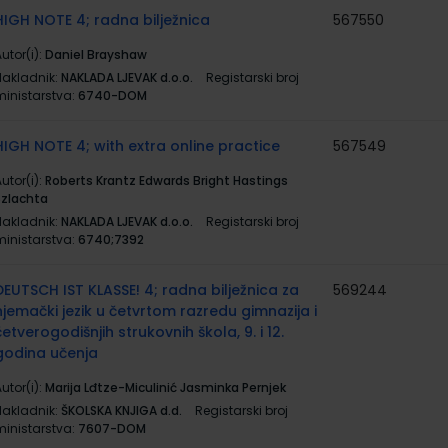
HIGH NOTE 4; radna bilježnica
567550
utor(i):
Daniel Brayshaw
Nakladnik:
NAKLADA LJEVAK d.o.o.
Registarski broj
ministarstva:
6740-DOM
HIGH NOTE 4; with extra online practice
567549
utor(i):
Roberts Krantz Edwards Bright Hastings
Szlachta
Nakladnik:
NAKLADA LJEVAK d.o.o.
Registarski broj
ministarstva:
6740;7392
DEUTSCH IST KLASSE! 4; radna bilježnica za
569244
njemački jezik u četvrtom razredu gimnazija i
četverogodišnjih strukovnih škola, 9. i 12.
godina učenja
utor(i):
Marija Lđtze-Miculinić Jasminka Pernjek
Nakladnik:
ŠKOLSKA KNJIGA d.d.
Registarski broj
ministarstva:
7607-DOM