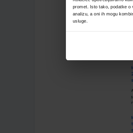
promet. Isto tako, podatke o 
analizu, a oni ih mogu kombini
usluge.
A
A