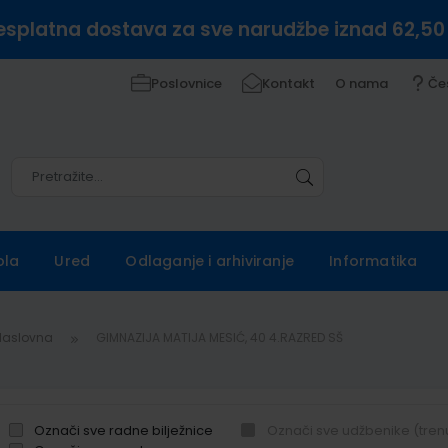
esplatna dostava za sve narudžbe iznad 62,50
Poslovnice
Kontakt
O nama
Če
Pretražite
Pretražite
ola
Ured
Odlaganje i arhiviranje
Informatika
Naslovna
GIMNAZIJA MATIJA MESIĆ, 40 4.RAZRED SŠ
Označi sve radne bilježnice
Označi sve udžbenike (tren