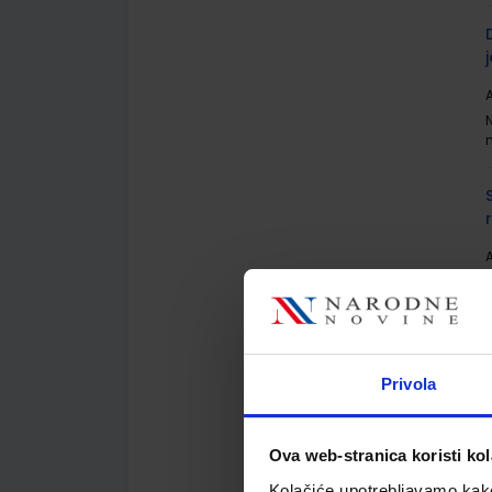
A
A
Privola
A
Ova web-stranica koristi kol
Kolačiće upotrebljavamo kako 