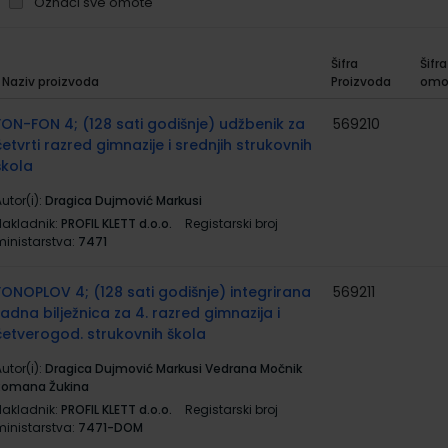
Označi sve omote
Šifra
Šifra
Naziv proizvoda
Proizvoda
omo
rupirani
roizvodi
FON-FON 4; (128 sati godišnje) udžbenik za
569210
četvrti razred gimnazije i srednjih strukovnih
škola
utor(i):
Dragica Dujmović Markusi
Nakladnik:
PROFIL KLETT d.o.o.
Registarski broj
ministarstva:
7471
FONOPLOV 4; (128 sati godišnje) integrirana
569211
radna bilježnica za 4. razred gimnazija i
četverogod. strukovnih škola
utor(i):
Dragica Dujmović Markusi Vedrana Močnik
Romana Žukina
Nakladnik:
PROFIL KLETT d.o.o.
Registarski broj
ministarstva:
7471-DOM