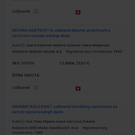
Udžbenik
LIKOVNA UMJETNOST 4; udžbenik likovne umjetnosti u
četvrtom razredu srednje škole
Autor(i):
Jasna Salamon Mirjana Vučković Vesna Mišljenović
Nakladnik:
ŠKOLSKA KNJIGA d.d.
Registarski broj ministarstva:
7643
SKU:
CIJENA:
569319
23,60 €
ŠIFRA OMOTA:
Udžbenik
GRADIMO BOLJI SVIJET; udžbenik katoličkog vjeronauka za
četvrti razred srednjih škola
Autor(i):
Ana Thea Filipović Ivana Hac Ivica Živković
Nakladnik:
KRŠĆANSKA SADAŠNJOST d.o.o.
Registarski broj
ministarstva:
7360