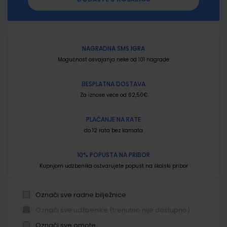
NAGRADNA SMS IGRA
Mogućnost osvajanja neke od 101 nagrade
BESPLATNA DOSTAVA
Za iznose veće od 62,50€
PLAĆANJE NA RATE
do 12 rata bez kamata
10% POPUSTA NA PRIBOR
Kupnjom udžbenika ostvarujete popust na školski pribor
Označi sve radne bilježnice
Označi sve udžbenike (trenutno nije dostupno)
Označi sve omote