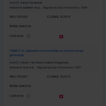
Autor(i):
Sanja Varošanec
Nakladnik:
ELEMENT d.o.o.
Registarski broj ministarstva:
7345
SKU:
CIJENA:
569280
30,50 €
ŠIFRA OMOTA:
Udžbenik
THINK IT 4; udžbenik iz informatike za četvrti razred
gimnazije
Autor(i):
Volarić Toić Dlačić Ivošević Draganjac
Nakladnik:
ALFA d.d.
Registarski broj ministarstva:
7297
SKU:
CIJENA:
569287
23,00 €
ŠIFRA OMOTA:
Udžbenik