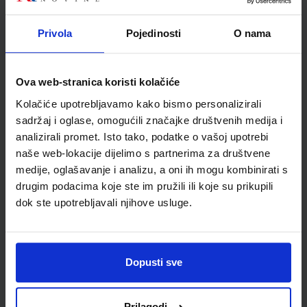
SKU:
CIJENA:
569511
17,20 €
Privola
Pojedinosti
O nama
ŠIFRA OMOTA:
Udžbenik
Ova web-stranica koristi kolačiće
Kolačiće upotrebljavamo kako bismo personalizirali
KEMIJA 4; udžbenik kemije za četvrti razred gimnazije
sadržaj i oglase, omogućili značajke društvenih medija i
Autor(i):
Habuš Barić Tominac Dragobratović Liber Kučak Bajić
analizirali promet. Isto tako, podatke o vašoj upotrebi
Nakladnik:
PROFIL KLETT d.o.o.
Registarski broj ministarstva:
7481
naše web-lokacije dijelimo s partnerima za društvene
medije, oglašavanje i analizu, a oni ih mogu kombinirati s
SKU:
CIJENA:
569304
22,50 €
drugim podacima koje ste im pružili ili koje su prikupili
dok ste upotrebljavali njihove usluge.
ŠIFRA OMOTA:
Udžbenik
Dopusti sve
KEMIJA 4; zbirka riješenih primjera i zadataka iz kemije za
učenike četvrtih razreda gimnazije
Prilagodi