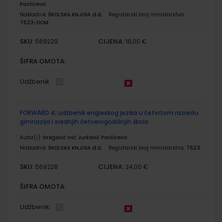
Pavličević
Nakladnik:
ŠKOLSKA KNJIGA d.d.
Registarski broj ministarstva:
7623-DOM
SKU:
CIJENA:
569229
18,00 €
ŠIFRA OMOTA:
Udžbenik
FORWARD 4; udžbenik engleskog jezika u četvrtom razredu
gimnazija i srednjih četverogodišnjih škola
Autor(i):
Gregović Ivić Jurković Pavličević
Nakladnik:
ŠKOLSKA KNJIGA d.d.
Registarski broj ministarstva:
7623
SKU:
CIJENA:
569228
24,00 €
ŠIFRA OMOTA:
Udžbenik