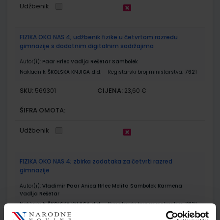
Udžbenik
FIZIKA OKO NAS 4; udžbenik fizike u četvrtom razredu
gimnazije s dodatnim digitalnim sadržajima
Autor(i):
Paar Hrlec Vadlja Rešetar Sambolek
Nakladnik:
ŠKOLSKA KNJIGA d.d.
Registarski broj ministarstva:
7621
SKU:
CIJENA:
569301
23,60 €
ŠIFRA OMOTA:
Udžbenik
FIZIKA OKO NAS 4; zbirka zadataka za četvrti razred
gimnazije
Autor(i):
Vladimir Paar Anica Hrlec Melita Sambolek Karmena
Vadlja Rešetar
Nakladnik:
ŠKOLSKA KNJIGA d.d.
Registarski broj ministarstva:
7621-
DOM