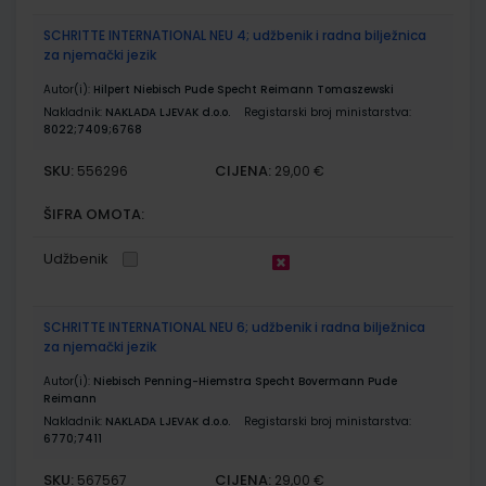
SCHRITTE INTERNATIONAL NEU 4; udžbenik i radna bilježnica
za njemački jezik
Autor(i):
Hilpert Niebisch Pude Specht Reimann Tomaszewski
Nakladnik:
NAKLADA LJEVAK d.o.o.
Registarski broj ministarstva:
8022;7409;6768
SKU:
CIJENA:
556296
29,00 €
ŠIFRA OMOTA:
Udžbenik
SCHRITTE INTERNATIONAL NEU 6; udžbenik i radna bilježnica
za njemački jezik
Autor(i):
Niebisch Penning-Hiemstra Specht Bovermann Pude
Reimann
Nakladnik:
NAKLADA LJEVAK d.o.o.
Registarski broj ministarstva:
6770;7411
SKU:
CIJENA:
567567
29,00 €