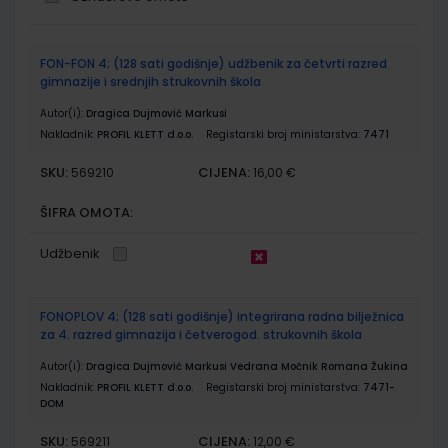
Grupirani
FON-FON 4; (128 sati godišnje) udžbenik za četvrti razred
proizvodi
gimnazije i srednjih strukovnih škola
Autor(i):
Dragica Dujmović Markusi
Nakladnik:
PROFIL KLETT d.o.o.
Registarski broj ministarstva:
7471
SKU:
CIJENA:
569210
16,00 €
ŠIFRA OMOTA:
Udžbenik
FONOPLOV 4; (128 sati godišnje) integrirana radna bilježnica
za 4. razred gimnazija i četverogod. strukovnih škola
Autor(i):
Dragica Dujmović Markusi Vedrana Močnik Romana Žukina
Nakladnik:
PROFIL KLETT d.o.o.
Registarski broj ministarstva:
7471-
DOM
SKU:
CIJENA:
569211
12,00 €