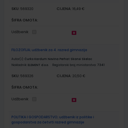
SKU:
CIJENA:
569320
16,49 €
ŠIFRA OMOTA:
Udžbenik
FILOZOFIJA; udžbenik za 4. razred gimnazija
Autor(i):
Ćurko Kardum Novina Perhat Skansi Skelac
Nakladnik:
ELEMENT d.o.o.
Registarski broj ministarstva:
7341
SKU:
CIJENA:
569326
20,50 €
ŠIFRA OMOTA:
Udžbenik
POLITIKA I GOSPODARSTVO; udžbenik iz politike i
gospodarstva za četvrti razred gimnazije