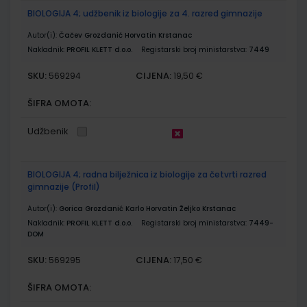
BIOLOGIJA 4; udžbenik iz biologije za 4. razred gimnazije
Autor(i):
Čačev Grozdanić Horvatin Krstanac
Nakladnik:
PROFIL KLETT d.o.o.
Registarski broj ministarstva:
7449
SKU:
CIJENA:
569294
19,50 €
ŠIFRA OMOTA:
Udžbenik
BIOLOGIJA 4; radna bilježnica iz biologije za četvrti razred
gimnazije (Profil)
Autor(i):
Gorica Grozdanić Karlo Horvatin Željko Krstanac
Nakladnik:
PROFIL KLETT d.o.o.
Registarski broj ministarstva:
7449-
DOM
SKU:
CIJENA:
569295
17,50 €
ŠIFRA OMOTA: