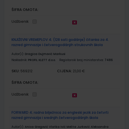
ŠIFRA OMOTA:
Udžbenik
KNJIŽEVNI VREMEPLOV 4; (128 sati godišnje) čitanka za 4.
razred gimnazije i četverogodišnjih strukovnih škola
Autor(i):
Dragica Dujmović Markusi
Nakladnik:
PROFIL KLETT d.o.o.
Registarski broj ministarstva:
7486
SKU:
CIJENA:
569212
21,00 €
ŠIFRA OMOTA:
Udžbenik
FORWARD 4; radna bilježnica za engleski jezik za četvrti
razred gimnazija i srednjih četverogodišnjih škola
Autor(i):
Anica Gregović Vlatka Ivić Melita Jurković Aleksandra