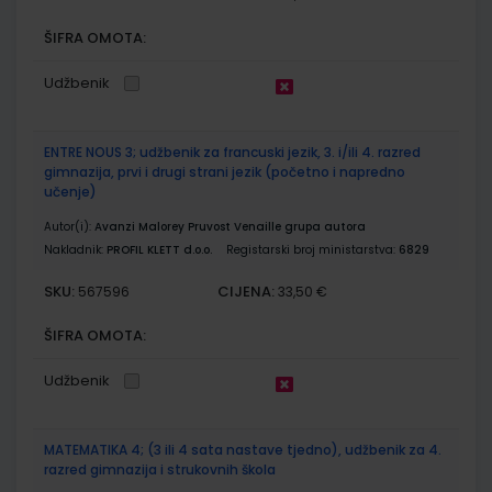
ŠIFRA OMOTA:
Udžbenik
ENTRE NOUS 3; udžbenik za francuski jezik, 3. i/ili 4. razred
gimnazija, prvi i drugi strani jezik (početno i napredno
učenje)
Autor(i):
Avanzi Malorey Pruvost Venaille grupa autora
Nakladnik:
PROFIL KLETT d.o.o.
Registarski broj ministarstva:
6829
SKU:
CIJENA:
567596
33,50 €
ŠIFRA OMOTA:
Udžbenik
MATEMATIKA 4; (3 ili 4 sata nastave tjedno), udžbenik za 4.
razred gimnazija i strukovnih škola