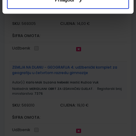
Autor(i):
Habuš Barić Tominac Dragobratović Liber Kučak Bajić
Nakladnik:
PROFIL KLETT d.o.o.
Registarski broj ministarstva:
7481-
DOM
SKU:
CIJENA:
569305
14,00 €
ŠIFRA OMOTA:
Udžbenik
ZEMLJA NA DLANU - GEOGRAFIJA 4; udžbenički komplet za
geografiju u četvrtom razredu gimnazije
Autor(i):
Karlo Mak Suzana Nebeski Hostić Ružica Vuk
Nakladnik:
MERIDIJANI OBRT ZA IZDAVAČKU DJELAT.
Registarski broj
ministarstva:
7376
SKU:
CIJENA:
569310
19,10 €
ŠIFRA OMOTA:
Udžbenik