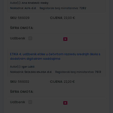
Autor(i):
Ana Knežević-Hesky
Nakladnik:
ALFA d.d.
Registarski broj ministarstva:
7282
SKU:
CIJENA:
569329
22,00 €
ŠIFRA OMOTA:
Udžbenik
ETIKA 4; udžbenik etike u četvrtom razredu srednjih škola s
dodatnim digitalnim sadržajima
Autor(i):
Igor Lukić
Nakladnik:
ŠKOLSKA KNJIGA d.d.
Registarski broj ministarstva:
7613
SKU:
CIJENA:
569332
22,20 €
ŠIFRA OMOTA:
Udžbenik