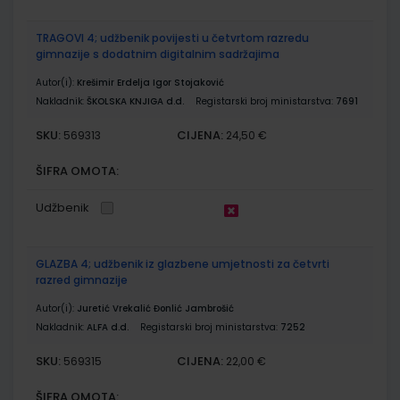
TRAGOVI 4; udžbenik povijesti u četvrtom razredu
gimnazije s dodatnim digitalnim sadržajima
Autor(i):
Krešimir Erdelja Igor Stojaković
Nakladnik:
ŠKOLSKA KNJIGA d.d.
Registarski broj ministarstva:
7691
SKU:
CIJENA:
569313
24,50 €
ŠIFRA OMOTA:
Udžbenik
GLAZBA 4; udžbenik iz glazbene umjetnosti za četvrti
razred gimnazije
Autor(i):
Juretić Vrekalić Đonlić Jambrošić
Nakladnik:
ALFA d.d.
Registarski broj ministarstva:
7252
SKU:
CIJENA:
569315
22,00 €
ŠIFRA OMOTA: