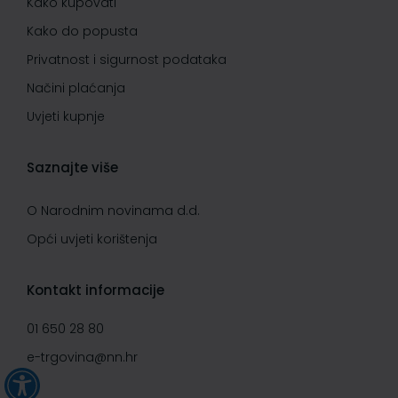
Kako kupovati
Kako do popusta
Privatnost i sigurnost podataka
Načini plaćanja
Uvjeti kupnje
Saznajte više
O Narodnim novinama d.d.
Opći uvjeti korištenja
Kontakt informacije
01 650 28 80
e-trgovina@nn.hr