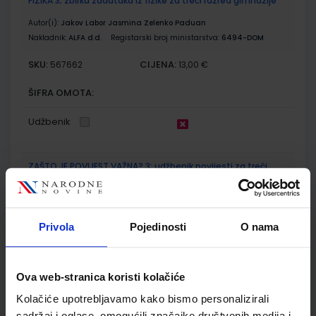
FIZIKA 3; zbirka zadataka iz fizike za treći razred gimnazije
Autor(i):
Jakov Labor Jasmina Zelenko Paduan
Nakladnik:
ALFA d.d.
Registarski broj ministarstva:
6494-DOM
SKU:
CIJENA:
567662
13,00 €
ŠIFRA OMOTA:
Udžbenik
ZAŠTO JE POVIJEST VAŽNA? 3; udžbenik povijesti za treći
razred gimnazije
Autor(i):
Anita Budor Despot Igor Despot
Nakladnik:
PROFIL KLETT d.o.o.
Registarski broj ministarstva:
6941
Privola
Pojedinosti
O nama
SKU:
CIJENA:
567689
24,00 €
ŠIFRA OMOTA:
Ova web-stranica koristi kolačiće
Kolačiće upotrebljavamo kako bismo personalizirali
Udžbenik
sadržaj i oglase, omogućili značajke društvenih medija i