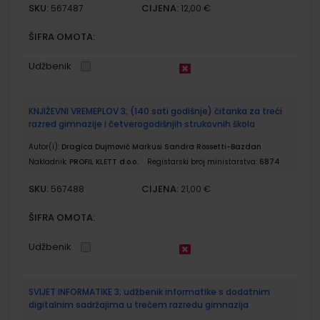
SKU:
CIJENA:
567487
12,00 €
ŠIFRA OMOTA:
Udžbenik
KNJIŽEVNI VREMEPLOV 3; (140 sati godišnje) čitanka za treći
razred gimnazije i četverogodišnjih strukovnih škola
Autor(i):
Dragica Dujmović Markusi Sandra Rossetti-Bazdan
Nakladnik:
PROFIL KLETT d.o.o.
Registarski broj ministarstva:
6874
SKU:
CIJENA:
567488
21,00 €
ŠIFRA OMOTA:
Udžbenik
SVIJET INFORMATIKE 3; udžbenik informatike s dodatnim
digitalnim sadržajima u trećem razredu gimnazija