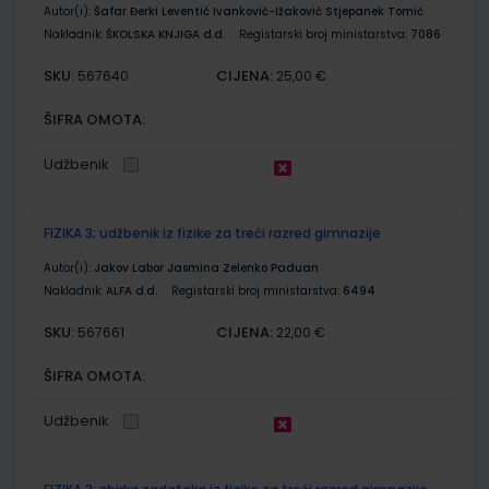
Autor(i):
Šafar Đerki Leventić Ivanković-Ižaković Stjepanek Tomić
Nakladnik:
ŠKOLSKA KNJIGA d.d.
Registarski broj ministarstva:
7086
SKU:
CIJENA:
567640
25,00 €
ŠIFRA OMOTA:
Udžbenik
FIZIKA 3; udžbenik iz fizike za treći razred gimnazije
Autor(i):
Jakov Labor Jasmina Zelenko Paduan
Nakladnik:
ALFA d.d.
Registarski broj ministarstva:
6494
SKU:
CIJENA:
567661
22,00 €
ŠIFRA OMOTA:
Udžbenik