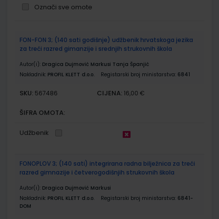
Označi sve omote
Grupirani
FON-FON 3; (140 sati godišnje) udžbenik hrvatskoga jezika
proizvodi
za treći razred gimanzije i srednjih strukovnih škola
Autor(i):
Dragica Dujmović Markusi Tanja Španjić
Nakladnik:
PROFIL KLETT d.o.o.
Registarski broj ministarstva:
6841
SKU:
CIJENA:
567486
16,00 €
ŠIFRA OMOTA:
Udžbenik
FONOPLOV 3; (140 sati) integrirana radna bilježnica za treći
razred gimnazije i četverogodišnjih strukovnih škola
Autor(i):
Dragica Dujmović Markusi
Nakladnik:
PROFIL KLETT d.o.o.
Registarski broj ministarstva:
6841-
DOM