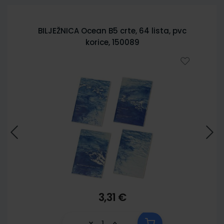
cean B5 crte, 64 lista, pvc
BILJEŽNICA City Sketc
korice, 150089
pvc koric
3,31 €
3,3