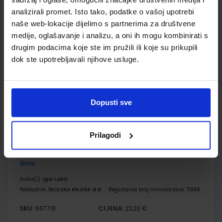
analizirali promet. Isto tako, podatke o vašoj upotrebi
PSIHOLOGIJA; udžbenik psihologije s dodatnim digitalnim
naše web-lokacije dijelimo s partnerima za društvene
sadržajima u drugom i trećem razredu gimnazija
medije, oglašavanje i analizu, a oni ih mogu kombinirati s
Autor(i):
Ana Boban Lipić Ivana Jambrović Čugura Maja Kolega
drugim podacima koje ste im pružili ili koje su prikupili
Nakladnik:
ŠKOLSKA KNJIGA d.d.
Registarski broj ministarstva:
7076
dok ste upotrebljavali njihove usluge.
SKU:
CIJENA:
567709
25,50 €
ŠIFRA OMOTA:
Dopusti sve
Udžbenik
Prilagodi
ETIKA 3, PRAVCIMA ŽIVOTA; udžbenik etike s dodatnim
digitalnim sadržajima u trećem razredu gimnazija i srednjih
škola
Autor(i):
Igor Lukić
Nakladnik:
ŠKOLSKA KNJIGA d.d.
Registarski broj ministarstva:
7006
SKU:
CIJENA:
567716
22,20 €