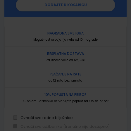
DODAJTE U KOŠARICU
NAGRADNA SMS IGRA
Mogućnost osvajanja neke od 101 nagrade
BESPLATNA DOSTAVA
Za iznose veće od 62,50€
PLAĆANJE NA RATE
do 12 rata bez kamata
10% POPUSTA NA PRIBOR
Kupnjom udžbenika ostvarujete popust na školski pribor
Označi sve radne bilježnice
Označi sve udžbenike (trenutno nije dostupno)