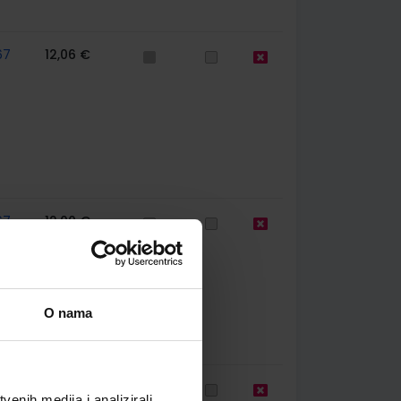
67
12,06 €
67
12,00 €
O nama
39
24,15 €
enih medija i analizirali