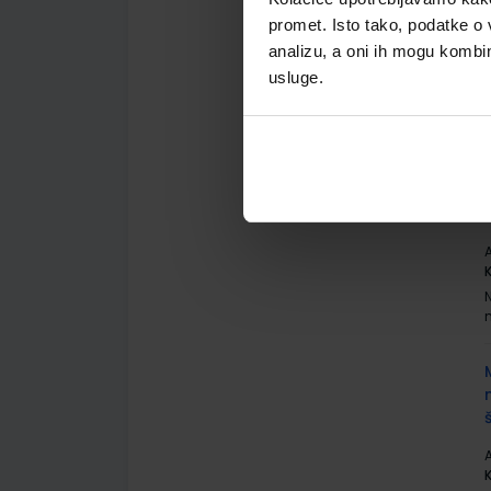
promet. Isto tako, podatke o 
analizu, a oni ih mogu kombini
A
usluge.
A
A