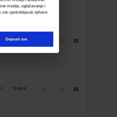
ene medije, oglašavanje i
k ste upotrebljavali njihove
Dopusti sve
39
10,50 €
62
12,00 €