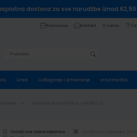
esplatna dostava za sve narudžbe iznad 62,50
Poslovnice
Kontakt
O nama
Če
Pretražite
Pretražite
ola
Ured
Odlaganje i arhiviranje
Informatika
Naslovna
I. OSNOVNA ŠKOLA PETRINJA, 4.RAZRED OŠ
Označi sve radne bilježnice
Označi sve udžbenike (tren