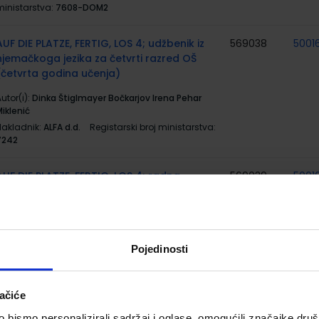
ministarstva:
7608-DOM2
AUF DIE PLATZE, FERTIG, LOS 4; udžbenik iz
569038
5001
njemačkoga jezika za četvrti razred OŠ
(četvrta godina učenja)
utor(i):
Dinka Štiglmayer Bočkarjov Irena Pehar
iklenić
Nakladnik:
ALFA d.d.
Registarski broj ministarstva:
7242
AUF DIE PLATZE, FERTIG, LOS 4; radna
569039
5001
bilježnica iz njemačkoga jezika za četvrti
razred osnovne škole
utor(i):
Dinka Štiglmayer Bočkarjov Irena Pehar
iklenić
Pojedinosti
Nakladnik:
ALFA d.d.
Registarski broj ministarstva:
7242-DOM
ačiće
MATEMATIČKA MREŽA 4; udžbenik
569070
5002
bismo personalizirali sadržaj i oglase, omogućili značajke društv