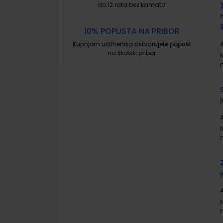
do 12 rata bez kamata
10% POPUSTA NA PRIBOR
Kupnjom udžbenika ostvarujete popust
A
na školski pribor
A
A