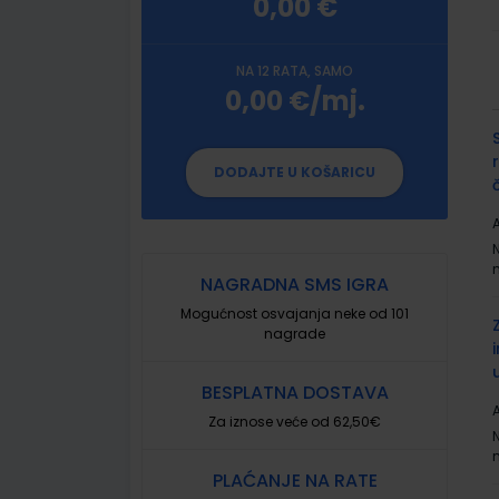
0,00 €
NA 12 RATA, SAMO
0,00 €/mj.
G
p
DODAJTE U KOŠARICU
A
NAGRADNA SMS IGRA
Mogućnost osvajanja neke od 101
nagrade
BESPLATNA DOSTAVA
A
Za iznose veće od 62,50€
PLAĆANJE NA RATE