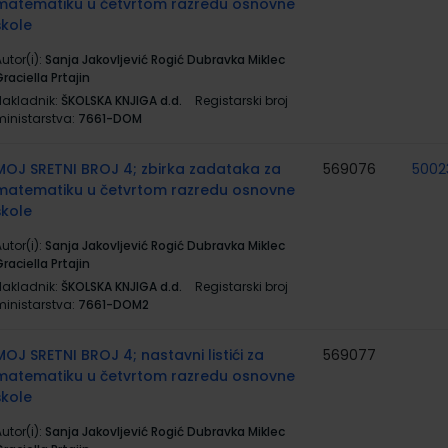
matematiku u četvrtom razredu osnovne
škole
utor(i):
Sanja Jakovljević Rogić Dubravka Miklec
raciella Prtajin
Nakladnik:
ŠKOLSKA KNJIGA d.d.
Registarski broj
ministarstva:
7661-DOM
MOJ SRETNI BROJ 4; zbirka zadataka za
569076
5002
matematiku u četvrtom razredu osnovne
škole
utor(i):
Sanja Jakovljević Rogić Dubravka Miklec
raciella Prtajin
Nakladnik:
ŠKOLSKA KNJIGA d.d.
Registarski broj
ministarstva:
7661-DOM2
MOJ SRETNI BROJ 4; nastavni listići za
569077
matematiku u četvrtom razredu osnovne
škole
utor(i):
Sanja Jakovljević Rogić Dubravka Miklec