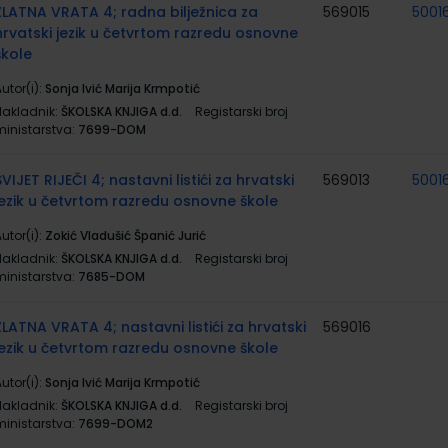
ZLATNA VRATA 4; radna bilježnica za
569015
50016
hrvatski jezik u četvrtom razredu osnovne
škole
utor(i):
Sonja Ivić Marija Krmpotić
Nakladnik:
ŠKOLSKA KNJIGA d.d.
Registarski broj
ministarstva:
7699-DOM
SVIJET RIJEČI 4; nastavni listići za hrvatski
569013
50016
jezik u četvrtom razredu osnovne škole
utor(i):
Zokić Vladušić Španić Jurić
Nakladnik:
ŠKOLSKA KNJIGA d.d.
Registarski broj
ministarstva:
7685-DOM
ZLATNA VRATA 4; nastavni listići za hrvatski
569016
jezik u četvrtom razredu osnovne škole
utor(i):
Sonja Ivić Marija Krmpotić
Nakladnik:
ŠKOLSKA KNJIGA d.d.
Registarski broj
ministarstva:
7699-DOM2