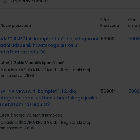
Označi sve omote
Šifra
Šifra
Naziv proizvoda
Proizvoda
omot
rupirani
roizvodi
SVIJET RIJEČI 4; komplet 1. i 2. dio, integrirani
569012
50016
radni udžbenik hrvatskoga jezika u
četvrtom razredu OŠ
utor(i):
Zokić Vladušić Španić Jurić
Nakladnik:
ŠKOLSKA KNJIGA d.d.
Registarski broj
ministarstva:
7685
ZLATNA VRATA 4; komplet 1. i 2. dio,
569014
5002
integrirani radni udžbenik hrvatskoga jezika
u četvrtom razredu OŠ
utor(i):
Sonja Ivić Marija Krmpotić
Nakladnik:
ŠKOLSKA KNJIGA d.d.
Registarski broj
ministarstva:
7699