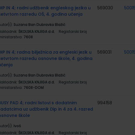
DIP IN 4; radni udžbenik engleskog jezika u
569030
5001
četvrtom razredu OŠ, 4. godina učenja
utor(i):
Suzana Ban Dubravka Blažić
Nakladnik:
ŠKOLSKA KNJIGA d.d.
Registarski broj
ministarstva:
7608
DIP IN 4; radna bilježnica za engleski jezik u
569031
5001
četvrtom razredu osnovne škole, 4. godina
učenja
utor(i):
Suzana Ban Dubravka Blažić
Nakladnik:
ŠKOLSKA KNJIGA d.d.
Registarski broj
ministarstva:
7608-DOM
BUSY PAD 4; radni listovi s dodatnim
994158
zadatcima uz udžbenik Dip in 4 za 4. razred
osnovne škole
utor(i):
Ivoš
Nakladnik:
ŠKOLSKA KNJIGA d.d.
Registarski broj