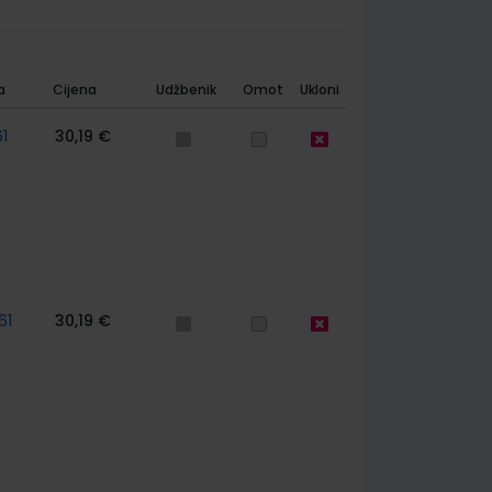
a
Cijena
Udžbenik
Omot
Ukloni
1
30,19 €
61
30,19 €