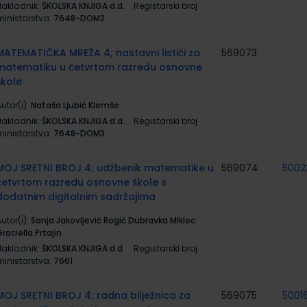
Nakladnik:
ŠKOLSKA KNJIGA d.d.
Registarski broj
ministarstva:
7648-DOM2
MATEMATIČKA MREŽA 4; nastavni listići za
569073
matematiku u četvrtom razredu osnovne
škole
utor(i):
Nataša Ljubić Klemše
Nakladnik:
ŠKOLSKA KNJIGA d.d.
Registarski broj
ministarstva:
7648-DOM3
MOJ SRETNI BROJ 4; udžbenik matematike u
569074
5002
četvrtom razredu osnovne škole s
dodatnim digitalnim sadržajima
utor(i):
Sanja Jakovljević Rogić Dubravka Miklec
raciella Prtajin
Nakladnik:
ŠKOLSKA KNJIGA d.d.
Registarski broj
ministarstva:
7661
MOJ SRETNI BROJ 4; radna bilježnica za
569075
5001