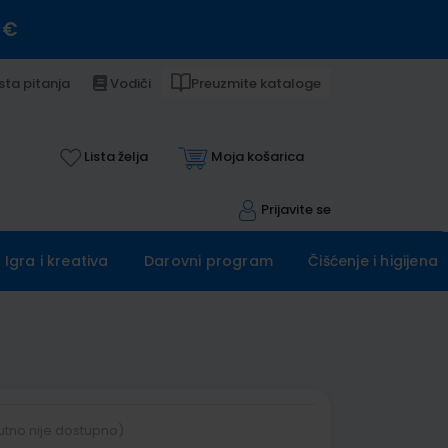
 €
sta pitanja
Vodiči
Preuzmite kataloge
Lista želja
Moja košarica
Prijavite se
Igra i kreativa
Darovni program
Čišćenje i higijena
utno nije dostupno)