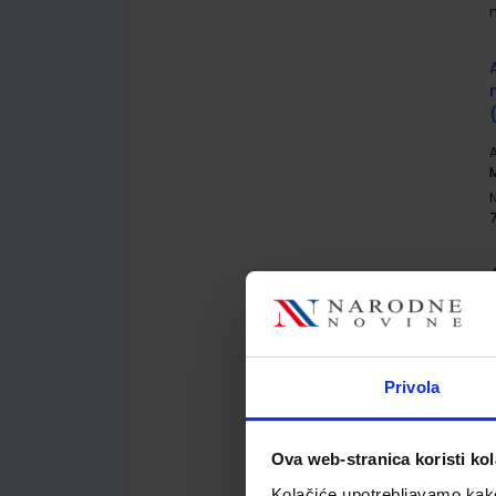
A
M
A
M
Privola
Ova web-stranica koristi kol
Kolačiće upotrebljavamo kako 