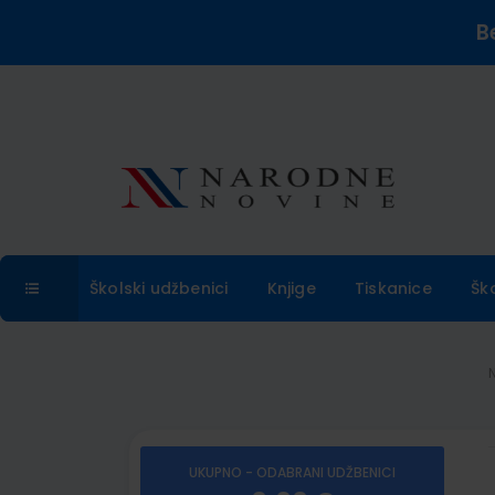
B
Školski udžbenici
Knjige
Tiskanice
Šk
UKUPNO - ODABRANI UDŽBENICI