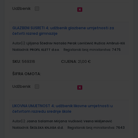
Udžbenik
GLAZBENI SUSRETI 4; udžbenik glazbene umjetnosti za
četvrti razred gimnazije
Autor(i):
Ljiljana Ščedrov Nataša Perak Lovričević Ružica Ambruš-Kiš
Nakladnik:
PROFIL KLETT d.o.o.
Registarski broj ministarstva:
7475
SKU:
CIJENA:
569316
21,00 €
ŠIFRA OMOTA:
Udžbenik
LIKOVNA UMJETNOST 4; udžbenik likovne umjetnosti u
četvrtom razredu srednje škole
Autor(i):
Jasna Salamon Mirjana Vučković Vesna Mišljenović
Nakladnik:
ŠKOLSKA KNJIGA d.d.
Registarski broj ministarstva:
7643