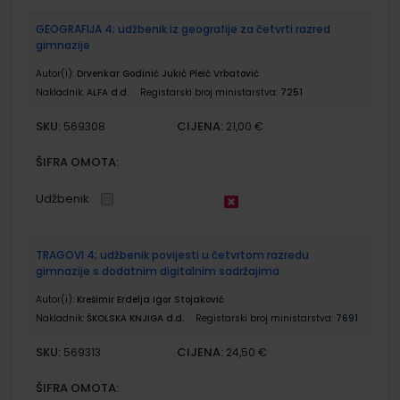
GEOGRAFIJA 4; udžbenik iz geografije za četvrti razred
gimnazije
Autor(i):
Drvenkar Godinić Jukić Pleić Vrbatović
Nakladnik:
ALFA d.d.
Registarski broj ministarstva:
7251
SKU:
CIJENA:
569308
21,00 €
ŠIFRA OMOTA:
Udžbenik
TRAGOVI 4; udžbenik povijesti u četvrtom razredu
gimnazije s dodatnim digitalnim sadržajima
Autor(i):
Krešimir Erdelja Igor Stojaković
Nakladnik:
ŠKOLSKA KNJIGA d.d.
Registarski broj ministarstva:
7691
SKU:
CIJENA:
569313
24,50 €
ŠIFRA OMOTA: