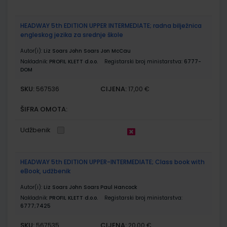
HEADWAY 5th EDITION UPPER INTERMEDIATE; radna bilježnica
engleskog jezika za srednje škole
Autor(i):
Liz Soars John Soars Jon McCau
Nakladnik:
PROFIL KLETT d.o.o.
Registarski broj ministarstva:
6777-
DOM
SKU:
CIJENA:
567536
17,00 €
ŠIFRA OMOTA:
Udžbenik
HEADWAY 5th EDITION UPPER-INTERMEDIATE; Class book with
eBook, udžbenik
Autor(i):
Liz Soars John Soars Paul Hancock
Nakladnik:
PROFIL KLETT d.o.o.
Registarski broj ministarstva:
6777;7425
SKU:
CIJENA:
567535
20,00 €