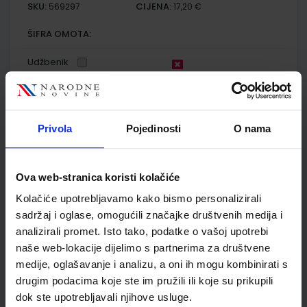
SKU:
CIJENA:
569297
17,20 €
ŠIFRA OMOTA:
Udžbenik
FIZIKA 4; (2 ili 3 sata nastave tjedno), udžbenik za 4. razred
gimnazija
Privola
Pojedinosti
O nama
Autor(i):
Dubravko Horvat Dario Hrupec
Nakladnik:
ELEMENT d.o.o.
Registarski broj ministarstva:
7342
Ova web-stranica koristi kolačiće
SKU:
CIJENA:
569300
29,00 €
Kolačiće upotrebljavamo kako bismo personalizirali
ŠIFRA OMOTA:
sadržaj i oglase, omogućili značajke društvenih medija i
analizirali promet. Isto tako, podatke o vašoj upotrebi
Udžbenik
naše web-lokacije dijelimo s partnerima za društvene
medije, oglašavanje i analizu, a oni ih mogu kombinirati s
KEMIJA 4; udžbenik kemije u četvrtom razredu gimnazije s
drugim podacima koje ste im pružili ili koje su prikupili
dodatnim digitalnim sadržajima
dok ste upotrebljavali njihove usluge.