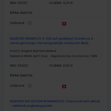
SKU:
CIJENA:
569211
12,00 €
ŠIFRA OMOTA:
Udžbenik
KNJIŽEVNI VREMEPLOV 4; (128 sati godišnje) čitanka za 4.
razred gimnazije i četverogodišnjih strukovnih škola
Autor(i):
Dragica Dujmović Markusi
Nakladnik:
PROFIL KLETT d.o.o.
Registarski broj ministarstva:
7486
SKU:
CIJENA:
569212
21,00 €
ŠIFRA OMOTA:
Udžbenik
HEADWAY 5th EDITION INTERMEDIATE; Class book with eBook
- udžbenik engleskog jezika