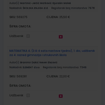
Autor(i):
Martinić-Jerčić Matković Gjurašin Maleš
Nakladnik:
ŠKOLSKA KNJIGA d.d.
Registarski broj ministarstva:
7678
SKU:
CIJENA:
569275
25,50 €
ŠIFRA OMOTA:
Udžbenik
MATEMATIKA 4; (3 ili 4 sata nastave tjedno), 1. dio, udžbenik
za 4. razred gimnazija i strukovnih škola
Autor(i):
Branimir Dakić Neven Elezović
Nakladnik:
ELEMENT d.o.o.
Registarski broj ministarstva:
7346
SKU:
CIJENA:
569281
22,00 €
ŠIFRA OMOTA:
Udžbenik