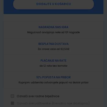
DODAJTE U KOŠARICU
NAGRADNA SMS IGRA
Mogućnost osvajanja neke od 101 nagrade
BESPLATNA DOSTAVA
Za iznose veće od 62,50€
PLAĆANJE NA RATE
do 12 rata bez kamata
10% POPUSTA NA PRIBOR
Kupnjom udžbenika ostvarujete popust na školski pribor
Označi sve radne bilježnice
Označi sve udžbenike (trenutno nije dostupno)