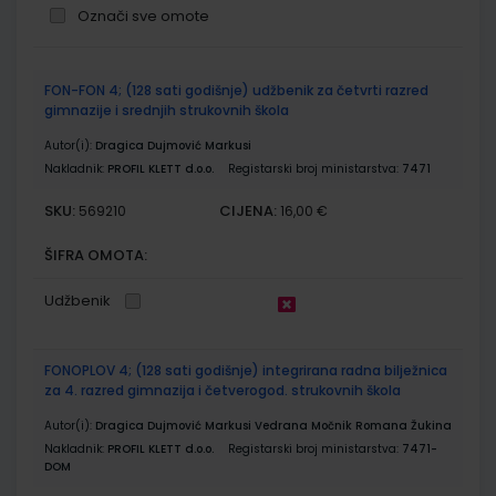
Označi sve omote
Grupirani
FON-FON 4; (128 sati godišnje) udžbenik za četvrti razred
proizvodi
gimnazije i srednjih strukovnih škola
Autor(i):
Dragica Dujmović Markusi
Nakladnik:
PROFIL KLETT d.o.o.
Registarski broj ministarstva:
7471
SKU:
CIJENA:
569210
16,00 €
ŠIFRA OMOTA:
Udžbenik
FONOPLOV 4; (128 sati godišnje) integrirana radna bilježnica
za 4. razred gimnazija i četverogod. strukovnih škola
Autor(i):
Dragica Dujmović Markusi Vedrana Močnik Romana Žukina
Nakladnik:
PROFIL KLETT d.o.o.
Registarski broj ministarstva:
7471-
DOM