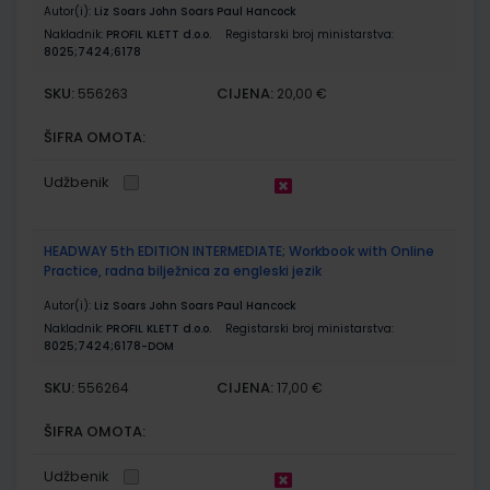
Autor(i):
Liz Soars John Soars Paul Hancock
Nakladnik:
PROFIL KLETT d.o.o.
Registarski broj ministarstva:
8025;7424;6178
SKU:
CIJENA:
556263
20,00 €
ŠIFRA OMOTA:
Udžbenik
HEADWAY 5th EDITION INTERMEDIATE; Workbook with Online
Practice, radna bilježnica za engleski jezik
Autor(i):
Liz Soars John Soars Paul Hancock
Nakladnik:
PROFIL KLETT d.o.o.
Registarski broj ministarstva:
8025;7424;6178-DOM
SKU:
CIJENA:
556264
17,00 €
ŠIFRA OMOTA:
Udžbenik