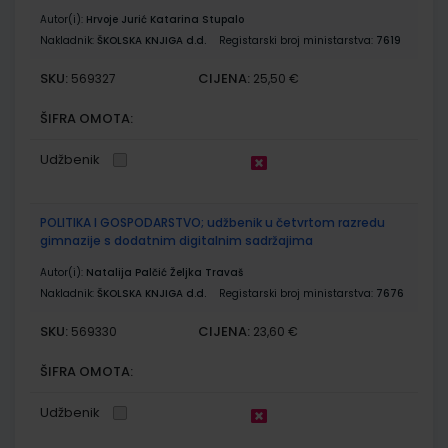
Autor(i):
Hrvoje Jurić Katarina Stupalo
Nakladnik:
ŠKOLSKA KNJIGA d.d.
Registarski broj ministarstva:
7619
SKU:
CIJENA:
569327
25,50 €
ŠIFRA OMOTA:
Udžbenik
POLITIKA I GOSPODARSTVO; udžbenik u četvrtom razredu
gimnazije s dodatnim digitalnim sadržajima
Autor(i):
Natalija Palčić Željka Travaš
Nakladnik:
ŠKOLSKA KNJIGA d.d.
Registarski broj ministarstva:
7676
SKU:
CIJENA:
569330
23,60 €
ŠIFRA OMOTA:
Udžbenik