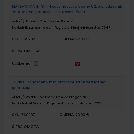
MATEMATIKA 4; (3 ili 4 sata nastave tjedno), 2. dio, udžbenik
za 4. razred gimnazija i strukovnih škola
Autor(i):
Branimir Dakić Neven Elezović
Nakladnik:
ELEMENT d.o.o.
Registarski broj ministarstva:
7347
SKU:
CIJENA:
569282
22,00 €
ŠIFRA OMOTA:
Udžbenik
THINK IT 4; udžbenik iz informatike za četvrti razred
gimnazije
Autor(i):
Volarić Toić Dlačić Ivošević Draganjac
Nakladnik:
ALFA d.d.
Registarski broj ministarstva:
7297
SKU:
CIJENA:
569287
23,00 €
ŠIFRA OMOTA: