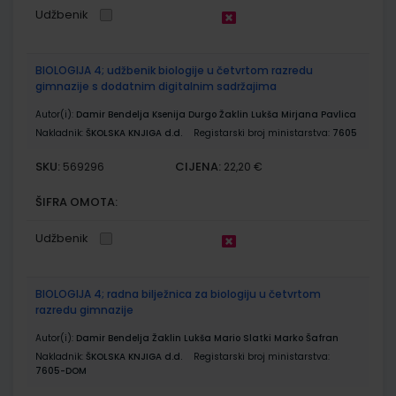
Udžbenik
BIOLOGIJA 4; udžbenik biologije u četvrtom razredu
gimnazije s dodatnim digitalnim sadržajima
Autor(i):
Damir Bendelja Ksenija Durgo Žaklin Lukša Mirjana Pavlica
Nakladnik:
ŠKOLSKA KNJIGA d.d.
Registarski broj ministarstva:
7605
SKU:
CIJENA:
569296
22,20 €
ŠIFRA OMOTA:
Udžbenik
BIOLOGIJA 4; radna bilježnica za biologiju u četvrtom
razredu gimnazije
Autor(i):
Damir Bendelja Žaklin Lukša Mario Slatki Marko Šafran
Nakladnik:
ŠKOLSKA KNJIGA d.d.
Registarski broj ministarstva:
7605-DOM