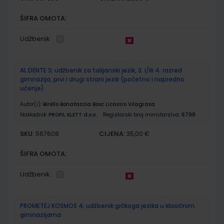
ŠIFRA OMOTA:
Udžbenik
AL DENTE 3; udžbenik za talijanski jezik, 3. i/ili 4. razred
gimnazija, prvi i drugi strani jezik (početno i napredno
učenje)
Autor(i):
Birello Bonafaccia Bosc Licastro Vilagrasa
Nakladnik:
PROFIL KLETT d.o.o.
Registarski broj ministarstva:
6798
SKU:
CIJENA:
567608
35,00 €
ŠIFRA OMOTA:
Udžbenik
PROMETEJ KOSMOS 4; udžbenik grčkoga jezika u klasičnim
gimnazijama