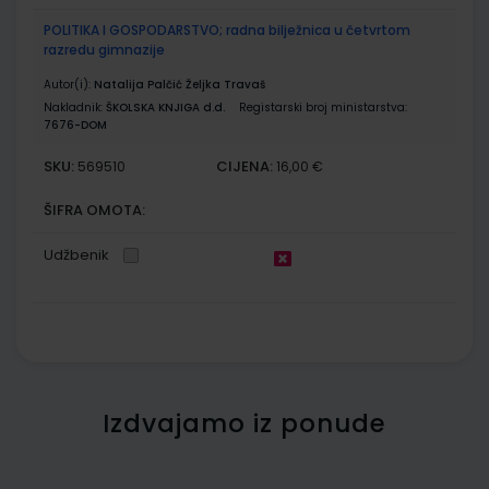
POLITIKA I GOSPODARSTVO; radna bilježnica u četvrtom
razredu gimnazije
Autor(i):
Natalija Palčić Željka Travaš
Nakladnik:
ŠKOLSKA KNJIGA d.d.
Registarski broj ministarstva:
7676-DOM
SKU:
CIJENA:
569510
16,00 €
ŠIFRA OMOTA:
Udžbenik
Izdvajamo iz ponude