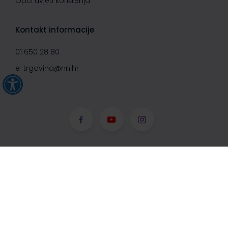
Opći uvjeti korištenja
Kontakt informacije
01 650 28 80
e-trgovina@nn.hr
© Narodne novine d.d. 2008-
2026, Sva prava pridržana