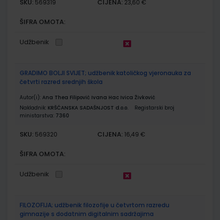
SKU:
CIJENA:
569319
23,60 €
ŠIFRA OMOTA:
Udžbenik
GRADIMO BOLJI SVIJET; udžbenik katoličkog vjeronauka za
četvrti razred srednjih škola
Autor(i):
Ana Thea Filipović Ivana Hac Ivica Živković
Nakladnik:
KRŠĆANSKA SADAŠNJOST d.o.o.
Registarski broj
ministarstva:
7360
SKU:
CIJENA:
569320
16,49 €
ŠIFRA OMOTA:
Udžbenik
FILOZOFIJA; udžbenik filozofije u četvrtom razredu
gimnazije s dodatnim digitalnim sadržajima