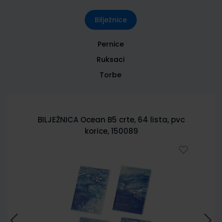
Bilježnice
Pernice
Ruksaci
Torbe
BILJEŽNICA City Sketch B5 crte, 64 lista,
pvc korice 150085