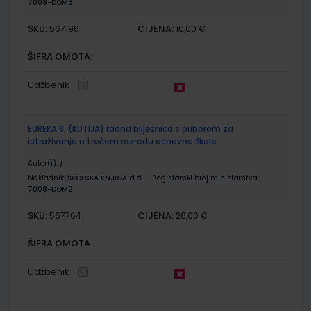
7008-DOM3
SKU:
CIJENA:
567196
10,00 €
ŠIFRA OMOTA:
Udžbenik
EUREKA 3; (KUTIJA) radna bilježnica s priborom za
istraživanje u trećem razredu osnovne škole
Autor(i):
/
Nakladnik:
ŠKOLSKA KNJIGA d.d.
Registarski broj ministarstva:
7008-DOM2
SKU:
CIJENA:
567764
26,00 €
ŠIFRA OMOTA:
Udžbenik