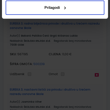
Prilagodi
Udžbenik
Omot
EUREKA 3; radna bilježnica prirode i društva u trećem razredu
osnovne škole
Autor(i):
Bakarić Palička Ćorić Grgić Križanac Lukša
Nakladnik:
ŠKOLSKA KNJIGA d.d.
Registarski broj ministarstva:
7008-DOM
SKU:
CIJENA:
567195
11,00 €
ŠIFRA OMOTA:
500239
Udžbenik
Omot
EUREKA 3; nastavni listići za prirodu i društvo u trećem
razredu osnovne škole
Autor(i):
Jasminka Viher
Nakladnik:
ŠKOLSKA KNJIGA d.d.
Registarski broj ministarstva: