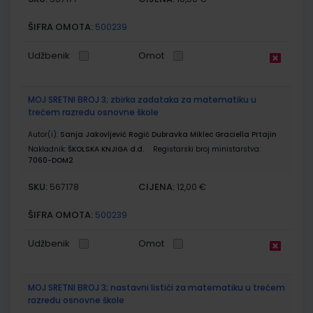
ŠIFRA OMOTA:
500239
Udžbenik
Omot
MOJ SRETNI BROJ 3; zbirka zadataka za matematiku u
trećem razredu osnovne škole
Autor(i):
Sanja Jakovljević Rogić Dubravka Miklec Graciella Prtajin
Nakladnik:
ŠKOLSKA KNJIGA d.d.
Registarski broj ministarstva:
7060-DOM2
SKU:
CIJENA:
567178
12,00 €
ŠIFRA OMOTA:
500239
Udžbenik
Omot
MOJ SRETNI BROJ 3; nastavni listići za matematiku u trećem
razredu osnovne škole