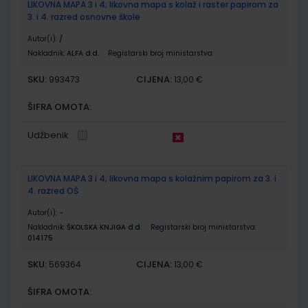
LIKOVNA MAPA 3 i 4; likovna mapa s kolaž i raster papirom za
3. i 4. razred osnovne škole
Autor(i):
/
Nakladnik:
ALFA d.d.
Registarski broj ministarstva:
SKU:
CIJENA:
993473
13,00 €
ŠIFRA OMOTA:
Udžbenik
LIKOVNA MAPA 3 i 4; likovna mapa s kolažnim papirom za 3. i
4. razred OŠ
Autor(i):
-
Nakladnik:
ŠKOLSKA KNJIGA d.d.
Registarski broj ministarstva:
014175
SKU:
CIJENA:
569364
13,00 €
ŠIFRA OMOTA: