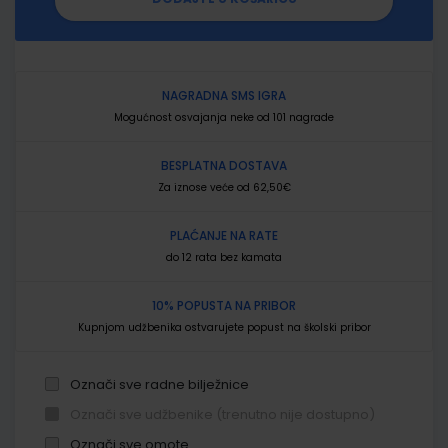
NAGRADNA SMS IGRA
Mogućnost osvajanja neke od 101 nagrade
BESPLATNA DOSTAVA
Za iznose veće od 62,50€
PLAĆANJE NA RATE
do 12 rata bez kamata
10% POPUSTA NA PRIBOR
Kupnjom udžbenika ostvarujete popust na školski pribor
Označi sve radne bilježnice
Označi sve udžbenike (trenutno nije dostupno)
Označi sve omote