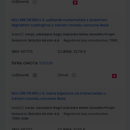
Udžbenik
MOJ SRETNI BROJ 3; udžbenik matematike s dodatnim
digitalnim sadržajima u trećem razredu osnovne škole
Autor(i):
Sanja Jakovljević Rogić Dubravka Miklec Graciella Prtajin
Nakladnik:
ŠKOLSKA KNJIGA d.d.
Registarski broj ministarstva:
7060
SKU:
CIJENA:
567176
23,78 €
ŠIFRA OMOTA:
500239
Udžbenik
Omot
MOJ SRETNI BROJ 3; radna bilježnica za matematiku u
trećem razredu osnovne škole
Autor(i):
Sanja Jakovljević Rogić Dubravka Miklec Graciella Prtajin
Nakladnik:
ŠKOLSKA KNJIGA d.d.
Registarski broj ministarstva:
7060-DOM
SKU:
CIJENA:
567177
10,50 €