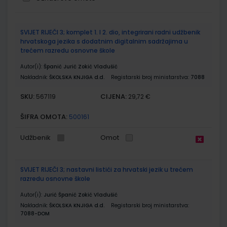
Grupirani
SVIJET RIJEČI 3; komplet 1. I 2. dio, integrirani radni udžbenik
proizvodi
hrvatskoga jezika s dodatnim digitalnim sadržajima u
trećem razredu osnovne škole
Autor(i):
Španić Jurić Zokić Vladušić
Nakladnik:
ŠKOLSKA KNJIGA d.d.
Registarski broj ministarstva:
7088
SKU:
CIJENA:
567119
29,72 €
ŠIFRA OMOTA:
500161
Udžbenik
Omot
SVIJET RIJEČI 3; nastavni listići za hrvatski jezik u trećem
razredu osnovne škole
Autor(i):
Jurić Španić Zokić Vladušić
Nakladnik:
ŠKOLSKA KNJIGA d.d.
Registarski broj ministarstva:
7088-DOM