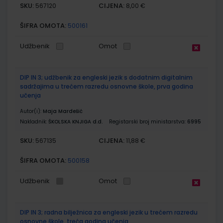
SKU:
CIJENA:
567120
8,00 €
ŠIFRA OMOTA:
500161
Udžbenik
Omot
DIP IN 3; udžbenik za engleski jezik s dodatnim digitalnim
sadržajima u trećem razredu osnovne škole, prva godina
učenja
Autor(i):
Maja Mardešić
Nakladnik:
ŠKOLSKA KNJIGA d.d.
Registarski broj ministarstva:
6995
SKU:
CIJENA:
567135
11,88 €
ŠIFRA OMOTA:
500158
Udžbenik
Omot
DIP IN 3; radna bilježnica za engleski jezik u trećem razredu
osnovne škole, treća godina učenja