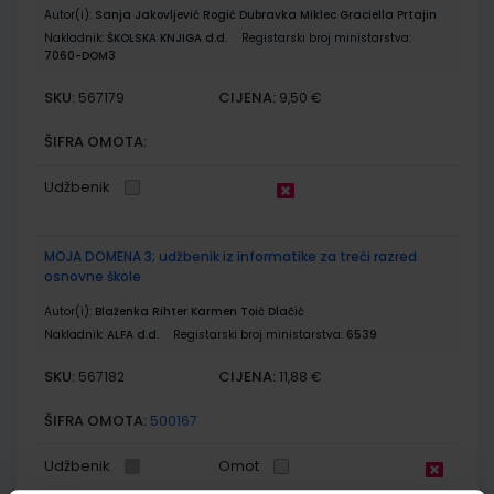
Autor(i):
Sanja Jakovljević Rogić Dubravka Miklec Graciella Prtajin
Nakladnik:
ŠKOLSKA KNJIGA d.d.
Registarski broj ministarstva:
7060-DOM3
SKU:
CIJENA:
567179
9,50 €
ŠIFRA OMOTA:
Udžbenik
MOJA DOMENA 3; udžbenik iz informatike za treći razred
osnovne škole
Autor(i):
Blaženka Rihter Karmen Toić Dlačić
Nakladnik:
ALFA d.d.
Registarski broj ministarstva:
6539
SKU:
CIJENA:
567182
11,88 €
ŠIFRA OMOTA:
500167
Udžbenik
Omot