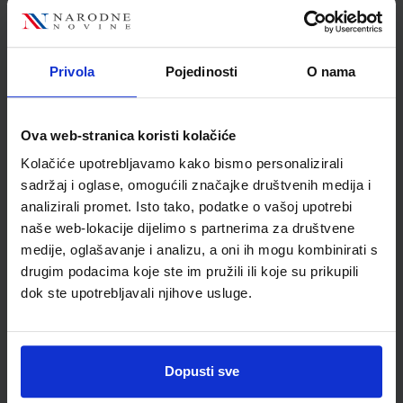
MOJA DOMENA 3; radna bilježnica iz informatike za treći
razred osnovne škole
Privola
Pojedinosti
O nama
Autor(i):
Blaženka Rihter Karmen Toić Dlačić
Nakladnik:
ALFA d.d.
Registarski broj ministarstva:
6539-DOM
SKU:
CIJENA:
567183
9,50 €
Ova web-stranica koristi kolačiće
Kolačiće upotrebljavamo kako bismo personalizirali
ŠIFRA OMOTA:
500160
sadržaj i oglase, omogućili značajke društvenih medija i
Udžbenik
Omot
analizirali promet. Isto tako, podatke o vašoj upotrebi
naše web-lokacije dijelimo s partnerima za društvene
medije, oglašavanje i analizu, a oni ih mogu kombinirati s
EUREKA 3; udžbenik prirode i društva s dodatnim digitalnim
drugim podacima koje ste im pružili ili koje su prikupili
sadržajima u trećem razredu osnovne škole
dok ste upotrebljavali njihove usluge.
Autor(i):
Bakarić Palička Ćorić Grgić Križanac Lukša
Nakladnik:
ŠKOLSKA KNJIGA d.d.
Registarski broj ministarstva:
7008
SKU:
CIJENA:
567194
11,88 €
Dopusti sve
ŠIFRA OMOTA:
500239