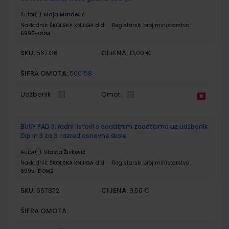
Autor(i):
Maja Mardešić
Nakladnik:
ŠKOLSKA KNJIGA d.d.
Registarski broj ministarstva:
6995-DOM
SKU:
CIJENA:
567136
13,00 €
ŠIFRA OMOTA:
500158
Udžbenik
Omot
BUSY PAD 3; radni listovi s dodatnim zadatcima uz udžbenik
Dip in 3 za 3. razred osnovne škole
Autor(i):
Vlasta Živković
Nakladnik:
ŠKOLSKA KNJIGA d.d.
Registarski broj ministarstva:
6995-DOM2
SKU:
CIJENA:
567872
9,50 €
ŠIFRA OMOTA: