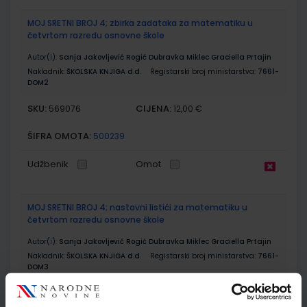
MOJ SRETNI BROJ 4; zbirka zadataka za matematiku u
četvrtom razredu osnovne škole
Autor(i):
Sanja Jakovljević Rogić Dubravka Miklec Graciella Prtajin
Nakladnik:
ŠKOLSKA KNJIGA d.d.
Registarski broj ministarstva:
7661-
DOM2
SKU:
CIJENA:
569076
12,00 €
ŠIFRA OMOTA:
500239
Udžbenik
Omot
MOJ SRETNI BROJ 4; nastavni listići za matematiku u
četvrtom razredu osnovne škole
Autor(i):
Sanja Jakovljević Rogić Dubravka Miklec Graciella Prtajin
Nakladnik:
ŠKOLSKA KNJIGA d.d.
Registarski broj ministarstva:
7661-
DOM3
SKU:
CIJENA:
569077
9,50 €