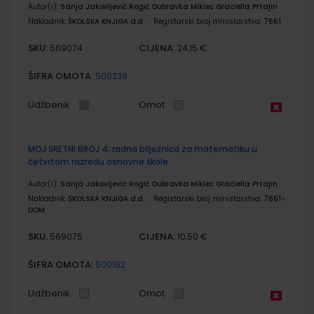
Autor(i):
Sanja Jakovljević Rogić Dubravka Miklec Graciella Prtajin
Nakladnik:
ŠKOLSKA KNJIGA d.d.
Registarski broj ministarstva:
7661
SKU:
CIJENA:
569074
24,15 €
ŠIFRA OMOTA:
500239
Udžbenik
Omot
MOJ SRETNI BROJ 4; radna bilježnica za matematiku u
četvrtom razredu osnovne škole
Autor(i):
Sanja Jakovljević Rogić Dubravka Miklec Graciella Prtajin
Nakladnik:
ŠKOLSKA KNJIGA d.d.
Registarski broj ministarstva:
7661-
DOM
SKU:
CIJENA:
569075
10,50 €
ŠIFRA OMOTA:
500162
Udžbenik
Omot