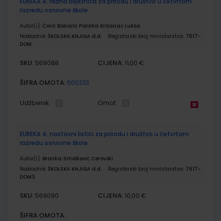
EUREKA 4; radna bilježnica za prirodu i društvo u četvrtom
razredu osnovne škole
Autor(i):
Ćorić Bakarić Palička Križanac Lukša
Nakladnik:
ŠKOLSKA KNJIGA d.d.
Registarski broj ministarstva:
7617-
DOM
SKU:
CIJENA:
569088
11,00 €
ŠIFRA OMOTA:
500233
Udžbenik
Omot
EUREKA 4; nastavni listići za prirodu i društvo u četvrtom
razredu osnovne škole
Autor(i):
Branka Smolković Cerovski
Nakladnik:
ŠKOLSKA KNJIGA d.d.
Registarski broj ministarstva:
7617-
DOM3
SKU:
CIJENA:
569090
10,00 €
ŠIFRA OMOTA: