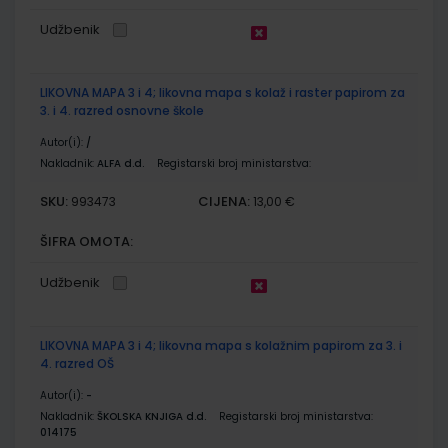
Udžbenik
LIKOVNA MAPA 3 i 4; likovna mapa s kolaž i raster papirom za
3. i 4. razred osnovne škole
Autor(i):
/
Nakladnik:
ALFA d.d.
Registarski broj ministarstva:
SKU:
CIJENA:
993473
13,00 €
ŠIFRA OMOTA:
Udžbenik
LIKOVNA MAPA 3 i 4; likovna mapa s kolažnim papirom za 3. i
4. razred OŠ
Autor(i):
-
Nakladnik:
ŠKOLSKA KNJIGA d.d.
Registarski broj ministarstva:
014175