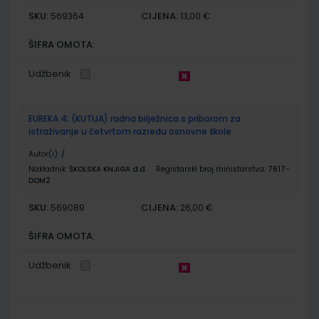
SKU:
CIJENA:
569364
13,00 €
ŠIFRA OMOTA:
Udžbenik
EUREKA 4; (KUTIJA) radna bilježnica s priborom za
istraživanje u četvrtom razredu osnovne škole
Autor(i):
/
Nakladnik:
ŠKOLSKA KNJIGA d.d.
Registarski broj ministarstva:
7617-
DOM2
SKU:
CIJENA:
569089
26,00 €
ŠIFRA OMOTA:
Udžbenik