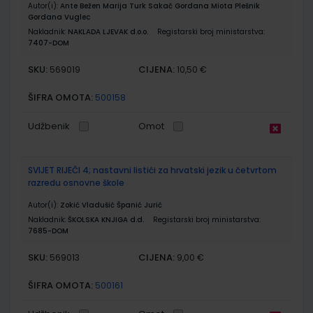
Autor(i):
Ante Bežen Marija Turk Sakač Gordana Miota Plešnik
Gordana Vuglec
Nakladnik:
NAKLADA LJEVAK d.o.o.
Registarski broj ministarstva:
7407-DOM
SKU:
CIJENA:
569019
10,50 €
ŠIFRA OMOTA:
500158
Udžbenik
Omot
SVIJET RIJEČI 4; nastavni listići za hrvatski jezik u četvrtom
razredu osnovne škole
Autor(i):
Zokić Vladušić Španić Jurić
Nakladnik:
ŠKOLSKA KNJIGA d.d.
Registarski broj ministarstva:
7685-DOM
SKU:
CIJENA:
569013
9,00 €
ŠIFRA OMOTA:
500161