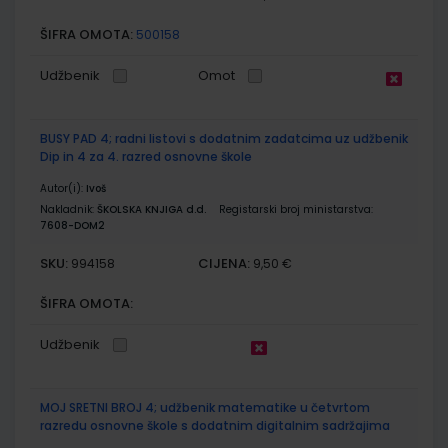
ŠIFRA OMOTA:
500158
Udžbenik
Omot
BUSY PAD 4; radni listovi s dodatnim zadatcima uz udžbenik
Dip in 4 za 4. razred osnovne škole
Autor(i):
Ivoš
Nakladnik:
ŠKOLSKA KNJIGA d.d.
Registarski broj ministarstva:
7608-DOM2
SKU:
CIJENA:
994158
9,50 €
ŠIFRA OMOTA:
Udžbenik
MOJ SRETNI BROJ 4; udžbenik matematike u četvrtom
razredu osnovne škole s dodatnim digitalnim sadržajima