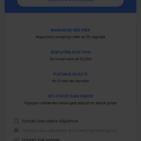
NAGRADNA SMS IGRA
Mogućnost osvajanja neke od 101 nagrade
BESPLATNA DOSTAVA
Za iznose veće od 62,50€
PLAĆANJE NA RATE
do 12 rata bez kamata
10% POPUSTA NA PRIBOR
Kupnjom udžbenika ostvarujete popust na školski pribor
Označi sve radne bilježnice
Označi sve udžbenike (trenutno nije dostupno)
Označi sve omote