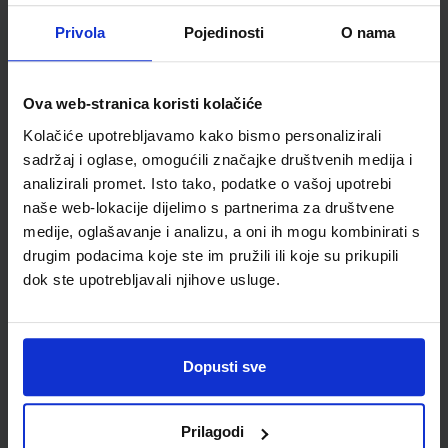
ŠIFRA OMOTA:
Privola
Pojedinosti
O nama
Udžbenik
Ova web-stranica koristi kolačiće
MIŠOLOVKA 4; udžbenik iz informatike za 4. razred osnovne
Kolačiće upotrebljavamo kako bismo personalizirali
škole
sadržaj i oglase, omogućili značajke društvenih medija i
Autor(i):
Sokol Purgar Mandić Lohajner
analizirali promet. Isto tako, podatke o vašoj upotrebi
Nakladnik:
UDŽBENIK.HR d.o.o.
Registarski broj ministarstva:
7118
naše web-lokacije dijelimo s partnerima za društvene
medije, oglašavanje i analizu, a oni ih mogu kombinirati s
SKU:
CIJENA:
567216
11,88 €
drugim podacima koje ste im pružili ili koje su prikupili
ŠIFRA OMOTA:
500261
dok ste upotrebljavali njihove usluge.
Udžbenik
Omot
Dopusti sve
MIŠOLOVKA 4; radna bilježnica iz informatike za 4. razred
osnovne škole, IZDANJE 2020.
Autor(i):
Sokol Purgar Mandić Lohajner
Prilagodi
Nakladnik:
UDŽBENIK.HR d.o.o.
Registarski broj ministarstva:
7118-