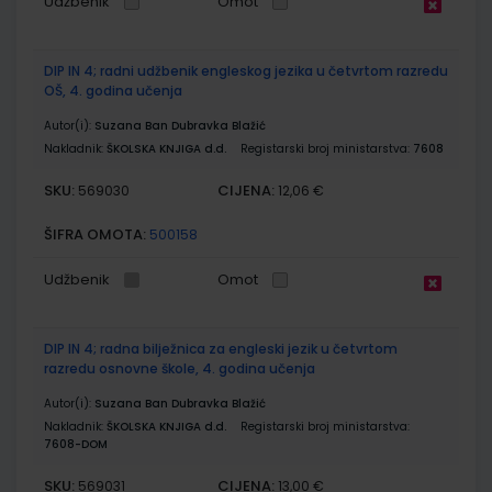
Udžbenik
Omot
DIP IN 4; radni udžbenik engleskog jezika u četvrtom razredu
OŠ, 4. godina učenja
Autor(i):
Suzana Ban Dubravka Blažić
Nakladnik:
ŠKOLSKA KNJIGA d.d.
Registarski broj ministarstva:
7608
SKU:
CIJENA:
569030
12,06 €
ŠIFRA OMOTA:
500158
Udžbenik
Omot
DIP IN 4; radna bilježnica za engleski jezik u četvrtom
razredu osnovne škole, 4. godina učenja
Autor(i):
Suzana Ban Dubravka Blažić
Nakladnik:
ŠKOLSKA KNJIGA d.d.
Registarski broj ministarstva:
7608-DOM
SKU:
CIJENA:
569031
13,00 €