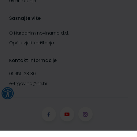
Uvjeti kupnje
Saznajte više
O Narodnim novinama d.d.
Opći uvjeti korištenja
Kontakt informacije
01 650 28 80
e-trgovina@nn.hr