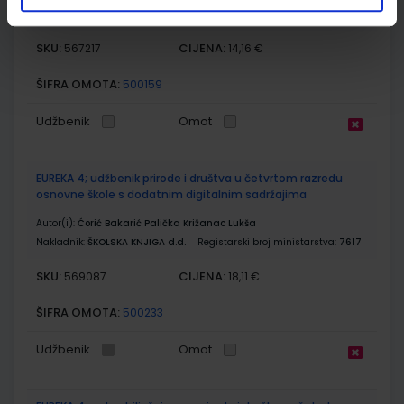
DOM
SKU:
CIJENA:
567217
14,16 €
ŠIFRA OMOTA:
500159
Udžbenik
Omot
EUREKA 4; udžbenik prirode i društva u četvrtom razredu
osnovne škole s dodatnim digitalnim sadržajima
Autor(i):
Ćorić Bakarić Palička Križanac Lukša
Nakladnik:
ŠKOLSKA KNJIGA d.d.
Registarski broj ministarstva:
7617
SKU:
CIJENA:
569087
18,11 €
ŠIFRA OMOTA:
500233
Udžbenik
Omot