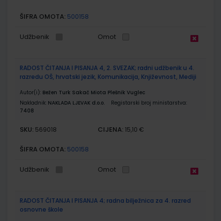
ŠIFRA OMOTA:
500158
Udžbenik
Omot
RADOST ČITANJA I PISANJA 4, 2. SVEZAK; radni udžbenik u 4.
razredu OŠ, hrvatski jezik, Komunikacija, Književnost, Mediji
Autor(i):
Bežen Turk Sakač Miota Plešnik Vuglec
Nakladnik:
NAKLADA LJEVAK d.o.o.
Registarski broj ministarstva:
7408
SKU:
CIJENA:
569018
15,10 €
ŠIFRA OMOTA:
500158
Udžbenik
Omot
RADOST ČITANJA I PISANJA 4; radna bilježnica za 4. razred
osnovne škole