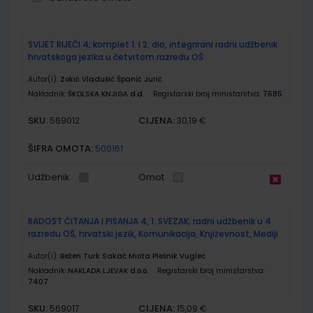
Grupirani
SVIJET RIJEČI 4; komplet 1. i 2. dio, integrirani radni udžbenik
proizvodi
hrvatskoga jezika u četvrtom razredu OŠ
Autor(i):
Zokić Vladušić Španić Jurić
Nakladnik:
ŠKOLSKA KNJIGA d.d.
Registarski broj ministarstva:
7685
SKU:
CIJENA:
569012
30,19 €
ŠIFRA OMOTA:
500161
Udžbenik
Omot
RADOST ČITANJA I PISANJA 4, 1. SVEZAK; radni udžbenik u 4.
razredu OŠ, hrvatski jezik, Komunikacija, Književnost, Mediji
Autor(i):
Bežen Turk Sakač Miota Plešnik Vuglec
Nakladnik:
NAKLADA LJEVAK d.o.o.
Registarski broj ministarstva:
7407
SKU:
CIJENA:
569017
15,09 €