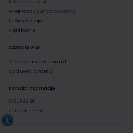
Kako do popusta
Privatnost i sigurnost podataka
Načini plaćanja
Uvjeti kupnje
Saznajte više
O Narodnim novinama d.d.
Opći uvjeti korištenja
Kontakt informacije
01 650 28 80
e-trgovina@nn.hr