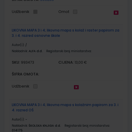
Udžbenik
Omot
LIKOVNA MAPA 3 i 4; likovna mapa s kolaž i raster papirom za
3. i 4. razred osnovne škole
Autor(i):
/
Nakladnik:
ALFA d.d.
Registarski broj ministarstva:
SKU:
CIJENA:
993473
13,00 €
ŠIFRA OMOTA:
Udžbenik
LIKOVNA MAPA 3 i 4; likovna mapa s kolažnim papirom za 3. i
4. razred OŠ
Autor(i):
-
Nakladnik:
ŠKOLSKA KNJIGA d.d.
Registarski broj ministarstva:
014175