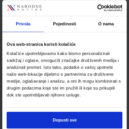
ŠIFRA OMOTA:
500167
Udžbenik
Omot
Privola
Pojedinosti
O nama
MOJA DOMENA 4; radna bilježnica iz informatike za četvrti
razred osnovne škole
Ova web-stranica koristi kolačiće
Autor(i):
Blaženka Rihter Karmen Toić Dlačić
Kolačiće upotrebljavamo kako bismo personalizirali
Nakladnik:
ALFA d.d.
Registarski broj ministarstva:
6540-DOM
sadržaj i oglase, omogućili značajke društvenih medija i
analizirali promet. Isto tako, podatke o vašoj upotrebi
SKU:
CIJENA:
567213
9,50 €
naše web-lokacije dijelimo s partnerima za društvene
medije, oglašavanje i analizu, a oni ih mogu kombinirati s
ŠIFRA OMOTA:
500160
drugim podacima koje ste im pružili ili koje su prikupili
Udžbenik
Omot
dok ste upotrebljavali njihove usluge.
ISTRAŽUJEMO NAŠ SVIJET 4; udžbenik prirode i društva u
četvrtom razredu OŠ
Dopusti sve
Autor(i):
Tamara Kisovar Ivanda Alena Letina Zdenko Braičić