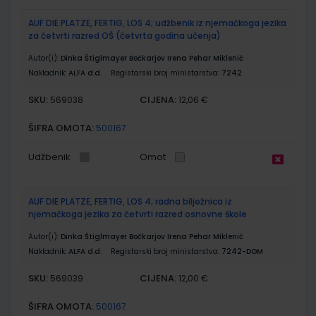
AUF DIE PLATZE, FERTIG, LOS 4; udžbenik iz njemačkoga jezika
za četvrti razred OŠ (četvrta godina učenja)
Autor(i):
Dinka Štiglmayer Bočkarjov Irena Pehar Miklenić
Nakladnik:
ALFA d.d.
Registarski broj ministarstva:
7242
SKU:
CIJENA:
569038
12,06 €
ŠIFRA OMOTA:
500167
Udžbenik
Omot
AUF DIE PLATZE, FERTIG, LOS 4; radna bilježnica iz
njemačkoga jezika za četvrti razred osnovne škole
Autor(i):
Dinka Štiglmayer Bočkarjov Irena Pehar Miklenić
Nakladnik:
ALFA d.d.
Registarski broj ministarstva:
7242-DOM
SKU:
CIJENA:
569039
12,00 €
ŠIFRA OMOTA:
500167