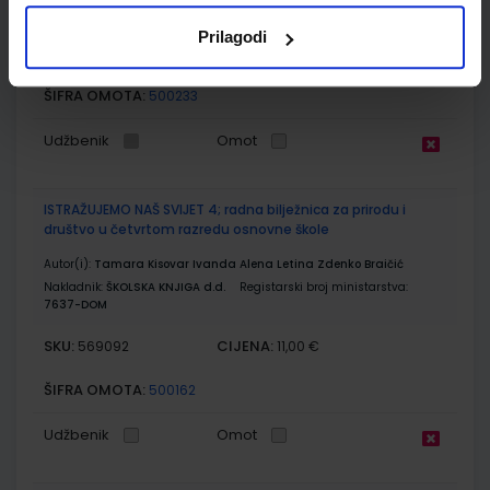
Nakladnik:
ŠKOLSKA KNJIGA d.d.
Registarski broj ministarstva:
7637
Prilagodi
SKU:
CIJENA:
569091
18,11 €
ŠIFRA OMOTA:
500233
Udžbenik
Omot
ISTRAŽUJEMO NAŠ SVIJET 4; radna bilježnica za prirodu i
društvo u četvrtom razredu osnovne škole
Autor(i):
Tamara Kisovar Ivanda Alena Letina Zdenko Braičić
Nakladnik:
ŠKOLSKA KNJIGA d.d.
Registarski broj ministarstva:
7637-DOM
SKU:
CIJENA:
569092
11,00 €
ŠIFRA OMOTA:
500162
Udžbenik
Omot