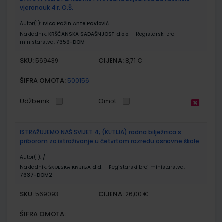
vjeronauk 4 r. O.Š.
Autor(i):
Ivica Pažin Ante Pavlović
Nakladnik:
KRŠĆANSKA SADAŠNJOST d.o.o.
Registarski broj
ministarstva:
7359-DOM
SKU:
CIJENA:
569439
8,71 €
ŠIFRA OMOTA:
500156
Udžbenik
Omot
ISTRAŽUJEMO NAŠ SVIJET 4; (KUTIJA) radna bilježnica s
priborom za istraživanje u četvrtom razredu osnovne škole
Autor(i):
/
Nakladnik:
ŠKOLSKA KNJIGA d.d.
Registarski broj ministarstva:
7637-DOM2
SKU:
CIJENA:
569093
26,00 €
ŠIFRA OMOTA: