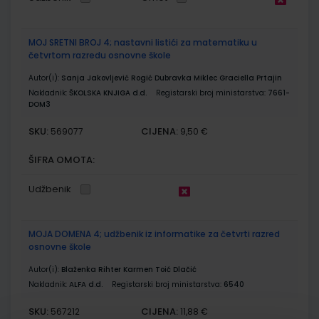
MOJ SRETNI BROJ 4; nastavni listići za matematiku u
četvrtom razredu osnovne škole
Autor(i):
Sanja Jakovljević Rogić Dubravka Miklec Graciella Prtajin
Nakladnik:
ŠKOLSKA KNJIGA d.d.
Registarski broj ministarstva:
7661-
DOM3
SKU:
CIJENA:
569077
9,50 €
ŠIFRA OMOTA:
Udžbenik
MOJA DOMENA 4; udžbenik iz informatike za četvrti razred
osnovne škole
Autor(i):
Blaženka Rihter Karmen Toić Dlačić
Nakladnik:
ALFA d.d.
Registarski broj ministarstva:
6540
SKU:
CIJENA:
567212
11,88 €