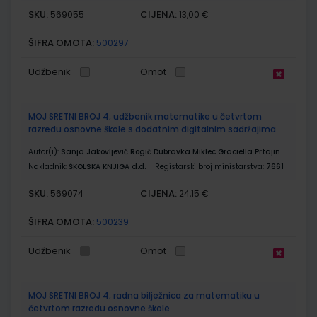
SKU:
CIJENA:
569055
13,00 €
ŠIFRA OMOTA:
500297
Udžbenik
Omot
MOJ SRETNI BROJ 4; udžbenik matematike u četvrtom
razredu osnovne škole s dodatnim digitalnim sadržajima
Autor(i):
Sanja Jakovljević Rogić Dubravka Miklec Graciella Prtajin
Nakladnik:
ŠKOLSKA KNJIGA d.d.
Registarski broj ministarstva:
7661
SKU:
CIJENA:
569074
24,15 €
ŠIFRA OMOTA:
500239
Udžbenik
Omot
MOJ SRETNI BROJ 4; radna bilježnica za matematiku u
četvrtom razredu osnovne škole