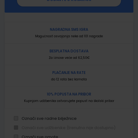
NAGRADNA SMS IGRA
Mogućnost osvajanja neke od 101 nagrade
BESPLATNA DOSTAVA
Za iznose veće od 62,50€
PLAĆANJE NA RATE
do 12 rata bez kamata
10% POPUSTA NA PRIBOR
Kupnjom udžbenika ostvarujete popust na školski pribor
Označi sve radne bilježnice
Označi sve udžbenike (trenutno nije dostupno)
Označi sve omote