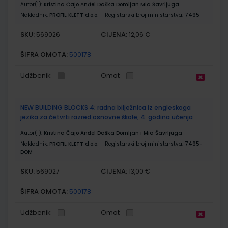
Autor(i):
Kristina Čajo Anđel Daška Domljan Mia Šavrljuga
Nakladnik:
PROFIL KLETT d.o.o.
Registarski broj ministarstva:
7495
SKU:
CIJENA:
569026
12,06 €
ŠIFRA OMOTA:
500178
Udžbenik
Omot
NEW BUILDING BLOCKS 4; radna bilježnica iz engleskoga
jezika za četvrti razred osnovne škole, 4. godina učenja
Autor(i):
Kristina Čajo Anđel Daška Domljan i Mia Šavrljuga
Nakladnik:
PROFIL KLETT d.o.o.
Registarski broj ministarstva:
7495-
DOM
SKU:
CIJENA:
569027
13,00 €
ŠIFRA OMOTA:
500178
Udžbenik
Omot