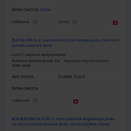
ŠIFRA OMOTA:
500161
Udžbenik
Omot
ZLATNA VRATA 4; nastavni listići za hrvatski jezik u četvrtom
razredu osnovne škole
Autor(i):
Sonja Ivić Marija Krmpotić
Nakladnik:
ŠKOLSKA KNJIGA d.d.
Registarski broj ministarstva:
7699-DOM2
SKU:
CIJENA:
569016
9,00 €
ŠIFRA OMOTA:
Udžbenik
NEW BUILDING BLOCKS 4; radni udžbenik engleskoga jezika
za četvrti razred osnovne škole, četvrta godina učenja