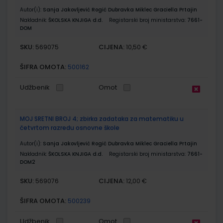
Autor(i):
Sanja Jakovljević Rogić Dubravka Miklec Graciella Prtajin
Nakladnik:
ŠKOLSKA KNJIGA d.d.
Registarski broj ministarstva:
7661-
DOM
SKU:
CIJENA:
569075
10,50 €
ŠIFRA OMOTA:
500162
Udžbenik
Omot
MOJ SRETNI BROJ 4; zbirka zadataka za matematiku u
četvrtom razredu osnovne škole
Autor(i):
Sanja Jakovljević Rogić Dubravka Miklec Graciella Prtajin
Nakladnik:
ŠKOLSKA KNJIGA d.d.
Registarski broj ministarstva:
7661-
DOM2
SKU:
CIJENA:
569076
12,00 €
ŠIFRA OMOTA:
500239
Udžbenik
Omot