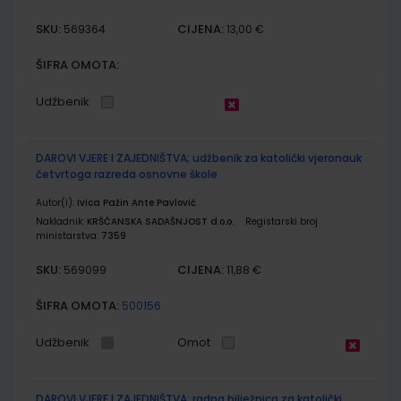
SKU:
CIJENA:
569364
13,00 €
ŠIFRA OMOTA:
Udžbenik
DAROVI VJERE I ZAJEDNIŠTVA; udžbenik za katolički vjeronauk
četvrtoga razreda osnovne škole
Autor(i):
Ivica Pažin Ante Pavlović
Nakladnik:
KRŠĆANSKA SADAŠNJOST d.o.o.
Registarski broj
ministarstva:
7359
SKU:
CIJENA:
569099
11,88 €
ŠIFRA OMOTA:
500156
Udžbenik
Omot
DAROVI VJERE I ZAJEDNIŠTVA; radna bilježnica za katolički