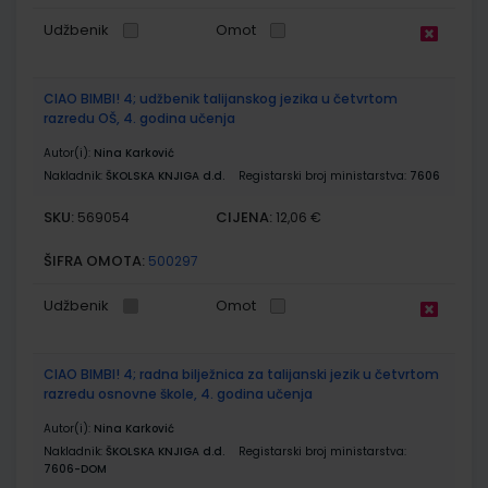
Udžbenik
Omot
CIAO BIMBI! 4; udžbenik talijanskog jezika u četvrtom
razredu OŠ, 4. godina učenja
Autor(i):
Nina Karković
Nakladnik:
ŠKOLSKA KNJIGA d.d.
Registarski broj ministarstva:
7606
SKU:
CIJENA:
569054
12,06 €
ŠIFRA OMOTA:
500297
Udžbenik
Omot
CIAO BIMBI! 4; radna bilježnica za talijanski jezik u četvrtom
razredu osnovne škole, 4. godina učenja
Autor(i):
Nina Karković
Nakladnik:
ŠKOLSKA KNJIGA d.d.
Registarski broj ministarstva:
7606-DOM