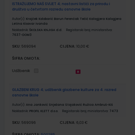
ISTRAŽUJEMO NAŠ SVIJET 4; nastavni listići za prirodu i
društvo u četvrtom razredu osnovne škole
Autor(i):
Krajček Kolobarić Barun Ferenčak Tečić Kalogjera Kalogjera
Letina Kisovar Ivanda
Nakladnik:
ŠKOLSKA KNJIGA d.d.
Registarski broj ministarstva:
7637-DOM3
SKU:
CIJENA:
569094
10,00 €
ŠIFRA OMOTA:
Udžbenik
GLAZBENI KRUG 4; udžbenik glazbene kulture za 4. razred
osnovne škole
Autor(i):
Ana Janković Snježana Stojaković Ružica Ambruš-Kiš
Nakladnik:
PROFIL KLETT d.o.o.
Registarski broj ministarstva:
7473
SKU:
CIJENA:
569096
6,03 €
ŠIFRA OMOTA:
500285