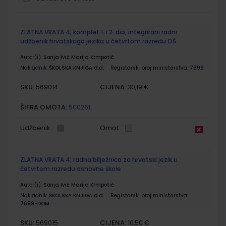
Grupirani
ZLATNA VRATA 4; komplet 1. i 2. dio, integrirani radni
proizvodi
udžbenik hrvatskoga jezika u četvrtom razredu OŠ
Autor(i):
Sonja Ivić Marija Krmpotić
Nakladnik:
ŠKOLSKA KNJIGA d.d.
Registarski broj ministarstva:
7699
SKU:
CIJENA:
569014
30,19 €
ŠIFRA OMOTA:
500261
Udžbenik
Omot
ZLATNA VRATA 4; radna bilježnica za hrvatski jezik u
četvrtom razredu osnovne škole
Autor(i):
Sonja Ivić Marija Krmpotić
Nakladnik:
ŠKOLSKA KNJIGA d.d.
Registarski broj ministarstva:
7699-DOM
SKU:
CIJENA:
569015
10,50 €