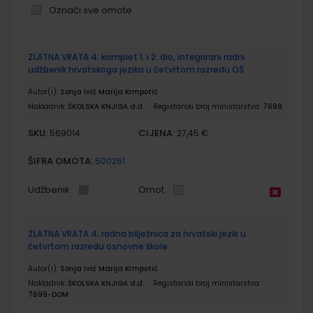
Označi sve omote
Grupirani
ZLATNA VRATA 4; komplet 1. i 2. dio, integrirani radni
proizvodi
udžbenik hrvatskoga jezika u četvrtom razredu OŠ
Autor(i):
Sonja Ivić Marija Krmpotić
Nakladnik:
ŠKOLSKA KNJIGA d.d.
Registarski broj ministarstva:
7699
SKU:
CIJENA:
569014
27,45 €
ŠIFRA OMOTA:
500261
Udžbenik
Omot
ZLATNA VRATA 4; radna bilježnica za hrvatski jezik u
četvrtom razredu osnovne škole
Autor(i):
Sonja Ivić Marija Krmpotić
Nakladnik:
ŠKOLSKA KNJIGA d.d.
Registarski broj ministarstva:
7699-DOM