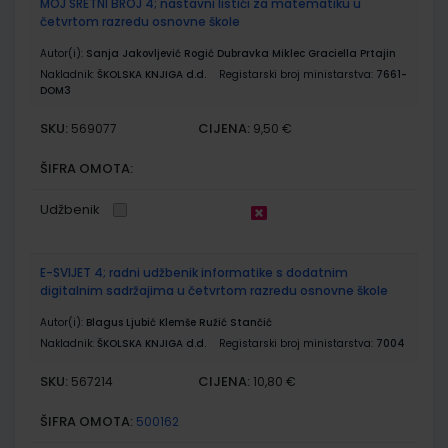
MOJ SRETNI BROJ 4; nastavni listići za matematiku u
četvrtom razredu osnovne škole
Autor(i):
Sanja Jakovljević Rogić Dubravka Miklec Graciella Prtajin
Nakladnik:
ŠKOLSKA KNJIGA d.d.
Registarski broj ministarstva:
7661-
DOM3
SKU:
CIJENA:
569077
9,50 €
ŠIFRA OMOTA:
Udžbenik
E-SVIJET 4; radni udžbenik informatike s dodatnim
digitalnim sadržajima u četvrtom razredu osnovne škole
Autor(i):
Blagus Ljubić Klemše Ružić Stančić
Nakladnik:
ŠKOLSKA KNJIGA d.d.
Registarski broj ministarstva:
7004
SKU:
CIJENA:
567214
10,80 €
ŠIFRA OMOTA:
500162