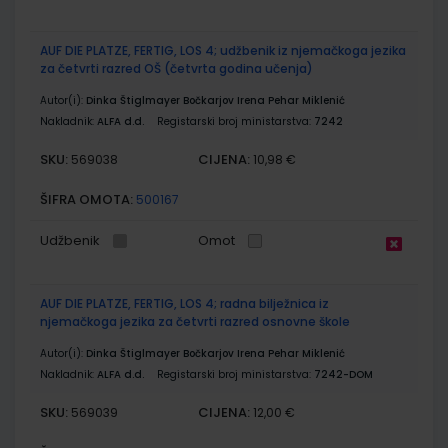
AUF DIE PLATZE, FERTIG, LOS 4; udžbenik iz njemačkoga jezika
za četvrti razred OŠ (četvrta godina učenja)
Autor(i):
Dinka Štiglmayer Bočkarjov Irena Pehar Miklenić
Nakladnik:
ALFA d.d.
Registarski broj ministarstva:
7242
SKU:
CIJENA:
569038
10,98 €
ŠIFRA OMOTA:
500167
Udžbenik
Omot
AUF DIE PLATZE, FERTIG, LOS 4; radna bilježnica iz
njemačkoga jezika za četvrti razred osnovne škole
Autor(i):
Dinka Štiglmayer Bočkarjov Irena Pehar Miklenić
Nakladnik:
ALFA d.d.
Registarski broj ministarstva:
7242-DOM
SKU:
CIJENA:
569039
12,00 €