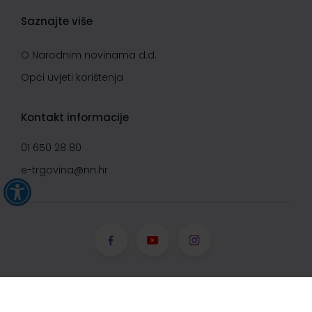
Saznajte više
O Narodnim novinama d.d.
Opći uvjeti korištenja
Kontakt informacije
01 650 28 80
e-trgovina@nn.hr