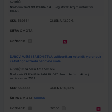
Autor(i):
-
Nakladnik:
ŠKOLSKA KNJIGA d.d.
Registarski broj ministarstva:
014175
SKU:
CIJENA:
569364
13,00 €
ŠIFRA OMOTA:
Udžbenik
DAROVI VJERE I ZAJEDNIŠTVA; udžbenik za katolički vjeronauk
četvrtoga razreda osnovne škole
Autor(i):
Ivica Pažin Ante Pavlović
Nakladnik:
KRŠĆANSKA SADAŠNJOST d.o.o.
Registarski broj
ministarstva:
7359
SKU:
CIJENA:
569099
10,80 €
ŠIFRA OMOTA:
500156
Udžbenik
Omot