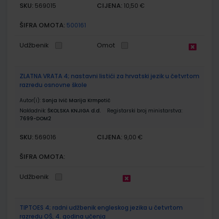
SKU:
CIJENA:
569015
10,50 €
ŠIFRA OMOTA:
500161
Udžbenik
Omot
ZLATNA VRATA 4; nastavni listići za hrvatski jezik u četvrtom
razredu osnovne škole
Autor(i):
Sonja Ivić Marija Krmpotić
Nakladnik:
ŠKOLSKA KNJIGA d.d.
Registarski broj ministarstva:
7699-DOM2
SKU:
CIJENA:
569016
9,00 €
ŠIFRA OMOTA:
Udžbenik
TIPTOES 4; radni udžbenik engleskog jezika u četvrtom
razredu OŠ, 4. godina učenja