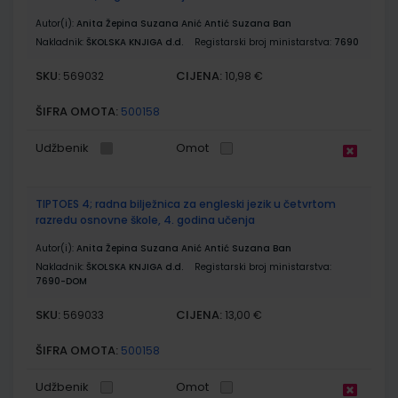
Autor(i):
Anita Žepina Suzana Anić Antić Suzana Ban
Nakladnik:
ŠKOLSKA KNJIGA d.d.
Registarski broj ministarstva:
7690
SKU:
CIJENA:
569032
10,98 €
ŠIFRA OMOTA:
500158
Udžbenik
Omot
TIPTOES 4; radna bilježnica za engleski jezik u četvrtom
razredu osnovne škole, 4. godina učenja
Autor(i):
Anita Žepina Suzana Anić Antić Suzana Ban
Nakladnik:
ŠKOLSKA KNJIGA d.d.
Registarski broj ministarstva:
7690-DOM
SKU:
CIJENA:
569033
13,00 €
ŠIFRA OMOTA:
500158
Udžbenik
Omot