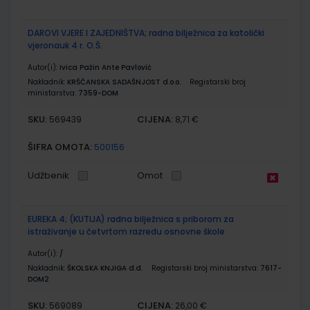
DAROVI VJERE I ZAJEDNIŠTVA; radna bilježnica za katolički
vjeronauk 4 r. O.Š.
Autor(i):
Ivica Pažin Ante Pavlović
Nakladnik:
KRŠĆANSKA SADAŠNJOST d.o.o.
Registarski broj
ministarstva:
7359-DOM
SKU:
CIJENA:
569439
8,71 €
ŠIFRA OMOTA:
500156
Udžbenik
Omot
EUREKA 4; (KUTIJA) radna bilježnica s priborom za
istraživanje u četvrtom razredu osnovne škole
Autor(i):
/
Nakladnik:
ŠKOLSKA KNJIGA d.d.
Registarski broj ministarstva:
7617-
DOM2
SKU:
CIJENA:
569089
26,00 €