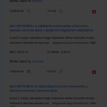
ŠIFRA OMOTA:
500167
Udžbenik
Omot
MOJ SRETNI BROJ 4; udžbenik matematike u četvrtom
razredu osnovne škole s dodatnim digitalnim sadržajima
Autor(i):
Sanja Jakovljević Rogić Dubravka Miklec Graciella Prtajin
Nakladnik:
ŠKOLSKA KNJIGA d.d.
Registarski broj ministarstva:
7661
SKU:
CIJENA:
569074
21,96 €
ŠIFRA OMOTA:
500239
Udžbenik
Omot
MOJ SRETNI BROJ 4; radna bilježnica za matematiku u
četvrtom razredu osnovne škole
Autor(i):
Sanja Jakovljević Rogić Dubravka Miklec Graciella Prtajin
Nakladnik:
ŠKOLSKA KNJIGA d.d.
Registarski broj ministarstva:
7661-