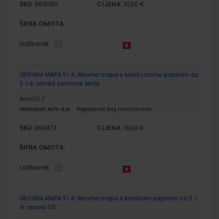
SKU:
CIJENA:
569090
10,00 €
ŠIFRA OMOTA:
Udžbenik
LIKOVNA MAPA 3 i 4; likovna mapa s kolaž i raster papirom za
3. i 4. razred osnovne škole
Autor(i):
/
Nakladnik:
ALFA d.d.
Registarski broj ministarstva:
SKU:
CIJENA:
993473
13,00 €
ŠIFRA OMOTA:
Udžbenik
LIKOVNA MAPA 3 i 4; likovna mapa s kolažnim papirom za 3. i
4. razred OŠ