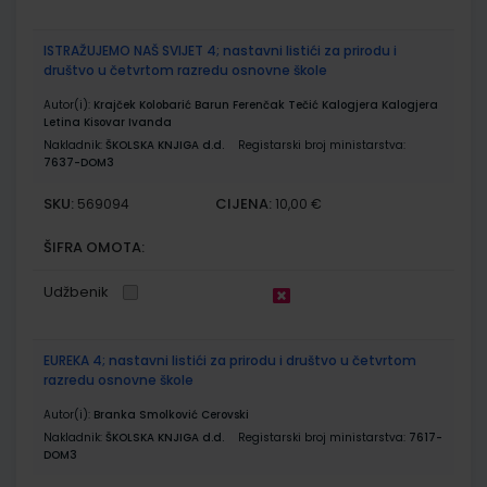
ISTRAŽUJEMO NAŠ SVIJET 4; nastavni listići za prirodu i
društvo u četvrtom razredu osnovne škole
Autor(i):
Krajček Kolobarić Barun Ferenčak Tečić Kalogjera Kalogjera
Letina Kisovar Ivanda
Nakladnik:
ŠKOLSKA KNJIGA d.d.
Registarski broj ministarstva:
7637-DOM3
SKU:
CIJENA:
569094
10,00 €
ŠIFRA OMOTA:
Udžbenik
EUREKA 4; nastavni listići za prirodu i društvo u četvrtom
razredu osnovne škole
Autor(i):
Branka Smolković Cerovski
Nakladnik:
ŠKOLSKA KNJIGA d.d.
Registarski broj ministarstva:
7617-
DOM3