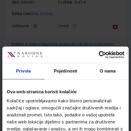
SKU:
CIJENA:
569087
16,47 €
ŠIFRA OMOTA:
500233
Udžbenik
Omot
EUREKA 4; radna bilježnica za prirodu i društvo u četvrtom
razredu osnovne škole
Autor(i):
Ćorić Bakarić Palička Križanac Lukša
Nakladnik:
ŠKOLSKA KNJIGA d.d.
Registarski broj ministarstva:
7617-
DOM
Privola
Pojedinosti
O nama
SKU:
CIJENA:
569088
11,00 €
Ova web-stranica koristi kolačiće
ŠIFRA OMOTA:
500233
Kolačiće upotrebljavamo kako bismo personalizirali
Udžbenik
Omot
sadržaj i oglase, omogućili značajke društvenih medija i
analizirali promet. Isto tako, podatke o vašoj upotrebi
naše web-lokacije dijelimo s partnerima za društvene
ISTRAŽUJEMO NAŠ SVIJET 4; udžbenik prirode i društva u
četvrtom razredu OŠ
medije, oglašavanje i analizu, a oni ih mogu kombinirati s