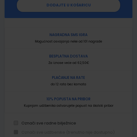
DODAJTE U KOŠARICU
NAGRADNA SMS IGRA
Mogućnost osvajanja neke od 101 nagrade
BESPLATNA DOSTAVA
Za iznose veće od 62,50€
PLAĆANJE NA RATE
do 12 rata bez kamata
10% POPUSTA NA PRIBOR
Kupnjom udžbenika ostvarujete popust na školski pribor
Označi sve radne bilježnice
Označi sve udžbenike (trenutno nije dostupno)