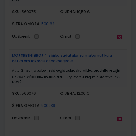
DOM
SKU:
CIJENA:
569075
10,50 €
ŠIFRA OMOTA:
500162
Udžbenik
Omot
MOJ SRETNI BROJ 4; zbirka zadataka za matematiku u
četvrtom razredu osnovne škole
Autor(i):
Sanja Jakovljević Rogić Dubravka Miklec Graciella Prtajin
Nakladnik:
ŠKOLSKA KNJIGA d.d.
Registarski broj ministarstva:
7661-
DOM2
SKU:
CIJENA:
569076
12,00 €
ŠIFRA OMOTA:
500239
Udžbenik
Omot