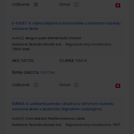
Udžbenik
Omot
E-SVIJET 4; radna bilježnica informatike u četvrtom razredu
osnovne škole
Autor(i):
Blagus Ljubić Klemše Ružić Stančić
Nakladnik:
ŠKOLSKA KNJIGA d.d.
Registarski broj ministarstva:
7004-DOM
SKU:
CIJENA:
567215
11,50 €
ŠIFRA OMOTA:
500744
Udžbenik
Omot
EUREKA 4; udžbenik prirode i društva u četvrtom razredu
osnovne škole s dodatnim digitalnim sadržajima
Autor(i):
Ćorić Bakarić Palička Križanac Lukša
Nakladnik:
ŠKOLSKA KNJIGA d.d.
Registarski broj ministarstva:
7617