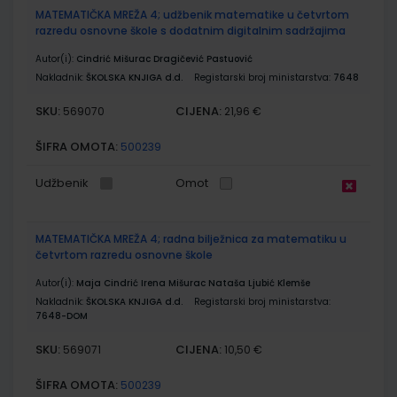
MATEMATIČKA MREŽA 4; udžbenik matematike u četvrtom
razredu osnovne škole s dodatnim digitalnim sadržajima
Autor(i):
Cindrić Mišurac Dragičević Pastuović
Nakladnik:
ŠKOLSKA KNJIGA d.d.
Registarski broj ministarstva:
7648
SKU:
CIJENA:
569070
21,96 €
ŠIFRA OMOTA:
500239
Udžbenik
Omot
MATEMATIČKA MREŽA 4; radna bilježnica za matematiku u
četvrtom razredu osnovne škole
Autor(i):
Maja Cindrić Irena Mišurac Nataša Ljubić Klemše
Nakladnik:
ŠKOLSKA KNJIGA d.d.
Registarski broj ministarstva:
7648-DOM
SKU:
CIJENA:
569071
10,50 €
ŠIFRA OMOTA:
500239