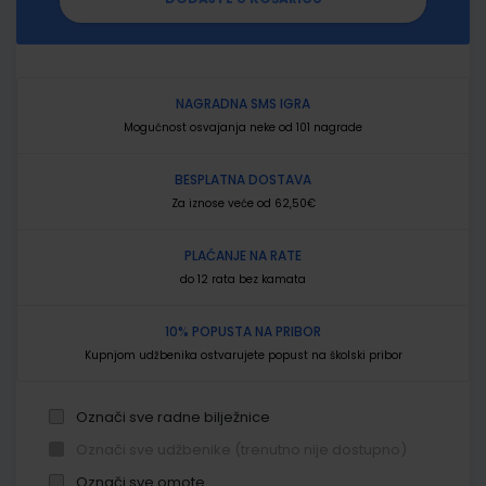
NAGRADNA SMS IGRA
Mogućnost osvajanja neke od 101 nagrade
BESPLATNA DOSTAVA
Za iznose veće od 62,50€
PLAĆANJE NA RATE
do 12 rata bez kamata
10% POPUSTA NA PRIBOR
Kupnjom udžbenika ostvarujete popust na školski pribor
Označi sve radne bilježnice
Označi sve udžbenike (trenutno nije dostupno)
Označi sve omote