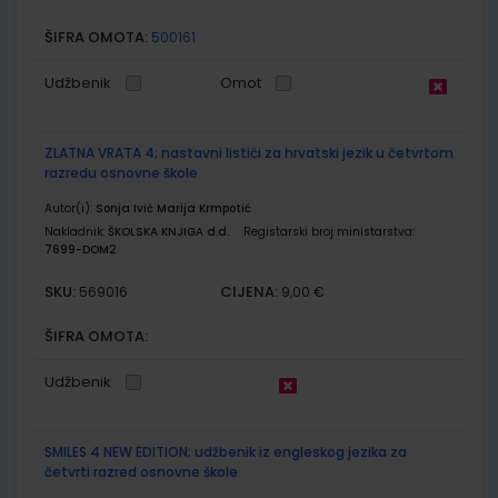
ŠIFRA OMOTA:
500161
Udžbenik
Omot
ZLATNA VRATA 4; nastavni listići za hrvatski jezik u četvrtom
razredu osnovne škole
Autor(i):
Sonja Ivić Marija Krmpotić
Nakladnik:
ŠKOLSKA KNJIGA d.d.
Registarski broj ministarstva:
7699-DOM2
SKU:
CIJENA:
569016
9,00 €
ŠIFRA OMOTA:
Udžbenik
SMILES 4 NEW EDITION; udžbenik iz engleskog jezika za
četvrti razred osnovne škole