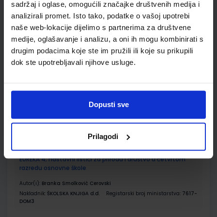
sadržaj i oglase, omogućili značajke društvenih medija i
analizirali promet. Isto tako, podatke o vašoj upotrebi
naše web-lokacije dijelimo s partnerima za društvene
EUREKA 4; radna bilježnica za prirodu i društvo u četvrtom
razredu osnovne škole
medije, oglašavanje i analizu, a oni ih mogu kombinirati s
drugim podacima koje ste im pružili ili koje su prikupili
Autor(i):
Ćorić Bakarić Palička Križanac Lukša
dok ste upotrebljavali njihove usluge.
Nakladnik:
ŠKOLSKA KNJIGA d.d.
Registarski broj ministarstva:
7617-
DOM
SKU:
CIJENA:
569088
11,00 €
Dopusti sve
ŠIFRA OMOTA:
500233
Udžbenik
Omot
Prilagodi
EUREKA 4; nastavni listići za prirodu i društvo u četvrtom
razredu osnovne škole
Autor(i):
Branka Smolković Cerovski
Nakladnik:
ŠKOLSKA KNJIGA d.d.
Registarski broj ministarstva:
7617-
DOM3