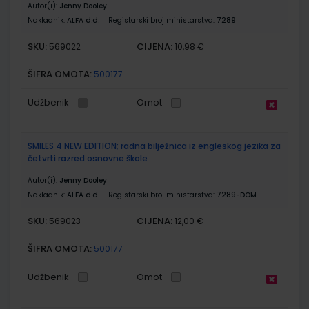
Autor(i):
Jenny Dooley
Nakladnik:
ALFA d.d.
Registarski broj ministarstva:
7289
SKU:
CIJENA:
569022
10,98 €
ŠIFRA OMOTA:
500177
Udžbenik
Omot
SMILES 4 NEW EDITION; radna bilježnica iz engleskog jezika za
četvrti razred osnovne škole
Autor(i):
Jenny Dooley
Nakladnik:
ALFA d.d.
Registarski broj ministarstva:
7289-DOM
SKU:
CIJENA:
569023
12,00 €
ŠIFRA OMOTA:
500177
Udžbenik
Omot