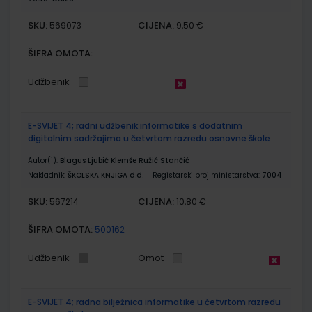
SKU:
CIJENA:
569073
9,50 €
ŠIFRA OMOTA:
Udžbenik
E-SVIJET 4; radni udžbenik informatike s dodatnim
digitalnim sadržajima u četvrtom razredu osnovne škole
Autor(i):
Blagus Ljubić Klemše Ružić Stančić
Nakladnik:
ŠKOLSKA KNJIGA d.d.
Registarski broj ministarstva:
7004
SKU:
CIJENA:
567214
10,80 €
ŠIFRA OMOTA:
500162
Udžbenik
Omot
E-SVIJET 4; radna bilježnica informatike u četvrtom razredu