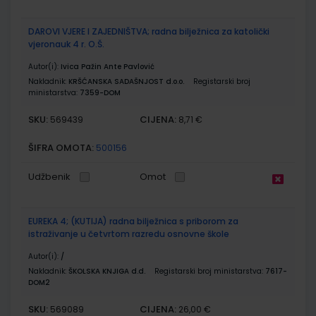
DAROVI VJERE I ZAJEDNIŠTVA; radna bilježnica za katolički
vjeronauk 4 r. O.Š.
Autor(i):
Ivica Pažin Ante Pavlović
Nakladnik:
KRŠĆANSKA SADAŠNJOST d.o.o.
Registarski broj
ministarstva:
7359-DOM
SKU:
CIJENA:
569439
8,71 €
ŠIFRA OMOTA:
500156
Udžbenik
Omot
EUREKA 4; (KUTIJA) radna bilježnica s priborom za
istraživanje u četvrtom razredu osnovne škole
Autor(i):
/
Nakladnik:
ŠKOLSKA KNJIGA d.d.
Registarski broj ministarstva:
7617-
DOM2
SKU:
CIJENA:
569089
26,00 €