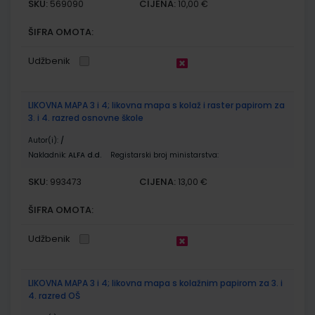
SKU:
CIJENA:
569090
10,00 €
ŠIFRA OMOTA:
Udžbenik
LIKOVNA MAPA 3 i 4; likovna mapa s kolaž i raster papirom za
3. i 4. razred osnovne škole
Autor(i):
/
Nakladnik:
ALFA d.d.
Registarski broj ministarstva:
SKU:
CIJENA:
993473
13,00 €
ŠIFRA OMOTA:
Udžbenik
LIKOVNA MAPA 3 i 4; likovna mapa s kolažnim papirom za 3. i
4. razred OŠ