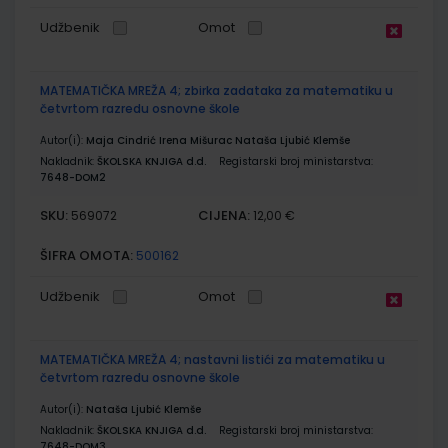
Udžbenik
Omot
MATEMATIČKA MREŽA 4; zbirka zadataka za matematiku u
četvrtom razredu osnovne škole
Autor(i):
Maja Cindrić Irena Mišurac Nataša Ljubić Klemše
Nakladnik:
ŠKOLSKA KNJIGA d.d.
Registarski broj ministarstva:
7648-DOM2
SKU:
CIJENA:
569072
12,00 €
ŠIFRA OMOTA:
500162
Udžbenik
Omot
MATEMATIČKA MREŽA 4; nastavni listići za matematiku u
četvrtom razredu osnovne škole
Autor(i):
Nataša Ljubić Klemše
Nakladnik:
ŠKOLSKA KNJIGA d.d.
Registarski broj ministarstva:
7648-DOM3