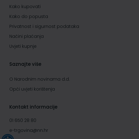
Kako kupovati
Kako do popusta
Privatnost i sigurnost podataka
Načini plaćanja
Uvjeti kupnje
Saznajte više
O Narodnim novinama d.d.
Opći uvjeti korištenja
Kontakt informacije
01 650 28 80
e-trgovina@nn.hr