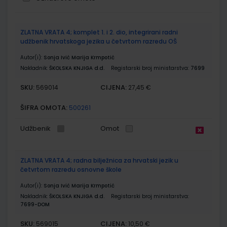
Grupirani
ZLATNA VRATA 4; komplet 1. i 2. dio, integrirani radni
proizvodi
udžbenik hrvatskoga jezika u četvrtom razredu OŠ
Autor(i):
Sonja Ivić Marija Krmpotić
Nakladnik:
ŠKOLSKA KNJIGA d.d.
Registarski broj ministarstva:
7699
SKU:
CIJENA:
569014
27,45 €
ŠIFRA OMOTA:
500261
Udžbenik
Omot
ZLATNA VRATA 4; radna bilježnica za hrvatski jezik u
četvrtom razredu osnovne škole
Autor(i):
Sonja Ivić Marija Krmpotić
Nakladnik:
ŠKOLSKA KNJIGA d.d.
Registarski broj ministarstva:
7699-DOM
SKU:
CIJENA:
569015
10,50 €