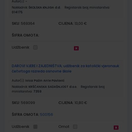
Autor(i):
-
Nakladnik:
ŠKOLSKA KNJIGA d.d.
Registarski broj ministarstva:
014175
SKU:
CIJENA:
569364
13,00 €
ŠIFRA OMOTA:
Udžbenik
DAROVI VJERE I ZAJEDNIŠTVA; udžbenik za katolički vjeronauk
četvrtoga razreda osnovne škole
Autor(i):
Ivica Pažin Ante Pavlović
Nakladnik:
KRŠĆANSKA SADAŠNJOST d.o.o.
Registarski broj
ministarstva:
7359
SKU:
CIJENA:
569099
10,80 €
ŠIFRA OMOTA:
500156
Udžbenik
Omot