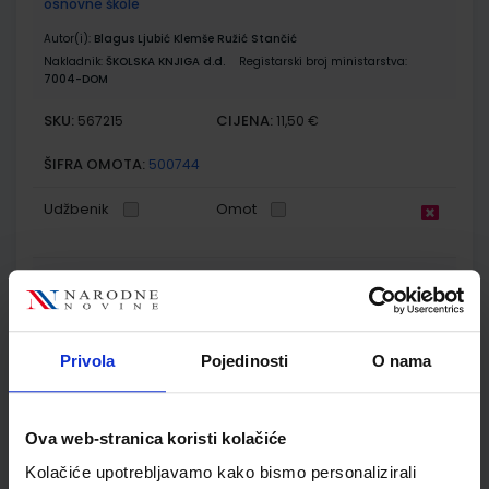
osnovne škole
Autor(i):
Blagus Ljubić Klemše Ružić Stančić
Nakladnik:
ŠKOLSKA KNJIGA d.d.
Registarski broj ministarstva:
7004-DOM
SKU:
CIJENA:
567215
11,50 €
ŠIFRA OMOTA:
500744
Udžbenik
Omot
EUREKA 4; udžbenik prirode i društva u četvrtom razredu
osnovne škole s dodatnim digitalnim sadržajima
Autor(i):
Ćorić Bakarić Palička Križanac Lukša
Nakladnik:
ŠKOLSKA KNJIGA d.d.
Registarski broj ministarstva:
7617
Privola
Pojedinosti
O nama
SKU:
CIJENA:
569087
16,47 €
Ova web-stranica koristi kolačiće
ŠIFRA OMOTA:
500233
Kolačiće upotrebljavamo kako bismo personalizirali
Udžbenik
Omot