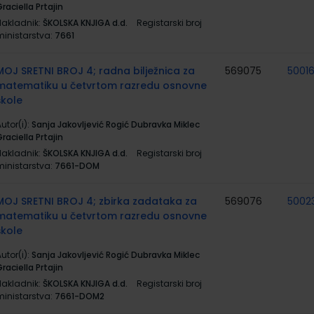
raciella Prtajin
Nakladnik:
ŠKOLSKA KNJIGA d.d.
Registarski broj
ministarstva:
7661
MOJ SRETNI BROJ 4; radna bilježnica za
569075
5001
matematiku u četvrtom razredu osnovne
škole
utor(i):
Sanja Jakovljević Rogić Dubravka Miklec
raciella Prtajin
Nakladnik:
ŠKOLSKA KNJIGA d.d.
Registarski broj
ministarstva:
7661-DOM
MOJ SRETNI BROJ 4; zbirka zadataka za
569076
5002
matematiku u četvrtom razredu osnovne
škole
utor(i):
Sanja Jakovljević Rogić Dubravka Miklec
raciella Prtajin
Nakladnik:
ŠKOLSKA KNJIGA d.d.
Registarski broj
ministarstva:
7661-DOM2