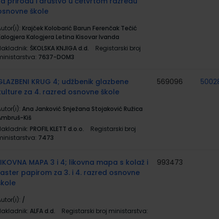
za prirodu i društvo u četvrtom razredu
osnovne škole
utor(i):
Krajček Kolobarić Barun Ferenčak Tečić
Kalogjera Kalogjera Letina Kisovar Ivanda
Nakladnik:
ŠKOLSKA KNJIGA d.d.
Registarski broj
ministarstva:
7637-DOM3
GLAZBENI KRUG 4; udžbenik glazbene
569096
5002
kulture za 4. razred osnovne škole
utor(i):
Ana Janković Snježana Stojaković Ružica
Ambruš-Kiš
Nakladnik:
PROFIL KLETT d.o.o.
Registarski broj
ministarstva:
7473
LIKOVNA MAPA 3 i 4; likovna mapa s kolaž i
993473
raster papirom za 3. i 4. razred osnovne
škole
utor(i):
/
Nakladnik:
ALFA d.d.
Registarski broj ministarstva: