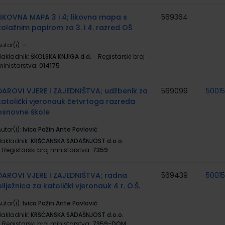
LIKOVNA MAPA 3 i 4; likovna mapa s
569364
kolažnim papirom za 3. i 4. razred OŠ
utor(i):
-
Nakladnik:
ŠKOLSKA KNJIGA d.d.
Registarski broj
ministarstva:
014175
DAROVI VJERE I ZAJEDNIŠTVA; udžbenik za
569099
5001
katolički vjeronauk četvrtoga razreda
osnovne škole
utor(i):
Ivica Pažin Ante Pavlović
Nakladnik:
KRŠĆANSKA SADAŠNJOST d.o.o.
Registarski broj ministarstva:
7359
DAROVI VJERE I ZAJEDNIŠTVA; radna
569439
5001
bilježnica za katolički vjeronauk 4 r. O.Š.
utor(i):
Ivica Pažin Ante Pavlović
Nakladnik:
KRŠĆANSKA SADAŠNJOST d.o.o.
Registarski broj ministarstva:
7359-DOM