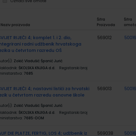
Označi sve omote
Šifra
Šifra
Naziv proizvoda
Proizvoda
omot
rupirani
roizvodi
SVIJET RIJEČI 4; komplet 1. i 2. dio,
569012
50016
integrirani radni udžbenik hrvatskoga
jezika u četvrtom razredu OŠ
utor(i):
Zokić Vladušić Španić Jurić
Nakladnik:
ŠKOLSKA KNJIGA d.d.
Registarski broj
ministarstva:
7685
SVIJET RIJEČI 4; nastavni listići za hrvatski
569013
50016
jezik u četvrtom razredu osnovne škole
utor(i):
Zokić Vladušić Španić Jurić
Nakladnik:
ŠKOLSKA KNJIGA d.d.
Registarski broj
ministarstva:
7685-DOM
AUF DIE PLATZE, FERTIG, LOS 4; udžbenik iz
569038
5001