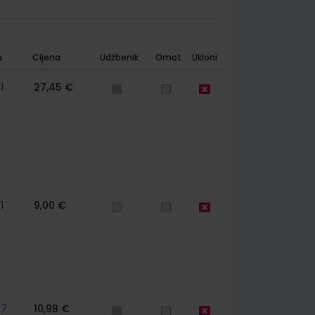
a
Cijena
Udžbenik
Omot
Ukloni
1
27,45 €
1
9,00 €
67
10,98 €