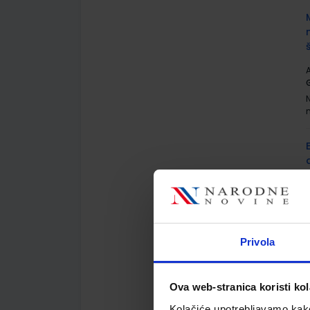
A
G
A
Privola
Ova web-stranica koristi kol
A
Kolačiće upotrebljavamo kako 