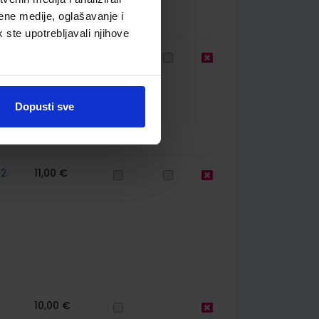
ene medije, oglašavanje i
k ste upotrebljavali njihove
33
16,47 €
Dopusti sve
62
11,00 €
10,00 €