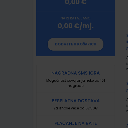
0,00 €
NA 12 RATA, SAMO
0,00 €/mj.
G
p
DODAJTE U KOŠARICU
A
NAGRADNA SMS IGRA
Mogućnost osvajanja neke od 101
nagrade
A
BESPLATNA DOSTAVA
Za iznose veće od 62,50€
PLAĆANJE NA RATE