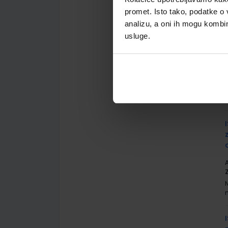
promet. Isto tako, podatke o 
analizu, a oni ih mogu kombini
usluge.
A
A