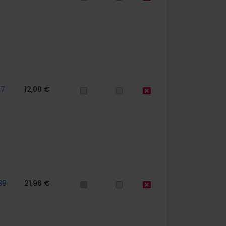
67
12,00 €
39
21,96 €