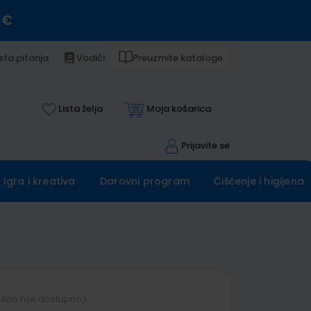
 €
sta pitanja
Vodiči
Preuzmite kataloge
Lista želja
Moja košarica
Prijavite se
Igra i kreativa
Darovni program
Čišćenje i higijena
utno nije dostupno)