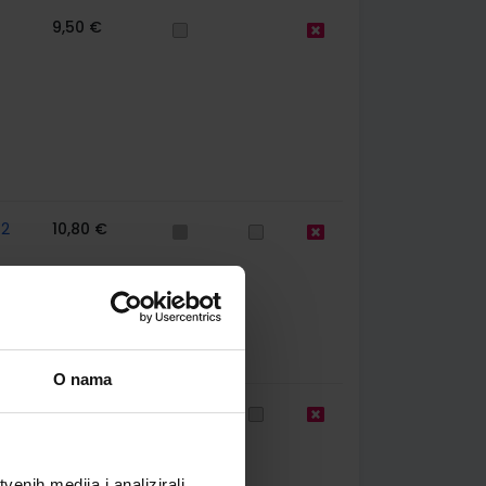
9,50 €
62
10,80 €
O nama
44
11,50 €
enih medija i analizirali