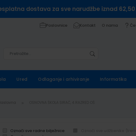
esplatna dostava za sve narudžbe iznad 62,50
Poslovnice
Kontakt
O nama
Če
Pretražite
Pretražite
ola
Ured
Odlaganje i arhiviranje
Informatika
Naslovna
OSNOVNA ŠKOLA SIRAČ, 4.RAZRED OŠ
Označi sve radne bilježnice
Označi sve udžbenike (tren