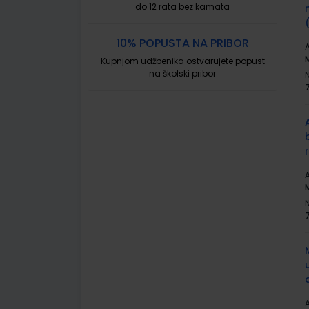
do 12 rata bez kamata
10% POPUSTA NA PRIBOR
A
M
Kupnjom udžbenika ostvarujete popust
na školski pribor
A
M
A