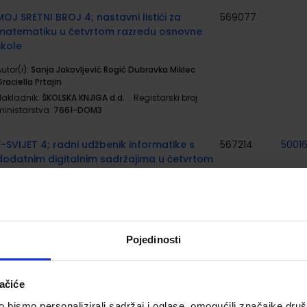
MOJ SRETNI BROJ 4; nastavni listići za
569077
matematiku u četvrtom razredu osnovne
škole
utor(i):
Sanja Jakovljević Rogić Dubravka Miklec
raciella Prtajin
Nakladnik:
ŠKOLSKA KNJIGA d.d.
Registarski broj
ministarstva:
7661-DOM3
E-SVIJET 4; radni udžbenik informatike s
567214
5001
dodatnim digitalnim sadržajima u četvrtom
razredu osnovne škole
utor(i):
Blagus Ljubić Klemše Ružić Stančić
Nakladnik:
ŠKOLSKA KNJIGA d.d.
Registarski broj
ministarstva:
7004
Pojedinosti
E-SVIJET 4; radna bilježnica informatike u
567215
5007
četvrtom razredu osnovne škole
ačiće
utor(i):
Blagus Ljubić Klemše Ružić Stančić
bismo personalizirali sadržaj i oglase, omogućili značajke društv