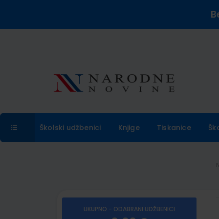
B
Školski udžbenici
Knjige
Tiskanice
Šk
UKUPNO - ODABRANI UDŽBENICI