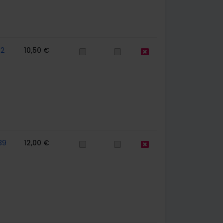
62
10,50 €
39
12,00 €