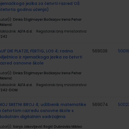
njemačkoga jezika za četvrti razred OŠ
(četvrta godina učenja)
utor(i):
Dinka Štiglmayer Bočkarjov Irena Pehar
iklenić
Nakladnik:
ALFA d.d.
Registarski broj ministarstva:
7242
AUF DIE PLATZE, FERTIG, LOS 4; radna
569039
5001
bilježnica iz njemačkoga jezika za četvrti
razred osnovne škole
utor(i):
Dinka Štiglmayer Bočkarjov Irena Pehar
iklenić
Nakladnik:
ALFA d.d.
Registarski broj ministarstva:
7242-DOM
MOJ SRETNI BROJ 4; udžbenik matematike
569074
5002
u četvrtom razredu osnovne škole s
dodatnim digitalnim sadržajima
utor(i):
Sanja Jakovljević Rogić Dubravka Miklec