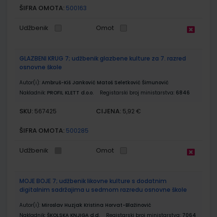
ŠIFRA OMOTA:
500163
Udžbenik
Omot
GLAZBENI KRUG 7; udžbenik glazbene kulture za 7. razred
osnovne škole
Autor(i):
Ambruš-Kiš Janković Matoš Seletković Šimunović
Nakladnik:
PROFIL KLETT d.o.o.
Registarski broj ministarstva:
6846
SKU:
CIJENA:
567425
5,92 €
ŠIFRA OMOTA:
500285
Udžbenik
Omot
MOJE BOJE 7; udžbenik likovne kulture s dodatnim
digitalnim sadržajima u sedmom razredu osnovne škole
Autor(i):
Miroslav Huzjak Kristina Horvat-Blažinović
Nakladnik:
ŠKOLSKA KNJIGA d.d.
Registarski broj ministarstva:
7064