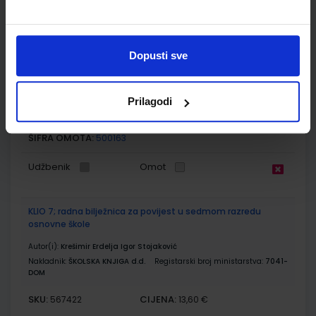
KLIO 7; udžbenik za povijest s dodatnim digitalnim
sadržajima u sedmom razredu osnovne škole
Dopusti sve
Autor(i):
Krešimir Erdelja Igor Stojaković
Nakladnik:
ŠKOLSKA KNJIGA d.d.
Registarski broj ministarstva:
7041
Prilagodi
SKU:
CIJENA:
567421
11,85 €
ŠIFRA OMOTA:
500163
Udžbenik
Omot
KLIO 7; radna bilježnica za povijest u sedmom razredu
osnovne škole
Autor(i):
Krešimir Erdelja Igor Stojaković
Nakladnik:
ŠKOLSKA KNJIGA d.d.
Registarski broj ministarstva:
7041-
DOM
SKU:
CIJENA:
567422
13,60 €