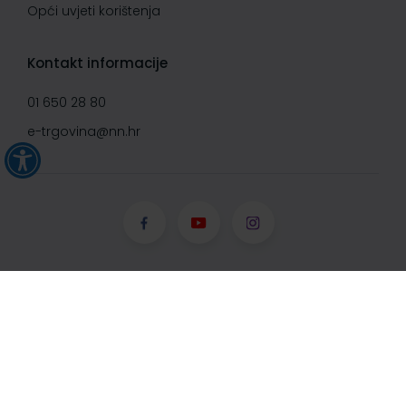
Opći uvjeti korištenja
Kontakt informacije
01 650 28 80
e-trgovina@nn.hr
© Narodne novine d.d. 2008-