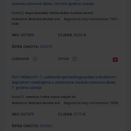
razredu osnovne škole, četvrta godina učenja
Autor(i):
Maja Mardešić Olinka Breka Zvonka Ivković
Nakladnik:
ŠKOLSKA KNJIGA d.d.
Registarski broj ministarstva:
7107-
DOM
SKU:
CIJENA:
567360
13,00 €
ŠIFRA OMOTA:
500170
Udžbenik
Omot
GUT GEMACHT! 7; udžbenik njemačkoga jezika s dodatnim
digitalnim sadržajima u sedmome razredu osnovne škole,
7. godina učenja
Autor(i):
Jasmina Troha Ivana Valjak Ilić
Nakladnik:
ŠKOLSKA KNJIGA d.d.
Registarski broj ministarstva:
7026
SKU:
CIJENA:
567375
17,77 €
ŠIFRA OMOTA:
500162