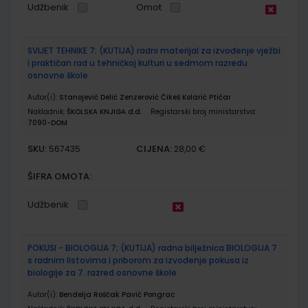
Udžbenik
Omot
SVIJET TEHNIKE 7; (KUTIJA) radni materijal za izvođenje vježbi
i praktičan rad u tehničkoj kulturi u sedmom razredu
osnovne škole
Autor(i):
Stanojević Delić Zenzerović Čikeš Kolarić Ptičar
Nakladnik:
ŠKOLSKA KNJIGA d.d.
Registarski broj ministarstva:
7090-DOM
SKU:
CIJENA:
567435
28,00 €
ŠIFRA OMOTA:
Udžbenik
POKUSI - BIOLOGIJA 7; (KUTIJA) radna bilježnica BIOLOGIJA 7
s radnim listovima i priborom za izvođenje pokusa iz
biologije za 7. razred osnovne škole
Autor(i):
Bendelja Roščak Pavić Pongrac