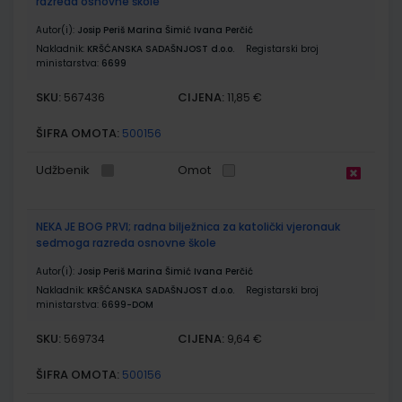
razreda osnovne škole
Autor(i):
Josip Periš Marina Šimić Ivana Perčić
Nakladnik:
KRŠĆANSKA SADAŠNJOST d.o.o.
Registarski broj
ministarstva:
6699
SKU:
CIJENA:
567436
11,85 €
ŠIFRA OMOTA:
500156
Udžbenik
Omot
NEKA JE BOG PRVI; radna bilježnica za katolički vjeronauk
sedmoga razreda osnovne škole
Autor(i):
Josip Periš Marina Šimić Ivana Perčić
Nakladnik:
KRŠĆANSKA SADAŠNJOST d.o.o.
Registarski broj
ministarstva:
6699-DOM
SKU:
CIJENA:
569734
9,64 €
ŠIFRA OMOTA:
500156