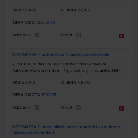
SKU:
CIJENA:
567402
23,70 €
ŠIFRA OMOTA:
500164
Udžbenik
Omot
INFORMATIKA 7; udžbenik za 7. razred osnovne škole
Autor(i):
Deljac Gregurić Hajdinjak Počuča Rakić Svetličić
Nakladnik:
PROFIL KLETT d.o.o.
Registarski broj ministarstva:
6864
SKU:
CIJENA:
567410
11,85 €
ŠIFRA OMOTA:
500285
Udžbenik
Omot
INFORMATIKA 7; radna bilježnica za informatiku u sedmom
razredu osnovne škole