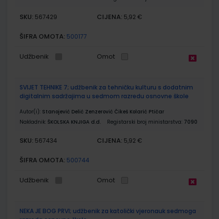
SKU:
CIJENA:
567429
5,92 €
ŠIFRA OMOTA:
500177
Udžbenik
Omot
SVIJET TEHNIKE 7; udžbenik za tehničku kulturu s dodatnim
digitalnim sadržajima u sedmom razredu osnovne škole
Autor(i):
Stanojević Delić Zenzerović Čikeš Kolarić Ptičar
Nakladnik:
ŠKOLSKA KNJIGA d.d.
Registarski broj ministarstva:
7090
SKU:
CIJENA:
567434
5,92 €
ŠIFRA OMOTA:
500744
Udžbenik
Omot
NEKA JE BOG PRVI; udžbenik za katolički vjeronauk sedmoga