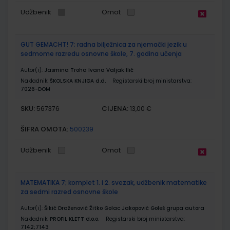
Udžbenik
Omot
GUT GEMACHT! 7; radna bilježnica za njemački jezik u
sedmome razredu osnovne škole, 7. godina učenja
Autor(i):
Jasmina Troha Ivana Valjak Ilić
Nakladnik:
ŠKOLSKA KNJIGA d.d.
Registarski broj ministarstva:
7026-DOM
SKU:
CIJENA:
567376
13,00 €
ŠIFRA OMOTA:
500239
Udžbenik
Omot
MATEMATIKA 7; komplet 1. i 2. svezak, udžbenik matematike
za sedmi razred osnovne škole
Autor(i):
Šikić Draženović Žitko Golac Jakopović Goleš grupa autora
Nakladnik:
PROFIL KLETT d.o.o.
Registarski broj ministarstva:
7142;7143