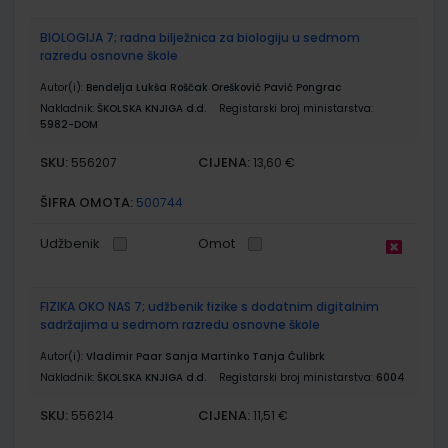
BIOLOGIJA 7; radna bilježnica za biologiju u sedmom
razredu osnovne škole
Autor(i):
Bendelja Lukša Roščak Orešković Pavić Pongrac
Nakladnik:
ŠKOLSKA KNJIGA d.d.
Registarski broj ministarstva:
5982-DOM
SKU:
CIJENA:
556207
13,60 €
ŠIFRA OMOTA:
500744
Udžbenik
Omot
FIZIKA OKO NAS 7; udžbenik fizike s dodatnim digitalnim
sadržajima u sedmom razredu osnovne škole
Autor(i):
Vladimir Paar Sanja Martinko Tanja Ćulibrk
Nakladnik:
ŠKOLSKA KNJIGA d.d.
Registarski broj ministarstva:
6004
SKU:
CIJENA:
556214
11,51 €