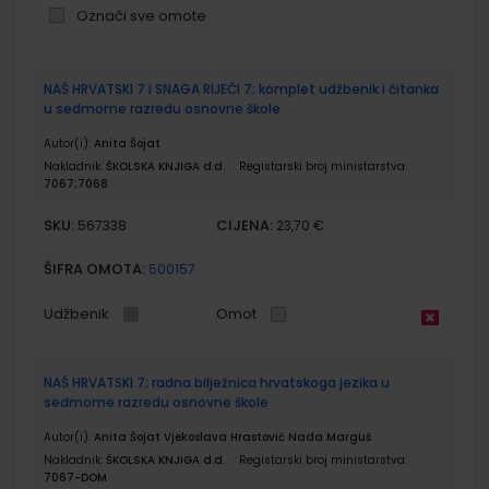
Označi sve omote
Grupirani
NAŠ HRVATSKI 7 i SNAGA RIJEČI 7; komplet udžbenik i čitanka
proizvodi
u sedmome razredu osnovne škole
Autor(i):
Anita Šojat
Nakladnik:
ŠKOLSKA KNJIGA d.d.
Registarski broj ministarstva:
7067;7068
SKU:
CIJENA:
567338
23,70 €
ŠIFRA OMOTA:
500157
Udžbenik
Omot
NAŠ HRVATSKI 7; radna bilježnica hrvatskoga jezika u
sedmome razredu osnovne škole
Autor(i):
Anita Šojat Vjekoslava Hrastović Nada Marguš
Nakladnik:
ŠKOLSKA KNJIGA d.d.
Registarski broj ministarstva:
7067-DOM