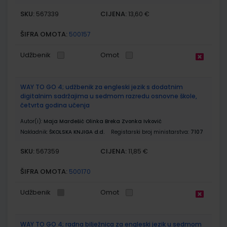
SKU:
CIJENA:
567339
13,60 €
ŠIFRA OMOTA:
500157
Udžbenik
Omot
WAY TO GO 4; udžbenik za engleski jezik s dodatnim
digitalnim sadržajima u sedmom razredu osnovne škole,
četvrta godina učenja
Autor(i):
Maja Mardešić Olinka Breka Zvonka Ivković
Nakladnik:
ŠKOLSKA KNJIGA d.d.
Registarski broj ministarstva:
7107
SKU:
CIJENA:
567359
11,85 €
ŠIFRA OMOTA:
500170
Udžbenik
Omot
WAY TO GO 4; radna bilježnica za engleski jezik u sedmom