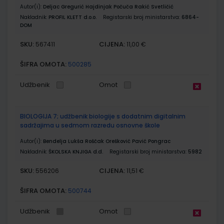
Autor(i):
Deljac Gregurić Hajdinjak Počuča Rakić Svetličić
Nakladnik:
PROFIL KLETT d.o.o.
Registarski broj ministarstva:
6864-
DOM
SKU:
CIJENA:
567411
11,00 €
ŠIFRA OMOTA:
500285
Udžbenik
Omot
BIOLOGIJA 7; udžbenik biologije s dodatnim digitalnim
sadržajima u sedmom razredu osnovne škole
Autor(i):
Bendelja Lukša Roščak Orešković Pavić Pongrac
Nakladnik:
ŠKOLSKA KNJIGA d.d.
Registarski broj ministarstva:
5982
SKU:
CIJENA:
556206
11,51 €
ŠIFRA OMOTA:
500744
Udžbenik
Omot