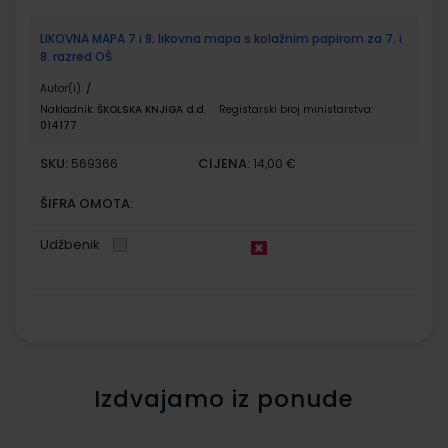
LIKOVNA MAPA 7 i 8; likovna mapa s kolažnim papirom za 7. i
8. razred OŠ
Autor(i):
/
Nakladnik:
ŠKOLSKA KNJIGA d.d.
Registarski broj ministarstva:
014177
SKU:
CIJENA:
569366
14,00 €
ŠIFRA OMOTA:
Udžbenik
Izdvajamo iz ponude