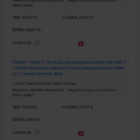
Nakladnik:
ŠKOLSKA KNJIGA d.d.
Registarski broj ministarstva:
5982-DOM2
SKU:
CIJENA:
556479
30,00 €
ŠIFRA OMOTA:
Udžbenik
POKUSI - FIZIKA 7; (KUTIJA) radna bilježnica FIZIKA OKO NAS 7
s radnim listovima i priborom za izvođenje pokusa iz fizike
za 7. razred osnovne škole
Autor(i):
Martinko Klaić Tušek Vrhovec
Nakladnik:
ŠKOLSKA KNJIGA d.d.
Registarski broj ministarstva:
6004-DOM2
SKU:
CIJENA:
556480
30,00 €
ŠIFRA OMOTA:
Udžbenik