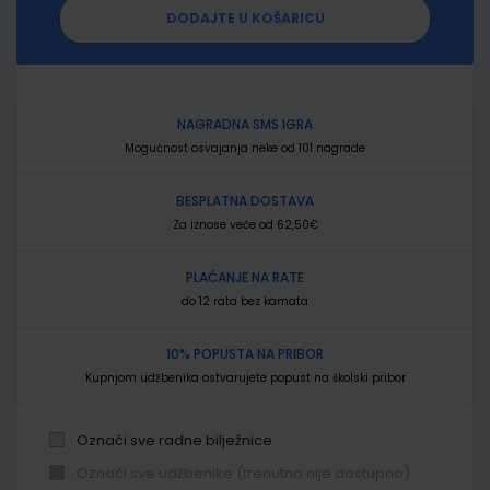
DODAJTE U KOŠARICU
NAGRADNA SMS IGRA
Mogućnost osvajanja neke od 101 nagrade
BESPLATNA DOSTAVA
Za iznose veće od 62,50€
PLAĆANJE NA RATE
do 12 rata bez kamata
10% POPUSTA NA PRIBOR
Kupnjom udžbenika ostvarujete popust na školski pribor
Označi sve radne bilježnice
Označi sve udžbenike (trenutno nije dostupno)