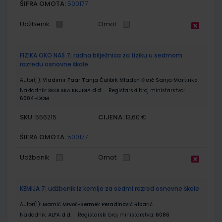
ŠIFRA OMOTA:
500177
Udžbenik
Omot
FIZIKA OKO NAS 7; radna bilježnica za fiziku u sedmom
razredu osnovne škole
Autor(i):
Vladimir Paar Tanja Ćulibrk Mladen Klaić Sanja Martinko
Nakladnik:
ŠKOLSKA KNJIGA d.d.
Registarski broj ministarstva:
6004-DOM
SKU:
CIJENA:
556215
13,60 €
ŠIFRA OMOTA:
500177
Udžbenik
Omot
KEMIJA 7; udžbenik iz kemije za sedmi razred osnovne škole
Autor(i):
Mamić Mrvoš-Sermek Peradinović Ribarić
Nakladnik:
ALFA d.d.
Registarski broj ministarstva:
6086