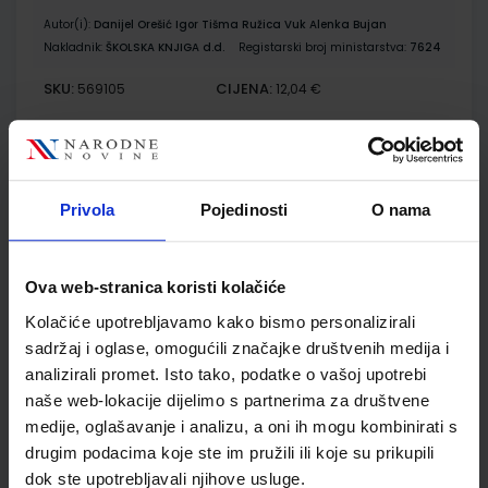
Autor(i):
Danijel Orešić Igor Tišma Ružica Vuk Alenka Bujan
Nakladnik:
ŠKOLSKA KNJIGA d.d.
Registarski broj ministarstva:
7624
SKU:
CIJENA:
569105
12,04 €
ŠIFRA OMOTA:
500175
Udžbenik
Omot
Privola
Pojedinosti
O nama
GEA 3; radna bilježnica za geografiju u 7. razredu osnovne
škole (2021)
Ova web-stranica koristi kolačiće
Autor(i):
Danijel Orešić Ružica Vuk Igor Tišma Alenka Bujan
Kolačiće upotrebljavamo kako bismo personalizirali
Nakladnik:
ŠKOLSKA KNJIGA d.d.
Registarski broj ministarstva:
7624-DOM
sadržaj i oglase, omogućili značajke društvenih medija i
analizirali promet. Isto tako, podatke o vašoj upotrebi
SKU:
CIJENA:
569106
13,60 €
naše web-lokacije dijelimo s partnerima za društvene
ŠIFRA OMOTA:
500175
medije, oglašavanje i analizu, a oni ih mogu kombinirati s
drugim podacima koje ste im pružili ili koje su prikupili
Udžbenik
Omot
dok ste upotrebljavali njihove usluge.