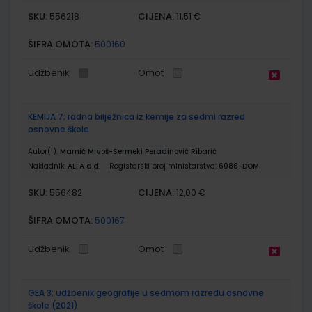
SKU:
CIJENA:
556218
11,51 €
ŠIFRA OMOTA:
500160
Udžbenik
Omot
KEMIJA 7; radna bilježnica iz kemije za sedmi razred
osnovne škole
Autor(i):
Mamić Mrvoš-Sermeki Peradinović Ribarić
Nakladnik:
ALFA d.d.
Registarski broj ministarstva:
6086-DOM
SKU:
CIJENA:
556482
12,00 €
ŠIFRA OMOTA:
500167
Udžbenik
Omot
GEA 3; udžbenik geografije u sedmom razredu osnovne
škole (2021)