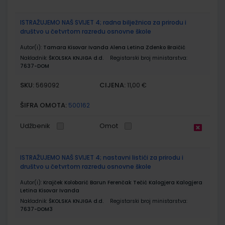
ISTRAŽUJEMO NAŠ SVIJET 4; radna bilježnica za prirodu i
društvo u četvrtom razredu osnovne škole
Autor(i):
Tamara Kisovar Ivanda Alena Letina Zdenko Braičić
Nakladnik:
ŠKOLSKA KNJIGA d.d.
Registarski broj ministarstva:
7637-DOM
SKU:
CIJENA:
569092
11,00 €
ŠIFRA OMOTA:
500162
Udžbenik
Omot
ISTRAŽUJEMO NAŠ SVIJET 4; nastavni listići za prirodu i
društvo u četvrtom razredu osnovne škole
Autor(i):
Krajček Kolobarić Barun Ferenčak Tečić Kalogjera Kalogjera
Letina Kisovar Ivanda
Nakladnik:
ŠKOLSKA KNJIGA d.d.
Registarski broj ministarstva:
7637-DOM3