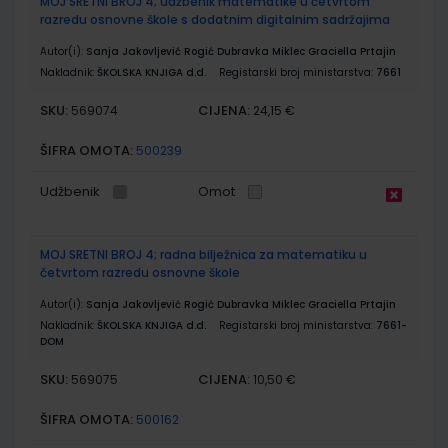
MOJ SRETNI BROJ 4; udžbenik matematike u četvrtom
razredu osnovne škole s dodatnim digitalnim sadržajima
Autor(i):
Sanja Jakovljević Rogić Dubravka Miklec Graciella Prtajin
Nakladnik:
ŠKOLSKA KNJIGA d.d.
Registarski broj ministarstva:
7661
SKU:
CIJENA:
569074
24,15 €
ŠIFRA OMOTA:
500239
Udžbenik
Omot
MOJ SRETNI BROJ 4; radna bilježnica za matematiku u
četvrtom razredu osnovne škole
Autor(i):
Sanja Jakovljević Rogić Dubravka Miklec Graciella Prtajin
Nakladnik:
ŠKOLSKA KNJIGA d.d.
Registarski broj ministarstva:
7661-
DOM
SKU:
CIJENA:
569075
10,50 €
ŠIFRA OMOTA:
500162