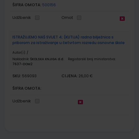
ŠIFRA OMOTA:
500156
Udžbenik
Omot
ISTRAŽUJEMO NAŠ SVIJET 4; (KUTIJA) radna bilježnica s
priborom za istraživanje u četvrtom razredu osnovne škole
Autor(i):
/
Nakladnik:
ŠKOLSKA KNJIGA d.d.
Registarski broj ministarstva:
7637-DOM2
SKU:
CIJENA:
569093
26,00 €
ŠIFRA OMOTA:
Udžbenik