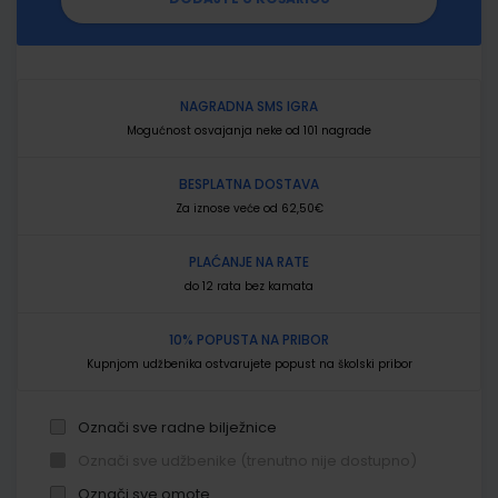
NAGRADNA SMS IGRA
Mogućnost osvajanja neke od 101 nagrade
BESPLATNA DOSTAVA
Za iznose veće od 62,50€
PLAĆANJE NA RATE
do 12 rata bez kamata
10% POPUSTA NA PRIBOR
Kupnjom udžbenika ostvarujete popust na školski pribor
Označi sve radne bilježnice
Označi sve udžbenike (trenutno nije dostupno)
Označi sve omote