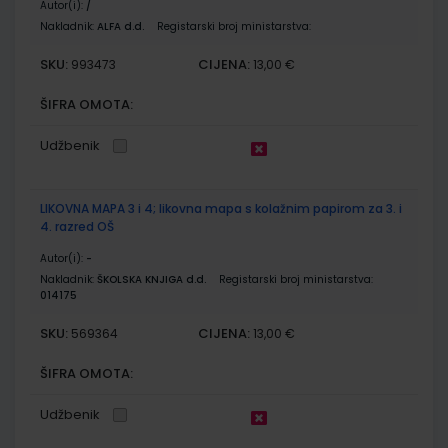
Autor(i):
/
Nakladnik:
ALFA d.d.
Registarski broj ministarstva:
SKU:
CIJENA:
993473
13,00 €
ŠIFRA OMOTA:
Udžbenik
LIKOVNA MAPA 3 i 4; likovna mapa s kolažnim papirom za 3. i
4. razred OŠ
Autor(i):
-
Nakladnik:
ŠKOLSKA KNJIGA d.d.
Registarski broj ministarstva:
014175
SKU:
CIJENA:
569364
13,00 €
ŠIFRA OMOTA:
Udžbenik