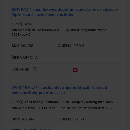
BUSY PAD 4; radni listovi s dodatnim zadatcima uz udžbenik
Dip in 4 za 4. razred osnovne škole
Autor(i):
Ivoš
Nakladnik:
ŠKOLSKA KNJIGA d.d.
Registarski broj ministarstva:
7608-DOM2
SKU:
CIJENA:
994158
9,50 €
ŠIFRA OMOTA:
Udžbenik
WO IST PAULA? 4; udžbenik za njemački jezik, 4. razred
osnovne škole, prvi strani jezik
Autor(i):
Endt Koenig Pfeifhofer Krulak-Kempisty Reitzig Ritz-Udry
Nakladnik:
PROFIL KLETT d.o.o.
Registarski broj ministarstva:
7512
SKU:
CIJENA:
569044
12,06 €