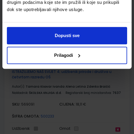
drugim podacima koje ste im pružili ili koje su prikupili
Autor(i):
Blagus Ljubić Klemše Ružić Stančić
dok ste upotrebljavali njihove usluge.
Nakladnik:
ŠKOLSKA KNJIGA d.d.
Registarski broj ministarstva:
7004-DOM
SKU:
CIJENA:
567215
11,50 €
Dopusti sve
ŠIFRA OMOTA:
500744
Udžbenik
Omot
Prilagodi
ISTRAŽUJEMO NAŠ SVIJET 4; udžbenik prirode i društva u
četvrtom razredu OŠ
Autor(i):
Tamara Kisovar Ivanda Alena Letina Zdenko Braičić
Nakladnik:
ŠKOLSKA KNJIGA d.d.
Registarski broj ministarstva:
7637
SKU:
CIJENA:
569091
18,11 €
ŠIFRA OMOTA:
500233
Udžbenik
Omot