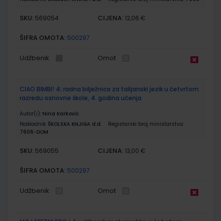
SKU:
CIJENA:
569054
12,06 €
ŠIFRA OMOTA:
500297
Udžbenik
Omot
CIAO BIMBI! 4; radna bilježnica za talijanski jezik u četvrtom
razredu osnovne škole, 4. godina učenja
Autor(i):
Nina Karković
Nakladnik:
ŠKOLSKA KNJIGA d.d.
Registarski broj ministarstva:
7606-DOM
SKU:
CIJENA:
569055
13,00 €
ŠIFRA OMOTA:
500297
Udžbenik
Omot