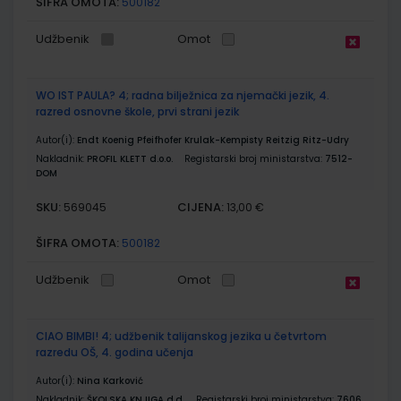
ŠIFRA OMOTA:
500182
Udžbenik
Omot
WO IST PAULA? 4; radna bilježnica za njemački jezik, 4.
razred osnovne škole, prvi strani jezik
Autor(i):
Endt Koenig Pfeifhofer Krulak-Kempisty Reitzig Ritz-Udry
Nakladnik:
PROFIL KLETT d.o.o.
Registarski broj ministarstva:
7512-
DOM
SKU:
CIJENA:
569045
13,00 €
ŠIFRA OMOTA:
500182
Udžbenik
Omot
CIAO BIMBI! 4; udžbenik talijanskog jezika u četvrtom
razredu OŠ, 4. godina učenja
Autor(i):
Nina Karković
Nakladnik:
ŠKOLSKA KNJIGA d.d.
Registarski broj ministarstva:
7606