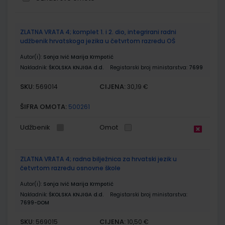
Grupirani
ZLATNA VRATA 4; komplet 1. i 2. dio, integrirani radni
proizvodi
udžbenik hrvatskoga jezika u četvrtom razredu OŠ
Autor(i):
Sonja Ivić Marija Krmpotić
Nakladnik:
ŠKOLSKA KNJIGA d.d.
Registarski broj ministarstva:
7699
SKU:
CIJENA:
569014
30,19 €
ŠIFRA OMOTA:
500261
Udžbenik
Omot
ZLATNA VRATA 4; radna bilježnica za hrvatski jezik u
četvrtom razredu osnovne škole
Autor(i):
Sonja Ivić Marija Krmpotić
Nakladnik:
ŠKOLSKA KNJIGA d.d.
Registarski broj ministarstva:
7699-DOM
SKU:
CIJENA:
569015
10,50 €