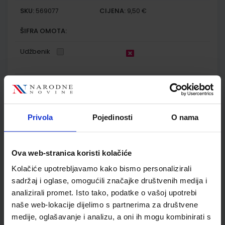
SKU:
CIJENA:
569077
9,50 €
ŠIFRA OMOTA:
Udžbenik
E-SVIJET 4; radni udžbenik informatike s dodatnim
digitalnim sadržajima u četvrtom razredu osnovne škole
Autor(i):
Blagus Ljubić Klemše Ružić Stančić
Privola
Pojedinosti
O nama
Nakladnik:
ŠKOLSKA KNJIGA d.d.
Registarski broj ministarstva:
7004
SKU:
CIJENA:
567214
11,88 €
Ova web-stranica koristi kolačiće
ŠIFRA OMOTA:
500162
Kolačiće upotrebljavamo kako bismo personalizirali
Udžbenik
Omot
sadržaj i oglase, omogućili značajke društvenih medija i
analizirali promet. Isto tako, podatke o vašoj upotrebi
naše web-lokacije dijelimo s partnerima za društvene
E-SVIJET 4; radna bilježnica informatike u četvrtom razredu
medije, oglašavanje i analizu, a oni ih mogu kombinirati s
osnovne škole