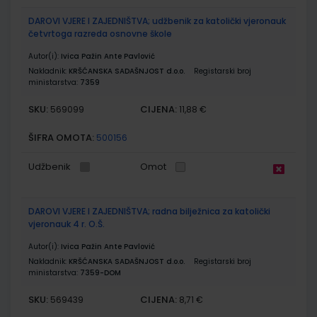
DAROVI VJERE I ZAJEDNIŠTVA; udžbenik za katolički vjeronauk
četvrtoga razreda osnovne škole
Autor(i):
Ivica Pažin Ante Pavlović
Nakladnik:
KRŠĆANSKA SADAŠNJOST d.o.o.
Registarski broj
ministarstva:
7359
SKU:
CIJENA:
569099
11,88 €
ŠIFRA OMOTA:
500156
Udžbenik
Omot
DAROVI VJERE I ZAJEDNIŠTVA; radna bilježnica za katolički
vjeronauk 4 r. O.Š.
Autor(i):
Ivica Pažin Ante Pavlović
Nakladnik:
KRŠĆANSKA SADAŠNJOST d.o.o.
Registarski broj
ministarstva:
7359-DOM
SKU:
CIJENA:
569439
8,71 €