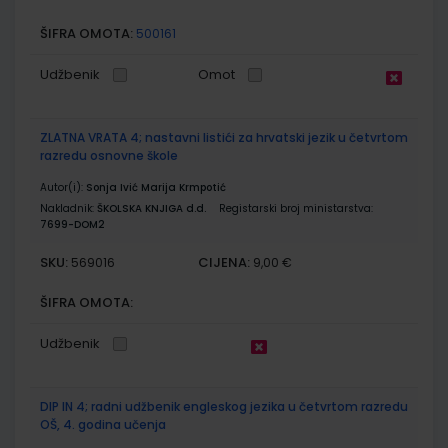
ŠIFRA OMOTA:
500161
Udžbenik
Omot
ZLATNA VRATA 4; nastavni listići za hrvatski jezik u četvrtom
razredu osnovne škole
Autor(i):
Sonja Ivić Marija Krmpotić
Nakladnik:
ŠKOLSKA KNJIGA d.d.
Registarski broj ministarstva:
7699-DOM2
SKU:
CIJENA:
569016
9,00 €
ŠIFRA OMOTA:
Udžbenik
DIP IN 4; radni udžbenik engleskog jezika u četvrtom razredu
OŠ, 4. godina učenja