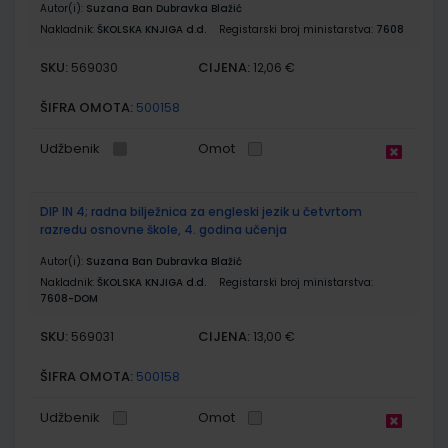
Autor(i):
Suzana Ban Dubravka Blažić
Nakladnik:
ŠKOLSKA KNJIGA d.d.
Registarski broj ministarstva:
7608
SKU:
CIJENA:
569030
12,06 €
ŠIFRA OMOTA:
500158
Udžbenik
Omot
DIP IN 4; radna bilježnica za engleski jezik u četvrtom
razredu osnovne škole, 4. godina učenja
Autor(i):
Suzana Ban Dubravka Blažić
Nakladnik:
ŠKOLSKA KNJIGA d.d.
Registarski broj ministarstva:
7608-DOM
SKU:
CIJENA:
569031
13,00 €
ŠIFRA OMOTA:
500158
Udžbenik
Omot