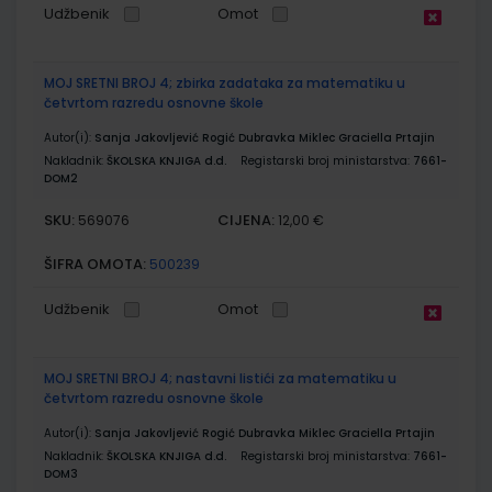
Udžbenik
Omot
MOJ SRETNI BROJ 4; zbirka zadataka za matematiku u
četvrtom razredu osnovne škole
Autor(i):
Sanja Jakovljević Rogić Dubravka Miklec Graciella Prtajin
Nakladnik:
ŠKOLSKA KNJIGA d.d.
Registarski broj ministarstva:
7661-
DOM2
SKU:
CIJENA:
569076
12,00 €
ŠIFRA OMOTA:
500239
Udžbenik
Omot
MOJ SRETNI BROJ 4; nastavni listići za matematiku u
četvrtom razredu osnovne škole
Autor(i):
Sanja Jakovljević Rogić Dubravka Miklec Graciella Prtajin
Nakladnik:
ŠKOLSKA KNJIGA d.d.
Registarski broj ministarstva:
7661-
DOM3