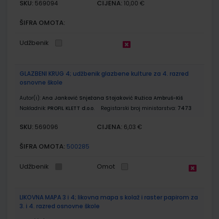
SKU:
CIJENA:
569094
10,00 €
ŠIFRA OMOTA:
Udžbenik
GLAZBENI KRUG 4; udžbenik glazbene kulture za 4. razred
osnovne škole
Autor(i):
Ana Janković Snježana Stojaković Ružica Ambruš-Kiš
Nakladnik:
PROFIL KLETT d.o.o.
Registarski broj ministarstva:
7473
SKU:
CIJENA:
569096
6,03 €
ŠIFRA OMOTA:
500285
Udžbenik
Omot
LIKOVNA MAPA 3 i 4; likovna mapa s kolaž i raster papirom za
3. i 4. razred osnovne škole