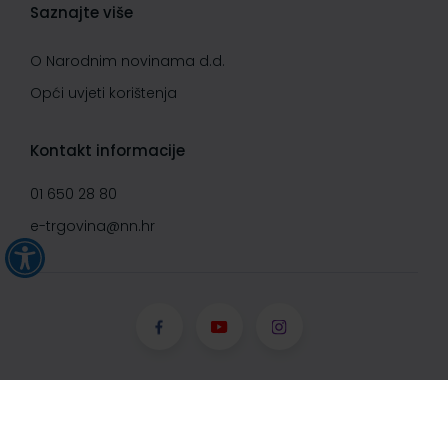
Saznajte više
O Narodnim novinama d.d.
Opći uvjeti korištenja
Kontakt informacije
01 650 28 80
e-trgovina@nn.hr