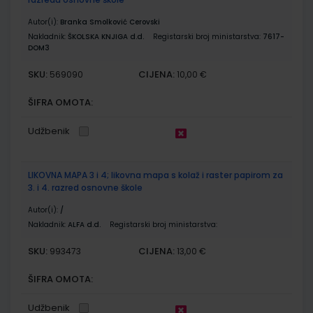
Autor(i):
Branka Smolković Cerovski
Nakladnik:
ŠKOLSKA KNJIGA d.d.
Registarski broj ministarstva:
7617-
DOM3
SKU:
CIJENA:
569090
10,00 €
ŠIFRA OMOTA:
Udžbenik
LIKOVNA MAPA 3 i 4; likovna mapa s kolaž i raster papirom za
3. i 4. razred osnovne škole
Autor(i):
/
Nakladnik:
ALFA d.d.
Registarski broj ministarstva:
SKU:
CIJENA:
993473
13,00 €
ŠIFRA OMOTA:
Udžbenik