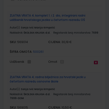
Grupirani
ZLATNA VRATA 4; komplet 1. i 2. dio, integrirani radni
proizvodi
udžbenik hrvatskoga jezika u četvrtom razredu OŠ
Autor(i):
Sonja Ivić Marija Krmpotić
Nakladnik:
ŠKOLSKA KNJIGA d.d.
Registarski broj ministarstva:
7699
SKU:
CIJENA:
569014
30,19 €
ŠIFRA OMOTA:
500261
Udžbenik
Omot
ZLATNA VRATA 4; radna bilježnica za hrvatski jezik u
četvrtom razredu osnovne škole
Autor(i):
Sonja Ivić Marija Krmpotić
Nakladnik:
ŠKOLSKA KNJIGA d.d.
Registarski broj ministarstva:
7699-DOM
SKU:
CIJENA:
569015
10,50 €