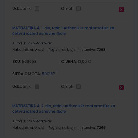
Udžbenik
Omot
MATEMATIKA 4; 1. dio, radni udžbenik iz matematike za
četvrti razred osnovne škole
Autor(i):
Josip Markovac
Nakladnik:
ALFA d.d.
Registarski broj ministarstva:
7268
SKU:
CIJENA:
569058
12,06 €
ŠIFRA OMOTA:
500167
Udžbenik
Omot
MATEMATIKA 4; 2. dio, radni udžbenik iz matematike za
četvrti razred osnovne škole
Autor(i):
Josip Markovac
Nakladnik:
ALFA d.d.
Registarski broj ministarstva:
7269