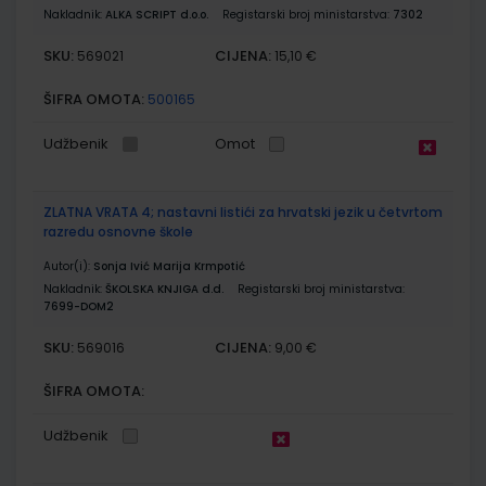
Nakladnik:
ALKA SCRIPT d.o.o.
Registarski broj ministarstva:
7302
SKU:
CIJENA:
569021
15,10 €
ŠIFRA OMOTA:
500165
Udžbenik
Omot
ZLATNA VRATA 4; nastavni listići za hrvatski jezik u četvrtom
razredu osnovne škole
Autor(i):
Sonja Ivić Marija Krmpotić
Nakladnik:
ŠKOLSKA KNJIGA d.d.
Registarski broj ministarstva:
7699-DOM2
SKU:
CIJENA:
569016
9,00 €
ŠIFRA OMOTA:
Udžbenik