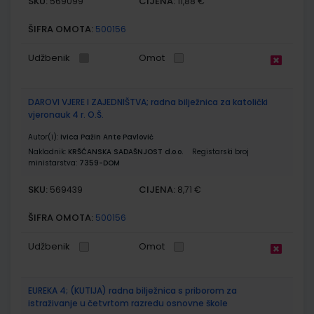
SKU:
CIJENA:
569099
11,88 €
ŠIFRA OMOTA:
500156
Udžbenik
Omot
DAROVI VJERE I ZAJEDNIŠTVA; radna bilježnica za katolički
vjeronauk 4 r. O.Š.
Autor(i):
Ivica Pažin Ante Pavlović
Nakladnik:
KRŠĆANSKA SADAŠNJOST d.o.o.
Registarski broj
ministarstva:
7359-DOM
SKU:
CIJENA:
569439
8,71 €
ŠIFRA OMOTA:
500156
Udžbenik
Omot
EUREKA 4; (KUTIJA) radna bilježnica s priborom za
istraživanje u četvrtom razredu osnovne škole