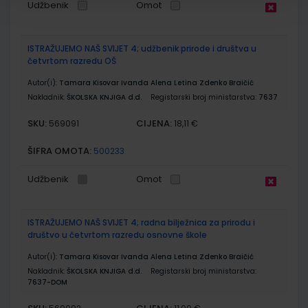
Udžbenik
Omot
ISTRAŽUJEMO NAŠ SVIJET 4; udžbenik prirode i društva u
četvrtom razredu OŠ
Autor(i):
Tamara Kisovar Ivanda Alena Letina Zdenko Braičić
Nakladnik:
ŠKOLSKA KNJIGA d.d.
Registarski broj ministarstva:
7637
SKU:
CIJENA:
569091
18,11 €
ŠIFRA OMOTA:
500233
Udžbenik
Omot
ISTRAŽUJEMO NAŠ SVIJET 4; radna bilježnica za prirodu i
društvo u četvrtom razredu osnovne škole
Autor(i):
Tamara Kisovar Ivanda Alena Letina Zdenko Braičić
Nakladnik:
ŠKOLSKA KNJIGA d.d.
Registarski broj ministarstva:
7637-DOM