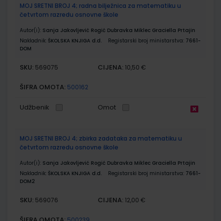
MOJ SRETNI BROJ 4; radna bilježnica za matematiku u
četvrtom razredu osnovne škole
Autor(i):
Sanja Jakovljević Rogić Dubravka Miklec Graciella Prtajin
Nakladnik:
ŠKOLSKA KNJIGA d.d.
Registarski broj ministarstva:
7661-
DOM
SKU:
CIJENA:
569075
10,50 €
ŠIFRA OMOTA:
500162
Udžbenik
Omot
MOJ SRETNI BROJ 4; zbirka zadataka za matematiku u
četvrtom razredu osnovne škole
Autor(i):
Sanja Jakovljević Rogić Dubravka Miklec Graciella Prtajin
Nakladnik:
ŠKOLSKA KNJIGA d.d.
Registarski broj ministarstva:
7661-
DOM2
SKU:
CIJENA:
569076
12,00 €
ŠIFRA OMOTA:
500239