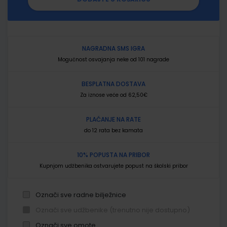
NAGRADNA SMS IGRA
Mogućnost osvajanja neke od 101 nagrade
BESPLATNA DOSTAVA
Za iznose veće od 62,50€
PLAĆANJE NA RATE
do 12 rata bez kamata
10% POPUSTA NA PRIBOR
Kupnjom udžbenika ostvarujete popust na školski pribor
Označi sve radne bilježnice
Označi sve udžbenike (trenutno nije dostupno)
Označi sve omote