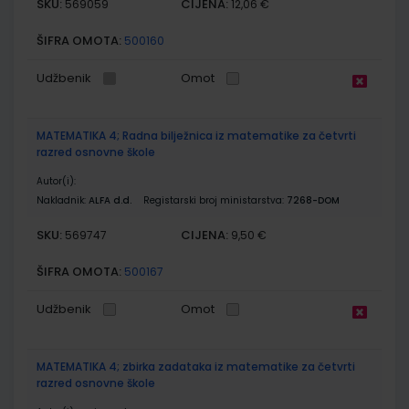
SKU:
CIJENA:
569059
12,06 €
ŠIFRA OMOTA:
500160
Udžbenik
Omot
MATEMATIKA 4; Radna bilježnica iz matematike za četvrti
razred osnovne škole
Autor(i):
Nakladnik:
ALFA d.d.
Registarski broj ministarstva:
7268-DOM
SKU:
CIJENA:
569747
9,50 €
ŠIFRA OMOTA:
500167
Udžbenik
Omot
MATEMATIKA 4; zbirka zadataka iz matematike za četvrti
razred osnovne škole