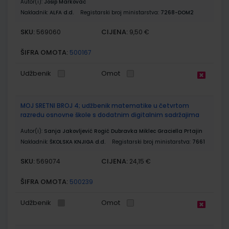
Autor(i):
Josip Markovac
Nakladnik:
ALFA d.d.
Registarski broj ministarstva:
7268-DOM2
SKU:
CIJENA:
569060
9,50 €
ŠIFRA OMOTA:
500167
Udžbenik
Omot
MOJ SRETNI BROJ 4; udžbenik matematike u četvrtom
razredu osnovne škole s dodatnim digitalnim sadržajima
Autor(i):
Sanja Jakovljević Rogić Dubravka Miklec Graciella Prtajin
Nakladnik:
ŠKOLSKA KNJIGA d.d.
Registarski broj ministarstva:
7661
SKU:
CIJENA:
569074
24,15 €
ŠIFRA OMOTA:
500239
Udžbenik
Omot