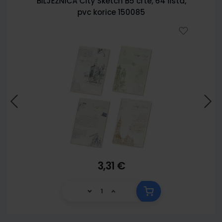
BILJEŽNICA City Sketch B5 crte, 64 lista,
pvc korice 150085
3,31 €