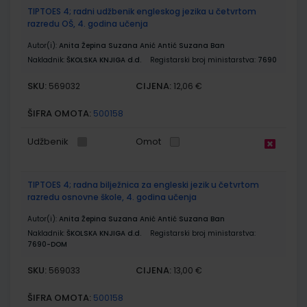
TIPTOES 4; radni udžbenik engleskog jezika u četvrtom
razredu OŠ, 4. godina učenja
Autor(i):
Anita Žepina Suzana Anić Antić Suzana Ban
Nakladnik:
ŠKOLSKA KNJIGA d.d.
Registarski broj ministarstva:
7690
SKU:
CIJENA:
569032
12,06 €
ŠIFRA OMOTA:
500158
Udžbenik
Omot
TIPTOES 4; radna bilježnica za engleski jezik u četvrtom
razredu osnovne škole, 4. godina učenja
Autor(i):
Anita Žepina Suzana Anić Antić Suzana Ban
Nakladnik:
ŠKOLSKA KNJIGA d.d.
Registarski broj ministarstva:
7690-DOM
SKU:
CIJENA:
569033
13,00 €
ŠIFRA OMOTA:
500158