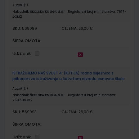
Autor(i):
/
Nakladnik:
ŠKOLSKA KNJIGA d.d.
Registarski broj ministarstva:
7617-
DOM2
SKU:
CIJENA:
569089
26,00 €
ŠIFRA OMOTA:
Udžbenik
ISTRAŽUJEMO NAŠ SVIJET 4; (KUTIJA) radna bilježnica s
priborom za istraživanje u četvrtom razredu osnovne škole
Autor(i):
/
Nakladnik:
ŠKOLSKA KNJIGA d.d.
Registarski broj ministarstva:
7637-DOM2
SKU:
CIJENA:
569093
26,00 €
ŠIFRA OMOTA:
Udžbenik