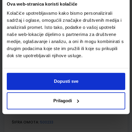
Ova web-stranica koristi kolačiće
osnovne škole s dodatnim digitalnim sadržajima
Kolačiće upotrebljavamo kako bismo personalizirali
Autor(i):
Ćorić Bakarić Palička Križanac Lukša
Nakladnik:
ŠKOLSKA KNJIGA d.d.
Registarski broj ministarstva:
7617
sadržaj i oglase, omogućili značajke društvenih medija i
analizirali promet. Isto tako, podatke o vašoj upotrebi
SKU:
CIJENA:
569087
18,11 €
naše web-lokacije dijelimo s partnerima za društvene
medije, oglašavanje i analizu, a oni ih mogu kombinirati s
ŠIFRA OMOTA:
500233
drugim podacima koje ste im pružili ili koje su prikupili
Udžbenik
Omot
dok ste upotrebljavali njihove usluge.
EUREKA 4; radna bilježnica za prirodu i društvo u četvrtom
razredu osnovne škole
Dopusti sve
Autor(i):
Ćorić Bakarić Palička Križanac Lukša
Nakladnik:
ŠKOLSKA KNJIGA d.d.
Registarski broj ministarstva:
7617-
DOM
Prilagodi
SKU:
CIJENA:
569088
11,00 €
ŠIFRA OMOTA:
500233