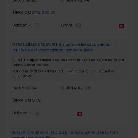
SKU:
CIJENA:
569092
11,00 €
ŠIFRA OMOTA:
500162
Udžbenik
Omot
ISTRAŽUJEMO NAŠ SVIJET 4; nastavni listići za prirodu i
društvo u četvrtom razredu osnovne škole
Autor(i):
Krajček Kolobarić Barun Ferenčak Tečić Kalogjera Kalogjera
Letina Kisovar Ivanda
Nakladnik:
ŠKOLSKA KNJIGA d.d.
Registarski broj ministarstva:
7637-DOM3
SKU:
CIJENA:
569094
10,00 €
ŠIFRA OMOTA:
Udžbenik
EUREKA 4; nastavni listići za prirodu i društvo u četvrtom
razredu osnovne škole