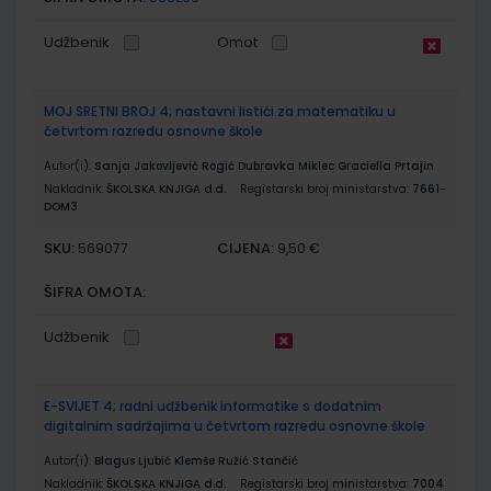
Udžbenik
Omot
MOJ SRETNI BROJ 4; nastavni listići za matematiku u
četvrtom razredu osnovne škole
Autor(i):
Sanja Jakovljević Rogić Dubravka Miklec Graciella Prtajin
Nakladnik:
ŠKOLSKA KNJIGA d.d.
Registarski broj ministarstva:
7661-
DOM3
SKU:
CIJENA:
569077
9,50 €
ŠIFRA OMOTA:
Udžbenik
E-SVIJET 4; radni udžbenik informatike s dodatnim
digitalnim sadržajima u četvrtom razredu osnovne škole
Autor(i):
Blagus Ljubić Klemše Ružić Stančić
Nakladnik:
ŠKOLSKA KNJIGA d.d.
Registarski broj ministarstva:
7004