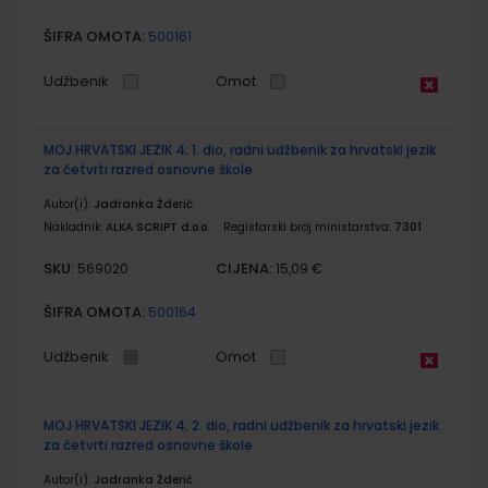
ŠIFRA OMOTA:
500161
Udžbenik
Omot
MOJ HRVATSKI JEZIK 4; 1. dio, radni udžbenik za hrvatski jezik
za četvrti razred osnovne škole
Autor(i):
Jadranka Žderić
Nakladnik:
ALKA SCRIPT d.o.o.
Registarski broj ministarstva:
7301
SKU:
CIJENA:
569020
15,09 €
ŠIFRA OMOTA:
500164
Udžbenik
Omot
MOJ HRVATSKI JEZIK 4; 2. dio, radni udžbenik za hrvatski jezik
za četvrti razred osnovne škole
Autor(i):
Jadranka Žderić