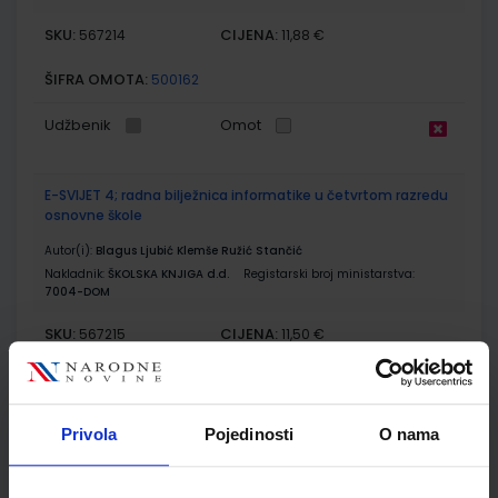
SKU:
CIJENA:
567214
11,88 €
ŠIFRA OMOTA:
500162
Udžbenik
Omot
E-SVIJET 4; radna bilježnica informatike u četvrtom razredu
osnovne škole
Autor(i):
Blagus Ljubić Klemše Ružić Stančić
Nakladnik:
ŠKOLSKA KNJIGA d.d.
Registarski broj ministarstva:
7004-DOM
SKU:
CIJENA:
567215
11,50 €
ŠIFRA OMOTA:
500744
Udžbenik
Omot
Privola
Pojedinosti
O nama
EUREKA 4; udžbenik prirode i društva u četvrtom razredu