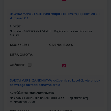
LIKOVNA MAPA 3 i 4; likovna mapa s kolažnim papirom za 3. i
4. razred OŠ
Autor(i):
-
Nakladnik:
ŠKOLSKA KNJIGA d.d.
Registarski broj ministarstva:
014175
SKU:
CIJENA:
569364
13,00 €
ŠIFRA OMOTA:
Udžbenik
DAROVI VJERE I ZAJEDNIŠTVA; udžbenik za katolički vjeronauk
četvrtoga razreda osnovne škole
Autor(i):
Ivica Pažin Ante Pavlović
Nakladnik:
KRŠĆANSKA SADAŠNJOST d.o.o.
Registarski broj
ministarstva:
7359