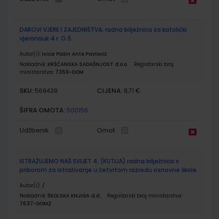
DAROVI VJERE I ZAJEDNIŠTVA; radna bilježnica za katolički
vjeronauk 4 r. O.Š.
Autor(i):
Ivica Pažin Ante Pavlović
Nakladnik:
KRŠĆANSKA SADAŠNJOST d.o.o.
Registarski broj
ministarstva:
7359-DOM
SKU:
CIJENA:
569439
8,71 €
ŠIFRA OMOTA:
500156
Udžbenik
Omot
ISTRAŽUJEMO NAŠ SVIJET 4; (KUTIJA) radna bilježnica s
priborom za istraživanje u četvrtom razredu osnovne škole
Autor(i):
/
Nakladnik:
ŠKOLSKA KNJIGA d.d.
Registarski broj ministarstva:
7637-DOM2