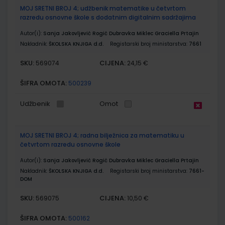
MOJ SRETNI BROJ 4; udžbenik matematike u četvrtom
razredu osnovne škole s dodatnim digitalnim sadržajima
Autor(i):
Sanja Jakovljević Rogić Dubravka Miklec Graciella Prtajin
Nakladnik:
ŠKOLSKA KNJIGA d.d.
Registarski broj ministarstva:
7661
SKU:
CIJENA:
569074
24,15 €
ŠIFRA OMOTA:
500239
Udžbenik
Omot
MOJ SRETNI BROJ 4; radna bilježnica za matematiku u
četvrtom razredu osnovne škole
Autor(i):
Sanja Jakovljević Rogić Dubravka Miklec Graciella Prtajin
Nakladnik:
ŠKOLSKA KNJIGA d.d.
Registarski broj ministarstva:
7661-
DOM
SKU:
CIJENA:
569075
10,50 €
ŠIFRA OMOTA:
500162