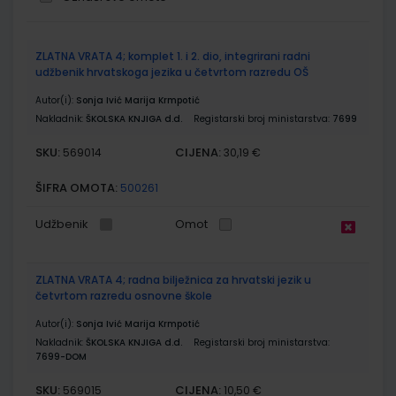
Grupirani
ZLATNA VRATA 4; komplet 1. i 2. dio, integrirani radni
proizvodi
udžbenik hrvatskoga jezika u četvrtom razredu OŠ
Autor(i):
Sonja Ivić Marija Krmpotić
Nakladnik:
ŠKOLSKA KNJIGA d.d.
Registarski broj ministarstva:
7699
SKU:
CIJENA:
569014
30,19 €
ŠIFRA OMOTA:
500261
Udžbenik
Omot
ZLATNA VRATA 4; radna bilježnica za hrvatski jezik u
četvrtom razredu osnovne škole
Autor(i):
Sonja Ivić Marija Krmpotić
Nakladnik:
ŠKOLSKA KNJIGA d.d.
Registarski broj ministarstva:
7699-DOM
SKU:
CIJENA:
569015
10,50 €