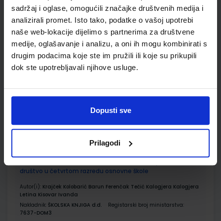
sadržaj i oglase, omogućili značajke društvenih medija i
analizirali promet. Isto tako, podatke o vašoj upotrebi
ISTRAŽUJEMO NAŠ SVIJET 4; radna bilježnica za prirodu i
naše web-lokacije dijelimo s partnerima za društvene
društvo u četvrtom razredu osnovne škole
medije, oglašavanje i analizu, a oni ih mogu kombinirati s
Autor(i):
Tamara Kisovar Ivanda Alena Letina Zdenko Braičić
drugim podacima koje ste im pružili ili koje su prikupili
Nakladnik:
ŠKOLSKA KNJIGA d.d.
Registarski broj ministarstva:
dok ste upotrebljavali njihove usluge.
7637-DOM
SKU:
CIJENA:
569092
11,00 €
ŠIFRA OMOTA:
Dopusti sve
500162
Udžbenik
Omot
Prilagodi
ISTRAŽUJEMO NAŠ SVIJET 4; nastavni listići za prirodu i
društvo u četvrtom razredu osnovne škole
Autor(i):
Krajček Kolobarić Barun Ferenčak Tečić Kalogjera Kalogjera
Letina Kisovar Ivanda
Nakladnik:
ŠKOLSKA KNJIGA d.d.
Registarski broj ministarstva:
7637-DOM3