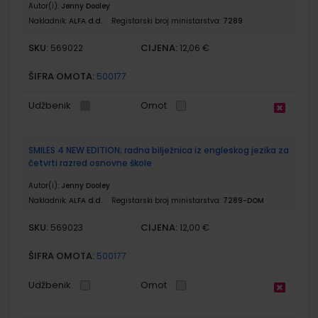
Autor(i):
Jenny Dooley
Nakladnik:
ALFA d.d.
Registarski broj ministarstva:
7289
SKU:
CIJENA:
569022
12,06 €
ŠIFRA OMOTA:
500177
Udžbenik
Omot
SMILES 4 NEW EDITION; radna bilježnica iz engleskog jezika za
četvrti razred osnovne škole
Autor(i):
Jenny Dooley
Nakladnik:
ALFA d.d.
Registarski broj ministarstva:
7289-DOM
SKU:
CIJENA:
569023
12,00 €
ŠIFRA OMOTA:
500177
Udžbenik
Omot