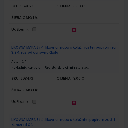
SKU:
CIJENA:
569094
10,00 €
ŠIFRA OMOTA:
Udžbenik
LIKOVNA MAPA 3 i 4; likovna mapa s kolaž i raster papirom za
3. i 4. razred osnovne škole
Autor(i):
/
Nakladnik:
ALFA d.d.
Registarski broj ministarstva:
SKU:
CIJENA:
993473
13,00 €
ŠIFRA OMOTA:
Udžbenik
LIKOVNA MAPA 3 i 4; likovna mapa s kolažnim papirom za 3. i
4. razred OŠ