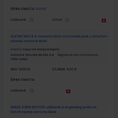
ŠIFRA OMOTA:
500161
Udžbenik
Omot
ZLATNA VRATA 4; nastavni listići za hrvatski jezik u četvrtom
razredu osnovne škole
Autor(i):
Sonja Ivić Marija Krmpotić
Nakladnik:
ŠKOLSKA KNJIGA d.d.
Registarski broj ministarstva:
7699-DOM2
SKU:
CIJENA:
569016
9,00 €
ŠIFRA OMOTA:
Udžbenik
SMILES 4 NEW EDITION; udžbenik iz engleskog jezika za
četvrti razred osnovne škole