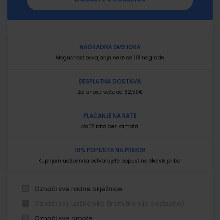
NAGRADNA SMS IGRA
Mogućnost osvajanja neke od 101 nagrade
BESPLATNA DOSTAVA
Za iznose veće od 62,50€
PLAĆANJE NA RATE
do 12 rata bez kamata
10% POPUSTA NA PRIBOR
Kupnjom udžbenika ostvarujete popust na školski pribor
Označi sve radne bilježnice
Označi sve udžbenike (trenutno nije dostupno)
Označi sve omote