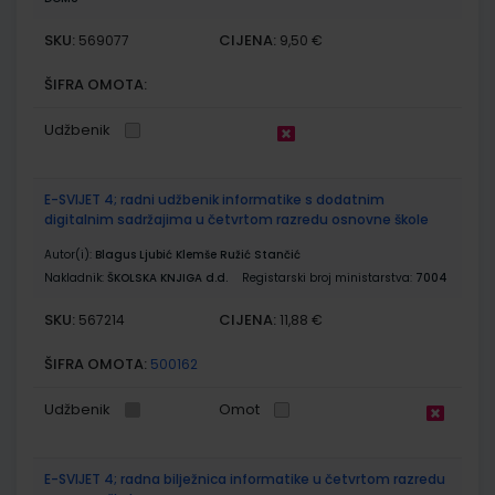
SKU:
CIJENA:
569077
9,50 €
ŠIFRA OMOTA:
Udžbenik
E-SVIJET 4; radni udžbenik informatike s dodatnim
digitalnim sadržajima u četvrtom razredu osnovne škole
Autor(i):
Blagus Ljubić Klemše Ružić Stančić
Nakladnik:
ŠKOLSKA KNJIGA d.d.
Registarski broj ministarstva:
7004
SKU:
CIJENA:
567214
11,88 €
ŠIFRA OMOTA:
500162
Udžbenik
Omot
E-SVIJET 4; radna bilježnica informatike u četvrtom razredu