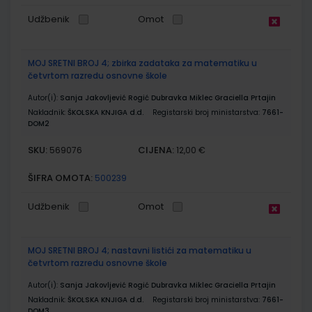
Udžbenik
Omot
MOJ SRETNI BROJ 4; zbirka zadataka za matematiku u
četvrtom razredu osnovne škole
Autor(i):
Sanja Jakovljević Rogić Dubravka Miklec Graciella Prtajin
Nakladnik:
ŠKOLSKA KNJIGA d.d.
Registarski broj ministarstva:
7661-
DOM2
SKU:
CIJENA:
569076
12,00 €
ŠIFRA OMOTA:
500239
Udžbenik
Omot
MOJ SRETNI BROJ 4; nastavni listići za matematiku u
četvrtom razredu osnovne škole
Autor(i):
Sanja Jakovljević Rogić Dubravka Miklec Graciella Prtajin
Nakladnik:
ŠKOLSKA KNJIGA d.d.
Registarski broj ministarstva:
7661-
DOM3