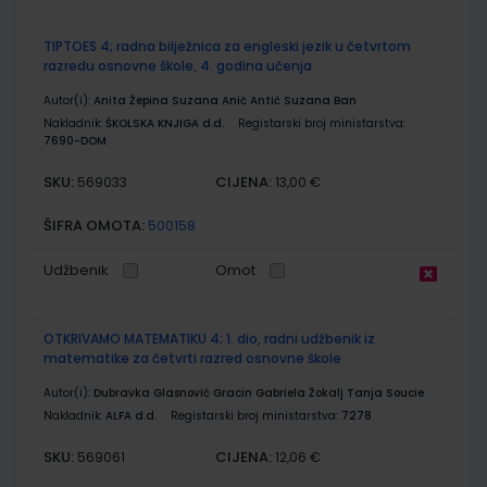
TIPTOES 4; radna bilježnica za engleski jezik u četvrtom
razredu osnovne škole, 4. godina učenja
Autor(i):
Anita Žepina Suzana Anić Antić Suzana Ban
Nakladnik:
ŠKOLSKA KNJIGA d.d.
Registarski broj ministarstva:
7690-DOM
SKU:
CIJENA:
569033
13,00 €
ŠIFRA OMOTA:
500158
Udžbenik
Omot
OTKRIVAMO MATEMATIKU 4; 1. dio, radni udžbenik iz
matematike za četvrti razred osnovne škole
Autor(i):
Dubravka Glasnović Gracin Gabriela Žokalj Tanja Soucie
Nakladnik:
ALFA d.d.
Registarski broj ministarstva:
7278
SKU:
CIJENA:
569061
12,06 €