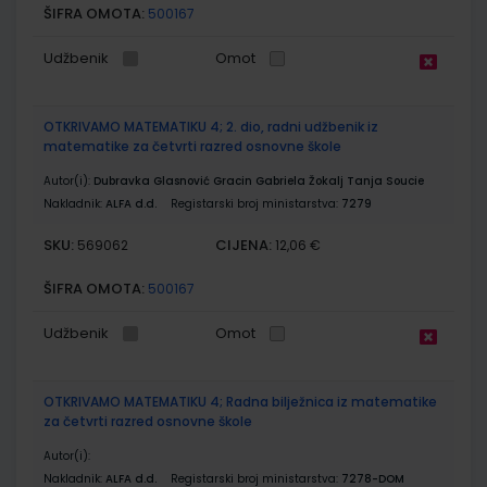
ŠIFRA OMOTA:
500167
Udžbenik
Omot
OTKRIVAMO MATEMATIKU 4; 2. dio, radni udžbenik iz
matematike za četvrti razred osnovne škole
Autor(i):
Dubravka Glasnović Gracin Gabriela Žokalj Tanja Soucie
Nakladnik:
ALFA d.d.
Registarski broj ministarstva:
7279
SKU:
CIJENA:
569062
12,06 €
ŠIFRA OMOTA:
500167
Udžbenik
Omot
OTKRIVAMO MATEMATIKU 4; Radna bilježnica iz matematike
za četvrti razred osnovne škole
Autor(i):
Nakladnik:
ALFA d.d.
Registarski broj ministarstva:
7278-DOM