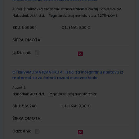
Autor(i):
Dubravka Glasnović Gracin Gabriela Žokalj Tanja Soucie
Nakladnik:
ALFA d.d.
Registarski broj ministarstva:
7278-DOM3
SKU:
CIJENA:
569064
9,00 €
ŠIFRA OMOTA:
Udžbenik
OTKRIVAMO MATEMATIKU 4; listići za integriranu nastavu iz
matematike za četvrti razred osnovne škole
Autor(i):
Nakladnik:
ALFA d.d.
Registarski broj ministarstva:
SKU:
CIJENA:
569748
9,00 €
ŠIFRA OMOTA:
Udžbenik