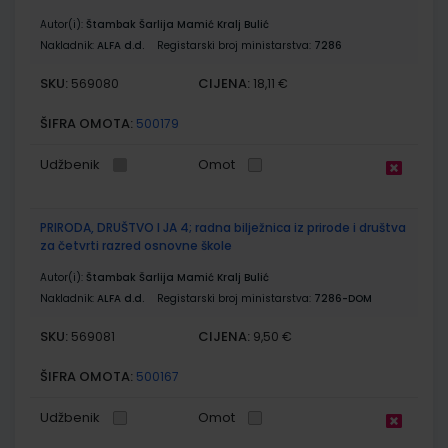
Autor(i):
Štambak Šarlija Mamić Kralj Bulić
Nakladnik:
ALFA d.d.
Registarski broj ministarstva:
7286
SKU:
CIJENA:
569080
18,11 €
ŠIFRA OMOTA:
500179
Udžbenik
Omot
PRIRODA, DRUŠTVO I JA 4; radna bilježnica iz prirode i društva
za četvrti razred osnovne škole
Autor(i):
Štambak Šarlija Mamić Kralj Bulić
Nakladnik:
ALFA d.d.
Registarski broj ministarstva:
7286-DOM
SKU:
CIJENA:
569081
9,50 €
ŠIFRA OMOTA:
500167
Udžbenik
Omot