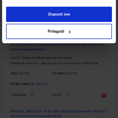
SKU:
CIJENA:
567212
11,88 €
Dopusti sve
ŠIFRA OMOTA:
500167
Udžbenik
Omot
Prilagodi
MOJA DOMENA 4; radna bilježnica iz informatike za četvrti
razred osnovne škole
Autor(i):
Blaženka Rihter Karmen Toić Dlačić
Nakladnik:
ALFA d.d.
Registarski broj ministarstva:
6540-DOM
SKU:
CIJENA:
567213
9,50 €
ŠIFRA OMOTA:
500160
Udžbenik
Omot
PRIRODA, DRUŠTVO I JA 4; radni udžbenik iz prirode i društva
za četvrti razred osnovne škole