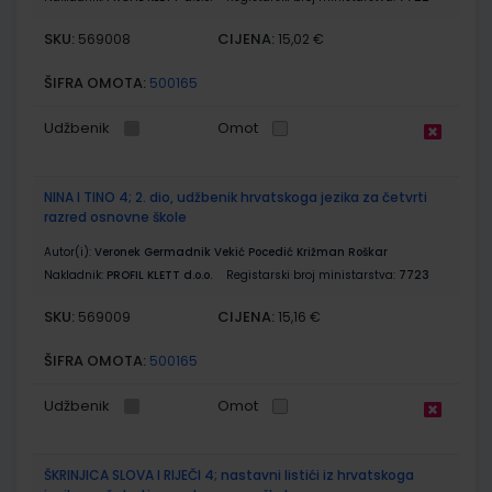
SKU:
CIJENA:
569008
15,02 €
ŠIFRA OMOTA:
500165
Udžbenik
Omot
NINA I TINO 4; 2. dio, udžbenik hrvatskoga jezika za četvrti
razred osnovne škole
Autor(i):
Veronek Germadnik Vekić Pocedić Križman Roškar
Nakladnik:
PROFIL KLETT d.o.o.
Registarski broj ministarstva:
7723
SKU:
CIJENA:
569009
15,16 €
ŠIFRA OMOTA:
500165
Udžbenik
Omot
ŠKRINJICA SLOVA I RIJEČI 4; nastavni listići iz hrvatskoga