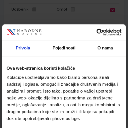
Udžbenik
Omot
NINA I TINO 4; zbirka zadataka iz matematike za četvrti
razred osnovne škole
Autor(i):
Simona Jurjević Tihana Levar Ivana Raljević
Nakladnik:
PROFIL KLETT d.o.o.
Registarski broj ministarstva:
7726-
Privola
Pojedinosti
O nama
DOM
SKU:
CIJENA:
569067
11,00 €
Ova web-stranica koristi kolačiće
ŠIFRA OMOTA:
500274
Kolačiće upotrebljavamo kako bismo personalizirali
sadržaj i oglase, omogućili značajke društvenih medija i
Udžbenik
Omot
analizirali promet. Isto tako, podatke o vašoj upotrebi
naše web-lokacije dijelimo s partnerima za društvene
MOJA DOMENA 4; udžbenik iz informatike za četvrti razred
medije, oglašavanje i analizu, a oni ih mogu kombinirati s
osnovne škole
drugim podacima koje ste im pružili ili koje su prikupili
dok ste upotrebljavali njihove usluge.
Autor(i):
Blaženka Rihter Karmen Toić Dlačić
Nakladnik:
ALFA d.d.
Registarski broj ministarstva:
6540