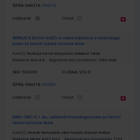
ŠIFRA OMOTA:
500179
Udžbenik
Omot
ŠKRINJICA SLOVA I RIJEČI 4; radna bilježnica iz hrvatskoga
jezika za četvrti razred osnovne škole
Autor(i):
Škribulja Horvat Marjanović Gabelica Težak
Nakladnik:
ALFA d.d.
Registarski broj ministarstva:
7292-DOM
SKU:
CIJENA:
569006
9,50 €
ŠIFRA OMOTA:
500167
Udžbenik
Omot
NINA I TINO 4; 1. dio, udžbenik hrvatskoga jezika za četvrti
razred osnovne škole
Autor(i):
Veronek Germadnik Vekić Pocedić Križman Roškar
Nakladnik:
PROFIL KLETT d.o.o.
Registarski broj ministarstva:
7722