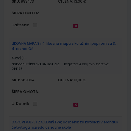
SKU:
CIJENA:
993473
13,00 €
ŠIFRA OMOTA:
Udžbenik
LIKOVNA MAPA 3 i 4; likovna mapa s kolažnim papirom za 3. i
4. razred OŠ
Autor(i):
-
Nakladnik:
ŠKOLSKA KNJIGA d.d.
Registarski broj ministarstva:
014175
SKU:
CIJENA:
569364
13,00 €
ŠIFRA OMOTA:
Udžbenik
DAROVI VJERE I ZAJEDNIŠTVA; udžbenik za katolički vjeronauk
četvrtoga razreda osnovne škole