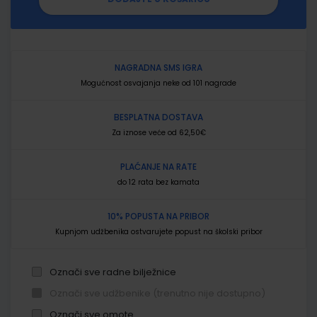
NAGRADNA SMS IGRA
Mogućnost osvajanja neke od 101 nagrade
BESPLATNA DOSTAVA
Za iznose veće od 62,50€
PLAĆANJE NA RATE
do 12 rata bez kamata
10% POPUSTA NA PRIBOR
Kupnjom udžbenika ostvarujete popust na školski pribor
Označi sve radne bilježnice
Označi sve udžbenike (trenutno nije dostupno)
Označi sve omote