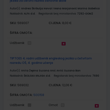
jezika za četvrti razred osnovne škole
Autor(i):
Andrea Škribulja Horvat Vesna Marjanović Marina Gabelica
Nakladnik:
ALFA d.d.
Registarski broj ministarstva:
7292-DOM2
SKU:
CIJENA:
569007
8,00 €
ŠIFRA OMOTA:
Udžbenik
TIPTOES 4; radni udžbenik engleskog jezika u četvrtom
razredu OŠ, 4. godina učenja
Autor(i):
Anita Žepina Suzana Anić Antić Suzana Ban
Nakladnik:
ŠKOLSKA KNJIGA d.d.
Registarski broj ministarstva:
7690
SKU:
CIJENA:
569032
12,06 €
ŠIFRA OMOTA:
500158
Udžbenik
Omot