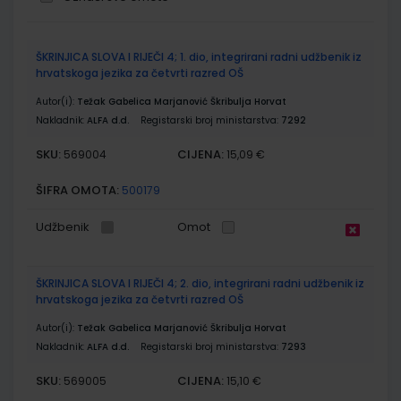
Grupirani
ŠKRINJICA SLOVA I RIJEČI 4; 1. dio, integrirani radni udžbenik iz
proizvodi
hrvatskoga jezika za četvrti razred OŠ
Autor(i):
Težak Gabelica Marjanović Škribulja Horvat
Nakladnik:
ALFA d.d.
Registarski broj ministarstva:
7292
SKU:
CIJENA:
569004
15,09 €
ŠIFRA OMOTA:
500179
Udžbenik
Omot
ŠKRINJICA SLOVA I RIJEČI 4; 2. dio, integrirani radni udžbenik iz
hrvatskoga jezika za četvrti razred OŠ
Autor(i):
Težak Gabelica Marjanović Škribulja Horvat
Nakladnik:
ALFA d.d.
Registarski broj ministarstva:
7293
SKU:
CIJENA:
569005
15,10 €