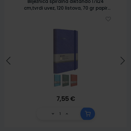
Bilježnica spiralna diktando 17x24
cm,tvrdi uvez, 120 listova, 70 gr papir
5902
7,55 €