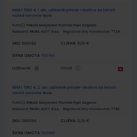
NINA I TINO 4; 1. dio, udžbenik prirode i društva za četvrti
razred osnovne škole
Autor(i):
Piškulić Marjanović Pizzitola Prpić Zagorac
Nakladnik:
PROFIL KLETT d.o.o.
Registarski broj ministarstva:
7724
SKU:
CIJENA:
569083
9,05 €
ŠIFRA OMOTA:
500164
Udžbenik
Omot
NINA I TINO 4; 2. dio, udžbenik prirode i društva za četvrti
razred osnovne škole
Autor(i):
Piškulić Marjanović Pizzitola Prpić Zagorac
Nakladnik:
PROFIL KLETT d.o.o.
Registarski broj ministarstva:
7725
SKU:
CIJENA:
569084
9,06 €
ŠIFRA OMOTA:
500165