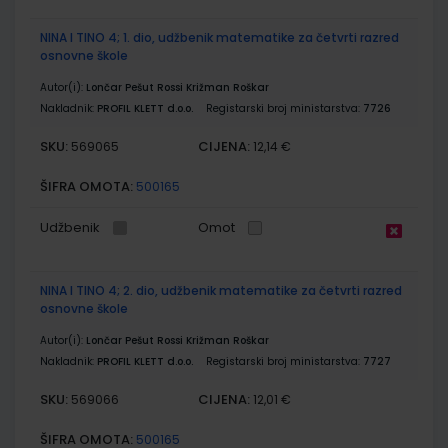
NINA I TINO 4; 1. dio, udžbenik matematike za četvrti razred
osnovne škole
Autor(i):
Lončar Pešut Rossi Križman Roškar
Nakladnik:
PROFIL KLETT d.o.o.
Registarski broj ministarstva:
7726
SKU:
CIJENA:
569065
12,14 €
ŠIFRA OMOTA:
500165
Udžbenik
Omot
NINA I TINO 4; 2. dio, udžbenik matematike za četvrti razred
osnovne škole
Autor(i):
Lončar Pešut Rossi Križman Roškar
Nakladnik:
PROFIL KLETT d.o.o.
Registarski broj ministarstva:
7727
SKU:
CIJENA:
569066
12,01 €
ŠIFRA OMOTA:
500165