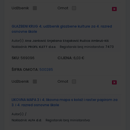
Udžbenik
Omot
GLAZBENI KRUG 4; udžbenik glazbene kulture za 4. razred
osnovne škole
Autor(i):
Ana Janković Snježana Stojaković Ružica Ambruš-Kiš
Nakladnik:
PROFIL KLETT d.o.o.
Registarski broj ministarstva:
7473
SKU:
CIJENA:
569096
6,03 €
ŠIFRA OMOTA:
500285
Udžbenik
Omot
LIKOVNA MAPA 3 i 4; likovna mapa s kolaž i raster papirom za
3. i 4. razred osnovne škole
Autor(i):
/
Nakladnik:
ALFA d.d.
Registarski broj ministarstva: