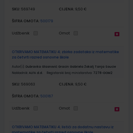
SKU:
CIJENA:
569749
9,50 €
ŠIFRA OMOTA:
500179
Udžbenik
Omot
OTKRIVAMO MATEMATIKU 4; zbirka zadataka iz matematike
za četvrti razred osnovne škole
Autor(i):
Dubravka Glasnović Gracin Gabriela Žokalj Tanja Soucie
Nakladnik:
ALFA d.d.
Registarski broj ministarstva:
7278-DOM2
SKU:
CIJENA:
569063
9,50 €
ŠIFRA OMOTA:
500167
Udžbenik
Omot
OTKRIVAMO MATEMATIKU 4; listići za dodatnu nastavu iz
matematike za četvrti razred osnovne škole