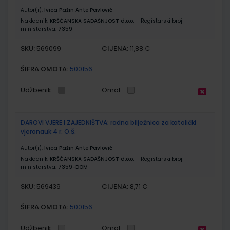
Autor(i):
Ivica Pažin Ante Pavlović
Nakladnik:
KRŠĆANSKA SADAŠNJOST d.o.o.
Registarski broj
ministarstva:
7359
SKU:
CIJENA:
569099
11,88 €
ŠIFRA OMOTA:
500156
Udžbenik
Omot
DAROVI VJERE I ZAJEDNIŠTVA; radna bilježnica za katolički
vjeronauk 4 r. O.Š.
Autor(i):
Ivica Pažin Ante Pavlović
Nakladnik:
KRŠĆANSKA SADAŠNJOST d.o.o.
Registarski broj
ministarstva:
7359-DOM
SKU:
CIJENA:
569439
8,71 €
ŠIFRA OMOTA:
500156
Udžbenik
Omot