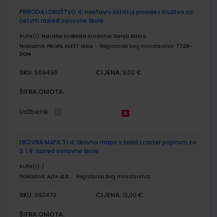
PRIRODA I DRUŠTVO 4; nastavni listići iz prirode i društva za
četvrti razred osnovne škole
Autor(i):
Nataša Svoboda Arnautov Sanja Basta
Nakladnik:
PROFIL KLETT d.o.o.
Registarski broj ministarstva:
7728-
DOM
SKU:
CIJENA:
569496
9,00 €
ŠIFRA OMOTA:
Udžbenik
LIKOVNA MAPA 3 i 4; likovna mapa s kolaž i raster papirom za
3. i 4. razred osnovne škole
Autor(i):
/
Nakladnik:
ALFA d.d.
Registarski broj ministarstva:
SKU:
CIJENA:
993473
13,00 €
ŠIFRA OMOTA: