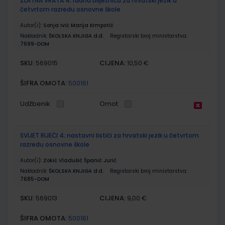
ZLATNA VRATA 4; radna bilježnica za hrvatski jezik u
četvrtom razredu osnovne škole
Autor(i):
Sonja Ivić Marija Krmpotić
Nakladnik:
ŠKOLSKA KNJIGA d.d.
Registarski broj ministarstva:
7699-DOM
SKU:
CIJENA:
569015
10,50 €
ŠIFRA OMOTA:
500161
Udžbenik
Omot
SVIJET RIJEČI 4; nastavni listići za hrvatski jezik u četvrtom
razredu osnovne škole
Autor(i):
Zokić Vladušić Španić Jurić
Nakladnik:
ŠKOLSKA KNJIGA d.d.
Registarski broj ministarstva:
7685-DOM
SKU:
CIJENA:
569013
9,00 €
ŠIFRA OMOTA:
500161