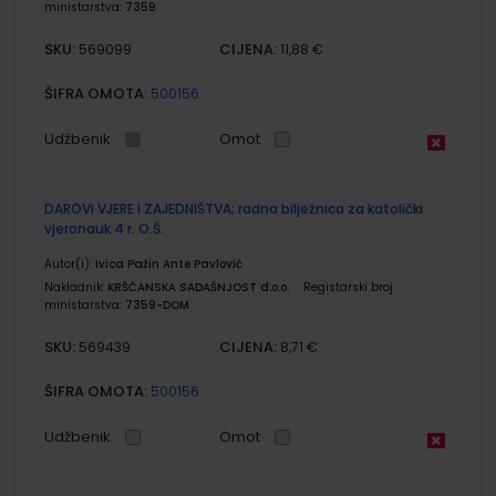
ministarstva:
7359
SKU:
CIJENA:
569099
11,88 €
ŠIFRA OMOTA:
500156
Udžbenik
Omot
DAROVI VJERE I ZAJEDNIŠTVA; radna bilježnica za katolički
vjeronauk 4 r. O.Š.
Autor(i):
Ivica Pažin Ante Pavlović
Nakladnik:
KRŠĆANSKA SADAŠNJOST d.o.o.
Registarski broj
ministarstva:
7359-DOM
SKU:
CIJENA:
569439
8,71 €
ŠIFRA OMOTA:
500156
Udžbenik
Omot