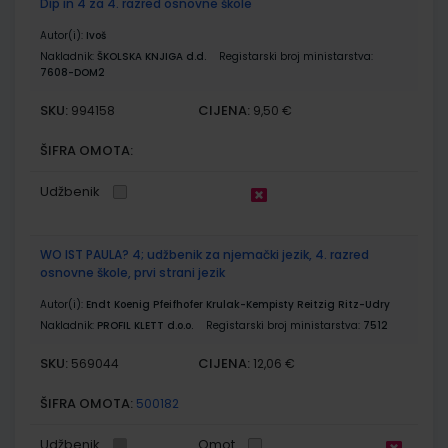
Dip in 4 za 4. razred osnovne škole
Autor(i):
Ivoš
Nakladnik:
ŠKOLSKA KNJIGA d.d.
Registarski broj ministarstva:
7608-DOM2
SKU:
CIJENA:
994158
9,50 €
ŠIFRA OMOTA:
Udžbenik
WO IST PAULA? 4; udžbenik za njemački jezik, 4. razred
osnovne škole, prvi strani jezik
Autor(i):
Endt Koenig Pfeifhofer Krulak-Kempisty Reitzig Ritz-Udry
Nakladnik:
PROFIL KLETT d.o.o.
Registarski broj ministarstva:
7512
SKU:
CIJENA:
569044
12,06 €
ŠIFRA OMOTA:
500182
Udžbenik
Omot