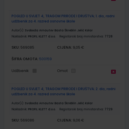
POGLED U SVIJET 4, TRAGOM PRIRODE I DRUŠTVA; 1. dio, radni
udžbenik za 4. razred osnovne škole
Autor(i):
Svoboda Arnautov Basta Škreblin Jelić Kolar
Nakladnik:
PROFIL KLETT d.o.o.
Registarski broj ministarstva:
7728
SKU:
CIJENA:
569085
9,05 €
ŠIFRA OMOTA:
500159
Udžbenik
Omot
POGLED U SVIJET 4, TRAGOM PRIRODE I DRUŠTVA; 2. dio, radni
udžbenik za 4. razred osnovne škole
Autor(i):
Svoboda Arnautov Basta Škreblin Jelić Kolar
Nakladnik:
PROFIL KLETT d.o.o.
Registarski broj ministarstva:
7729
SKU:
CIJENA:
569086
9,06 €