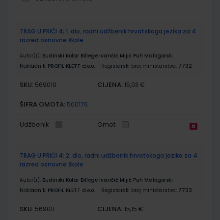
Grupirani
TRAG U PRIČI 4; 1. dio, radni udžbenik hrvatskoga jezika za 4.
proizvodi
razred osnovne škole
Autor(i):
Budinski Kolar Billege Ivančić Mijić Puh Malogorski
Nakladnik:
PROFIL KLETT d.o.o.
Registarski broj ministarstva:
7732
SKU:
CIJENA:
569010
15,03 €
ŠIFRA OMOTA:
500176
Udžbenik
Omot
TRAG U PRIČI 4; 2. dio, radni udžbenik hrvatskoga jezika za 4.
razred osnovne škole
Autor(i):
Budinski Kolar Billege Ivančić Mijić Puh Malogorski
Nakladnik:
PROFIL KLETT d.o.o.
Registarski broj ministarstva:
7733
SKU:
CIJENA:
569011
15,15 €