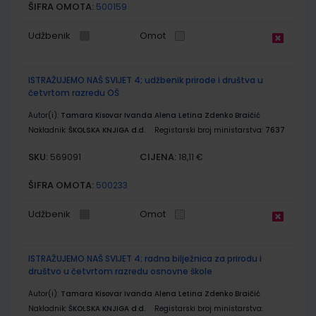
ŠIFRA OMOTA:
500159
Udžbenik
Omot
ISTRAŽUJEMO NAŠ SVIJET 4; udžbenik prirode i društva u
četvrtom razredu OŠ
Autor(i):
Tamara Kisovar Ivanda Alena Letina Zdenko Braičić
Nakladnik:
ŠKOLSKA KNJIGA d.d.
Registarski broj ministarstva:
7637
SKU:
CIJENA:
569091
18,11 €
ŠIFRA OMOTA:
500233
Udžbenik
Omot
ISTRAŽUJEMO NAŠ SVIJET 4; radna bilježnica za prirodu i
društvo u četvrtom razredu osnovne škole
Autor(i):
Tamara Kisovar Ivanda Alena Letina Zdenko Braičić
Nakladnik:
ŠKOLSKA KNJIGA d.d.
Registarski broj ministarstva: