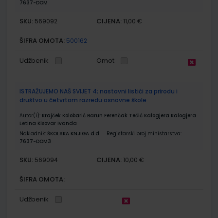
7637-DOM
SKU:
CIJENA:
569092
11,00 €
ŠIFRA OMOTA:
500162
Udžbenik
Omot
ISTRAŽUJEMO NAŠ SVIJET 4; nastavni listići za prirodu i
društvo u četvrtom razredu osnovne škole
Autor(i):
Krajček Kolobarić Barun Ferenčak Tečić Kalogjera Kalogjera
Letina Kisovar Ivanda
Nakladnik:
ŠKOLSKA KNJIGA d.d.
Registarski broj ministarstva:
7637-DOM3
SKU:
CIJENA:
569094
10,00 €
ŠIFRA OMOTA:
Udžbenik