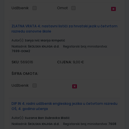
Udžbenik
Omot
ZLATNA VRATA 4; nastavni listići za hrvatski jezik u četvrtom
razredu osnovne škole
Autor(i):
Sonja Ivić Marija Krmpotić
Nakladnik:
ŠKOLSKA KNJIGA d.d.
Registarski broj ministarstva:
7699-DOM2
SKU:
CIJENA:
569016
9,00 €
ŠIFRA OMOTA:
Udžbenik
DIP IN 4; radni udžbenik engleskog jezika u četvrtom razredu
OŠ, 4. godina učenja
Autor(i):
Suzana Ban Dubravka Blažić
Nakladnik:
ŠKOLSKA KNJIGA d.d.
Registarski broj ministarstva:
7608