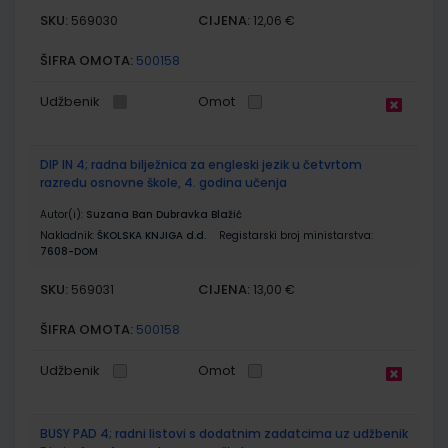
SKU:
CIJENA:
569030
12,06 €
ŠIFRA OMOTA:
500158
Udžbenik
Omot
DIP IN 4; radna bilježnica za engleski jezik u četvrtom
razredu osnovne škole, 4. godina učenja
Autor(i):
Suzana Ban Dubravka Blažić
Nakladnik:
ŠKOLSKA KNJIGA d.d.
Registarski broj ministarstva:
7608-DOM
SKU:
CIJENA:
569031
13,00 €
ŠIFRA OMOTA:
500158
Udžbenik
Omot
BUSY PAD 4; radni listovi s dodatnim zadatcima uz udžbenik