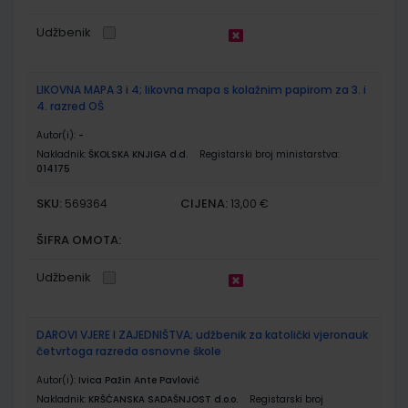
Udžbenik
LIKOVNA MAPA 3 i 4; likovna mapa s kolažnim papirom za 3. i
4. razred OŠ
Autor(i):
-
Nakladnik:
ŠKOLSKA KNJIGA d.d.
Registarski broj ministarstva:
014175
SKU:
CIJENA:
569364
13,00 €
ŠIFRA OMOTA:
Udžbenik
DAROVI VJERE I ZAJEDNIŠTVA; udžbenik za katolički vjeronauk
četvrtoga razreda osnovne škole
Autor(i):
Ivica Pažin Ante Pavlović
Nakladnik:
KRŠĆANSKA SADAŠNJOST d.o.o.
Registarski broj