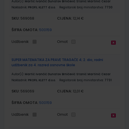
Autor(i):
Martić Ivančić Dunatov Brničević Stanić Martinić Cezar
Nakladnik:
PROFIL KLETT d.o.o.
Registarski broj ministarstva:
7730
SKU:
CIJENA:
569068
12,14 €
ŠIFRA OMOTA:
500159
Udžbenik
Omot
SUPER MATEMATIKA ZA PRAVE TRAGAČE 4; 2. dio, radni
udžbenik za 4. razred osnovne škole
Autor(i):
Martić Ivančić Dunatov Brničević Stanić Martinić Cezar
Nakladnik:
PROFIL KLETT d.o.o.
Registarski broj ministarstva:
7731
SKU:
CIJENA:
569069
12,01 €
ŠIFRA OMOTA:
500159
Udžbenik
Omot