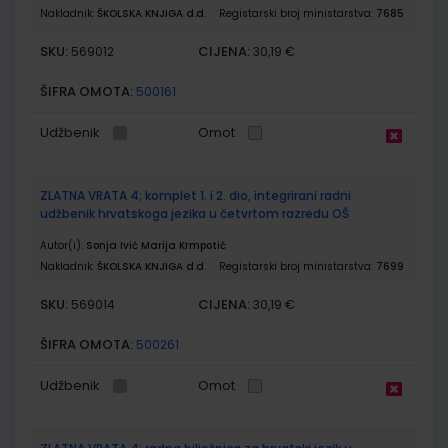
Nakladnik:
ŠKOLSKA KNJIGA d.d.
Registarski broj ministarstva:
7685
SKU:
CIJENA:
569012
30,19 €
ŠIFRA OMOTA:
500161
Udžbenik
Omot
ZLATNA VRATA 4; komplet 1. i 2. dio, integrirani radni
udžbenik hrvatskoga jezika u četvrtom razredu OŠ
Autor(i):
Sonja Ivić Marija Krmpotić
Nakladnik:
ŠKOLSKA KNJIGA d.d.
Registarski broj ministarstva:
7699
SKU:
CIJENA:
569014
30,19 €
ŠIFRA OMOTA:
500261
Udžbenik
Omot