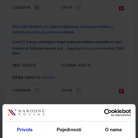
Udžbenik
Omot
MOJ SRETNI BROJ 4; radna bilježnica za matematiku u
četvrtom razredu osnovne škole
Autor(i):
Sanja Jakovljević Rogić Dubravka Miklec Graciella Prtajin
Nakladnik:
ŠKOLSKA KNJIGA d.d.
Registarski broj ministarstva:
7661-
DOM
SKU:
CIJENA:
569075
10,50 €
ŠIFRA OMOTA:
500162
Udžbenik
Omot
MOJ SRETNI BROJ 4; zbirka zadataka za matematiku u
četvrtom razredu osnovne škole
Autor(i):
Sanja Jakovljević Rogić Dubravka Miklec Graciella Prtajin
Privola
Pojedinosti
O nama
Nakladnik:
ŠKOLSKA KNJIGA d.d.
Registarski broj ministarstva:
7661-
DOM2