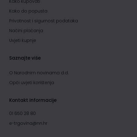
Kako kupovati
Kako do popusta
Privatnost i sigurnost podataka
Načini plaćanja
Uvjeti kupnje
Saznajte više
O Narodnim novinama d.d.
Opći uvjeti korištenja
Kontakt informacije
01 650 28 80
e-trgovina@nn.hr