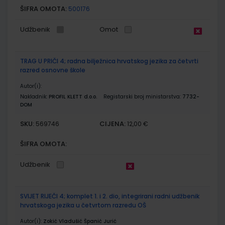
ŠIFRA OMOTA:
500176
Udžbenik
Omot
TRAG U PRIČI 4; radna bilježnica hrvatskog jezika za četvrti
razred osnovne škole
Autor(i):
Nakladnik:
PROFIL KLETT d.o.o.
Registarski broj ministarstva:
7732-
DOM
SKU:
CIJENA:
569746
12,00 €
ŠIFRA OMOTA:
Udžbenik
SVIJET RIJEČI 4; komplet 1. i 2. dio, integrirani radni udžbenik
hrvatskoga jezika u četvrtom razredu OŠ
Autor(i):
Zokić Vladušić Španić Jurić