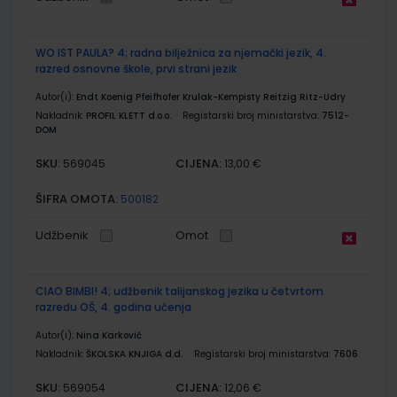
WO IST PAULA? 4; radna bilježnica za njemački jezik, 4.
razred osnovne škole, prvi strani jezik
Autor(i):
Endt Koenig Pfeifhofer Krulak-Kempisty Reitzig Ritz-Udry
Nakladnik:
PROFIL KLETT d.o.o.
Registarski broj ministarstva:
7512-
DOM
SKU:
CIJENA:
569045
13,00 €
ŠIFRA OMOTA:
500182
Udžbenik
Omot
CIAO BIMBI! 4; udžbenik talijanskog jezika u četvrtom
razredu OŠ, 4. godina učenja
Autor(i):
Nina Karković
Nakladnik:
ŠKOLSKA KNJIGA d.d.
Registarski broj ministarstva:
7606
SKU:
CIJENA:
569054
12,06 €