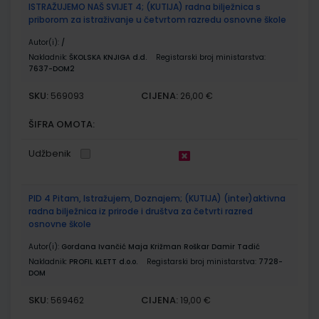
ISTRAŽUJEMO NAŠ SVIJET 4; (KUTIJA) radna bilježnica s
priborom za istraživanje u četvrtom razredu osnovne škole
Autor(i):
/
Nakladnik:
ŠKOLSKA KNJIGA d.d.
Registarski broj ministarstva:
7637-DOM2
SKU:
CIJENA:
569093
26,00 €
ŠIFRA OMOTA:
Udžbenik
PID 4 Pitam, Istražujem, Doznajem; (KUTIJA) (inter)aktivna
radna bilježnica iz prirode i društva za četvrti razred
osnovne škole
Autor(i):
Gordana Ivančić Maja Križman Roškar Damir Tadić
Nakladnik:
PROFIL KLETT d.o.o.
Registarski broj ministarstva:
7728-
DOM
SKU:
CIJENA:
569462
19,00 €