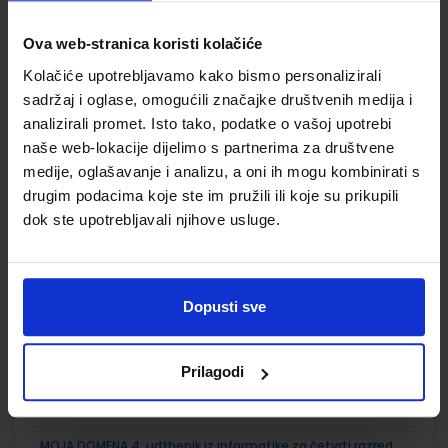
SKU:
CIJENA:
569076
12,00 €
Ova web-stranica koristi kolačiće
ŠIFRA OMOTA:
500239
Kolačiće upotrebljavamo kako bismo personalizirali
sadržaj i oglase, omogućili značajke društvenih medija i
Udžbenik
Omot
analizirali promet. Isto tako, podatke o vašoj upotrebi
naše web-lokacije dijelimo s partnerima za društvene
medije, oglašavanje i analizu, a oni ih mogu kombinirati s
MOJ SRETNI BROJ 4; nastavni listići za matematiku u
četvrtom razredu osnovne škole
drugim podacima koje ste im pružili ili koje su prikupili
dok ste upotrebljavali njihove usluge.
Autor(i):
Sanja Jakovljević Rogić Dubravka Miklec Graciella Prtajin
Nakladnik:
ŠKOLSKA KNJIGA d.d.
Registarski broj ministarstva:
7661-
DOM3
SKU:
CIJENA:
569077
9,50 €
Dopusti sve
ŠIFRA OMOTA:
Prilagodi
Udžbenik
MOJA DOMENA 4; udžbenik iz informatike za četvrti razred