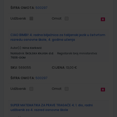
ŠIFRA OMOTA:
500297
Udžbenik
Omot
CIAO BIMBI! 4; radna bilježnica za talijanski jezik u četvrtom
razredu osnovne škole, 4. godina učenja
Autor(i):
Nina Karković
Nakladnik:
ŠKOLSKA KNJIGA d.d.
Registarski broj ministarstva:
7606-DOM
SKU:
CIJENA:
569055
13,00 €
ŠIFRA OMOTA:
500297
Udžbenik
Omot
SUPER MATEMATIKA ZA PRAVE TRAGAČE 4; 1. dio, radni
udžbenik za 4. razred osnovne škole