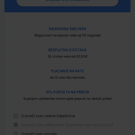
NAGRADNA SMS IGRA
Mogućnost osvajanja neke od 101 nagrade
BESPLATNA DOSTAVA
Za iznose veće od 62,50€
PLAĆANJE NA RATE
do 12 rata bez kamata
10% POPUSTA NA PRIBOR
Kupnjom udžbenika ostvarujete popust na školski pribor
Označi sve radne bilježnice
Označi sve udžbenike (trenutno nije dostupno)
Označi sve omote