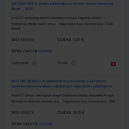
MATEMATIKA 4; zbirka zadataka za četvrti razred osnovne
škole _ 2021
Autor(i):
Marijana Martić Gordana Ivančić Željana Lažeta
Nakladnik:
PROFIL KLETT d.o.o.
Registarski broj ministarstva:
7730-
DOM2
SKU:
CIJENA:
569440
11,00 €
ŠIFRA OMOTA:
500159
Udžbenik
Omot
MOJ SRETNI BROJ 4; udžbenik matematike u četvrtom
razredu osnovne škole s dodatnim digitalnim sadržajima
Autor(i):
Sanja Jakovljević Rogić Dubravka Miklec Graciella Prtajin
Nakladnik:
ŠKOLSKA KNJIGA d.d.
Registarski broj ministarstva:
7661
SKU:
CIJENA:
569074
24,15 €
ŠIFRA OMOTA:
500239