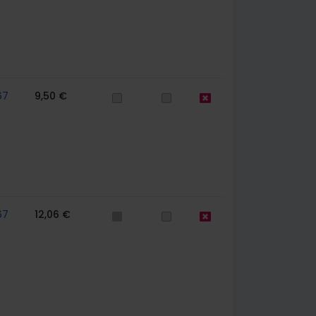
67
9,50 €
67
12,06 €