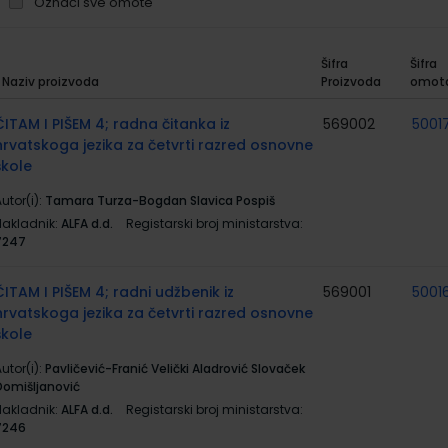
Označi sve omote
Šifra
Šifra
Naziv proizvoda
Proizvoda
omot
rupirani
roizvodi
ČITAM I PIŠEM 4; radna čitanka iz
569002
5001
hrvatskoga jezika za četvrti razred osnovne
škole
utor(i):
Tamara Turza-Bogdan Slavica Pospiš
Nakladnik:
ALFA d.d.
Registarski broj ministarstva:
7247
ČITAM I PIŠEM 4; radni udžbenik iz
569001
5001
hrvatskoga jezika za četvrti razred osnovne
škole
utor(i):
Pavličević-Franić Velički Aladrović Slovaček
Domišljanović
Nakladnik:
ALFA d.d.
Registarski broj ministarstva:
7246