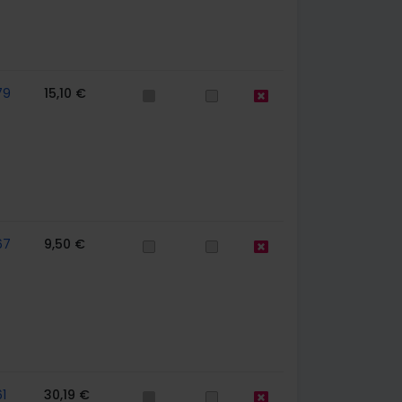
79
15,10 €
67
9,50 €
1
30,19 €