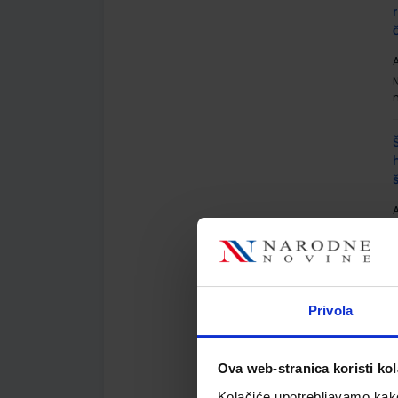
A
A
Privola
A
Ova web-stranica koristi kol
Kolačiće upotrebljavamo kako 