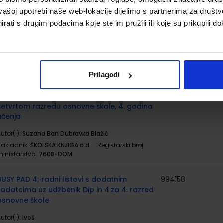
vašoj upotrebi naše web-lokacije dijelimo s partnerima za društv
DIP IN 4; radni udžbenik engleskog jezika u
569030
5001
rati s drugim podacima koje ste im pružili ili koje su prikupili do
četvrtom razredu OŠ, 4. godina učenja
utor(i):
Suzana Ban Dubravka Blažić
Nakladnik:
ŠKOLSKA KNJIGA d.d.
Registarski broj
ministarstva:
7608
Prilagodi
DIP IN 4; radna bilježnica za engleski jezik u
569031
5001
četvrtom razredu osnovne škole, 4. godina
učenja
utor(i):
Suzana Ban Dubravka Blažić
Nakladnik:
ŠKOLSKA KNJIGA d.d.
Registarski broj
ministarstva:
7608-DOM
BUSY PAD 4; radni listovi s dodatnim
994158
zadatcima uz udžbenik Dip in 4 za 4. razred
osnovne škole
utor(i):
Ivoš