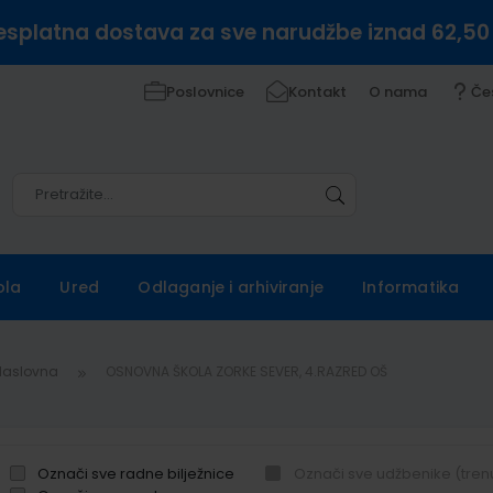
esplatna dostava za sve narudžbe iznad 62,50
Poslovnice
Kontakt
O nama
Če
Pretražite
Pretražite
ola
Ured
Odlaganje i arhiviranje
Informatika
Naslovna
OSNOVNA ŠKOLA ZORKE SEVER, 4.RAZRED OŠ
Označi sve radne bilježnice
Označi sve udžbenike (tren