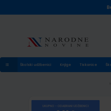
B
Školski udžbenici
Knjige
Tiskanice
Šk
UKUPNO - ODABRANI UDŽBENICI