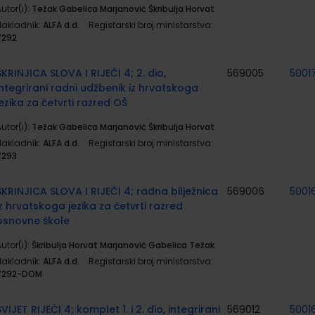
utor(i):
Težak Gabelica Marjanović Škribulja Horvat
Nakladnik:
ALFA d.d.
Registarski broj ministarstva:
7292
ŠKRINJICA SLOVA I RIJEČI 4; 2. dio,
569005
5001
integrirani radni udžbenik iz hrvatskoga
jezika za četvrti razred OŠ
utor(i):
Težak Gabelica Marjanović Škribulja Horvat
Nakladnik:
ALFA d.d.
Registarski broj ministarstva:
7293
ŠKRINJICA SLOVA I RIJEČI 4; radna bilježnica
569006
5001
iz hrvatskoga jezika za četvrti razred
osnovne škole
utor(i):
Škribulja Horvat Marjanović Gabelica Težak
Nakladnik:
ALFA d.d.
Registarski broj ministarstva:
7292-DOM
SVIJET RIJEČI 4; komplet 1. i 2. dio, integrirani
569012
50016