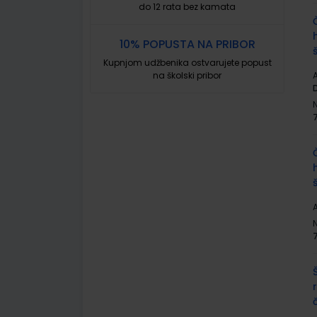
do 12 rata bez kamata
10% POPUSTA NA PRIBOR
Kupnjom udžbenika ostvarujete popust
na školski pribor
A
A