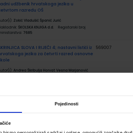
radni udžbenik hrvatskoga jezika u
četvrtom razredu OŠ
utor(i):
Zokić Vladušić Španić Jurić
Nakladnik:
ŠKOLSKA KNJIGA d.d.
Registarski broj
ministarstva:
7685
ŠKRINJICA SLOVA I RIJEČI 4; nastavni listići iz
569007
hrvatskoga jezika za četvrti razred osnovne
škole
utor(i):
Andrea Škribulja Horvat Vesna Marjanović
Marina Gabelica
Nakladnik:
ALFA d.d.
Registarski broj ministarstva:
7292-DOM2
SVIJET RIJEČI 4; nastavni listići za hrvatski
569013
50016
Pojedinosti
jezik u četvrtom razredu osnovne škole
utor(i):
Zokić Vladušić Španić Jurić
ačiće
Nakladnik:
ŠKOLSKA KNJIGA d.d.
Registarski broj
ministarstva:
7685-DOM
bismo personalizirali sadržaj i oglase, omogućili značajke društv