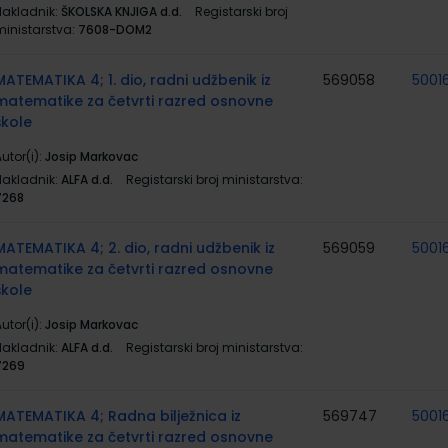
Nakladnik:
ŠKOLSKA KNJIGA d.d.
Registarski broj
ministarstva:
7608-DOM2
MATEMATIKA 4; 1. dio, radni udžbenik iz
569058
5001
matematike za četvrti razred osnovne
škole
utor(i):
Josip Markovac
Nakladnik:
ALFA d.d.
Registarski broj ministarstva:
7268
MATEMATIKA 4; 2. dio, radni udžbenik iz
569059
5001
matematike za četvrti razred osnovne
škole
utor(i):
Josip Markovac
Nakladnik:
ALFA d.d.
Registarski broj ministarstva:
7269
MATEMATIKA 4; Radna bilježnica iz
569747
5001
matematike za četvrti razred osnovne