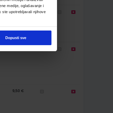
ene medije, oglašavanje i
58
12,06 €
k ste upotrebljavali njihove
Dopusti sve
58
13,00 €
9,50 €