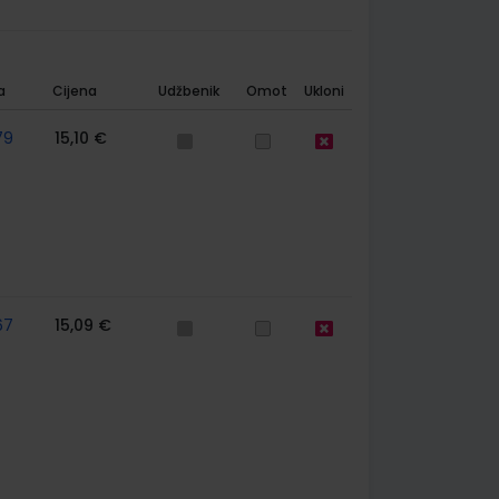
a
Cijena
Udžbenik
Omot
Ukloni
79
15,10 €
67
15,09 €