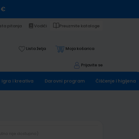
 €
sta pitanja
Vodiči
Preuzmite kataloge
Lista želja
Moja košarica
Prijavite se
Igra i kreativa
Darovni program
Čišćenje i higijena
utno nije dostupno)