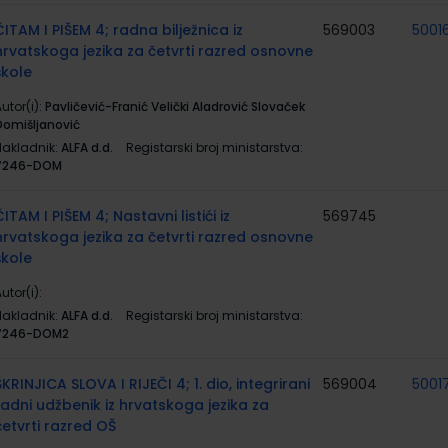
ČITAM I PIŠEM 4; radna bilježnica iz
569003
5001
hrvatskoga jezika za četvrti razred osnovne
škole
utor(i):
Pavličević-Franić Velički Aladrović Slovaček
Domišljanović
Nakladnik:
ALFA d.d.
Registarski broj ministarstva:
7246-DOM
ČITAM I PIŠEM 4; Nastavni listići iz
569745
hrvatskoga jezika za četvrti razred osnovne
škole
utor(i):
Nakladnik:
ALFA d.d.
Registarski broj ministarstva:
7246-DOM2
ŠKRINJICA SLOVA I RIJEČI 4; 1. dio, integrirani
569004
5001
radni udžbenik iz hrvatskoga jezika za
četvrti razred OŠ