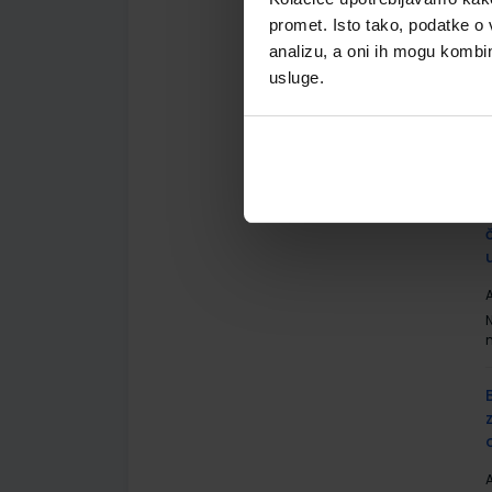
promet. Isto tako, podatke o 
analizu, a oni ih mogu kombini
usluge.
A
A
A