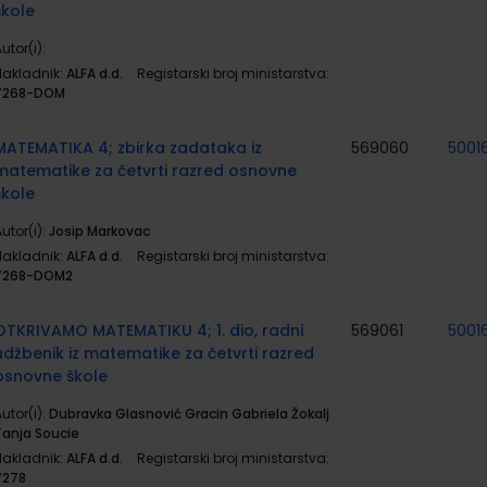
škole
utor(i):
Nakladnik:
ALFA d.d.
Registarski broj ministarstva:
7268-DOM
MATEMATIKA 4; zbirka zadataka iz
569060
5001
matematike za četvrti razred osnovne
škole
utor(i):
Josip Markovac
Nakladnik:
ALFA d.d.
Registarski broj ministarstva:
7268-DOM2
OTKRIVAMO MATEMATIKU 4; 1. dio, radni
569061
5001
udžbenik iz matematike za četvrti razred
osnovne škole
utor(i):
Dubravka Glasnović Gracin Gabriela Žokalj
Tanja Soucie
Nakladnik:
ALFA d.d.
Registarski broj ministarstva:
7278