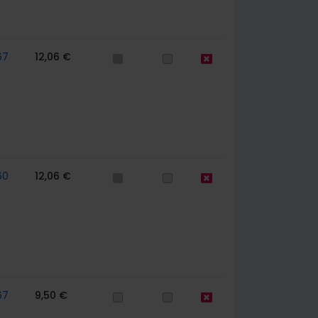
67
12,06 €
60
12,06 €
67
9,50 €