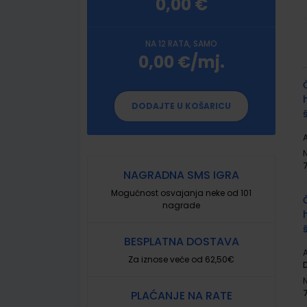
0,00 €
NA 12 RATA, SAMO
0,00 €/mj.
G
p
DODAJTE U KOŠARICU
A
NAGRADNA SMS IGRA
Mogućnost osvajanja neke od 101
nagrade
BESPLATNA DOSTAVA
A
Za iznose veće od 62,50€
PLAĆANJE NA RATE