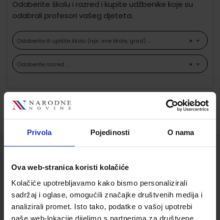
Odaberite školu i razred i kupite udžbenike koje su
odabrali profesori vašeg djeteta.
Odaberite ili upišite školu (npr. ime škole, grad) ...
×
Odaberite razred ...
×
Ne možemo pronaći proizvode koji
odgovaraju Vašem odabiru.
Privola
Pojedinosti
O nama
Služba za korisnike
Ova web-stranica koristi kolačiće
Korisnički račun
Kolačiće upotrebljavamo kako bismo personalizirali
Status/Povijest narudžbi
sadržaj i oglase, omogućili značajke društvenih medija i
analizirali promet. Isto tako, podatke o vašoj upotrebi
Informacije o dostavi
naše web-lokacije dijelimo s partnerima za društvene