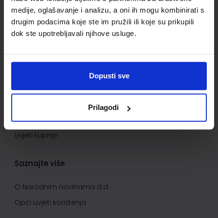
Povrat proizvoda i reklamacije
medije, oglašavanje i analizu, a oni ih mogu kombinirati s
Kontaktirajte nas
drugim podacima koje ste im pružili ili koje su prikupili
dok ste upotrebljavali njihove usluge.
Važne informacije
Kako kupovati
Dopusti sve
Kako do popusta
Privatnost i sigurnost podataka
Prilagodi
Načini plaćanja
Uvjeti kupnje
Saznajte više
O Narodnim novinama d.d.
Opći uvjeti korištenja