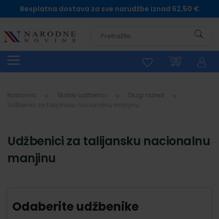
Besplatna dostava za sve narudžbe iznad 62,50 €
Pretra
Naslovna
Školski udžbenici
Drugi razred
Udžbenici za talijansku nacionalnu manjinu
Udžbenici za talijansku nacionalnu
manjinu
Odaberite udžbenike