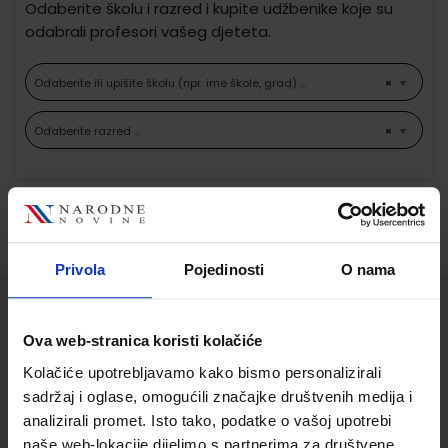
Odaberite školu i razred i kupite udžbenike koje su
odabrali profesori vašeg djeteta.
Odaberite ili upišite školu (npr. ime škole, grad) ...
×
Odaberite razred ...
×
Ne možemo pronaći proizvode koji
odgovaraju Vašem odabiru.
Privola
Pojedinosti
O nama
Služba za korisnike
Ova web-stranica koristi kolačiće
Korisnički račun
Kolačiće upotrebljavamo kako bismo personalizirali
Status/Povijest narudžbi
sadržaj i oglase, omogućili značajke društvenih medija i
analizirali promet. Isto tako, podatke o vašoj upotrebi
Informacije o dostavi
naše web-lokacije dijelimo s partnerima za društvene