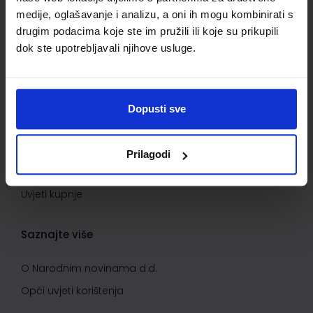
Povrat proizvoda i reklamacije
medije, oglašavanje i analizu, a oni ih mogu kombinirati s
Kontaktirajte nas
drugim podacima koje ste im pružili ili koje su prikupili
dok ste upotrebljavali njihove usluge.
Važne informacije
Kako kupovati
Dopusti sve
Kako do popusta
Privatnost i sigurnost podataka
Prilagodi
Načini plaćanja
Uvjeti kupnje
Saznajte više
O Narodnim novinama d.d.
Opći uvjeti korištenja