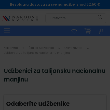
Besplatna dostava za sve narudžbe iznad 62,50 €
Pretra
Naslovna
Školski udžbenici
Osmi razred
Udžbenici za talijansku nacionalnu manjinu
Udžbenici za talijansku nacionalnu
manjinu
Odaberite udžbenike