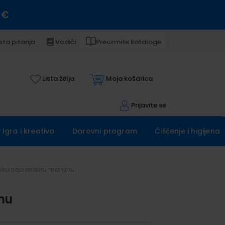
 €
sta pitanja
Vodiči
Preuzmite kataloge
Lista želja
Moja košarica
Prijavite se
Igra i kreativa
Darovni program
Čišćenje i higijena
ansku nacionalnu manjinu
nu