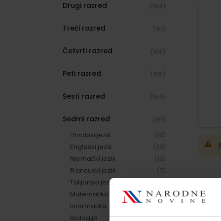
Drugi razred
(154)
Treći razred
(151)
Četvrti razred
(169)
Peti razred
(165)
Šesti razred
(154)
Sedmi razred
(191)
Hrvatski jezik
(16)
Engleski jezik
(23)
Njemački jezik
(16)
Francuski jezik
(7)
Talijanski jezik
(9)
Matematika
(11)
Informatika
(8)
Biologija
(8)