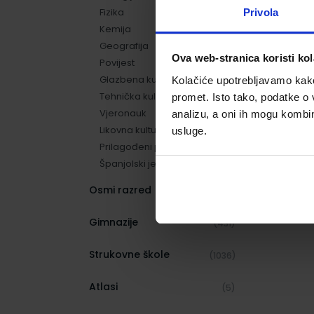
Fizika
Privola
(15)
Kemija
(3)
Geografija
(6)
Ova web-stranica koristi kol
Povijest
(8)
Glazbena kultura
(3)
Kolačiće upotrebljavamo kako 
Tehnička kultura
(6)
promet. Isto tako, podatke o 
Vjeronauk
(2)
analizu, a oni ih mogu kombini
Likovna kultura
(6)
usluge.
Prilagođeni program
(42)
Španjolski jezik
(2)
Osmi razred
(175)
Gimnazije
(431)
Strukovne škole
(1036)
Atlasi
(5)