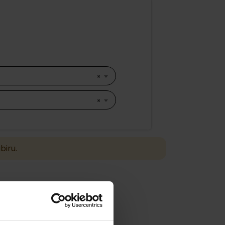
×
×
biru.