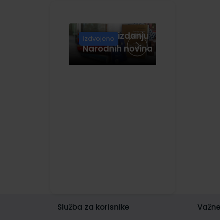
Knjige u izdanju
Izdvojeno
Narodnih novina
Služba za korisnike
Važne