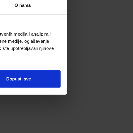
O nama
enih medija i analizirali
ene medije, oglašavanje i
k ste upotrebljavali njihove
Dopusti sve