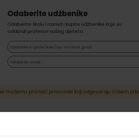
Odaberite udžbenike
Odaberite školu i razred i kupite udžbenike koje su
odabrali profesori vašeg djeteta.
Odaberite ili upišite školu (npr. ime škole, grad) ...
Odaberite razred ...
Ne možemo pronaći proizvode koji odgovaraju Vašem oda