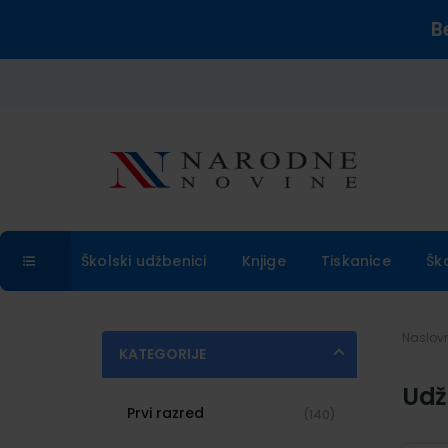
B
Školski udžbenici
Knjige
Tiskanice
Šk
Naslo
KATEGORIJE
Udž
Prvi razred
(140)