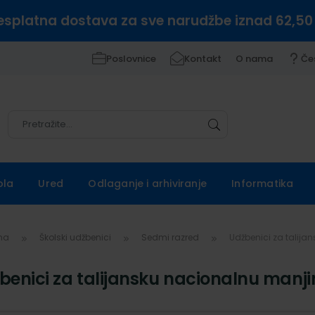
esplatna dostava za sve narudžbe iznad 62,50
Poslovnice
Kontakt
O nama
Če
Pretražite
Pretražite
ola
Ured
Odlaganje i arhiviranje
Informatika
vna
Školski udžbenici
Sedmi razred
Udžbenici za talij
benici za talijansku nacionalnu manji